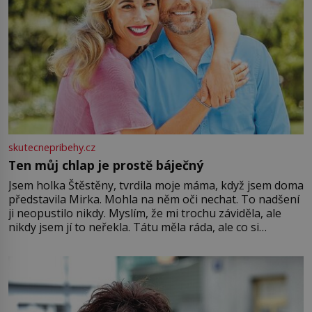
skutecnepribehy.cz
Ten můj chlap je prostě báječný
Jsem holka Štěstěny, tvrdila moje máma, když jsem doma
představila Mirka. Mohla na něm oči nechat. To nadšení
ji neopustilo nikdy. Myslím, že mi trochu záviděla, ale
nikdy jsem jí to neřekla. Tátu měla ráda, ale co si
pamatuji, tak jsme s Mirkem byli zamilovaní mnohem víc.
Jsme spolu moc rádi Tehdy byla jiná doba, když