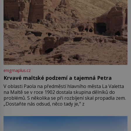
enigmaplus.cz
Krvavé maltské podzemí a tajemná Petra
V oblasti Paola na předměstí hlavního města La Valetta
na Maltě se v roce 1902 dostala skupina dělníků do
problémů. S několika se při rozbíjení skal propadla zem.
„Dostaňte nás odsud, něco tady je,“ z