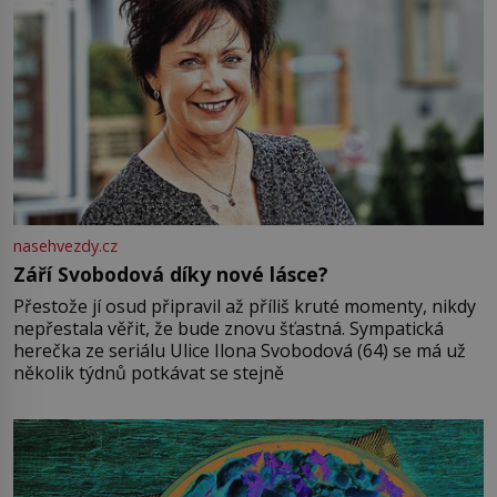
nasehvezdy.cz
Září Svobodová díky nové lásce?
Přestože jí osud připravil až příliš kruté momenty, nikdy
nepřestala věřit, že bude znovu šťastná. Sympatická
herečka ze seriálu Ulice Ilona Svobodová (64) se má už
několik týdnů potkávat se stejně