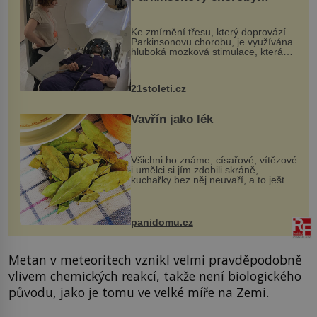
pomocí ultrazvukové
„helmy“
Ke zmírnění třesu, který doprovází
Parkinsonovu chorobu, je využívána
hluboká mozková stimulace, která
však vyžaduje vysoce invazivní
zákrok. Ultrazvuk zase není vhodný
k dostatečně přesnému zacílení ...
21stoleti.cz
Vavřín jako lék
Všichni ho známe, císařové, vítězové
i umělci si jím zdobili skráně,
kuchařky bez něj neuvaří, a to ještě
nevíte, že bobkový list může výrazně
zmírnit některé naše neduhy.
Obsahuje v malém množství ně...
panidomu.cz
Metan v meteoritech vznikl velmi pravděpodobně
vlivem chemických reakcí, takže není biologického
původu, jako je tomu ve velké míře na Zemi.