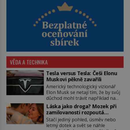
VĚDA A TECHNIKA
Tesla versus Tesla: Češi Elonu
Muskovi pěkně zavařili
Americký technologický vizionář
Elon Musk se netají tím, že by svůj
důchod mohl trávit například na
Marsu. Patrně se bude jednat o
Láska jako droga? Mozek při
nějaký bungalov s nezbytnou
zamilovanosti rozpoutá
garáží pro elektrické vozítko. Než
neuvěřitelnou chemickou bouři
Stačí jediný pohled, úsměv nebo
se tak stane, jeho elektromobily
letmý dotek a svět se náhle
značky Tesla Motors se úspěšně