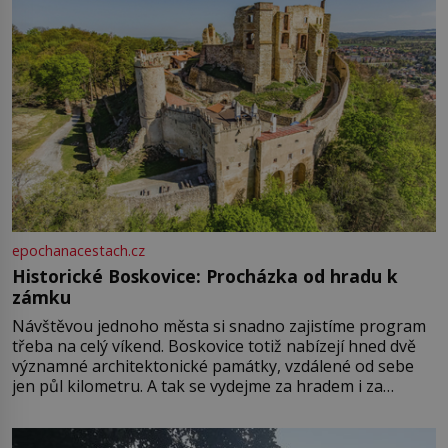
epochanacestach.cz
Historické Boskovice: Procházka od hradu k
zámku
Návštěvou jednoho města si snadno zajistíme program
třeba na celý víkend. Boskovice totiž nabízejí hned dvě
významné architektonické památky, vzdálené od sebe
jen půl kilometru. A tak se vydejme za hradem i za
zámkem do krásné jihomoravské krajiny. Trhová osada
Boskovice na okraji Drahanské vrchoviny vznikla někdy
ve13. století, a už v roce 1313 kronikáři zaznamenali