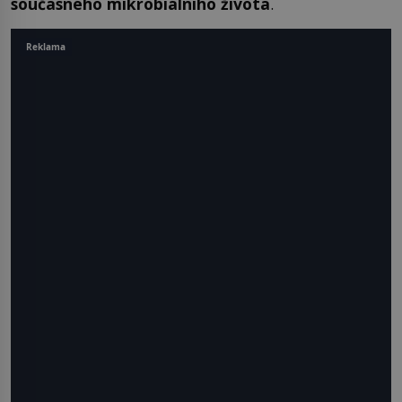
současného mikrobiálního života
.
Reklama