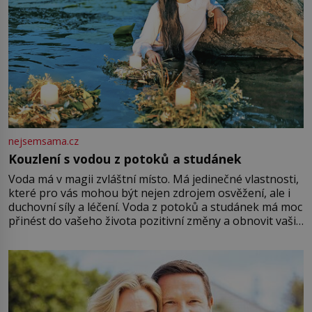
nejsemsama.cz
Kouzlení s vodou z potoků a studánek
Voda má v magii zvláštní místo. Má jedinečné vlastnosti,
které pro vás mohou být nejen zdrojem osvěžení, ale i
duchovní síly a léčení. Voda z potoků a studánek má moc
přinést do vašeho života pozitivní změny a obnovit vaši
energii. Využitím těchto přírodních zdrojů v magii
můžete obohatit své rituály a přinést do svého života
větší harmonii a klid. Je důležité