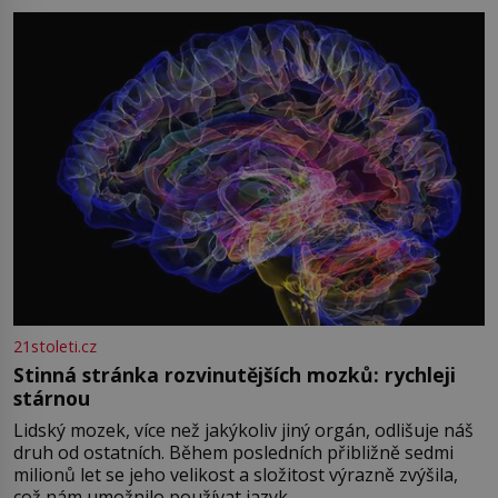
přízračná scéna znamená? Je jaro roku 1945, druhá
světová válka se chýlí ke konci. Jezero Stolpsee
21stoleti.cz
Stinná stránka rozvinutějších mozků: rychleji
stárnou
Lidský mozek, více než jakýkoliv jiný orgán, odlišuje náš
druh od ostatních. Během posledních přibližně sedmi
milionů let se jeho velikost a složitost výrazně zvýšila,
což nám umožnilo používat jazyk,