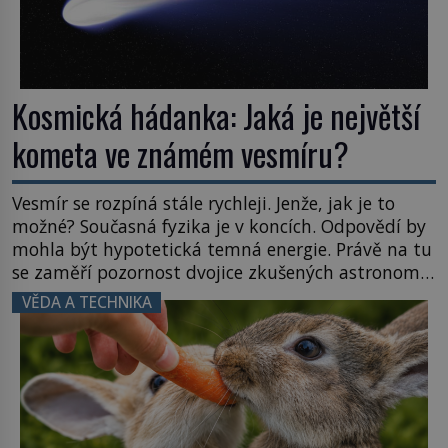
Kosmická hádanka: Jaká je největší
kometa ve známém vesmíru?
Vesmír se rozpíná stále rychleji. Jenže, jak je to
možné? Současná fyzika je v koncích. Odpovědí by
mohla být hypotetická temná energie. Právě na tu
se zaměří pozornost dvojice zkušených astronomů.
Namísto ní ale objeví něco mnohem
VĚDA A TECHNIKA
hmatatelnějšího. Naprosto rekordní kometu!
Astronomové Pedro Bernardinelli a Gary Bernstein
mravenčí prací zkoumají archivní snímky v rámci
Průzkumu temné energie […]