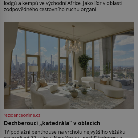
lodgů a kempů ve východní Africe. Jako lídr v oblasti
zodpovědného cestovního ruchu organi
rezidenceonline.cz
Dechberoucí „katedrála“ v oblacích
Třípodlažní penthouse na vrcholu nejvyššího věžáku
severně od 72. ulice v New Yorku „patřil“ jednomu z