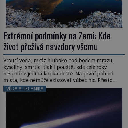
Extrémní podmínky na Zemi: Kde
život přežívá navzdory všemu
Vroucí voda, mráz hluboko pod bodem mrazu,
kyseliny, smrtící tlak i pouště, kde celé roky
nespadne jediná kapka deště. Na první pohled
místa, kde nemůže existovat vůbec nic. Přesto
právě tady vědci objevují organismy, které
VĚDA A TECHNIKA
posouvají hranice života. Každý nový nález mění
naše představy o tom, co všechno dokáže příroda a
napovídá, kde bychom jednou […]