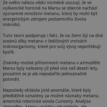
Ze svého nálezu vědci nicméně usuzují, že ve
vulkanické hornině na Marsu se obecně nachází
významné množství metanu, který by mohl být
energetickým zdrojem podzemního života
mikrobů.
Tuto teorii podporuje i fakt, že na Zemi žijí na dně
oceánů díky metanu v čedičových vrstvách
mikroorganismy, které pro svůj vývoj nepotřebují
kyslík.
Známky možné přítomnosti metanu v atmosféře
Marsu byly nalezeny již před více než deseti lety,
prozatím se je ale nepodařilo jednoznačně
potvrdit.
Naposledy ohlásila jisté anomálie, které byly
předběžně označeny za možné náznaky metanu,
americká robotická sonda Curiosity. Analýza
atmosféry, kterou vozítko uskutečnilo, ale