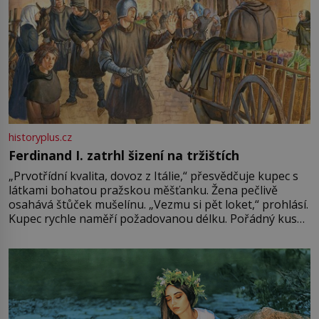
historyplus.cz
Ferdinand I. zatrhl šizení na tržištích
„Prvotřídní kvalita, dovoz z Itálie,“ přesvědčuje kupec s
látkami bohatou pražskou měšťanku. Žena pečlivě
osahává štůček mušelínu. „Vezmu si pět loket,“ prohlásí.
Kupec rychle naměří požadovanou délku. Pořádný kus
mu přitom zůstane za prsty… „Na šaty ho bude málo,
milostpaní. Stačí jenom na sukni,“ zhodnotí švadlena
množství růžového mušelínu. „Ošidili vás, podívejte.“
Vezme do ruky dřevěnou