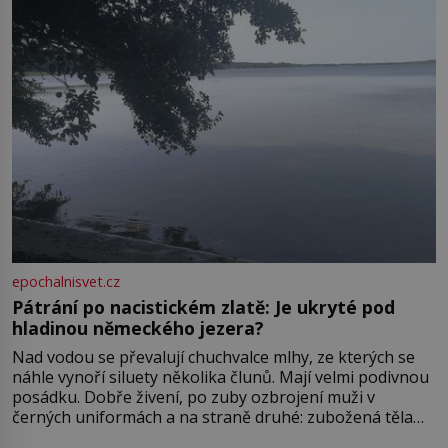
epochalnisvet.cz
Pátrání po nacistickém zlatě: Je ukryté pod
hladinou německého jezera?
Nad vodou se převalují chuchvalce mlhy, ze kterých se
náhle vynoří siluety několika člunů. Mají velmi podivnou
posádku. Dobře živení, po zuby ozbrojení muži v
černých uniformách a na straně druhé: zubožená těla
oblečená v chatrných vězeňských hadrech. Co tato