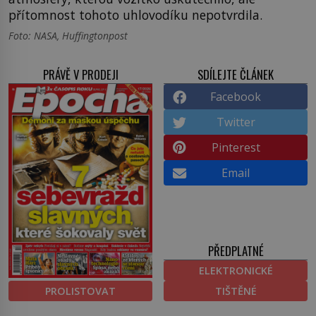
přítomnost tohoto uhlovodíku nepotvrdila.
Foto: NASA, Huffingtonpost
PRÁVĚ V PRODEJI
SDÍLEJTE ČLÁNEK
Facebook
Twitter
Pinterest
Email
PŘEDPLATNÉ
ELEKTRONICKÉ
PROLISTOVAT
TIŠTĚNÉ