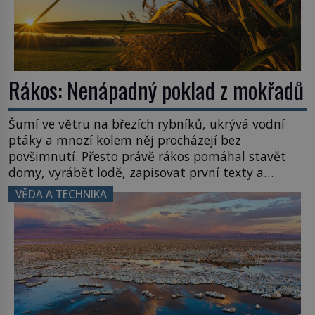
Rákos: Nenápadný poklad z mokřadů
Šumí ve větru na březích rybníků, ukrývá vodní
ptáky a mnozí kolem něj procházejí bez
povšimnutí. Přesto právě rákos pomáhal stavět
domy, vyrábět lodě, zapisovat první texty a
inspiroval řadu pověstí. Tato skromná, ale
VĚDA A TECHNIKA
užitečná rostlina provází člověka už tisíce let.
Většina lidí vnímá rákos jen jako obyčejnou kulisu
letního koupání. Stačí se však podívat […]