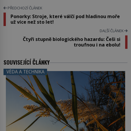
PŘEDCHOZÍ ČLÁNEK
Ponorky: Stroje, které válčí pod hladinou moře
už více než sto let!
DALŠÍ ČLÁNEK
Čtyři stupně biologického hazardu: Češi si
troufnou i na ebolu!
SOUVISEJÍCÍ ČLÁNKY
VĚDA A TECHNIKA