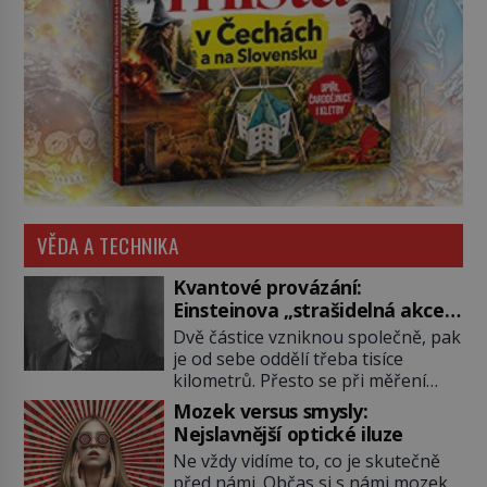
VĚDA A TECHNIKA
Kvantové provázání:
Einsteinova „strašidelná akce
na dálku“ dál mate i fascinuje
Dvě částice vzniknou společně, pak
vědce
je od sebe oddělí třeba tisíce
kilometrů. Přesto se při měření
chovají, jako by mezi nimi
Mozek versus smysly:
existovalo neviditelné pouto. Albert
Nejslavnější optické iluze
Einstein tomu s jistou dávkou
Ne vždy vidíme to, co je skutečně
ironie říká „strašidelná akce na
před námi. Občas si s námi mozek