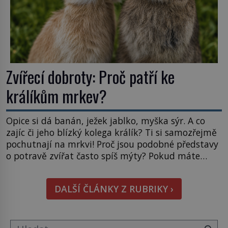
Zvířecí dobroty: Proč patří ke
králíkům mrkev?
Opice si dá banán, ježek jablko, myška sýr. A co
zajíc či jeho blízký kolega králík? Ti si samozřejmě
pochutnají na mrkvi! Proč jsou podobné představy
o potravě zvířat často spíš mýty? Pokud máte
doma králíka, mrkev mu dát můžete. A nejspíš mu
i bude chutnat, ovšem měl by ji mít jen jako
DALŠÍ ČLÁNKY Z RUBRIKY ›
občasný pamlsek. […]