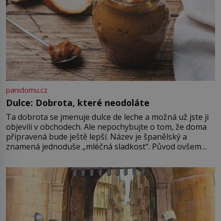
panidomu.cz
Dulce: Dobrota, které neodoláte
Ta dobrota se jmenuje dulce de leche a možná už jste ji
objevili v obchodech. Ale nepochybujte o tom, že doma
připravená bude ještě lepší. Název je španělský a
znamená jednoduše „mléčná sladkost“. Původ ovšem
není úplně jednoznačný, o autorství této receptury se
pře hned několik latinskoamerických zemí a k tomu
Francie, kde se traduje,