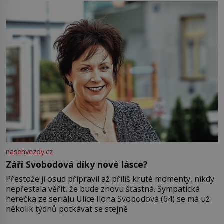
Jsme spolu moc rádi Tehdy byla jiná doba, když
nasehvezdy.cz
Září Svobodová díky nové lásce?
Přestože jí osud připravil až příliš kruté momenty, nikdy
nepřestala věřit, že bude znovu šťastná. Sympatická
herečka ze seriálu Ulice Ilona Svobodová (64) se má už
několik týdnů potkávat se stejně