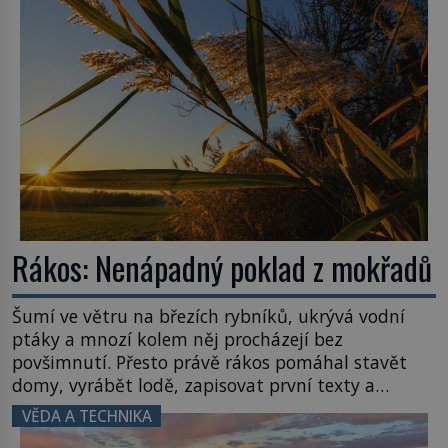
Název: Columbia První […]
Rákos: Nenápadný poklad z mokřadů
Šumí ve větru na březích rybníků, ukrývá vodní
ptáky a mnozí kolem něj procházejí bez
povšimnutí. Přesto právě rákos pomáhal stavět
domy, vyrábět lodě, zapisovat první texty a
inspiroval řadu pověstí. Tato skromná, ale
VĚDA A TECHNIKA
užitečná rostlina provází člověka už tisíce let.