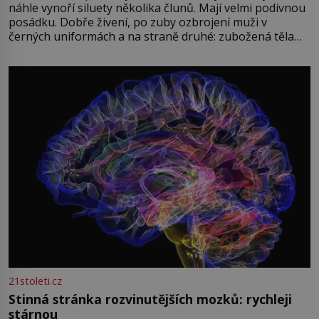
náhle vynoří siluety několika člunů. Mají velmi podivnou
posádku. Dobře živení, po zuby ozbrojení muži v
černých uniformách a na straně druhé: zubožená těla
oblečená v chatrných vězeňských hadrech. Co tato
přízračná scéna znamená? Je jaro roku 1945, druhá
světová válka se chýlí ke konci. Jezero Stolpsee
21stoleti.cz
Stinná stránka rozvinutějších mozků: rychleji
stárnou