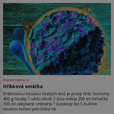
tisicereceptu.cz
Hříbková omáčka
Královskou houbou českých lesů je pravý hřib. Suroviny
400 g houby 1 větší cibule 2 lžíce másla 200 ml šlehačky
100 ml zakysané smetana 1 bobkový list 5 kuliček
nového koření petrželka ne