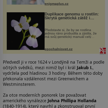
když při transplantaci nepřijímám...
enigmaplus.cz
Duplikace genomu u rostlin:
Skrytá genetická zátěž i
evoluční výhoda
Představte si, že by se rostlina
jednou ráno probudila a zjistila, že
má svůj genetický manuál celý
dvakrát. Přesně to se občas v
přírodě stane – a podle nového
výzkumu to může být pro druhy
epochalnisvet.cz
vstupenka...
Předvedl ji v roce 1624 v Londýně na Temži a podle
očitých svědků, mezi nimiž byl i král
Jakub I.
,
vydržela pod hladinou 3 hodiny. Během této doby
překonala vzdálenost mezi Greenwichem a
Westminsterem.
Za otce moderních ponorek lze považovat
amerického vynálezce
Johna Phillipa Hollanda
(1840-1914), který navrhl a zkonstruoval první