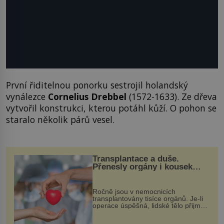
První řiditelnou ponorku sestrojil holandský
vynálezce
Cornelius Drebbel
(1572-1633). Ze dřeva
vytvořil konstrukci, kterou potáhl kůží. O pohon se
staralo několik párů vesel.
Transplantace a duše.
Přenesly orgány i kousek
osobnosti dárce?
Ročně jsou v nemocnicích
transplantovány tisíce orgánů. Je-li
operace úspěšná, lidské tělo přijme
darovaný orgán za své a pacient
může vést plnohodnotný život. Ale co