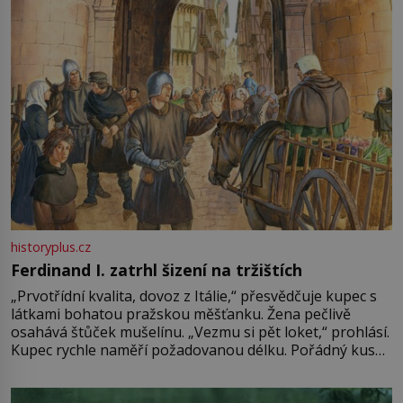
historyplus.cz
Ferdinand I. zatrhl šizení na tržištích
„Prvotřídní kvalita, dovoz z Itálie,“ přesvědčuje kupec s
látkami bohatou pražskou měšťanku. Žena pečlivě
osahává štůček mušelínu. „Vezmu si pět loket,“ prohlásí.
Kupec rychle naměří požadovanou délku. Pořádný kus
mu přitom zůstane za prsty… „Na šaty ho bude málo,
milostpaní. Stačí jenom na sukni,“ zhodnotí švadlena