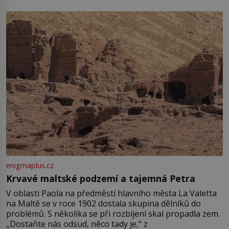
enigmaplus.cz
Krvavé maltské podzemí a tajemná Petra
V oblasti Paola na předměstí hlavního města La Valetta
na Maltě se v roce 1902 dostala skupina dělníků do
problémů. S několika se při rozbíjení skal propadla zem.
„Dostaňte nás odsud, něco tady je,“ z