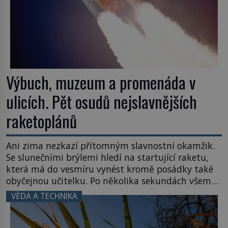
Výbuch, muzeum a promenáda v
ulicích. Pět osudů nejslavnějších
raketoplánů
Ani zima nezkazí přítomným slavnostní okamžik.
Se slunečními brýlemi hledí na startující raketu,
která má do vesmíru vynést kromě posádky také
obyčejnou učitelku. Po několika sekundách všem
ztuhnou úsměvy, stroj totiž exploduje. Jejich
VĚDA A TECHNIKA
konstrukce není z levného kraje, daňové
poplatníky stojí miliardy dolarů. Na druhou stranu
zvládnou jen představitelné věci. Na malé kousky