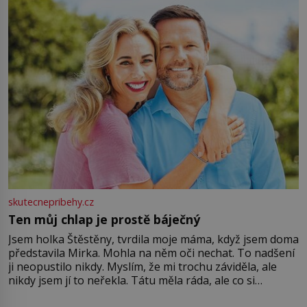
větší harmonii a klid. Je důležité
skutecnepribehy.cz
Ten můj chlap je prostě báječný
Jsem holka Štěstěny, tvrdila moje máma, když jsem doma
představila Mirka. Mohla na něm oči nechat. To nadšení
ji neopustilo nikdy. Myslím, že mi trochu záviděla, ale
nikdy jsem jí to neřekla. Tátu měla ráda, ale co si
pamatuji, tak jsme s Mirkem byli zamilovaní mnohem víc.