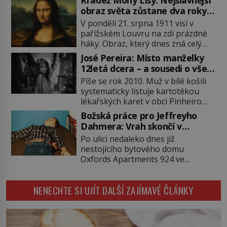
2011). To je James „Whitey“ Bulger
obraz světa zůstane dva roky
(1929–2018) viněný ze spoluúčasti
nezvěstný
V pondělí 21. srpna 1911 visí v
na 19 vraždách, vydírání a lichvy. A
pařížském Louvru na zdi prázdné
samozřejmě, krom toho je ještě
háky. Obraz, který dnes zná celý
drogový dealer, který neváhá
svět, je pryč. Zpočátku si nikdo
odstranit z cesty všechny práskače,
José Pereira: Místo manželky
nemyslí, že jde o krádež.
zatímco […]
12letá dcera – a sousedi o všem
Zaměstnanci jsou přesvědčeni, že
vědí!
Píše se rok 2010. Muž v bílé košili
Mona Lisa je jen v restaurátorské
systematicky listuje kartotékou
dílně nebo u fotografa. Když se
lékařských karet v obci Pinheiro
ukáže pravda, propukne jeden z
ležící asi 20 kilometrů od farmy s
největších honů na zloděje v […]
Božská práce pro Jeffreyho
podivínským majitelem. Něco tu
Dahmera: Vrah skončí v
nesedí. Ledaže… Ledaže by ta
tratolišti krve ve vězeňských
Po ulici nedaleko dnes již
mladá dívka z farmy byla ne
umývárnách
nestojícího bytového domu
manželkou, ale dcerou – a všechny
Oxfords Apartments 924 ve
ty děti byly zplozené v incestu. Na
wisconsinském Milwaukee se
sociálním odboru jednoho z […]
potácí zcela zmatený 14letý
NENECHTE SI UJÍT DALŠÍ ZAJÍMAVÉ ČLÁNKY
Konerak Sinthasomphone. Když ho
zastaví policejní hlídka, ochable jí
nadiktuje adresu „jeho kamaráda“.
Strážníci ho dopraví zpět do