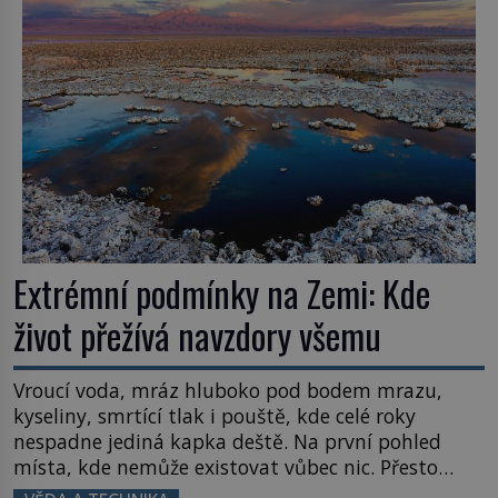
Většina lidí vnímá rákos jen jako obyčejnou kulisu
letního koupání. Stačí se však podívat […]
Extrémní podmínky na Zemi: Kde
život přežívá navzdory všemu
Vroucí voda, mráz hluboko pod bodem mrazu,
kyseliny, smrtící tlak i pouště, kde celé roky
nespadne jediná kapka deště. Na první pohled
místa, kde nemůže existovat vůbec nic. Přesto
právě tady vědci objevují organismy, které