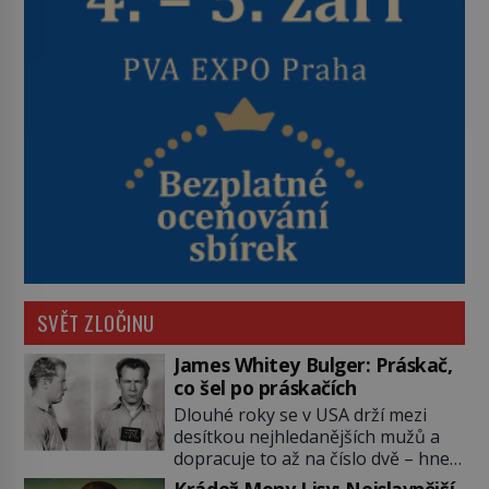
SVĚT ZLOČINU
James Whitey Bulger: Práskač,
co šel po práskačích
Dlouhé roky se v USA drží mezi
desítkou nejhledanějších mužů a
dopracuje to až na číslo dvě – hned
po Usámovi bin Ládinovi (1957–
Krádež Mony Lisy: Nejslavnější