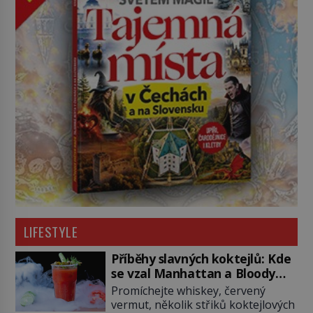
LIFESTYLE
Příběhy slavných koktejlů: Kde
se vzal Manhattan a Bloody
Mary?
Promíchejte whiskey, červený
vermut, několik střiků koktejlových