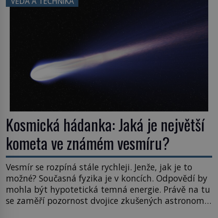
VĚDA A TECHNIKA
posouvají hranice života. Každý nový nález mění
naše představy o tom, co všechno dokáže příroda a
napovídá, kde bychom jednou […]
Kosmická hádanka: Jaká je největší
kometa ve známém vesmíru?
Vesmír se rozpíná stále rychleji. Jenže, jak je to
možné? Současná fyzika je v koncích. Odpovědí by
mohla být hypotetická temná energie. Právě na tu
se zaměří pozornost dvojice zkušených astronomů.
Namísto ní ale objeví něco mnohem