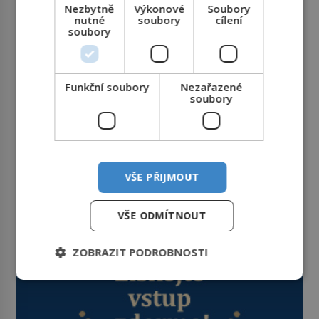
lidem tváře znetvořené válkou,
Nezbytně
Výkonové
Soubory
tresty nebo nehodami. Jejich
nutné
soubory
cílení
metody jsou překvapivě
soubory
promyšlené a některé principy
používají chirurgové dodnes. Úplně
první […]
Funkční soubory
Nezařazené
soubory
VŠE PŘIJMOUT
VŠE ODMÍTNOUT
ZOBRAZIT PODROBNOSTI