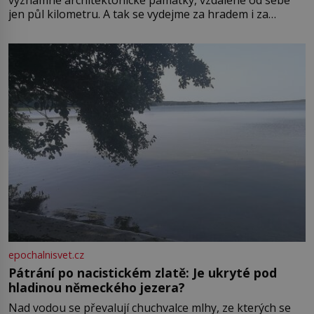
významné architektonické památky, vzdálené od sebe
jen půl kilometru. A tak se vydejme za hradem i za
zámkem do krásné jihomoravské krajiny. Trhová osada
Boskovice na okraji Drahanské vrchoviny vznikla někdy
ve13. století, a už v roce 1313 kronikáři zaznamenali
epochalnisvet.cz
Pátrání po nacistickém zlatě: Je ukryté pod
hladinou německého jezera?
Nad vodou se převalují chuchvalce mlhy, ze kterých se