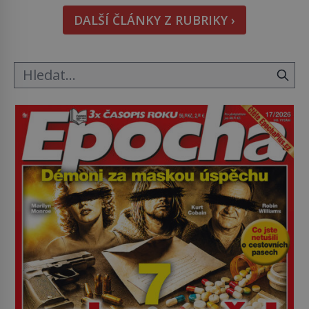
hmatatelnějšího. Naprosto rekordní kometu!
DALŠÍ ČLÁNKY Z RUBRIKY ›
Astronomové Pedro Bernardinelli a Gary Bernstein
mravenčí prací zkoumají archivní snímky v rámci
Průzkumu temné energie […]