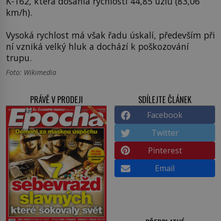
K-162, která dosáhla rychlosti 44,85 uzlů (83,06
km/h).
Vysoká rychlost má však řadu úskalí, především při
ní vzniká velký hluk a dochází k poškozování
trupu.
Foto: Wikimedia
PRÁVĚ V PRODEJI
SDÍLEJTE ČLÁNEK
Facebook
Twitter
Pinterest
Email