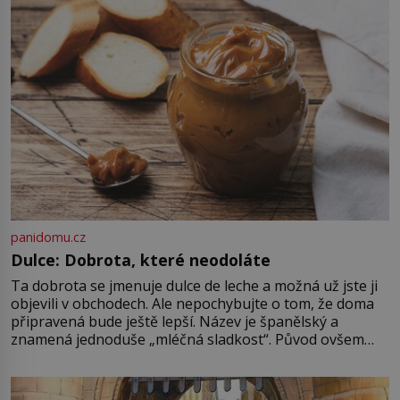
udaného bytu. Oním „kamarádem“
je ovšem jeden z nejslavnějších
vrahů, Jeffrey Dahmer (1960–1994).
Je 27. května 1991. […]
panidomu.cz
Dulce: Dobrota, které neodoláte
Ta dobrota se jmenuje dulce de leche a možná už jste ji
objevili v obchodech. Ale nepochybujte o tom, že doma
připravená bude ještě lepší. Název je španělský a
znamená jednoduše „mléčná sladkost“. Původ ovšem
není úplně jednoznačný, o autorství této receptury se
pře hned několik latinskoamerických zemí a k tomu
Francie, kde se traduje,