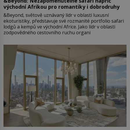
&Beyond: Nezapomenutelné safari napříč
východní Afrikou pro romantiky i dobrodruhy
&Beyond, světově uznávaný lídr v oblasti luxusní
ekoturistiky, představuje své rozmanité portfolio safari
lodgů a kempů ve východní Africe. Jako lídr v oblasti
zodpovědného cestovního ruchu organi