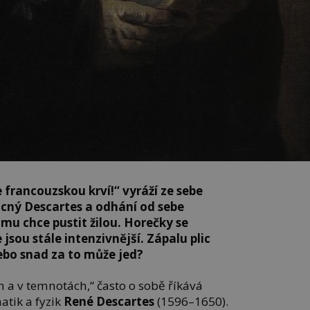
 francouzskou krví!“ vyráží ze sebe
ný Descartes a odhání od sebe
mu chce pustit žilou. Horečky se
jsou stále intenzivnější. Zápalu plic
bo snad za to může jed?
m a v temnotách,“ často o sobě říkává
atik a fyzik
René Descartes
(1596–1650).