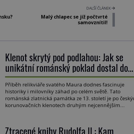
DALŠÍ ČLÁNEK
onsku?
Malý chlapec se již počtvrté
samovznítil!
Klenot skrytý pod podlahou: Jak se
unikátní románský poklad dostal do
zapadlého Bečova?
Příběh relikviáře svatého Maura dodnes fascinuje
historiky i milovníky záhad po celém světě. Tato
románská zlatnická památka ze 13. století je po český
korunovačních klenotech druhým nejcennějším
movitým majetkem v České republice. Přestože byl
klenot v roce 1985 po dramatickém pátrání
kriminalistů úspěšně nalezen, jeho minulost stále
Ztracené knihy Rudolfa II.: Kam
obestírá hustá mlha. Otázky, jak přesně se tato […]