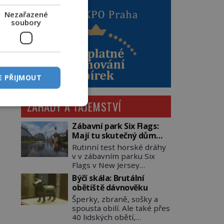
Nezařazené
soubory
E PŘIJMOUT
ZÁHADY A TAJEMSTVÍ
Zábavní park Six Flags:
Mají tu skutečný dům
hrůzy!
Rutinní test horské dráhy
v v zábavním parku Six
Flags v New Jersey
dopadne 16. srpna 1981
Býčí skála: Brutální
katastrofou. 20letý technik
obětiště dávnověku
Scott Tyler se zřítí na zem!
Šperky, zbraně, sošky a
Zranění jsou neslučitelná
spousta obilí. Ale také přes
se životem. „Nepoužil
40 lidských obětí,
bezpečnostní zábranu,“