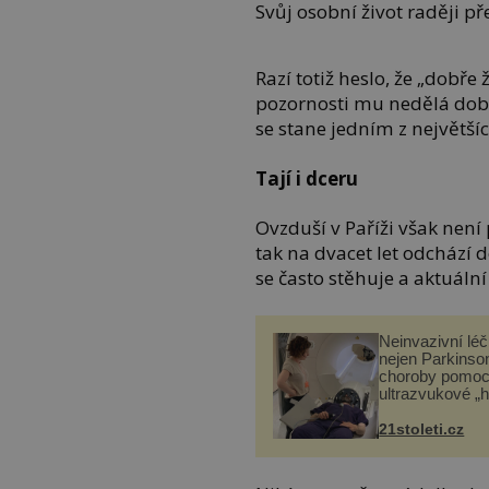
Svůj osobní život raději př
Razí totiž heslo, že „dobře ž
pozornosti mu nedělá dobř
se stane jedním z největší
Tají i dceru
Ovzduší v Paříži však nen
tak na dvacet let odchází 
se často stěhuje a aktuální 
Neinvazivní lé
nejen Parkinso
choroby pomoc
ultrazvukové „
21stoleti.cz