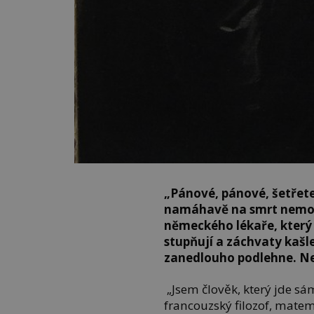
„Pánové, pánové, šetřete
namáhavě na smrt nemoc
německého lékaře, který 
stupňují a záchvaty kašle 
zanedlouho podlehne. Ne
„Jsem člověk, který jde sá
francouzský filozof, matem