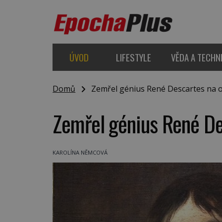
ÚVOD
LIFESTYLE
VĚDA A TECHN
Domů
Zemřel génius René Descartes na o
Zemřel génius René De
KAROLÍNA NĚMCOVÁ