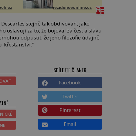
ach.cz
rezidenceonline.cz
ž Descartes stejně tak obdivován, jako
o oslavují za to, že bojoval za čest a slávu
nemohou odpustit, že jeho filozofie údajně
i křesťanství.“
SDÍLEJTE ČLÁNEK
TOVAT
Facebook
Twitter
ATNÉ
Pinterest
NICKÉ
Email
ĚNÉ