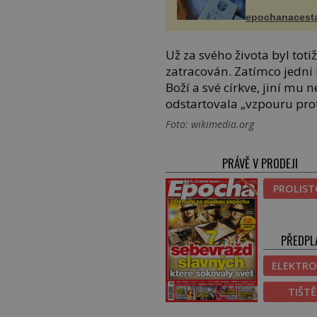
epochanacest
Už za svého života byl toti
zatracován. Zatímco jedni h
Boží a své církve, jiní mu 
odstartovala „vzpouru prot
Foto: wikimedia.org
PRÁVĚ V PRODEJI
PROLIS
PŘEDPL
ELEKTRO
TIŠT