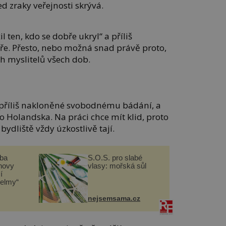
ed zraky veřejnosti skrývá.
il ten, kdo se dobře ukryl“ a příliš
e. Přesto, nebo možná snad právě proto,
ch myslitelů všech dob.
í příliš nakloněné svobodnému bádání, a
do Holandska. Na práci chce mít klid, proto
bydliště vždy úzkostlivě tají.
čba
S.O.S. pro slabé
novy
vlasy: mořská sůl
í
helmy“
nejsemsama.cz