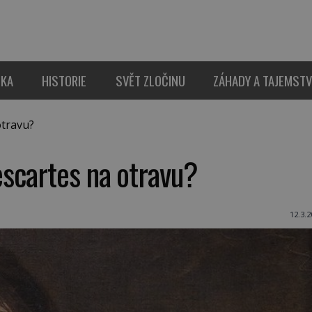
IKA
HISTORIE
SVĚT ZLOČINU
ZÁHADY A TAJEMSTV
travu?
scartes na otravu?
12.3.2