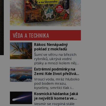
VĚDA A TECHNIKA
Rákos: Nenápadný
poklad z mokřadů
Šumí ve větru na březích
rybníků, ukrývá vodní
ptáky a mnozí kolem něj
procházejí bez povšimnutí.
Extrémní podmínky na
Přesto právě rákos
Zemi: Kde život přežívá
pomáhal stavět domy,
navzdory všemu
Vroucí voda, mráz hluboko
vyrábět lodě, zapisovat
pod bodem mrazu,
první texty a inspiroval
kyseliny, smrtící tlak i
řadu pověstí. Tato
pouště, kde celé roky
skromná, ale užitečná
Kosmická hádanka: Jaká
nespadne jediná kapka
rostlina provází člověka už
je největší kometa ve
deště. Na první pohled
tisíce let. Většina lidí vnímá
známém vesmíru?
Vesmír se rozpíná stále
místa, kde nemůže
rákos jen jako obyčejnou