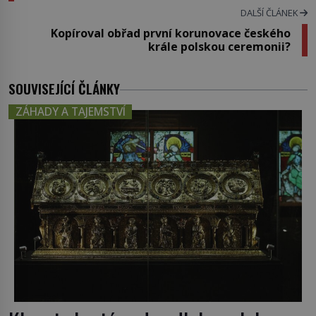
DALŠÍ ČLÁNEK
Kopíroval obřad první korunovace českého
krále polskou ceremonii?
SOUVISEJÍCÍ ČLÁNKY
ZÁHADY A TAJEMSTVÍ