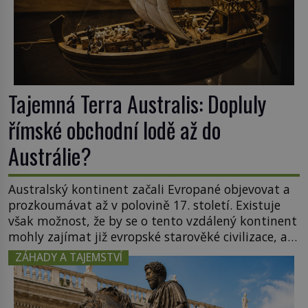
Tajemná Terra Australis: Dopluly
římské obchodní lodě až do
Austrálie?
Australský kontinent začali Evropané objevovat a
prozkoumávat až v polovině 17. století. Existuje
však možnost, že by se o tento vzdálený kontinent
mohly zajímat již evropské starověké civilizace, a
to o 15 století dříve? Již od starověku kartografové
ZÁHADY A TAJEMSTVÍ
zakreslovali do map záhadný kontinent Terra
Australis – Jižní zemi. Proč? Do jisté míry to byl
smysl pro […]