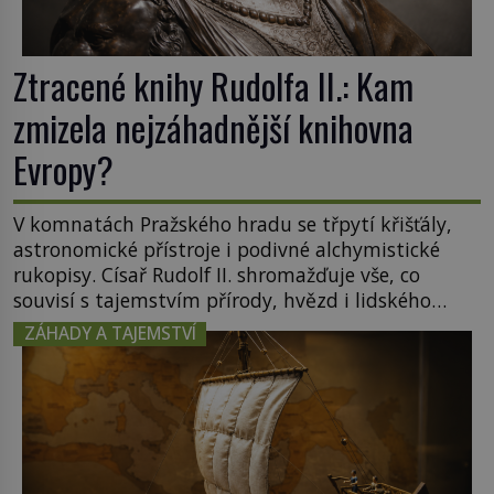
Ztracené knihy Rudolfa II.: Kam
zmizela nejzáhadnější knihovna
Evropy?
V komnatách Pražského hradu se třpytí křišťály,
astronomické přístroje i podivné alchymistické
rukopisy. Císař Rudolf II. shromažďuje vše, co
souvisí s tajemstvím přírody, hvězd i lidského
poznání. Jenže po jeho smrti se jeho slavné sbírky
ZÁHADY A TAJEMSTVÍ
začínají rozpadat a část z nich mizí navždy. Kdo
odnesl nejvzácnější knihy? A existují ještě někde
zapomenuté rukopisy, které nikdo […]