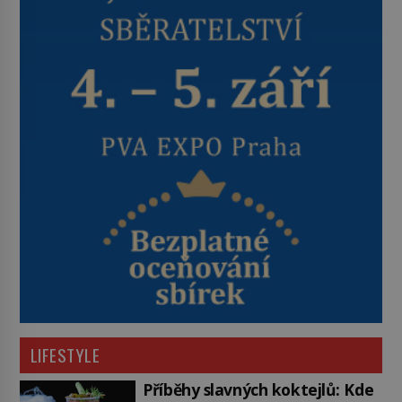
LIFESTYLE
Příběhy slavných koktejlů: Kde