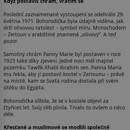
Když postavíš chrám, vrátím se
Poslední zaznamenané vystoupení se odehrálo 29.
května 1971. Bohorodička byla údajně viděna, jak
drží olivovou ratolest – symbol míru. Mimochodem
– Zeitoun v arabštině znamená „olivový“. A teď
pozor.
Samotný chrám Panny Marie byl postaven v roce
1923 také díky zjevení. Jedné noci měl majitel
pozemku Tawfik Khalil Ibrahim sen. Panna Maria
mu řekla, aby jí postavil kostel v Zeitounu – právě
na místě, kam se Svatá rodina dostala při svém
útěku do Egypta.
Bohorodička slíbila, že se v kostele objeví za
čtyřicet let. Svůj slib plnila. Trvalo to ovšem o něco
déle.
Křesťané a muslimové se modlili společně