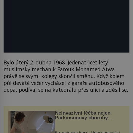
Bylo úterý 2. dubna 1968. Jedenatřicetiletý
muslimský mechanik Farouk Mohamed Atwa
právě se svými kolegy skončil směnu. Když kolem
půl deváté večer vycházel z garáže autobusového
depa, podíval se na katedrálu přes ulici a zděsil se.
Neinvazivní léčba nejen
Parkinsonovy choroby
pomocí ultrazvukové
„helmy“
Ke zmírnění třesu, který doprovází