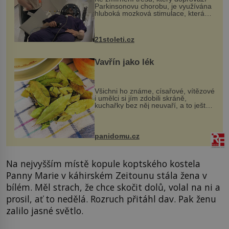
Parkinsonovu chorobu, je využívána
hluboká mozková stimulace, která
však vyžaduje vysoce invazivní
zákrok. Ultrazvuk zase není vhodný
k dostatečně přesnému zacílení ...
21stoleti.cz
Vavřín jako lék
Všichni ho známe, císařové, vítězové
i umělci si jím zdobili skráně,
kuchařky bez něj neuvaří, a to ještě
nevíte, že bobkový list může výrazně
zmírnit některé naše neduhy.
Obsahuje v malém množství ně...
panidomu.cz
Na nejvyšším místě kopule koptského kostela
Panny Marie v káhirském Zeitounu stála žena v
bílém. Měl strach, že chce skočit dolů, volal na ni a
prosil, ať to nedělá. Rozruch přitáhl dav. Pak ženu
zalilo jasné světlo.