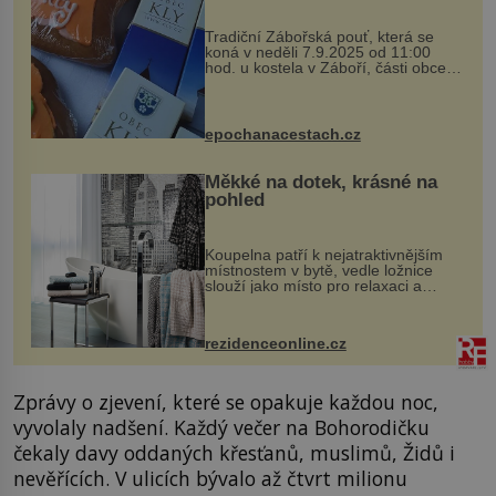
Tradiční Zábořská pouť, která se
koná v neděli 7.9.2025 od 11:00
hod. u kostela v Záboří, části obce
Kly u Mělníka. V programu naleznete
komentovanou prohlídku kostela,
dobovou hudbu, řemesla, atrakce...
epochanacestach.cz
Měkké na dotek, krásné na
pohled
Koupelna patří k nejatraktivnějším
místnostem v bytě, vedle ložnice
slouží jako místo pro relaxaci a
odpočinek. Koupelnový textil –
ručníky, osušky a koberečky –
mohou jako mávnutím kouzelného
rezidenceonline.cz
proutku...
Zprávy o zjevení, které se opakuje každou noc,
vyvolaly nadšení. Každý večer na Bohorodičku
čekaly davy oddaných křesťanů, muslimů, Židů i
nevěřících. V ulicích bývalo až čtvrt milionu