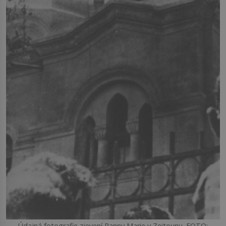
Údajná fotografie zjevení Panny Marie v Zeitounu. FOTO: