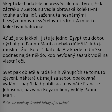
Skeptické badatele nepřesvědčilo nic. Tvrdí, že k
zázraku v Zeitounu vedla obrovská kolektivní
touha a víra lidí, zažehnutá neznámými
bezvýznamnými světelnými zdroji. A mluví o
kolektivní halucinaci.
Ať už je to jakkoli, jisté je jedno. Egypt tou dobou
dýchal pro Pannu Marii a nebylo důležité, kdo je
muslim, Žid, Kopt či katolík. A v každé rodině se
dodnes najde někdo, kdo nevídaný zázrak viděl na
vlastní oči.
Svět pak obletěla řada knih věnujících se tomuto
zjevení, některé už mají za sebou opakovaná
vydání – například publikace novináře Francise
Johnsona, nazvaná Když miliony viděly Pannu
Marii.
Foto: viz popisky, úvodní fotografie: pxfuel