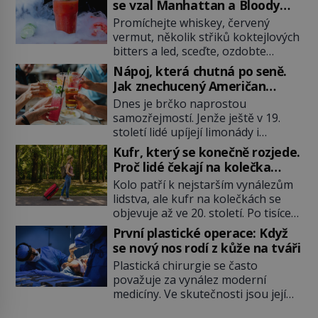
se vzal Manhattan a Bloody
Mary?
Promíchejte whiskey, červený
vermut, několik střiků koktejlových
bitters a led, sceďte, ozdobte
koktejlovou třešinkou a tadá…
Nápoj, která chutná po seně.
Manhattan je tu! A pokud to má být
Jak znechucený Američan
skutečně on, dejte si pozor, ať
vymyslel brčko
Dnes je brčko naprostou
místo klasické americké rye
samozřejmostí. Jenže ještě v 19.
whiskey či klidně bourbonu
století lidé upíjejí limonády i
nepoužijete skotskou whisku. Co
koktejly dutými stébly žita nebo
se stane? Inu, koktejl bude stále
Kufr, který se konečně rozjede.
žitné slámy. Fungují sice dobře,
skvělý, ale už to nebude
Proč lidé čekají na kolečka
mají ale jednu nepříjemnou
Manhattan ale […]
téměř pět tisíc let?
Kolo patří k nejstarším vynálezům
vlastnost po chvíli se rozmáčejí a
lidstva, ale kufr na kolečkách se
nápoji dodávají travnatou příchuť.
objevuje až ve 20. století. Po tisíce
Právě tahle drobná nepříjemnost
let lidé vláčejí těžká zavazadla v
přivede amerického výrobce
První plastické operace: Když
rukou, na zádech nebo je nakládají
cigaretových náustků k nápadu,
se nový nos rodí z kůže na tváři
na povozy. Stačí přitom jediný
který změní způsob pití po celém
Plastická chirurgie se často
nápad, připevnit ke kufru kolečka.
[…]
považuje za vynález moderní
Jenže právě ten nikdo dlouho
medicíny. Ve skutečnosti jsou její
nedostane. Až jednou se na letišti
kořeny staré více než dva a půl
ozve věta, která změní […]