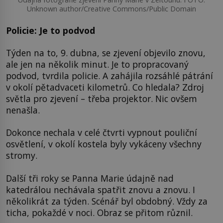
Unknown author/Creative Commons/Public Domain
Policie: Je to podvod
Týden na to, 9. dubna, se zjevení objevilo znovu,
ale jen na několik minut. Je to propracovaný
podvod, tvrdila policie. A zahájila rozsáhlé pátrání
v okolí pětadvaceti kilometrů. Co hledala? Zdroj
světla pro zjevení – třeba projektor. Nic ovšem
nenašla.
Dokonce nechala v celé čtvrti vypnout pouliční
osvětlení, v okolí kostela byly vykáceny všechny
stromy.
Další tři roky se Panna Marie údajně nad
katedrálou nechávala spatřit znovu a znovu. I
několikrát za týden. Scénář byl obdobný. Vždy za
ticha, pokaždé v noci. Obraz se přitom různil.