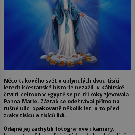
Něco takového svět v uplynulých dvou tisíci
letech křesťanské historie nezažil. V káhirské
čtvrti Zeitoun v Egyptě se po tři roky zjevovala
Panna Marie. Zázrak se odehrával přímo na
rušné ulici opakovaně několik let, a to před
zraky tisíců a tisíců lidí.
Údajně jej zachytili fotografové i kamery,