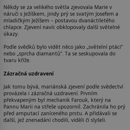
Někdy se za velikého světla zjevovala Marie v
náruči s Ježíškem, jindy prý se svatým Josefem a
mladičkým Ježíšem – postavou dvanáctiletého
chlapce. Zjevení navíc obklopovaly další světelné
úkazy.
Podle svědků bylo vidět něco jako „světelní ptáci“
nebo „sprcha diamantů“. Ta se seskupovala do
tvaru kříže.
Zázračná uzdravení
Jak tomu bývá, mariánská zjevení podle svědectví
provázela i zázračná uzdravení. Prvním
překvapeným byl mechanik Farouk, který na
Pannu Marii na střeše upozornil. Zachránila ho prý
před amputací zaníceného prstu. A přidávali se
další, jež znenadání chodili, viděli či slyšeli.