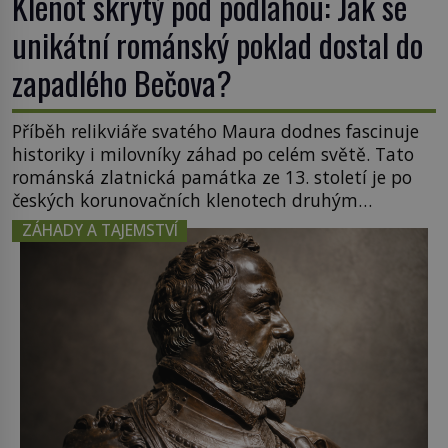
Klenot skrytý pod podlahou: Jak se
unikátní románský poklad dostal do
zapadlého Bečova?
Příběh relikviáře svatého Maura dodnes fascinuje
historiky i milovníky záhad po celém světě. Tato
románská zlatnická památka ze 13. století je po
českých korunovačních klenotech druhým
nejcennějším movitým majetkem v České
ZÁHADY A TAJEMSTVÍ
republice. Přestože byl klenot v roce 1985 po
dramatickém pátrání kriminalistů úspěšně
nalezen, jeho minulost stále obestírá hustá mlha.
Otázky, jak přesně se tato […]