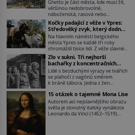
Ghetto je část města, kde musí žít,
většinou nedobrovolně,
náboženská, rasová nebo
národnostní menšina obyvatel.
Kočky padající z věže v Ypres:
Bohaté historické zkušenosti mají s
Středověký zvyk, který dodnes
takovým životem Židé. Už od
budí rozpaky
Na hlavním náměstí belgického
středověku jsou totiž v každou
města Ypres se každé tři roky
chvíli nuceni v nějakém žít. Mezi ty
shromáždí tisíce lidí. Z věže slavné
nejslavnější patří i římské ghetto
tržnice létají do davu kočky, diváci
založené v roce 1555. Pokud jde o
Zlo v sukni. Tři nejhorší
jásají a snaží se je chytit. Naštěstí
vztah k Židům, nemá se Řím čím
bachařky z koncentračních
už nejde o živá zvířata, ale jenom o
chlubit. […]
táborů
Lidé s bezduchými výrazy ve tvářích
plyšové suvenýry. Kdysi to ale bylo
se plahočí z vagónů směrem
jinak. Tato veselá podívaná
k bráně tábora. Jedna z žen
připomíná jeden z nejpodivnějších
pohlédne přímo na dozorkyni a
a zároveň nejkrutějších zvyků […]
15 otázek o tajemné Mona Lise
jejich oči se setkají. Místo soucitu
však přichází gesto, které
Autorem asi nejslavnějšího obrazu
nebožačku posílá rovnou do
světa je slovutný italský vynálezce
plynové komory. Jména jako Rudolf
Leonardo da Vinci (1452–1519).
Höss (1901–1947), Josef Mengele
Jenže jeho nevinně usmívající dámu
(1911–1979) či Heinrich Himmler
obklopují otazníky, na některé
(1900–1945) zná každý, o koho se
historici odpověď objeví, jiné