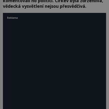
komentovali ho politici. Církev byla zdrženlivá,
vědecká vysvětlení nejsou přesvědčivá.
Reklama