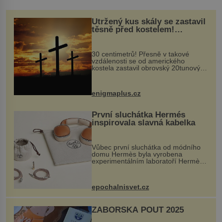
Utržený kus skály se zastavil
těsně před kostelem!
Ochránila ho boží síla?
30 centimetrů! Přesně v takové
vzdálenosti se od amerického
kostela zastavil obrovský 20tunový
balvan, který se v květnu 2014
nečekaně odtrhl od nedaleké skály
při její demolici. Podle místních stojí
enigmaplus.cz
...
První sluchátka Hermés
inspirovala slavná kabelka
Vůbec první sluchátka od módního
domu Hermès byla vyrobena
experimentálním laboratoří Hermès
Ateliers Horizons. Elegantní gadget
si vyžádal dva roky vývoje a chlubí
se ručně šitou hovězí kůží a
epochalnisvet.cz
kovový...
ZÁBOŘSKÁ POUŤ 2025