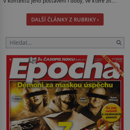
v kontextu jeho postavení i doby, ve které žil.
Máme však nyní rozbít tuto obecně přijímanou
pravdu na padrť a prohlásit, že to byl jen životem
DALŠÍ ČLÁNKY Z RUBRIKY ›
unavený a drogou ovládaný muž? Marcus Aurelius
byl zastáncem stoicismu, učení, […]