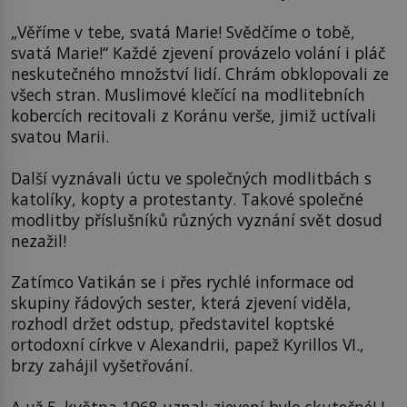
„Věříme v tebe, svatá Marie! Svědčíme o tobě,
svatá Marie!“ Každé zjevení provázelo volání i pláč
neskutečného množství lidí. Chrám obklopovali ze
všech stran. Muslimové klečící na modlitebních
kobercích recitovali z Koránu verše, jimiž uctívali
svatou Marii.
Další vyznávali úctu ve společných modlitbách s
katolíky, kopty a protestanty. Takové společné
modlitby příslušníků různých vyznání svět dosud
nezažil!
Zatímco Vatikán se i přes rychlé informace od
skupiny řádových sester, která zjevení viděla,
rozhodl držet odstup, představitel koptské
ortodoxní církve v Alexandrii, papež Kyrillos VI.,
brzy zahájil vyšetřování.
A už 5. května 1968 uznal: zjevení bylo skutečné! I