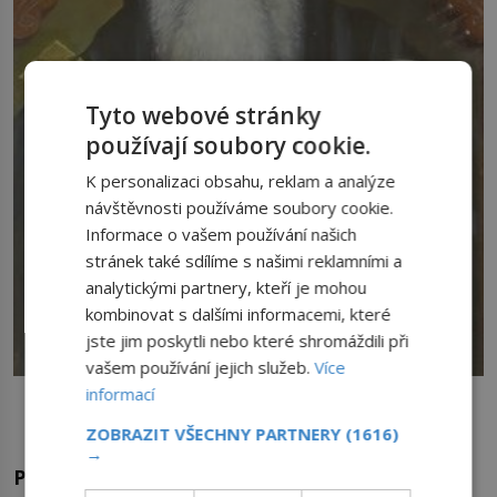
Tyto webové stránky
používají soubory cookie.
K personalizaci obsahu, reklam a analýze
návštěvnosti používáme soubory cookie.
Informace o vašem používání našich
stránek také sdílíme s našimi reklamními a
analytickými partnery, kteří je mohou
kombinovat s dalšími informacemi, které
jste jim poskytli nebo které shromáždili při
vašem používání jejich služeb.
Více
Papež Koptské pravoslavné církve Kyrillos VI. po vyšetřování
informací
uznal zjevení za opravdový zázrak. FOTO: Coptic
Church/Creative Commons/Public Domain
ZOBRAZIT VŠECHNY PARTNERY
(1616)
→
Přírodní jev, nebo plán?