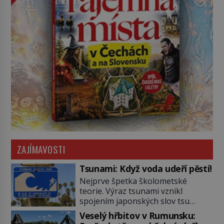
ZAJÍMAVOSTI
Tsunami: Když voda udeří pěstí!
Nejprve špetka školometské
teorie. Výraz tsunami vznikl
spojením japonských slov tsu
(přístav) a nami (vlna). Jedná se o
Veselý hřbitov v Rumunsku:
dlouhou vlnu, která je na volném