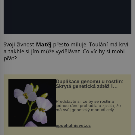
Svoji živnost
Matěj
přesto miluje. Toulání má krvi
a takhle si jím může vydělávat. Co víc by si mohl
přát?
Duplikace genomu u rostlin:
Skrytá genetická zátěž i
evoluční výhoda
Představte si, že by se rostlina
jednou ráno probudila a zjistila, že
má svůj genetický manuál celý
dvakrát. Přesně to se občas v
přírodě stane – a podle nového
výzkumu to může být pro druhy
epochalnisvet.cz
vstupenka...