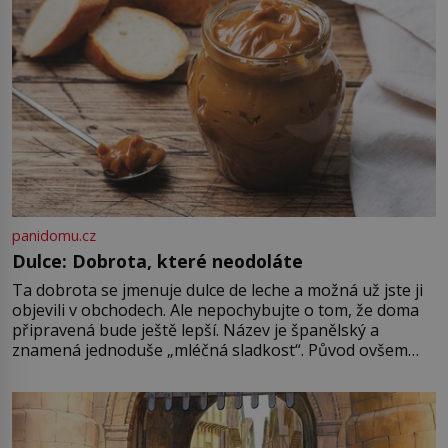
přibližně od 10. století. Volnější
období […]
panidomu.cz
Dulce: Dobrota, které neodoláte
Ta dobrota se jmenuje dulce de leche a možná už jste ji
objevili v obchodech. Ale nepochybujte o tom, že doma
připravená bude ještě lepší. Název je španělský a
znamená jednoduše „mléčná sladkost“. Původ ovšem
není úplně jednoznačný, o autorství této receptury se
pře hned několik latinskoamerických zemí a k tomu
Francie, kde se traduje,