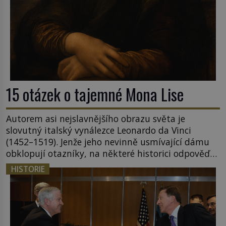
15 otázek o tajemné Mona Lise
Autorem asi nejslavnějšího obrazu světa je
slovutný italský vynálezce Leonardo da Vinci
(1452–1519). Jenže jeho nevinně usmívající dámu
obklopují otazníky, na některé historici odpověď
objeví, jiné zůstanou nezodpovězené. Kam si ji
HISTORIE
pověsil Napoleon? Samotný císař Napoleon
Bonaparte (1769–1821) má pro malbu slabost, a
tak si ji ještě jako první konzul přemístí do své
ložnice v Tuilerisjkém […]