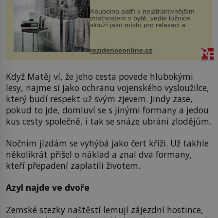
Koupelna patří k nejatraktivnějším
místnostem v bytě, vedle ložnice
slouží jako místo pro relaxaci a
odpočinek. Koupelnový textil –
ručníky, osušky a koberečky –
mohou jako mávnutím kouzelného
rezidenceonline.cz
proutku...
Když Matěj ví, že jeho cesta povede hlubokými
lesy, najme si jako ochranu vojenského vysloužilce,
který budí respekt už svým zjevem. Jindy zase,
pokud to jde, domluví se s jinými formany a jedou
kus cesty společně, i tak se snáze ubrání zlodějům.
Nočním jízdám se vyhýbá jako čert kříži. Už takhle
několikrát přišel o náklad a znal dva formany,
kteří přepadení zaplatili životem.
Azyl najde ve dvoře
Zemské stezky naštěstí lemují zájezdní hostince,