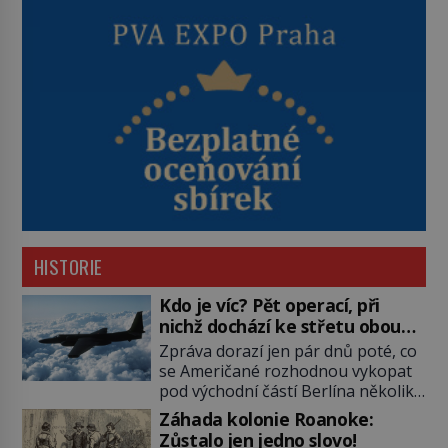
HISTORIE
Kdo je víc? Pět operací, při
nichž dochází ke střetu obou
tajných služeb
Zpráva dorazí jen pár dnů poté, co
se Američané rozhodnou vykopat
pod východní částí Berlína několik
stovek metrů dlouhý tunel. Sověti
Záhada kolonie Roanoke:
na sobě nenechají nic znát a
Zůstalo jen jedno slovo!