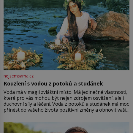
nejsemsama.cz
Kouzlení s vodou z potoků a studánek
Voda má v magii zvláštní místo. Má jedinečné vlastnosti,
které pro vás mohou být nejen zdrojem osvěžení, ale i
duchovní síly a léčení. Voda z potoků a studánek má moc
přinést do vašeho života pozitivní změny a obnovit vaši
energii. Využitím těchto přírodních zdrojů v magii
můžete obohatit své rituály a přinést do svého života
větší harmonii a klid. Je důležité