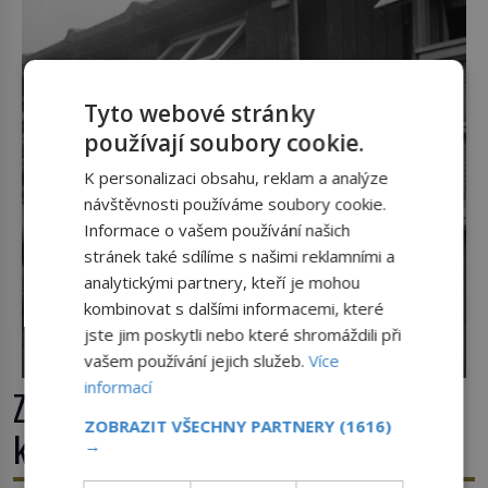
Tato veselá podívaná připomíná jeden z
nejpodivnějších a zároveň nejkrutějších zvyků […]
Tyto webové stránky
používají soubory cookie.
K personalizaci obsahu, reklam a analýze
návštěvnosti používáme soubory cookie.
Informace o vašem používání našich
stránek také sdílíme s našimi reklamními a
analytickými partnery, kteří je mohou
kombinovat s dalšími informacemi, které
jste jim poskytli nebo které shromáždili při
vašem používání jejich služeb.
Více
informací
Zlo v sukni. Tři nejhorší bachařky z
ZOBRAZIT VŠECHNY PARTNERY
(1616)
koncentračních táborů
→