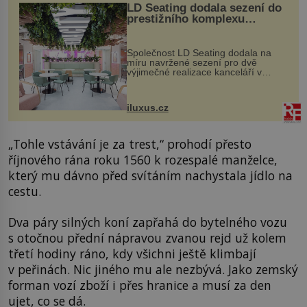
LD Seating dodala sezení do
prestižního komplexu
MediaCityUK v Salfordu
Společnost LD Seating dodala na
míru navržené sezení pro dvě
výjimečné realizace kanceláří v
areálu MediaCityUK v anglickém
Salfordu – konkrétně do budov Blue
Tower a Orange Tower. Komplex
iluxus.cz
budov Media...
„Tohle vstávání je za trest,“ prohodí přesto
říjnového rána roku 1560 k rozespalé manželce,
který mu dávno před svítáním nachystala jídlo na
cestu.
Dva páry silných koní zapřahá do bytelného vozu
s otočnou přední nápravou zvanou rejd už kolem
třetí hodiny ráno, kdy všichni ještě klimbají
v peřinách. Nic jiného mu ale nezbývá. Jako zemský
forman vozí zboží i přes hranice a musí za den
ujet, co se dá.