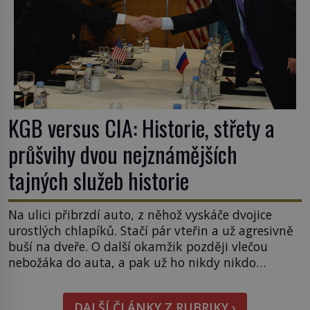
KGB versus CIA: Historie, střety a
průšvihy dvou nejznámějších
tajných služeb historie
Na ulici přibrzdí auto, z něhož vyskáče dvojice
urostlých chlapíků. Stačí pár vteřin a už agresivně
buší na dveře. O další okamžik později vlečou
nebožáka do auta, a pak už ho nikdy nikdo
nespatří. Dostal se totiž do rukou všemocné KGB.
Jako sourozenci, kteří si nemohou přijít na jméno.
DALŠÍ ČLÁNKY Z RUBRIKY ›
Neustále se předhání v plánování sabotáží, […]