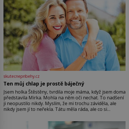
skutecnepribehy.cz
Ten můj chlap je prostě báječný
Jsem holka Štěstěny, tvrdila moje máma, když jsem doma
představila Mirka. Mohla na něm oči nechat. To nadšení
ji neopustilo nikdy. Myslím, že mi trochu záviděla, ale
nikdy jsem jí to neřekla. Tátu měla ráda, ale co si
pamatuji, tak jsme s Mirkem byli zamilovaní mnohem víc.
Jsme spolu moc rádi Tehdy byla jiná doba, když