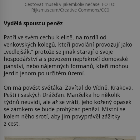
Cestovat museli v jakémkoliv nečase. FOTO:
Rijksmuseum/Creative Commons/CC0
Vydělá spoustu peněz
Patří ve svém cechu k elitě, na rozdíl od
venkovských kolegů, kteří povolání provozují jako
„vedlejšák,“ protože se jinak starají o svoje
hospodářství a s povozem nepřekročí domovské
panství, nebo nájemných formanů, kteří mohou
jezdit jenom po určitém území.
On má pověst světáka. Zavítal do Vídně, Krakova,
Pešti i saských Drážďan. Manželka ho několik
týdnů neuvidí, ale až se vrátí, jeho kožený opasek
se zámkem se bude prohýbat penězi. Místní se
kolem něho srotí, aby jim povyprávěl zážitky
z cest.