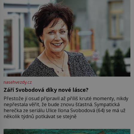
nasehvezdy.cz
Září Svobodová díky nové lásce?
Přestože jí osud připravil až příliš kruté momenty, nikdy
nepřestala věřit, že bude znovu šťastná. Sympatická
herečka ze seriálu Ulice Ilona Svobodová (64) se má už
několik týdnů potkávat se stejně