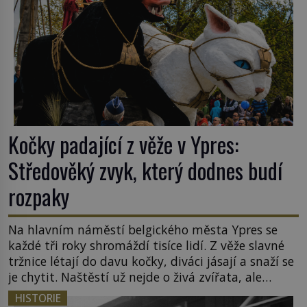
Kočky padající z věže v Ypres:
Středověký zvyk, který dodnes budí
rozpaky
Na hlavním náměstí belgického města Ypres se
každé tři roky shromáždí tisíce lidí. Z věže slavné
tržnice létají do davu kočky, diváci jásají a snaží se
je chytit. Naštěstí už nejde o živá zvířata, ale
jenom o plyšové suvenýry. Kdysi to ale bylo jinak.
HISTORIE