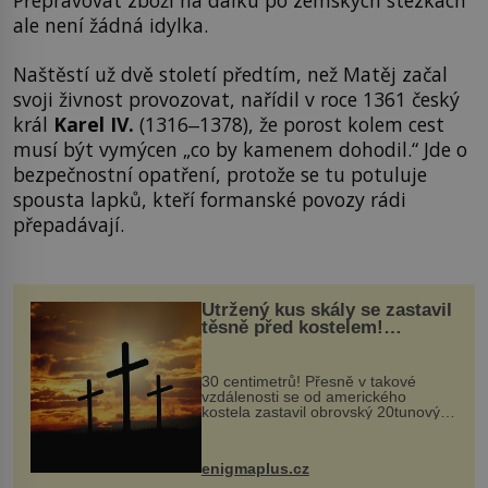
Přepravovat zboží na dálku po zemských stezkách
ale není žádná idylka.
Naštěstí už dvě století předtím, než Matěj začal
svoji živnost provozovat, nařídil v roce 1361 český
král
Karel IV.
(1316‒1378), že porost kolem cest
musí být vymýcen „co by kamenem dohodil.“ Jde o
bezpečnostní opatření, protože se tu potuluje
spousta lapků, kteří formanské povozy rádi
přepadávají.
Utržený kus skály se zastavil
těsně před kostelem!
Ochránila ho boží síla?
30 centimetrů! Přesně v takové
vzdálenosti se od amerického
kostela zastavil obrovský 20tunový
balvan, který se v květnu 2014
nečekaně odtrhl od nedaleké skály
při její demolici. Podle místních stojí
enigmaplus.cz
...