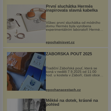
První sluchátka Hermés
inspirovala slavná kabelka
Vůbec první sluchátka od módního
domu Hermès byla vyrobena
experimentálním laboratoří Hermès
Ateliers Horizons. Elegantní gadget
si vyžádal dva roky vývoje a chlubí
se ručně šitou hovězí kůží a
epochalnisvet.cz
kovový...
ZÁBOŘSKÁ POUŤ 2025
Tradiční Zábořská pouť, která se
koná v neděli 7.9.2025 od 11:00
hod. u kostela v Záboří, části obce
Kly u Mělníka. V programu naleznete
komentovanou prohlídku kostela,
dobovou hudbu, řemesla, atrakce...
epochanacestach.cz
Měkké na dotek, krásné na
pohled