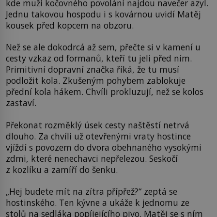
kde muži kočovného povolání najdou navečer azyl.
Jednu takovou hospodu i s kovárnou uvidí Matěj
kousek před kopcem na obzoru.
Než se ale dokodrcá až sem, přečte si v kamení u
cesty vzkaz od formanů, kteří tu jeli před ním.
Primitivní dopravní značka říká, že tu musí
podložit kola. Zkušeným pohybem zablokuje
přední kola hákem. Chvíli prokluzují, než se kolos
zastaví.
Překonat rozměklý úsek cesty naštěstí netrvá
dlouho. Za chvíli už otevřenými vraty hostince
vjíždí s povozem do dvora obehnaného vysokými
zdmi, které nenechavci nepřelezou. Seskočí
z kozlíku a zamíří do šenku.
„Hej budete mít na zítra přípřež?“ zeptá se
hostinského. Ten kývne a ukáže k jednomu ze
stolů na sedláka popíjejícího pivo. Matěj se s ním