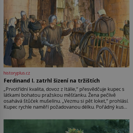
historyplus.cz
Ferdinand I. zatrhl šizení na tržištích
„Prvotřídní kvalita, dovoz z Itálie,“ přesvědčuje kupec s
látkami bohatou pražskou měšťanku. Žena pečlivě
osahává štůček mušelínu. „Vezmu si pět loket,“ prohlásí.
Kupec rychle naměří požadovanou délku. Pořádný kus
mu přitom zůstane za prsty… „Na šaty ho bude málo,
milostpaní. Stačí jenom na sukni,“ zhodnotí švadlena
množství růžového mušelínu. „Ošidili vás, podívejte.“
Vezme do ruky dřevěnou