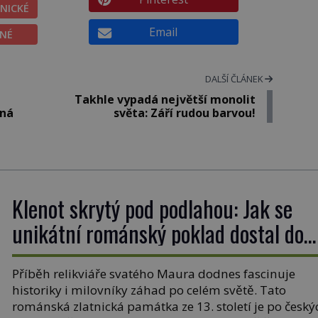
NICKÉ
Email
ĚNÉ
DALŠÍ ČLÁNEK
Takhle vypadá největší monolit
kná
světa: Září rudou barvou!
Klenot skrytý pod podlahou: Jak se
unikátní románský poklad dostal do
zapadlého Bečova?
Příběh relikviáře svatého Maura dodnes fascinuje
historiky i milovníky záhad po celém světě. Tato
románská zlatnická památka ze 13. století je po český