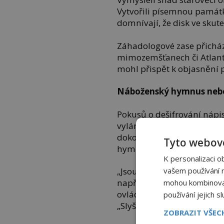
Vytvořili písemnou památk
domnívají, že disk ve skute
Záhadologové zase přicháze
mimozemšťanech či Atlanťa
mohl přispět k objasnění p
Náboženský hymnus nebo 
Pokusů o dešifrování nápi
vylámali zuby filologové i 
dokonce tvrdili, že se jim 
Tyto webové
hymnus!“vykřikovali jedni.
K personalizaci o
vašem používání na
„Jsou to záznamy o stavu ob
například přichází americk
mohou kombinovat 
ovládá osmdesát živých i 
používání jejich s
„Slyšte, Kréťané a Řekové.
ZOBRAZIT VŠE