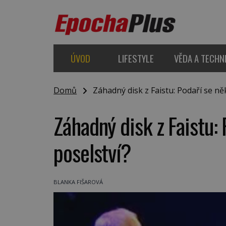
ÚVOD
LIFESTYLE
VĚDA A TECHN
Domů
Záhadný disk z Faistu: Podaří se něk
Záhadný disk z Faistu: 
poselství?
BLANKA FIŠAROVÁ