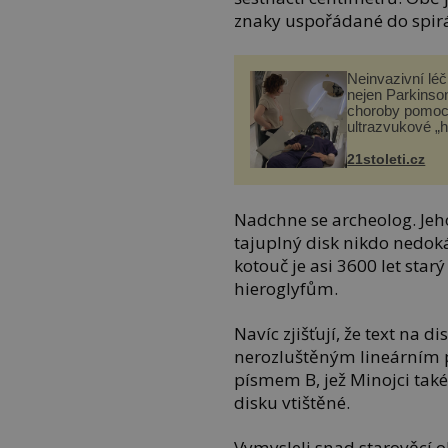
znaky uspořádané do spirál
Neinvazivní lé
nejen Parkinso
choroby pomoc
ultrazvukové „
21stoleti.cz
Nadchne se archeolog. Jeho
tajuplný disk nikdo nedoká
kotouč je asi 3600 let sta
hieroglyfům.
Navíc zjišťují, že text na 
nerozluštěným lineárním 
písmem B, jež Minojci také 
disku vtištěné.
Vymysleli snad starověcí 