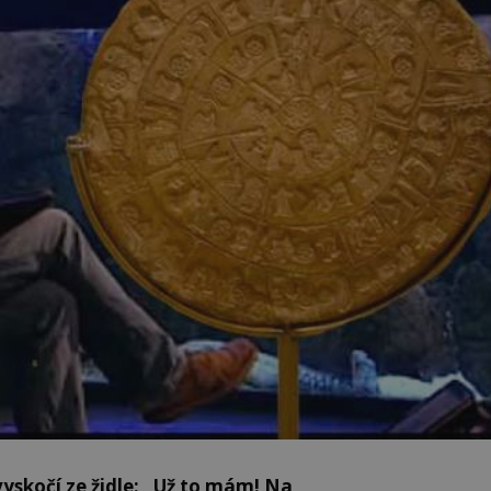
vyskočí ze židle: „Už to mám! Na