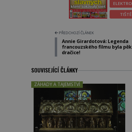
ELEKTRO
TIŠT
PŘEDCHOZÍ ČLÁNEK
Annie Girardotová: Legenda
francouzského filmu byla pě
dračice!
SOUVISEJÍCÍ ČLÁNKY
ZÁHADY A TAJEMSTVÍ