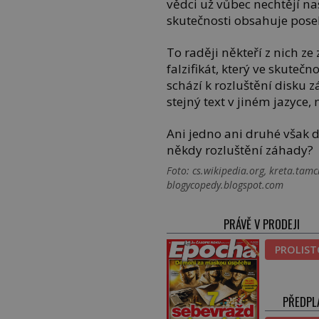
vědci už vůbec nechtějí na
skutečnosti obsahuje pos
To raději někteří z nich ze
falzifikát, který ve skute
schází k rozluštění disku z
stejný text v jiném jazyce,
Ani jedno ani druhé však 
někdy rozluštění záhady?
Foto: cs.wikipedia.org, kreta.tamc
blogycopedy.blogspot.com
PRÁVĚ V PRODEJI
PROLIS
PŘEDPL