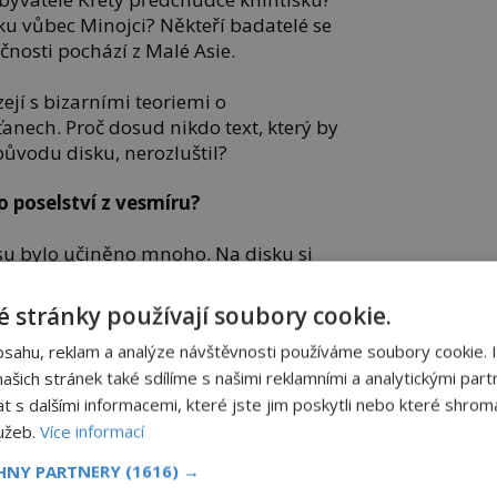
u vůbec Minojci? Někteří badatelé se
čnosti pochází z Malé Asie.
jí s bizarními teoriemi o
nech. Proč dosud nikdo text, který by
ůvodu disku, nerozluštil?
poselství z vesmíru?
su bylo učiněno mnoho. Na disku si
další odborníci či záhadologové. Někteří
podařilo nápis rozluštit. „Jde o náboženský
 stránky používají soubory cookie.
bsahu, reklam a analýze návštěvnosti používáme soubory cookie. 
šich stránek také sdílíme s našimi reklamními a analytickými partn
ilí!“ oponovali jim druzí. V roce 2000
ý filolog
Steven Roger Fischer
, jenž
s dalšími informacemi, které jste jim poskytli nebo které shromá
mrtvých jazyků, s následujícím překladem:
lužeb.
Více informací
CHNY PARTNERY
(1616) →