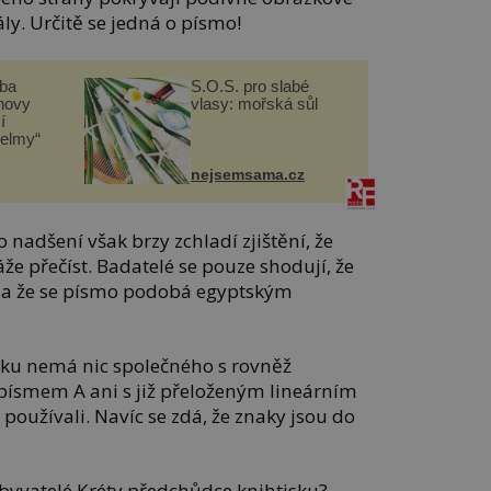
y. Určitě se jedná o písmo!
čba
S.O.S. pro slabé
novy
vlasy: mořská sůl
í
helmy“
nejsemsama.cz
 nadšení však brzy zchladí zjištění, že
že přečíst. Badatelé se pouze shodují, že
rý a že se písmo podobá egyptským
disku nemá nic společného s rovněž
písmem A ani s již přeloženým lineárním
používali. Navíc se zdá, že znaky jsou do
obyvatelé Kréty předchůdce knihtisku?