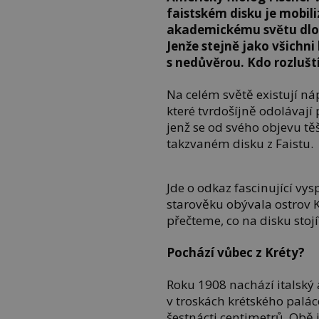
faistském disku je mobili
akademickému světu dlo
Jenže stejně jako všichni 
s nedůvěrou. Kdo rozluš
Na celém světě existují n
které tvrdošíjně odolávají 
jenž se od svého objevu tě
takzvaném disku z Faistu.
Jde o odkaz fascinující vys
starověku obývala ostrov K
přečteme, co na disku stojí
Pochází vůbec z Kréty?
Roku 1908 nachází italský
v troskách krétského palá
šestnácti centimetrů. Obě