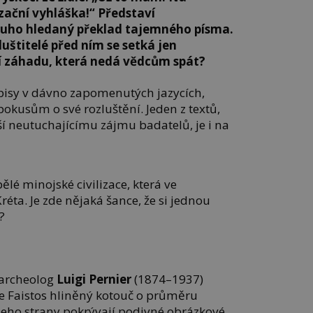
zační vyhláška!“
Představí
uho hledaný překlad tajemného písma.
luštitelé před ním se setká jen
tí záhadu, která nedá vědcům spát?
ápisy v dávno zapomenutých jazycích,
pokusům o své rozluštění. Jeden z textů,
ší neutuchajícímu zájmu badatelů, je i na
pělé minojské civilizace, která ve
réta. Je zde nějaká šance, že si jednou
?
 archeolog
Luigi Pernier
(1874–1937)
ce Faistos hliněný kotouč o průměru
 jeho strany pokrývají podivné obrázkové