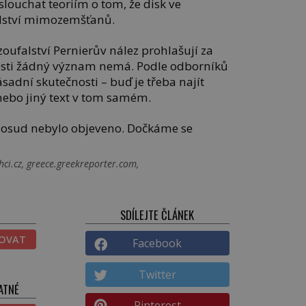
slouchat teoriím o tom, že disk ve
elství mimozemšťanů.
 zoufalství Pernierův nález prohlašují za
čnosti žádný význam nemá. Podle odborníků
ásadní skutečnosti – buď je třeba najít
 nebo jiný text v tom samém.
dosud nebylo objeveno. Dočkáme se
hci.cz, greece.greekreporter.com,
SDÍLEJTE ČLÁNEK
TOVAT
Facebook
Twitter
ATNÉ
Pinterest