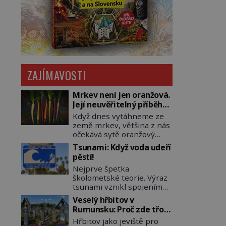
ZAJÍMAVOSTI
Mrkev není jen oranžová.
Její neuvěřitelný příběh
začíná fialovou barvou
Když dnes vytáhneme ze
země mrkev, většina z nás
očekává sytě oranžový
kořen. Jenže po většinu
Tsunami: Když voda udeří
své historie je mrkev
pěstí!
všechno možné, jen ne
Nejprve špetka
oranžová. Je fialová, žlutá,
školometské teorie. Výraz
bílá, někdy dokonce téměř
tsunami vznikl spojením
černá. Až díky stovkám let
japonských slov tsu
pečlivého šlechtění se z ní
Veselý hřbitov v
(přístav) a nami (vlna).
stává zelenina, bez které
Rumunsku: Proč zde třou
Jedná se o dlouhou vlnu,
si českou zahradu ani
pohřební plačky bídu s
Hřbitov jako jeviště pro
která je na volném moři
nedokážeme představit.