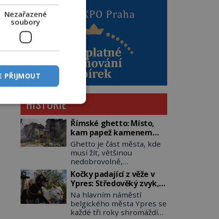
Nezařazené
soubory
E PŘIJMOUT
HISTORIE
Římské ghetto: Místo,
kam papež kamenem
dohodil
Ghetto je část města, kde
musí žít, většinou
nedobrovolně,
náboženská, rasová nebo
Kočky padající z věže v
národnostní menšina
Ypres: Středověký zvyk,
obyvatel. Bohaté
který dodnes budí
Na hlavním náměstí
historické zkušenosti mají
rozpaky
belgického města Ypres se
s takovým životem Židé. Už
každé tři roky shromáždí
od středověku jsou totiž v