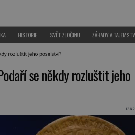
IKA
HISTORIE
SVĚT ZLOČINU
ZÁHADY A TAJEMSTV
dy rozluštit jeho poselství?
Podaří se někdy rozluštit jeho
12.8.2