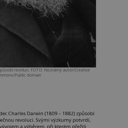
 způsobí revoluci. FOTO: Neznámý autor/Creative
mmons/Public domain
dec Charles Darwin (1809 – 1882) způsobí
kutečnou revoluci. Svými výzkumy potvrdí,
vývojem a výběrem, při kterém přežili