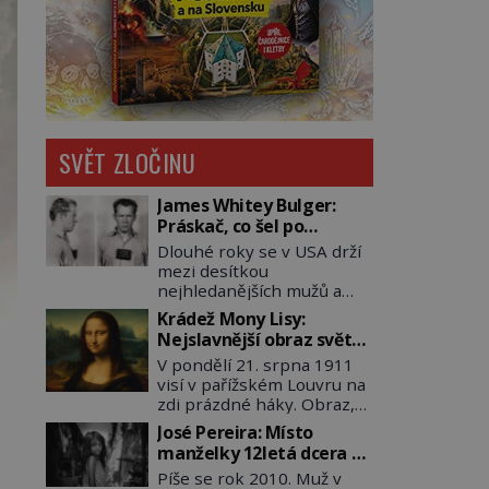
SVĚT ZLOČINU
James Whitey Bulger:
Práskač, co šel po
práskačích
Dlouhé roky se v USA drží
mezi desítkou
nejhledanějších mužů a
dopracuje to až na číslo
Krádež Mony Lisy:
dvě – hned po Usámovi bin
Nejslavnější obraz světa
Ládinovi (1957–2011). To je
zůstane dva roky
V pondělí 21. srpna 1911
James „Whitey“ Bulger
nezvěstný
visí v pařížském Louvru na
(1929–2018) viněný ze
zdi prázdné háky. Obraz,
spoluúčasti na 19
který dnes zná celý svět, je
vraždách, vydírání a lichvy.
José Pereira: Místo
pryč. Zpočátku si nikdo
A samozřejmě, krom toho
manželky 12letá dcera –
nemyslí, že jde o krádež.
je ještě drogový dealer,
a sousedi o všem vědí!
Píše se rok 2010. Muž v
Zaměstnanci jsou
který neváhá odstranit z