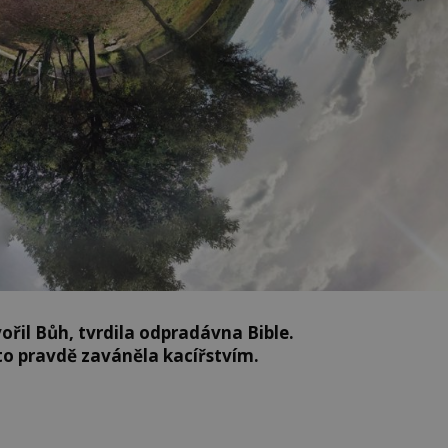
ořil Bůh, tvrdila odpradávna Bible.
to pravdě zaváněla kacířstvím.