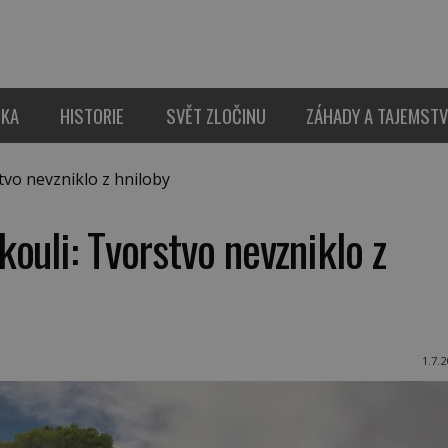
IKA
HISTORIE
SVĚT ZLOČINU
ZÁHADY A TAJEMSTV
vo nevzniklo z hniloby
ouli: Tvorstvo nevzniklo z
1.7.