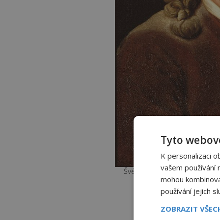
Tyto webové
K personalizaci o
vašem používání na
Švédský botanik Carl Linné si
mohou kombinovat 
FOTO: Alexander Ro
používání jejich s
ZOBRAZIT VŠE