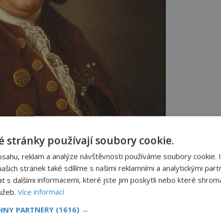
 stránky používají soubory cookie.
bsahu, reklam a analýze návštěvnosti používáme soubory cookie. 
šich stránek také sdílíme s našimi reklamními a analytickými partn
 vším podobnosti rostlinných a živočišných druhů.
s dalšími informacemi, které jste jim poskytli nebo které shromá
slin/Creative Commons/Public domain
lužeb.
Více informací
CHNY PARTNERY
(1616) →