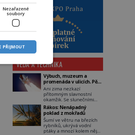
Nezařazené
soubory
E PŘIJMOUT
VĚDA A TECHNIKA
Výbuch, muzeum a
promenáda v ulicích. Pět
osudů nejslavnějších
Ani zima nezkazí
raketoplánů
přítomným slavnostní
okamžik. Se slunečními
brýlemi hledí na startující
Rákos: Nenápadný
raketu, která má do
poklad z mokřadů
vesmíru vynést kromě
Šumí ve větru na březích
posádky také obyčejnou
rybníků, ukrývá vodní
učitelku. Po několika
ptáky a mnozí kolem něj
sekundách všem ztuhnou