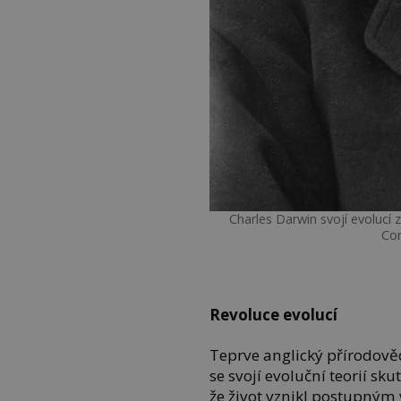
Charles Darwin svojí evolucí
Co
Revoluce evolucí
Teprve anglický přírodově
se svojí evoluční teorií s
že život vznikl postupným 