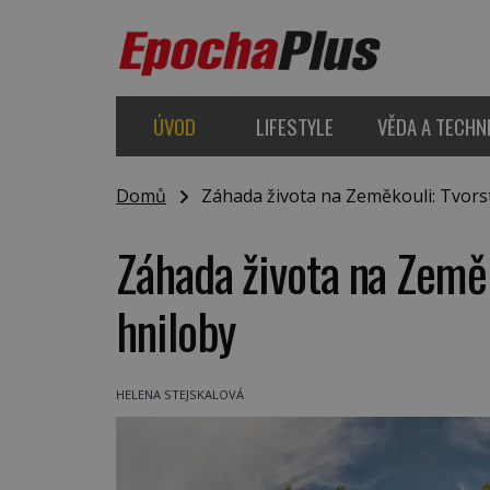
ÚVOD
LIFESTYLE
VĚDA A TECHN
Domů
Záhada života na Zeměkouli: Tvorst
Záhada života na Zeměk
hniloby
HELENA STEJSKALOVÁ