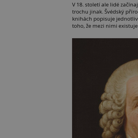
V 18. století ale lidé začí
trochu jinak. Švédský přír
knihách popisuje jednotliv
toho, že mezi nimi existuj