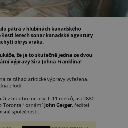
u pátrá v hlubinách kanadského
 šesti letech sonar kanadské agentury
chytí obrys vraku.
e ukáže, že je to skutečně jedna ze dvou
lární výpravy Sira Johna Franklina!
na ze záhad arktické výpravy vyřešena.
dna z lodí.
eží v hloubce necelých 11 metrů, asi 2880
o Toronta,“ oznámí
John Geiger
, ředitel
sné společnosti.