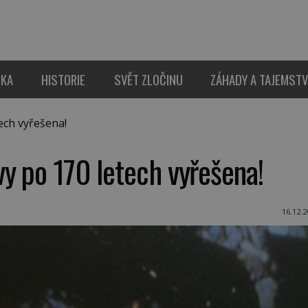
IKA
HISTORIE
SVĚT ZLOČINU
ZÁHADY A TAJEMSTV
ech vyřešena!
y po 170 letech vyřešena!
16.12.2