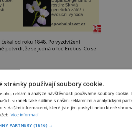
a duše.
Duplikace genomu u
 i
rostlin: Skrytá
ti
genetická zátěž i
evoluční výhoda
epochalnisvet.cz
t čekal od roku 1848. Po vyzdvižení
ě potvrdí, že se jedná o loď Erebus. Co se
kého polárního průzkumníka Sira
Johna
 stránky používají soubory cookie.
číná 19. května 1845. Z přístavu
bsahu, reklam a analýze návštěvnosti používáme soubory cookie. 
tojníků a 110 mužů posádky v čele s
šich stránek také sdílíme s našimi reklamními a analytickými partn
s dalšími informacemi, které jste jim poskytli nebo které shromá
lužeb.
Více informací
amíří na sever a pokusí se najít cestu
i Atlantským a Tichým oceánem.
CHNY PARTNERY
(1616) →
celá posádka zmizí na zamrzlých pláních.