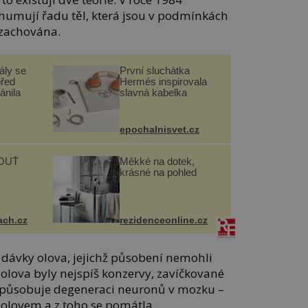
humují řadu těl, která jsou v podmínkách
 zachována.
ály se
První sluchátka
před
Hermés inspirovala
ánila
slavná kabelka
epochalnisvet.cz
OUŤ
Měkké na dotek,
krásné na pohled
ach.cz
rezidenceonline.cz
ké dávky olova, jejichž působení nemohli
olova byly nejspíš konzervy, zavíčkované
působuje degeneraci neuronů v mozku –
 olovem a z toho se pomátla.