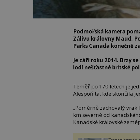
Podmořská kamera pomal
Zálivu královny Maud. Po
Parks Canada konečně za
Je září roku 2014. Brzy s
lodí nešťastné britské po
Téměř po 170 letech je jed
Alespoň ta, kde skončila je
„Poměrně zachovalý vrak l
km severně od kanadskéh
Kanadské královské zeměpi