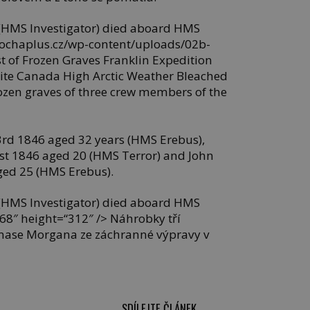
HMS Investigator) died aboard HMS
epochaplus.cz/wp-content/uploads/02b-
t of Frozen Graves Franklin Expedition
 Site Canada High Arctic Weather Bleached
zen graves of three crew members of the
 3rd 1846 aged 32 years (HMS Erebus),
1st 1846 aged 20 (HMS Terror) and John
ged 25 (HMS Erebus).
HMS Investigator) died aboard HMS
68″ height=“312″ /> Náhrobky tří
mase Morgana ze záchranné výpravy v
SDÍLEJTE ČLÁNEK