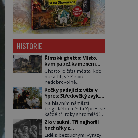
HISTORIE
Římské ghetto: Místo,
kam papež kamenem
dohodil
Ghetto je část města, kde
musí žít, většinou
nedobrovolně,
náboženská, rasová nebo
Kočky padající z věže v
národnostní menšina
Ypres: Středověký zvyk,
obyvatel. Bohaté
který dodnes budí
Na hlavním náměstí
historické zkušenosti mají
rozpaky
belgického města Ypres se
s takovým životem Židé. Už
každé tři roky shromáždí
od středověku jsou totiž v
tisíce lidí. Z věže slavné
každou chvíli nuceni v
Zlo v sukni. Tři nejhorší
tržnice létají do davu
nějakém žít. Mezi ty
bachařky z
kočky, diváci jásají a snaží
nejslavnější patří i římské
koncentračních táborů
Lidé s bezduchými výrazy
se je chytit. Naštěstí už
ghetto založené v roce