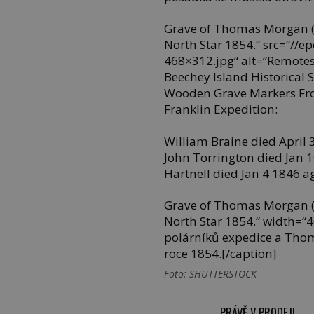
Grave of Thomas Morgan (
North Star 1854.“ src=“//
468×312.jpg“ alt=“Remotes
Beechey Island Historical
Wooden Grave Markers Fro
Franklin Expedition:
William Braine died April
John Torrington died Jan 
Hartnell died Jan 4 1846 a
Grave of Thomas Morgan (
North Star 1854.“ width=“4
polárníků expedice a Tho
roce 1854.[/caption]
Foto: SHUTTERSTOCK
PRÁVĚ V PRODEJI