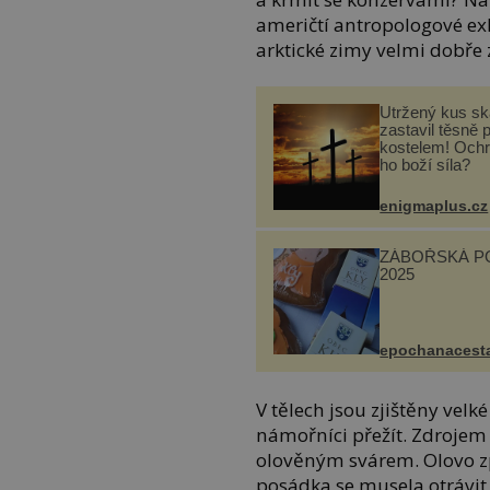
američtí antropologové ex
arktické zimy velmi dobře
Utržený kus sk
zastavil těsně 
kostelem! Ochr
ho boží síla?
enigmaplus.cz
ZÁBOŘSKÁ P
2025
epochanacest
V tělech jsou zjištěny vel
námořníci přežít. Zdrojem 
olověným svárem. Olovo z
posádka se musela otrávit