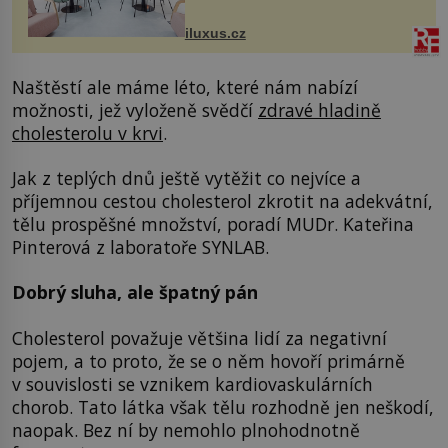
Salfordu – konkrétně do budov Blue
Tower a Orange Tower. Komplex
iluxus.cz
budov Media...
Naštěstí ale máme léto, které nám nabízí
možnosti, jež vyloženě svědčí
zdravé hladině
cholesterolu v krvi
.
Jak z teplých dnů ještě vytěžit co nejvíce a
příjemnou cestou cholesterol zkrotit na adekvátní,
tělu prospěšné množství, poradí MUDr. Kateřina
Pinterová z laboratoře SYNLAB.
Dobrý sluha, ale špatný pán
Cholesterol považuje většina lidí za negativní
pojem, a to proto, že se o něm hovoří primárně
v souvislosti se vznikem kardiovaskulárních
chorob. Tato látka však tělu rozhodně jen neškodí,
naopak. Bez ní by nemohlo plnohodnotně