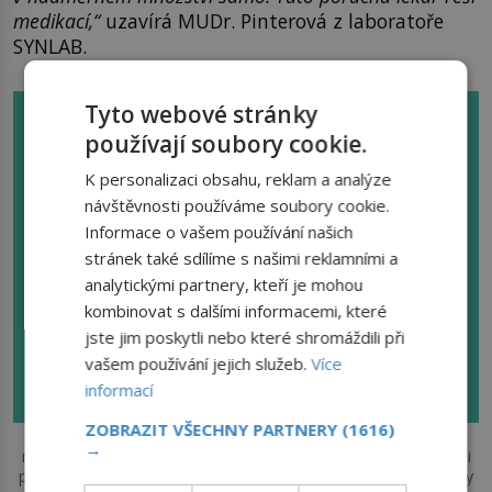
medikací,“
uzavírá MUDr. Pinterová z laboratoře
SYNLAB.
Tyto webové stránky
používají soubory cookie.
K personalizaci obsahu, reklam a analýze
návštěvnosti používáme soubory cookie.
Informace o vašem používání našich
stránek také sdílíme s našimi reklamními a
analytickými partnery, kteří je mohou
kombinovat s dalšími informacemi, které
jste jim poskytli nebo které shromáždili při
vašem používání jejich služeb.
Více
informací
ZOBRAZIT VŠECHNY PARTNERY
(1616)
Pokud vás zajímá celkový stav zdraví vašeho organismu,
→
můžete na odběrových pracovištích SYNLAB využít i možnosti
podstoupení balíčku testů Jsem fit. Ten kromě změření hladiny