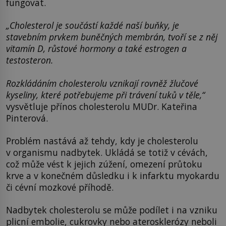
fungovat.
„Cholesterol je součástí každé naší buňky, je
stavebním prvkem buněčných membrán, tvoří se z něj
vitamín D, růstové hormony a také estrogen a
testosteron.
Rozkládáním cholesterolu vznikají rovněž žlučové
kyseliny, které potřebujeme při trávení tuků v těle,“
vysvětluje přínos cholesterolu MUDr. Kateřina
Pinterová.
Problém nastává až tehdy, kdy je cholesterolu
v organismu nadbytek. Ukládá se totiž v cévách,
což může vést k jejich zúžení, omezení průtoku
krve a v konečném důsledku i k infarktu myokardu
či cévní mozkové příhodě.
Nadbytek cholesterolu se může podílet i na vzniku
plicní embolie, cukrovky nebo aterosklerózy neboli