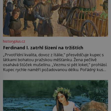
historyplus.cz
Ferdinand I. zatrhl šizení na tržištích
„Prvotřídní kvalita, dovoz z Itálie,“ přesvědčuje kupec s
látkami bohatou pražskou měšťanku. Žena pečlivě
osahává štůček mušelínu. „Vezmu si pět loket,“ prohlásí.
Kupec rychle naměří požadovanou délku. Pořádný kus
mu přitom zůstane za prsty… „Na šaty ho bude málo,
milostpaní. Stačí jenom na sukni,“ zhodnotí švadlena
množství růžového mušelínu. „Ošidili vás, podívejte.“
Vezme do ruky dřevěnou