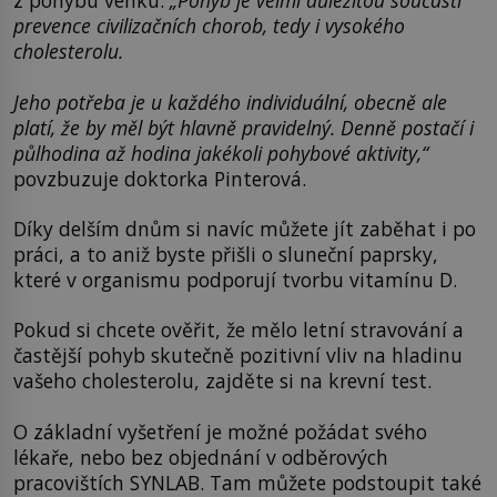
z pohybu venku.
„Pohyb je velmi důležitou součástí
prevence civilizačních chorob, tedy i vysokého
cholesterolu.
Jeho potřeba je u každého individuální, obecně ale
platí, že by měl být hlavně pravidelný. Denně postačí i
půlhodina až hodina jakékoli pohybové aktivity,“
povzbuzuje doktorka Pinterová.
Díky delším dnům si navíc můžete jít zaběhat i po
práci, a to aniž byste přišli o sluneční paprsky,
které v organismu podporují tvorbu vitamínu D.
Pokud si chcete ověřit, že mělo letní stravování a
častější pohyb skutečně pozitivní vliv na hladinu
vašeho cholesterolu, zajděte si na krevní test.
O základní vyšetření je možné požádat svého
lékaře, nebo bez objednání v odběrových
pracovištích SYNLAB. Tam můžete podstoupit také