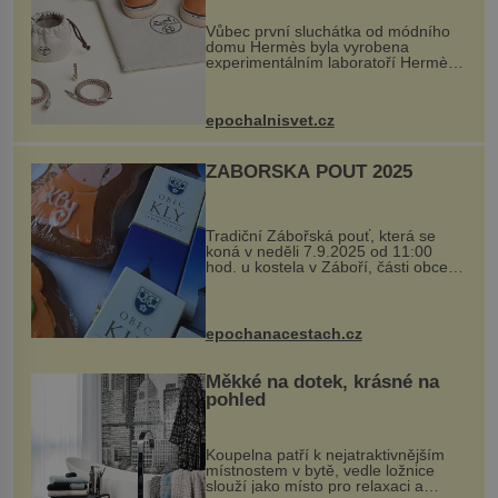
Vůbec první sluchátka od módního
domu Hermès byla vyrobena
experimentálním laboratoří Hermès
Ateliers Horizons. Elegantní gadget
si vyžádal dva roky vývoje a chlubí
se ručně šitou hovězí kůží a
epochalnisvet.cz
kovový...
ZÁBOŘSKÁ POUŤ 2025
Tradiční Zábořská pouť, která se
koná v neděli 7.9.2025 od 11:00
hod. u kostela v Záboří, části obce
Kly u Mělníka. V programu naleznete
komentovanou prohlídku kostela,
dobovou hudbu, řemesla, atrakce...
epochanacestach.cz
Měkké na dotek, krásné na
pohled
Koupelna patří k nejatraktivnějším
místnostem v bytě, vedle ložnice
slouží jako místo pro relaxaci a