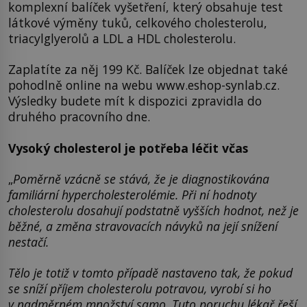
komplexní balíček vyšetření, který obsahuje test
látkové výměny tuků, celkového cholesterolu,
triacylglyerolů a LDL a HDL cholesterolu.
Zaplatíte za něj 199 Kč. Balíček lze objednat také
pohodlně online na webu www.eshop-synlab.cz.
Výsledky budete mít k dispozici zpravidla do
druhého pracovního dne.
Vysoký cholesterol je potřeba léčit včas
„
Poměrně vzácně se stává, že je diagnostikována
familiární hypercholesterolémie. Při ní hodnoty
cholesterolu dosahují podstatně vyšších hodnot, než je
běžné, a změna stravovacích návyků na její snížení
nestačí.
Tělo je totiž v tomto případě nastaveno tak, že pokud
se sníží příjem cholesterolu potravou, vyrobí si ho
v nadměrném množství samo. Tuto poruchu lékař řeší