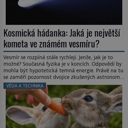
Kosmická hádanka: Jaká je největší
kometa ve známém vesmíru?
Vesmír se rozpíná stále rychleji. Jenže, jak je to
možné? Současná fyzika je v koncích. Odpovědí by
mohla být hypotetická temná energie. Právě na tu
se zaměří pozornost dvojice zkušených astronomů.
Namísto ní ale objeví něco mnohem
VĚDA A TECHNIKA
hmatatelnějšího. Naprosto rekordní kometu!
Astronomové Pedro Bernardinelli a Gary Bernstein
mravenčí prací zkoumají archivní snímky v rámci
Průzkumu temné energie […]