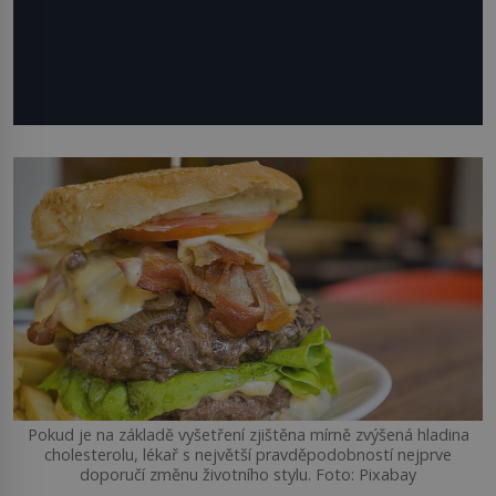
Pokud je na základě vyšetření zjištěna mírně zvýšená hladina
cholesterolu, lékař s největší pravděpodobností nejprve
doporučí změnu životního stylu. Foto: Pixabay