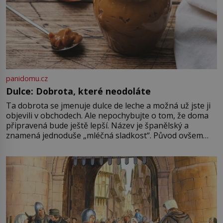
panidomu.cz
Dulce: Dobrota, které neodoláte
Ta dobrota se jmenuje dulce de leche a možná už jste ji
objevili v obchodech. Ale nepochybujte o tom, že doma
připravená bude ještě lepší. Název je španělský a
znamená jednoduše „mléčná sladkost“. Původ ovšem
není úplně jednoznačný, o autorství této receptury se
pře hned několik latinskoamerických zemí a k tomu
Francie, kde se traduje,