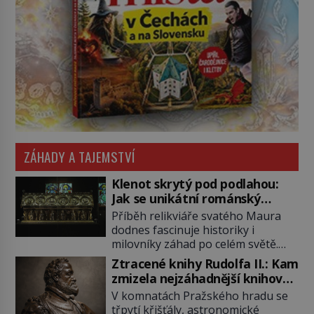
ZÁHADY A TAJEMSTVÍ
Klenot skrytý pod podlahou:
Jak se unikátní románský
poklad dostal do zapadlého
Příběh relikviáře svatého Maura
Bečova?
dodnes fascinuje historiky i
milovníky záhad po celém světě.
Tato románská zlatnická památka
Ztracené knihy Rudolfa II.: Kam
ze 13. století je po českých
zmizela nejzáhadnější knihovna
korunovačních klenotech druhým
Evropy?
V komnatách Pražského hradu se
nejcennějším movitým majetkem v
třpytí křišťály, astronomické
České republice. Přestože byl