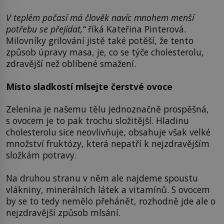
V teplém počasí má člověk navíc mnohem menší
potřebu se přejídat,“
říká Kateřina Pinterová.
Milovníky grilování jistě také potěší, že tento
způsob úpravy masa, je, co se týče cholesterolu,
zdravější než oblíbené smažení.
Místo sladkostí mlsejte čerstvé ovoce
Zelenina je našemu tělu jednoznačně prospěšná,
s ovocem je to pak trochu složitější. Hladinu
cholesterolu sice neovlivňuje, obsahuje však velké
množství fruktózy, která nepatří k nejzdravějším
složkám potravy.
Na druhou stranu v něm ale najdeme spoustu
vlákniny, minerálních látek a vitamínů. S ovocem
by se to tedy nemělo přehánět, rozhodně jde ale o
nejzdravější způsob mlsání.