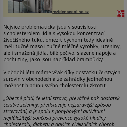
odpočinek. Koupelnový textil –
ručníky, osušky a koberečky –
mohou jako mávnutím kouzelného
rezidenceonline.cz
proutku...
Nejvíce problematická jsou v souvislosti
s cholesterolem jídla s vysokou koncentrací
živočišného tuku, omezit bychom tedy ideálně
měli tučné maso i tučné mléčné výrobky, uzeniny,
ale i smažená jídla, bílé pečivo, slazené nápoje a
pochutiny, jako jsou například brambůrky.
V období léta máme však díky dostatku čerstvých
surovin v obchodech a ze zahrádky jedinečnou
možnost hladinu svého cholesterolu zkrotit.
„Obecně platí, že letní strava, převážně pak dostatek
čerstvé zeleniny, představuje nejzdravější způsob
stravování, a je spolu s pohybovými aktivitami
nejdůležitější součástí prevence vysoké hladiny
cholesterolu, diabetu a dalších civilizačních chorob.