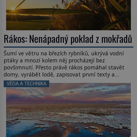
Rákos: Nenápadný poklad z mokřadů
Šumí ve větru na březích rybníků, ukrývá vodní
ptáky a mnozí kolem něj procházejí bez
povšimnutí. Přesto právě rákos pomáhal stavět
domy, vyrábět lodě, zapisovat první texty a
inspiroval řadu pověstí. Tato skromná, ale
VĚDA A TECHNIKA
užitečná rostlina provází člověka už tisíce let.
Většina lidí vnímá rákos jen jako obyčejnou kulisu
letního koupání. Stačí se však podívat […]