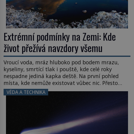
Extrémní podmínky na Zemi: Kde
život přežívá navzdory všemu
Vroucí voda, mráz hluboko pod bodem mrazu,
kyseliny, smrtící tlak i pouště, kde celé roky
nespadne jediná kapka deště. Na první pohled
místa, kde nemůže existovat vůbec nic. Přesto
právě tady vědci objevují organismy, které
VĚDA A TECHNIKA
posouvají hranice života. Každý nový nález mění
naše představy o tom, co všechno dokáže příroda a
napovídá, kde bychom jednou […]