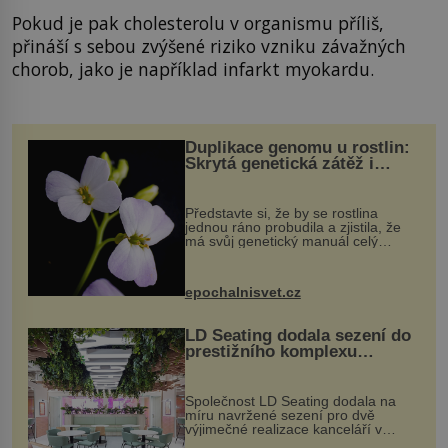
Pokud je pak cholesterolu v organismu příliš,
přináší s sebou zvýšené riziko vzniku závažných
chorob, jako je například infarkt myokardu.
Duplikace genomu u rostlin:
Skrytá genetická zátěž i
evoluční výhoda
Představte si, že by se rostlina
jednou ráno probudila a zjistila, že
má svůj genetický manuál celý
dvakrát. Přesně to se občas v
přírodě stane – a podle nového
výzkumu to může být pro druhy
epochalnisvet.cz
vstupenka...
LD Seating dodala sezení do
prestižního komplexu
MediaCityUK v Salfordu
Společnost LD Seating dodala na
míru navržené sezení pro dvě
výjimečné realizace kanceláří v
areálu MediaCityUK v anglickém