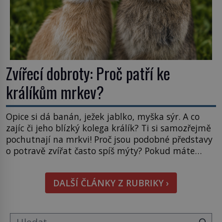
Zvířecí dobroty: Proč patří ke
králíkům mrkev?
Opice si dá banán, ježek jablko, myška sýr. A co
zajíc či jeho blízký kolega králík? Ti si samozřejmě
pochutnají na mrkvi! Proč jsou podobné představy
o potravě zvířat často spíš mýty? Pokud máte
doma králíka, mrkev mu dát můžete. A nejspíš mu
i bude chutnat, ovšem měl by ji mít jen jako
DALŠÍ ČLÁNKY Z RUBRIKY ›
občasný pamlsek. […]