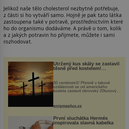
Jelikož naše tělo cholesterol nezbytně potřebuje,
z části si ho vytváří samo. Hojně je pak tato látka
zastoupena také v potravě, prostřednictvím které
ho do organismu dodáváme. A právě o tom, kolik
a z jakých potravin ho přijmete, můžete i sami
rozhodovat.
Utržený kus skály se zastavil
těsně před kostelem!
Ochránila ho boží síla?
30 centimetrů! Přesně v takové
vzdálenosti se od amerického
kostela zastavil obrovský 20tunový
balvan, který se v květnu 2014
nečekaně odtrhl od nedaleké skály
při její demolici. Podle místních stojí
enigmaplus.cz
...
První sluchátka Hermés
inspirovala slavná kabelka