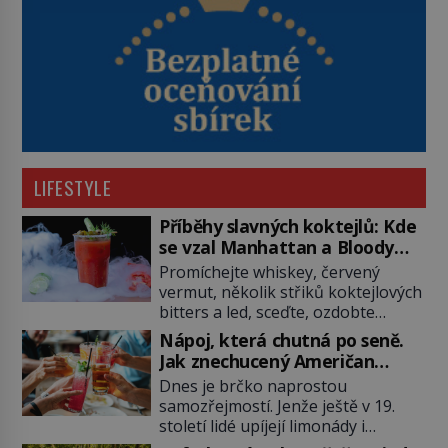
LIFESTYLE
Příběhy slavných koktejlů: Kde
se vzal Manhattan a Bloody
Mary?
Promíchejte whiskey, červený
vermut, několik střiků koktejlových
bitters a led, sceďte, ozdobte
koktejlovou třešinkou a tadá…
Nápoj, která chutná po seně.
Manhattan je tu! A pokud to má být
Jak znechucený Američan
skutečně on, dejte si pozor, ať
vymyslel brčko
Dnes je brčko naprostou
místo klasické americké rye
samozřejmostí. Jenže ještě v 19.
whiskey či klidně bourbonu
století lidé upíjejí limonády i
nepoužijete skotskou whisku. Co
koktejly dutými stébly žita nebo