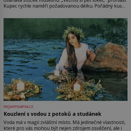
osahává štůček mušelínu. „Vezmu si pět loket,“ prohlásí.
Kupec rychle naměří požadovanou délku. Pořádný kus
mu přitom zůstane za prsty… „Na šaty ho bude málo,
milostpaní. Stačí jenom na sukni,“ zhodnotí švadlena
množství růžového mušelínu. „Ošidili vás, podívejte.“
Vezme do ruky dřevěnou
nejsemsama.cz
Kouzlení s vodou z potoků a studánek
Voda má v magii zvláštní místo. Má jedinečné vlastnosti,
které pro vás mohou být nejen zdrojem osvěžení, ale i