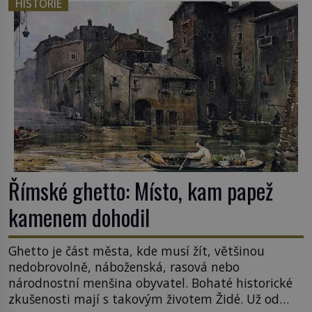
HISTORIE
sledoval, když se například procházel uličkami
lotyšské Rigy? Casanova v Pobaltí kontaktoval
tamní zednářské lóže. Nebyl v této oblasti žádným
nováčkem, protože do zednářské […]
Římské ghetto: Místo, kam papež
kamenem dohodil
Ghetto je část města, kde musí žít, většinou
nedobrovolně, náboženská, rasová nebo
národnostní menšina obyvatel. Bohaté historické
zkušenosti mají s takovým životem Židé. Už od