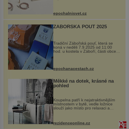
Ateliers Horizons. Elegantní gadget
si vyžádal dva roky vývoje a chlubí
se ručně šitou hovězí kůží a
epochalnisvet.cz
kovový...
ZÁBOŘSKÁ POUŤ 2025
Tradiční Zábořská pouť, která se
koná v neděli 7.9.2025 od 11:00
hod. u kostela v Záboří, části obce
Kly u Mělníka. V programu naleznete
komentovanou prohlídku kostela,
dobovou hudbu, řemesla, atrakce...
epochanacestach.cz
Měkké na dotek, krásné na
pohled
Koupelna patří k nejatraktivnějším
místnostem v bytě, vedle ložnice
slouží jako místo pro relaxaci a
odpočinek. Koupelnový textil –
ručníky, osušky a koberečky –
mohou jako mávnutím kouzelného
rezidenceonline.cz
proutku...