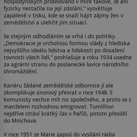
hospodyňských přidělováno v míře takové, že ani
fyzicky nestačila na její zdolání,“ vysvětluje
zapáleně v tisku, kde se snaží hájit zájmy žen v
zemědělství a ulehčit jim situaci.
Se stejným odhodláním se vrhá i do politiky.
„Demokracie je vrcholnou formou vlády z hlediska
nejvyššího ideálu lidstva a lidskosti po dosažení
rovnosti všech lidí,“ prohlašuje a roku 1934 usedne
za agrární stranu do poslanecké lavice národního
shromáždění.
Kariéru žádané zemědělské odbornice jí ale
zkomplikuje únorový převrat v roce 1948. S
komunisty nechce mít nic společného, a proto se s
manželem rozhodnou emigrovat. Tumlířovi
nejdříve stráví krátký čas v Paříži, potom přesídlí
do Mnichova.
V roce 1951 se Marie zapojí do vysílání rádia