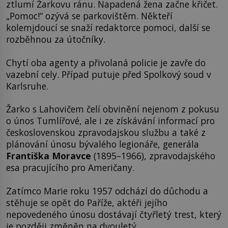
ztlumí Žarkovu ránu. Napadená žena začne křičet.
„Pomoc!“ ozývá se parkovištěm. Někteří
kolemjdoucí se snaží redaktorce pomoci, další se
rozběhnou za útočníky.
Chytí oba agenty a přivolaná policie je zavře do
vazební cely. Případ putuje před Spolkový soud v
Karlsruhe.
Žarko s Lahovičem čelí obvinění nejenom z pokusu
o únos Tumlířové, ale i ze získávání informací pro
československou zpravodajskou službu a také z
plánování únosu bývalého legionáře, generála
Františka Moravce
(1895–1966), zpravodajského
esa pracujícího pro Američany.
Zatímco Marie roku 1957 odchází do důchodu a
stěhuje se opět do Paříže, aktéři jejího
nepovedeného únosu dostávají čtyřletý trest, který
je později změněn na dvouletý.