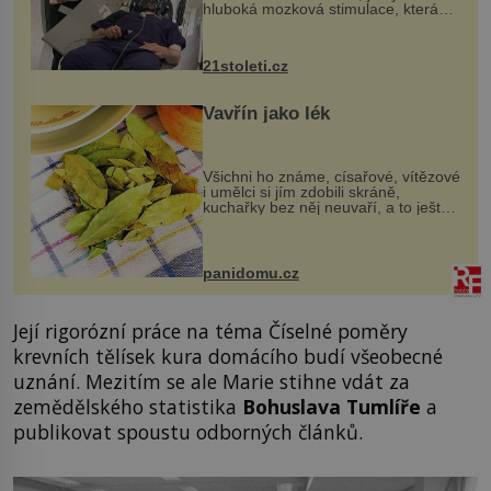
hluboká mozková stimulace, která
však vyžaduje vysoce invazivní
zákrok. Ultrazvuk zase není vhodný
k dostatečně přesnému zacílení ...
21stoleti.cz
Vavřín jako lék
Všichni ho známe, císařové, vítězové
i umělci si jím zdobili skráně,
kuchařky bez něj neuvaří, a to ještě
nevíte, že bobkový list může výrazně
zmírnit některé naše neduhy.
Obsahuje v malém množství ně...
panidomu.cz
Její rigorózní práce na téma Číselné poměry
krevních tělísek kura domácího budí všeobecné
uznání. Mezitím se ale Marie stihne vdát za
zemědělského statistika
Bohuslava Tumlíře
a
publikovat spoustu odborných článků.