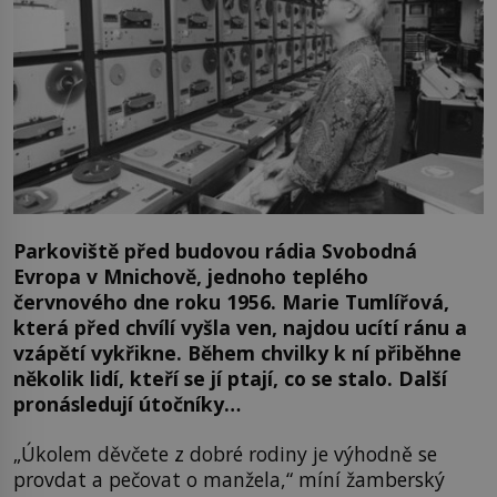
Parkoviště před budovou rádia Svobodná
Evropa v Mnichově, jednoho teplého
červnového dne roku 1956. Marie Tumlířová,
která před chvílí vyšla ven, najdou ucítí ránu a
vzápětí vykřikne. Během chvilky k ní přiběhne
několik lidí, kteří se jí ptají, co se stalo. Další
pronásledují útočníky…
„Úkolem děvčete z dobré rodiny je výhodně se
provdat a pečovat o manžela,“ míní žamberský