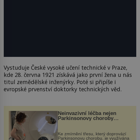
Vystuduje České vysoké učení technické v Praze,
kde 28. června 1921 získává jako první žena u nás
titul zemědělské inženýrky. Poté si připíše i
evropské prvenství doktorky technických věd.
Neinvazivní léčba nejen
Parkinsonovy choroby
pomocí ultrazvukové
„helmy“
Ke zmírnění třesu, který doprovází
Parkinsonovu chorobu, je využívána