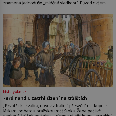
znamená jednoduše „mléčná sladkost“. Původ ovšem
není úplně jednoznačný, o autorství této receptury se
pře hned několik latinskoamerických zemí a k tomu
Francie, kde se traduje,
historyplus.cz
Ferdinand I. zatrhl šizení na tržištích
„Prvotřídní kvalita, dovoz z Itálie,“ přesvědčuje kupec s
látkami bohatou pražskou měšťanku. Žena pečlivě