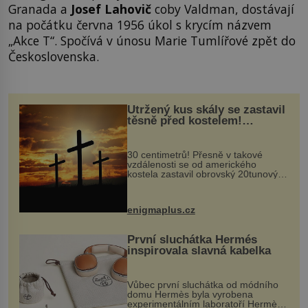
Granada a
Josef Lahovič
coby Valdman, dostávají
na počátku června 1956 úkol s krycím názvem
„Akce T“. Spočívá v únosu Marie Tumlířové zpět do
Československa.
Utržený kus skály se zastavil
těsně před kostelem!
Ochránila ho boží síla?
30 centimetrů! Přesně v takové
vzdálenosti se od amerického
kostela zastavil obrovský 20tunový
balvan, který se v květnu 2014
nečekaně odtrhl od nedaleké skály
při její demolici. Podle místních stojí
enigmaplus.cz
...
První sluchátka Hermés
inspirovala slavná kabelka
Vůbec první sluchátka od módního
domu Hermès byla vyrobena
experimentálním laboratoří Hermès