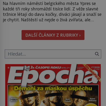
Na hlavním náměstí belgického města Ypres se
každé tři roky shromáždí tisíce lidí. Z věže slavné
tržnice létají do davu kočky, diváci jásají a snaží se
je chytit. Naštěstí už nejde o živá zvířata, ale
jenom o plyšové suvenýry. Kdysi to ale bylo jinak.
Tato veselá podívaná připomíná jeden z
DALŠÍ ČLÁNKY Z RUBRIKY ›
nejpodivnějších a zároveň nejkrutějších zvyků […]