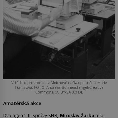
V těchto prostorách v Mnichově našla uplatnění i Marie
Tumlířová. FOTO: Andreas Bohnenstengel/Creative
Commons/CC BY-SA 3.0 DE
Amatérská akce
Dva agenti II. správy SNB,
Miroslav Žarko
alias