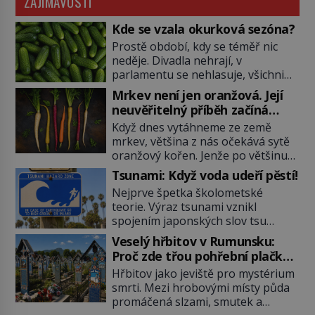
ZAJÍMAVOSTI
Kde se vzala okurková sezóna?
Prostě období, kdy se téměř nic
neděje. Divadla nehrají, v
parlamentu se nehlasuje, všichni
jsou na dovolené a média tak
Mrkev není jen oranžová. Její
nemají o čem mluvit a psát. A
neuvěřitelný příběh začíná
vymýšlejí si proto témata, které
fialovou barvou
Když dnes vytáhneme ze země
nikoho nezajímají. Proč je však ona
mrkev, většina z nás očekává sytě
letní doba spojovaná zrovna s
oranžový kořen. Jenže po většinu
okurkami? Okurkovou sezónu
své historie je mrkev všechno
známe už od poloviny 19. století,
Tsunami: Když voda udeří pěstí!
možné, jen ne oranžová. Je fialová,
ovšem jako Češi […]
Nejprve špetka školometské
žlutá, bílá, někdy dokonce téměř
teorie. Výraz tsunami vznikl
černá. Až díky stovkám let
spojením japonských slov tsu
pečlivého šlechtění se z ní stává
(přístav) a nami (vlna). Jedná se o
zelenina, bez které si českou
Veselý hřbitov v Rumunsku:
dlouhou vlnu, která je na volném
zahradu ani nedokážeme
Proč zde třou pohřební plačky
moři takřka nepostřehnutelná.
představit. Její příběh je […]
bídu s nouzí?
Hřbitov jako jeviště pro mystérium
Ačkoli je vlnová délka tsunami i 300
smrti. Mezi hrobovými místy půda
kilometrů, výška vlny na volném
promáčená slzami, smutek a
moři je maximálně 1,5 metru.