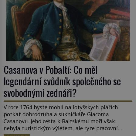
Casanova v Pobaltí: Co měl
legendární svůdník společného se
svobodnými zednáři?
V roce 1764 byste mohli na lotyšských plážích
potkat dobrodruha a sukničkáře Giacoma
Casanovu. Jeho cesta k Baltskému moři však
nebyla turistickým výletem, ale ryze pracovní
cestou se zištnými úmysly. Jaký cíl Casanova