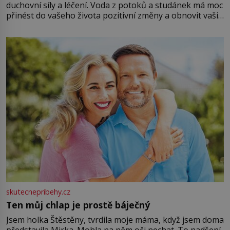
duchovní síly a léčení. Voda z potoků a studánek má moc
přinést do vašeho života pozitivní změny a obnovit vaši
energii. Využitím těchto přírodních zdrojů v magii
můžete obohatit své rituály a přinést do svého života
větší harmonii a klid. Je důležité
skutecnepribehy.cz
Ten můj chlap je prostě báječný
Jsem holka Štěstěny, tvrdila moje máma, když jsem doma
představila Mirka. Mohla na něm oči nechat. To nadšení