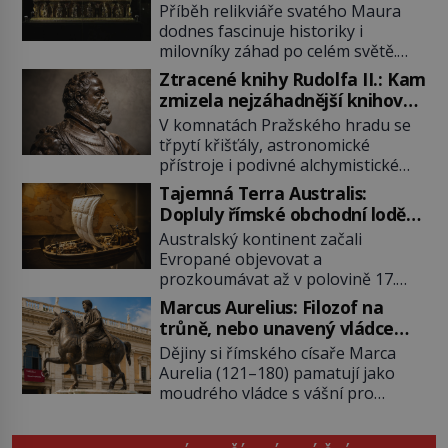
poklad dostal do zapadlého
Příběh relikviáře svatého Maura
Bečova?
dodnes fascinuje historiky i
milovníky záhad po celém světě.
Tato románská zlatnická památka
Ztracené knihy Rudolfa II.: Kam
ze 13. století je po českých
zmizela nejzáhadnější knihovna
korunovačních klenotech druhým
Evropy?
V komnatách Pražského hradu se
nejcennějším movitým majetkem v
třpytí křišťály, astronomické
České republice. Přestože byl
přístroje i podivné alchymistické
klenot v roce 1985 po dramatickém
rukopisy. Císař Rudolf II.
pátrání kriminalistů úspěšně
Tajemná Terra Australis:
shromažďuje vše, co souvisí s
nalezen, jeho minulost stále
Dopluly římské obchodní lodě
tajemstvím přírody, hvězd i
obestírá hustá mlha. Otázky, jak
až do Austrálie?
Australský kontinent začali
lidského poznání. Jenže po jeho
přesně se tato […]
Evropané objevovat a
smrti se jeho slavné sbírky začínají
prozkoumávat až v polovině 17.
rozpadat a část z nich mizí navždy.
století. Existuje však možnost, že
Kdo odnesl nejvzácnější knihy? A
Marcus Aurelius: Filozof na
by se o tento vzdálený kontinent
existují ještě někde zapomenuté
trůně, nebo unavený vládce
mohly zajímat již evropské
rukopisy, které nikdo […]
závislý na opiu?
Dějiny si římského císaře Marca
starověké civilizace, a to o 15
Aurelia (121–180) pamatují jako
století dříve? Již od starověku
moudrého vládce s vášní pro
kartografové zakreslovali do map
filozofii, byť musíme tuto moudrost
záhadný kontinent Terra Australis
vnímat v kontextu jeho postavení i
– Jižní zemi. Proč? Do jisté míry to