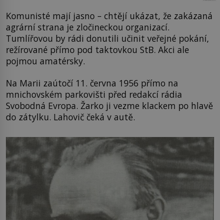
Komunisté mají jasno – chtějí ukázat, že zakázaná
agrární strana je zločineckou organizací.
Tumlířovou by rádi donutili učinit veřejné pokání,
režírované přímo pod taktovkou StB. Akci ale
pojmou amatérsky.
Na Marii zaútočí 11. června 1956 přímo na
mnichovském parkovišti před redakcí rádia
Svobodná Evropa. Žarko ji vezme klackem po hlavě
do zátylku. Lahovič čeká v autě.