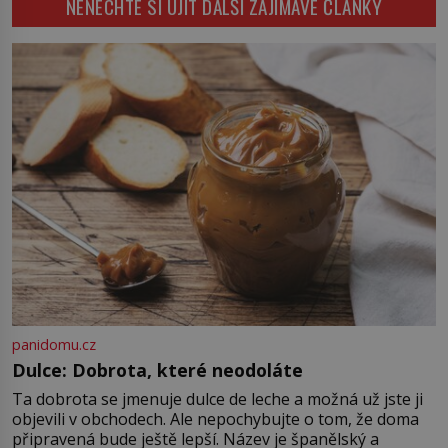
NENECHTE SI UJÍT DALŠÍ ZAJÍMAVÉ ČLÁNKY
doby, ve které žil. Máme však nyní
byl smysl pro […]
rozbít tuto obecně přijímanou
pravdu na padrť a prohlásit, že to
byl jen životem unavený a drogou
ovládaný muž? Marcus Aurelius byl
zastáncem stoicismu, učení, […]
panidomu.cz
Dulce: Dobrota, které neodoláte
Ta dobrota se jmenuje dulce de leche a možná už jste ji
objevili v obchodech. Ale nepochybujte o tom, že doma
připravená bude ještě lepší. Název je španělský a