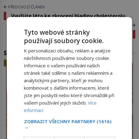
PŘEDCHOZÍ ČLÁNEK
Využijte léto ke zkrocení hladiny cholesterolu
DALŠÍ ČLÁNEK
Tyto webové stránky
5 častých omylů o ledvinách
používají soubory cookie.
K personalizaci obsahu, reklam a analýze
SOUVISEJÍCÍ ČLÁNKY
návštěvnosti používáme soubory cookie.
HISTORIE
Informace o vašem používání našich
stránek také sdílíme s našimi reklamními a
analytickými partnery, kteří je mohou
kombinovat s dalšími informacemi, které
jste jim poskytli nebo které shromáždili při
vašem používání jejich služeb.
Více
informací
ZOBRAZIT VŠECHNY PARTNERY
(1616)
→