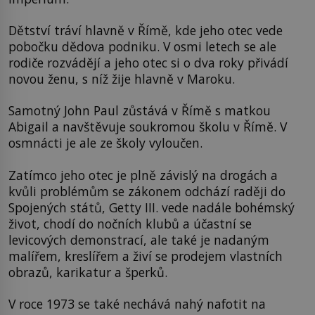
Dětství tráví hlavně v Římě, kde jeho otec vede
pobočku dědova podniku. V osmi letech se ale
rodiče rozvádějí a jeho otec si o dva roky přivádí
novou ženu, s níž žije hlavně v Maroku.
Samotný John Paul zůstává v Římě s matkou
Abigail a navštěvuje soukromou školu v Římě. V
osmnácti je ale ze školy vyloučen.
Zatímco jeho otec je plně závislý na drogách a
kvůli problémům se zákonem odchází raději do
Spojených států, Getty III. vede nadále bohémský
život, chodí do nočních klubů a účastní se
levicových demonstrací, ale také je nadaným
malířem, kreslířem a živí se prodejem vlastních
obrazů, karikatur a šperků.
V roce 1973 se také nechává nahý nafotit na