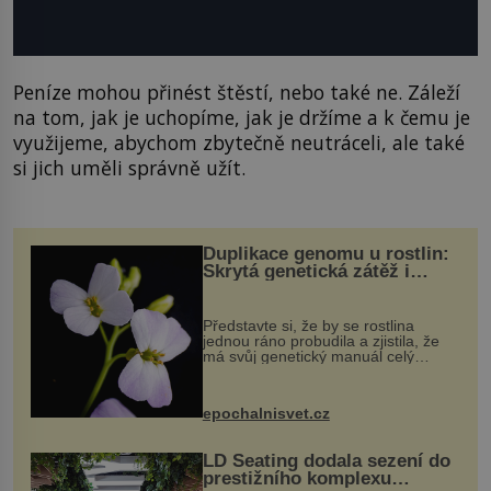
Peníze mohou přinést štěstí, nebo také ne. Záleží
na tom, jak je uchopíme, jak je držíme a k čemu je
využijeme, abychom zbytečně neutráceli, ale také
si jich uměli správně užít.
Duplikace genomu u rostlin:
Skrytá genetická zátěž i
evoluční výhoda
Představte si, že by se rostlina
jednou ráno probudila a zjistila, že
má svůj genetický manuál celý
dvakrát. Přesně to se občas v
přírodě stane – a podle nového
výzkumu to může být pro druhy
epochalnisvet.cz
vstupenka...
LD Seating dodala sezení do
prestižního komplexu