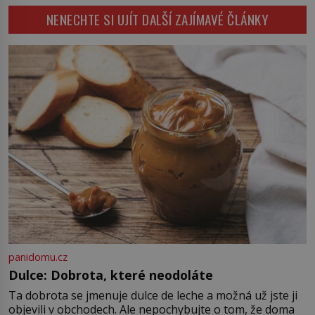
však přichází smrt. Poslední
[…]
NENECHTE SI UJÍT DALŠÍ ZAJÍMAVÉ ČLÁNKY
mužský potomek rodu
Přemyslovců padá rukou vraha a
české dějiny se během jediného
dne obracejí naruby. Ani po více
než sedmi stech letech není jisté,
kdo tehdy vraždil, a právě to činí
[…]
panidomu.cz
Dulce: Dobrota, které neodoláte
Ta dobrota se jmenuje dulce de leche a možná už jste ji
objevili v obchodech. Ale nepochybujte o tom, že doma