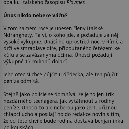
obálku italského časopisu
Playmen
.
Únos nikdo nebere vážně
V tom samém roce je unesen členy italské
Ndranghety. Ta ví, o koho jde, a požaduje za něj
vysoké výkupné. Unáší ho uprostřed noci v Římě a
drží ve smradlavé díře, připoutaného řetězem ke
kůlu a se zavázanýma očima. Únosci požadují
výkupné 17 milionů dolarů.
Jeho otec si chce půjčit u dědečka, ale ten půjčit
peníze odmítá.
Stejně jako policie se domnívá, že je to jen trik
nezdárného teenagera, jak vytáhnout z rodiny
peníze.
Únosci to ale neberou jako žert, uříznou
chlapci ucho a posílají ho do redakce novin s tím,
že od této chvíle bude rodina dostává benjamínka
po kouskách.