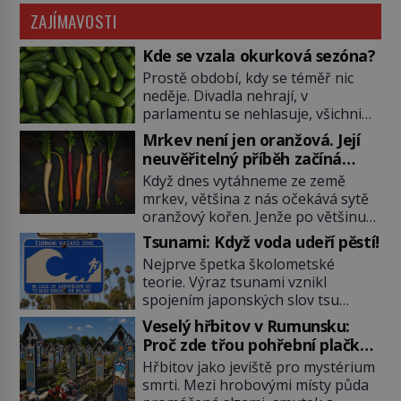
ZAJÍMAVOSTI
Kde se vzala okurková sezóna?
Prostě období, kdy se téměř nic
neděje. Divadla nehrají, v
parlamentu se nehlasuje, všichni
jsou na dovolené a média tak
Mrkev není jen oranžová. Její
nemají o čem mluvit a psát. A
neuvěřitelný příběh začíná
vymýšlejí si proto témata, které
fialovou barvou
Když dnes vytáhneme ze země
nikoho nezajímají. Proč je však ona
mrkev, většina z nás očekává sytě
letní doba spojovaná zrovna s
oranžový kořen. Jenže po většinu
okurkami? Okurkovou sezónu
své historie je mrkev všechno
známe už od poloviny 19. století,
Tsunami: Když voda udeří pěstí!
možné, jen ne oranžová. Je fialová,
ovšem jako Češi […]
Nejprve špetka školometské
žlutá, bílá, někdy dokonce téměř
teorie. Výraz tsunami vznikl
černá. Až díky stovkám let
spojením japonských slov tsu
pečlivého šlechtění se z ní stává
(přístav) a nami (vlna). Jedná se o
zelenina, bez které si českou
Veselý hřbitov v Rumunsku:
dlouhou vlnu, která je na volném
zahradu ani nedokážeme
Proč zde třou pohřební plačky
moři takřka nepostřehnutelná.
představit. Její příběh je […]
bídu s nouzí?
Hřbitov jako jeviště pro mystérium
Ačkoli je vlnová délka tsunami i 300
smrti. Mezi hrobovými místy půda
kilometrů, výška vlny na volném