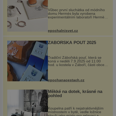
Vůbec první sluchátka od módního
domu Hermès byla vyrobena
experimentálním laboratoří Hermès
Ateliers Horizons. Elegantní gadget
si vyžádal dva roky vývoje a chlubí
se ručně šitou hovězí kůží a
epochalnisvet.cz
kovový...
ZÁBOŘSKÁ POUŤ 2025
Tradiční Zábořská pouť, která se
koná v neděli 7.9.2025 od 11:00
hod. u kostela v Záboří, části obce
Kly u Mělníka. V programu naleznete
komentovanou prohlídku kostela,
dobovou hudbu, řemesla, atrakce...
epochanacestach.cz
Měkké na dotek, krásné na
pohled
Koupelna patří k nejatraktivnějším
místnostem v bytě, vedle ložnice
slouží jako místo pro relaxaci a