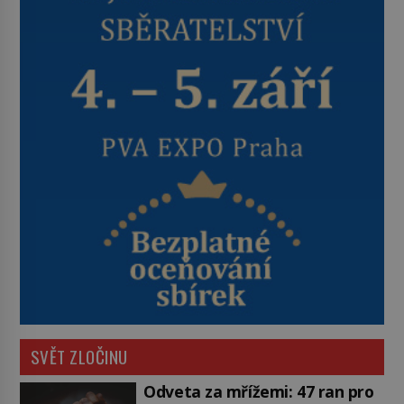
SVĚT ZLOČINU
Odveta za mřížemi: 47 ran pro