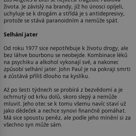
života. Je závislý na brandy, jíž ho únosci opíjeli,
uchyluje se k drogám a střídá je s antidepresivy,
protože se stává paranoidním a nemůže spát.
Selhání jater
Od roku 1977 sice nepotřebuje k životu drogy, ale
bez láhve bourbonu se neobejde. Kombinace léků
na psychiku a alkohol vykonají své, a nakonec
způsobí selhání jater. John Paul je na pokraji smrti
a zůstává příliš dlouho na kyslíku.
Až po šesti týdnech se probírá z bezvědomí a je
ochrnutý od krku dolů, skoro slepý a nemůže
mluvit. Jeho otec se k tomu všemu navíc staví už
jako dědeček a nechce synovi finančně pomáhat.
Má sice spoustu peněz, ale podle jeho mínění si za
všechno syn může sám.