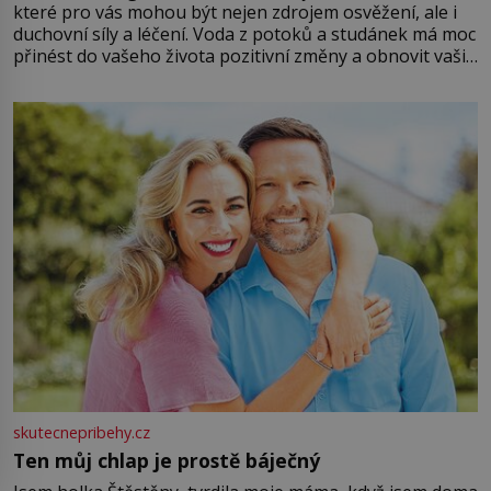
které pro vás mohou být nejen zdrojem osvěžení, ale i
duchovní síly a léčení. Voda z potoků a studánek má moc
přinést do vašeho života pozitivní změny a obnovit vaši
energii. Využitím těchto přírodních zdrojů v magii
můžete obohatit své rituály a přinést do svého života
větší harmonii a klid. Je důležité
skutecnepribehy.cz
Ten můj chlap je prostě báječný