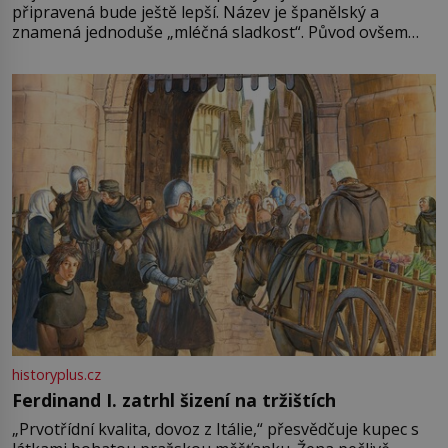
připravená bude ještě lepší. Název je španělský a
znamená jednoduše „mléčná sladkost“. Původ ovšem
není úplně jednoznačný, o autorství této receptury se
pře hned několik latinskoamerických zemí a k tomu
Francie, kde se traduje,
historyplus.cz
Ferdinand I. zatrhl šizení na tržištích
„Prvotřídní kvalita, dovoz z Itálie,“ přesvědčuje kupec s