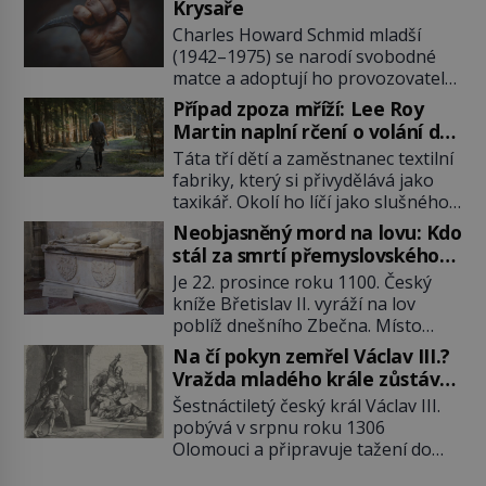
Krysaře
Charles Howard Schmid mladší
(1942–1975) se narodí svobodné
matce a adoptují ho provozovatelé
pečovatelského domu Charles a
Případ zpoza mříží: Lee Roy
Katharine Schmidovi. Synek jim
Martin naplní rčení o volání do
mnoho radosti nepřinese. Mezi
lesa
Táta tří dětí a zaměstnanec textilní
přáteli v arizonském Tusconu se
fabriky, který si přivydělává jako
mu přezdívá Krysař. Je to pohledný
taxikář. Okolí ho líčí jako slušného
a charismatický mladík, kterému to
člověka. To je Lee Roy Martin
ve škole dvakrát nejde. Exceluje ale
Neobjasněný mord na lovu: Kdo
(1937–1972), jinak též Škrtič z
v tělocviku. Škola si díky němu
stál za smrtí přemyslovského
Gaffney, městečka v Jižní Karolíně.
může vystavit […]
knížete Břetislava II.?
Je 22. prosince roku 1100. Český
Mezi lety 1967 až 1968 zavraždí dvě
kníže Břetislav II. vyráží na lov
ženy a dvě dívky. Dne 20. května
poblíž dnešního Zbečna. Místo
1967 znásilní a zavraždí 32letou
návratu na Pražský hrad však
Annie Lucille Dedmondovou. […]
Na čí pokyn zemřel Václav III.?
přichází smrt. Muž na něj zaútočí
Vražda mladého krále zůstává
kopím a panovník svým zraněním
po 720 letech nevyřešenou
Šestnáctiletý český král Václav III.
podlehne. Kdo atentát zosnoval a
záhadou
pobývá v srpnu roku 1306
proč? Odpověď neznají ani historici
Olomouci a připravuje tažení do
po více než devíti stech letech.
Polska. Místo vojenského triumfu
Zimní les je tichý a pokrytý sněhem.