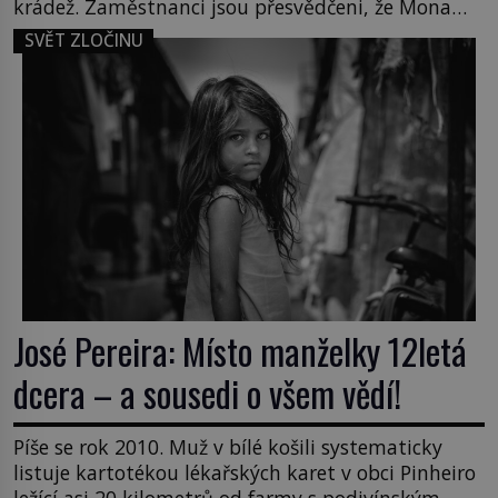
krádež. Zaměstnanci jsou přesvědčeni, že Mona
Lisa je jen v restaurátorské dílně nebo u fotografa.
SVĚT ZLOČINU
Když se ukáže pravda, propukne jeden z největších
honů na zloděje v […]
José Pereira: Místo manželky 12letá
dcera – a sousedi o všem vědí!
Píše se rok 2010. Muž v bílé košili systematicky
listuje kartotékou lékařských karet v obci Pinheiro