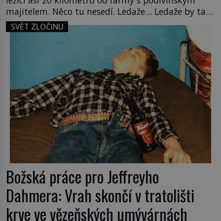
ležící asi 20 kilometrů od farmy s podivínským
majitelem. Něco tu nesedí. Ledaže… Ledaže by ta
mladá dívka z farmy byla ne manželkou, ale
SVĚT ZLOČINU
dcerou – a všechny ty děti byly zplozené v incestu.
Na sociálním odboru jednoho z […]
Božská práce pro Jeffreyho
Dahmera: Vrah skončí v tratolišti
krve ve vězeňských umývárnách