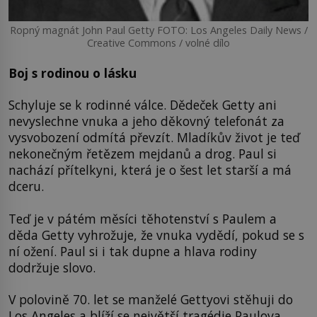
Ropný magnát John Paul Getty FOTO: Los Angeles Daily News /
Creative Commons / volné dílo
Boj s rodinou o lásku
Schyluje se k rodinné válce. Dědeček Getty ani
nevyslechne vnuka a jeho děkovný telefonát za
vysvobození odmítá převzít. Mladíkův život je teď
nekonečným řetězem mejdanů a drog. Paul si
nachází přítelkyni, která je o šest let starší a má
dceru.
Teď je v pátém měsíci těhotenství s Paulem a
děda Getty vyhrožuje, že vnuka vydědí, pokud se s
ní ožení. Paul si i tak dupne a hlava rodiny
dodržuje slovo.
V polovině 70. let se manželé Gettyovi stěhuji do
Los Angeles a blíží se největší tragédie Paulova