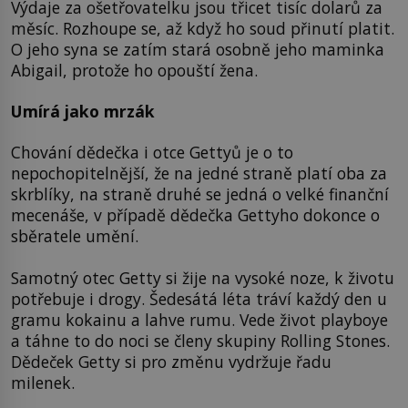
Výdaje za ošetřovatelku jsou třicet tisíc dolarů za
měsíc. Rozhoupe se, až když ho soud přinutí platit.
O jeho syna se zatím stará osobně jeho maminka
Abigail, protože ho opouští žena.
Umírá jako mrzák
Chování dědečka i otce Gettyů je o to
nepochopitelnější, že na jedné straně platí oba za
skrblíky, na straně druhé se jedná o velké finanční
mecenáše, v případě dědečka Gettyho dokonce o
sběratele umění.
Samotný otec Getty si žije na vysoké noze, k životu
potřebuje i drogy. Šedesátá léta tráví každý den u
gramu kokainu a lahve rumu. Vede život playboye
a táhne to do noci se členy skupiny Rolling Stones.
Dědeček Getty si pro změnu vydržuje řadu
milenek.