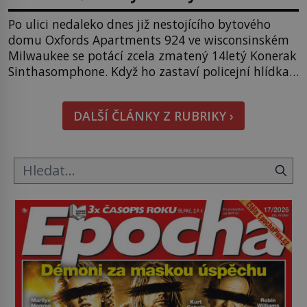
Po ulici nedaleko dnes již nestojícího bytového
domu Oxfords Apartments 924 ve wisconsinském
Milwaukee se potácí zcela zmatený 14letý Konerak
Sinthasomphone. Když ho zastaví policejní hlídka,
ochable jí nadiktuje adresu „jeho kamaráda“.
Strážníci ho dopraví zpět do udaného bytu. Oním
DALŠÍ ČLÁNKY Z RUBRIKY ›
„kamarádem“ je ovšem jeden z nejslavnějších
vrahů, Jeffrey Dahmer (1960–1994). Je 27. května
1991. […]