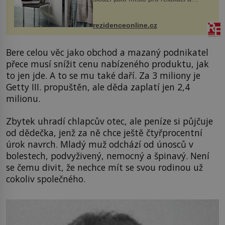
odpočinek. Koupelnový textil –
ručníky, osušky a koberečky –
mohou jako mávnutím kouzelného
rezidenceonline.cz
proutku...
Bere celou věc jako obchod a mazaný podnikatel
přece musí snížit cenu nabízeného produktu, jak
to jen jde. A to se mu také daří. Za 3 miliony je
Getty III. propuštěn, ale děda zaplatí jen 2,4
milionu.
Zbytek uhradí chlapcův otec, ale peníze si půjčuje
od dědečka, jenž za ně chce ještě čtyřprocentní
úrok navrch. Mladý muž odchází od únosců v
bolestech, podvyživený, nemocný a špinavý. Není
se čemu divit, že nechce mít se svou rodinou už
cokoliv společného.