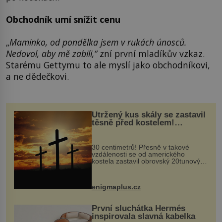
Obchodník umí snížit cenu
„
Maminko, od pondělka jsem v rukách únosců.
Nedovol, aby mě zabili,“
zní první mladíkův vzkaz.
Starému Gettymu to ale myslí jako obchodníkovi,
a ne dědečkovi.
Utržený kus skály se zastavil
těsně před kostelem!
Ochránila ho boží síla?
30 centimetrů! Přesně v takové
vzdálenosti se od amerického
kostela zastavil obrovský 20tunový
balvan, který se v květnu 2014
nečekaně odtrhl od nedaleké skály
při její demolici. Podle místních stojí
enigmaplus.cz
...
První sluchátka Hermés
inspirovala slavná kabelka