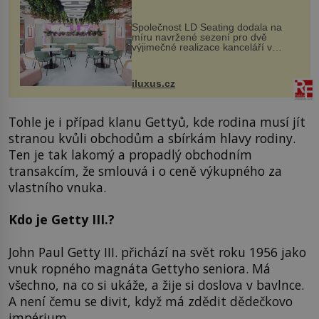
MediaCityUK v Salfordu
Společnost LD Seating dodala na
míru navržené sezení pro dvě
výjimečné realizace kanceláří v
areálu MediaCityUK v anglickém
Salfordu – konkrétně do budov Blue
Tower a Orange Tower. Komplex
iluxus.cz
budov Media...
Tohle je i případ klanu Gettyů, kde rodina musí jít
stranou kvůli obchodům a sbírkám hlavy rodiny.
Ten je tak lakomý a propadlý obchodním
transakcím, že smlouvá i o ceně výkupného za
vlastního vnuka.
Kdo je Getty III.?
John Paul Getty III. přichází na svět roku 1956 jako
vnuk ropného magnáta Gettyho seniora. Má
všechno, na co si ukáže, a žije si doslova v bavlnce.
A není čemu se divit, když má zdědit dědečkovo
impérium.