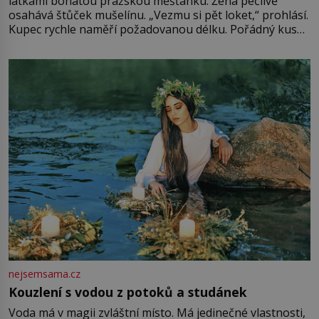
látkami bohatou pražskou měšťanku. Žena pečlivě
osahává štůček mušelínu. „Vezmu si pět loket,“ prohlásí.
Kupec rychle naměří požadovanou délku. Pořádný kus
mu přitom zůstane za prsty… „Na šaty ho bude málo,
milostpaní. Stačí jenom na sukni,“ zhodnotí švadlena
množství růžového mušelínu. „Ošidili vás, podívejte.“
Vezme do ruky dřevěnou
nejsemsama.cz
Kouzlení s vodou z potoků a studánek
Voda má v magii zvláštní místo. Má jedinečné vlastnosti,