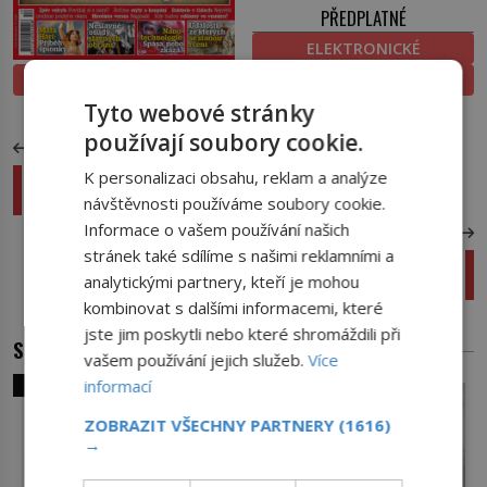
PŘEDPLATNÉ
ELEKTRONICKÉ
PROLISTOVAT
TIŠTĚNÉ
Tyto webové stránky
používají soubory cookie.
PŘEDCHOZÍ ČLÁNEK
K personalizaci obsahu, reklam a analýze
16. ročník programu L’Oréal-UNESCO Pro ženy
ve vědě byl zahájen
návštěvnosti používáme soubory cookie.
Informace o vašem používání našich
DALŠÍ ČLÁNEK
stránek také sdílíme s našimi reklamními a
Byla smrt Ludvíka II Bavorského nehoda, nebo
analytickými partnery, kteří je mohou
vražda?
kombinovat s dalšími informacemi, které
jste jim poskytli nebo které shromáždili při
SOUVISEJÍCÍ ČLÁNKY
vašem používání jejich služeb.
Více
SVĚT ZLOČINU
informací
ZOBRAZIT VŠECHNY PARTNERY
(1616)
→