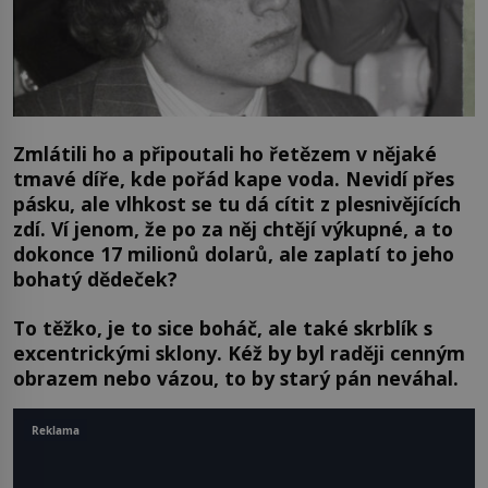
Zmlátili ho a připoutali ho řetězem v nějaké
tmavé díře, kde pořád kape voda. Nevidí přes
pásku, ale vlhkost se tu dá cítit z plesnivějících
zdí. Ví jenom, že po za něj chtějí výkupné, a to
dokonce 17 milionů dolarů, ale zaplatí to jeho
bohatý dědeček?
To těžko, je to sice boháč, ale také skrblík s
excentrickými sklony. Kéž by byl raději cenným
obrazem nebo vázou, to by starý pán neváhal.
Reklama