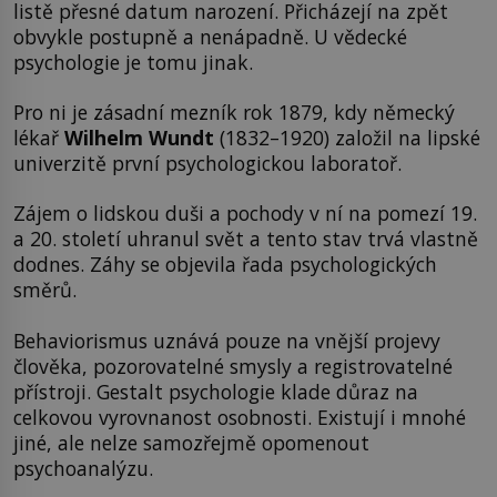
listě přesné datum narození. Přicházejí na zpět
obvykle postupně a nenápadně. U vědecké
psychologie je tomu jinak.
Pro ni je zásadní mezník rok 1879, kdy německý
lékař
Wilhelm Wundt
(1832–1920) založil na lipské
univerzitě první psychologickou laboratoř.
Zájem o lidskou duši a pochody v ní na pomezí 19.
a 20. století uhranul svět a tento stav trvá vlastně
dodnes. Záhy se objevila řada psychologických
směrů.
Behaviorismus uznává pouze na vnější projevy
člověka, pozorovatelné smysly a registrovatelné
přístroji. Gestalt psychologie klade důraz na
celkovou vyrovnanost osobnosti. Existují i mnohé
jiné, ale nelze samozřejmě opomenout
psychoanalýzu.