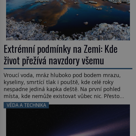
Extrémní podmínky na Zemi: Kde
život přežívá navzdory všemu
Vroucí voda, mráz hluboko pod bodem mrazu,
kyseliny, smrtící tlak i pouště, kde celé roky
nespadne jediná kapka deště. Na první pohled
místa, kde nemůže existovat vůbec nic. Přesto
právě tady vědci objevují organismy, které
VĚDA A TECHNIKA
posouvají hranice života. Každý nový nález mění
naše představy o tom, co všechno dokáže příroda a
napovídá, kde bychom jednou […]