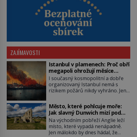
ZAJÍMAVOSTI
Istanbul v plamenech: Proč obří
megapoli ohrožují měsíce
smaženého lilku?
I současný kosmopolitní a dobře
organizovaný Istanbul nemá s
rizikem požárů nikdy vyhráno. Jen
těžko si tak člověk dokáže
představit, jaká požární rizika
Město, které pohlcuje moře:
skrýval Istanbul časů minulých. Jak
Jak slavný Dunwich mizí pod
čelilo město v minulosti potenciální
hladinou
Na východním pobřeží Anglie leží
ohnivé katastrofě a proč jsou zde
místo, které vypadá nenápadně.
stále tolik obávány měsíce
Jen málokdo by dnes hádal, že
smaženého lilku? První hasičský