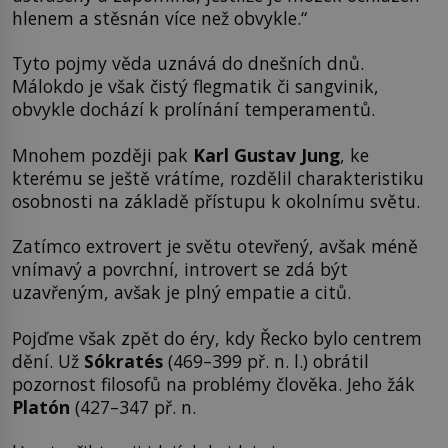
hlenem a stěsnán více než obvykle.“
Tyto pojmy věda uznává do dnešních dnů.
Málokdo je však čistý flegmatik či sangvinik,
obvykle dochází k prolínání temperamentů.
Mnohem později pak
Karl Gustav Jung
, ke
kterému se ještě vrátíme, rozdělil charakteristiku
osobnosti na základě přístupu k okolnímu světu.
Zatímco extrovert je světu otevřený, avšak méně
vnímavý a povrchní, introvert se zdá být
uzavřeným, avšak je plný empatie a citů.
Pojďme však zpět do éry, kdy Řecko bylo centrem
dění. Už
Sókratés
(469–399 př. n. l.) obrátil
pozornost filosofů na problémy člověka. Jeho žák
Platón
(427–347 př. n.