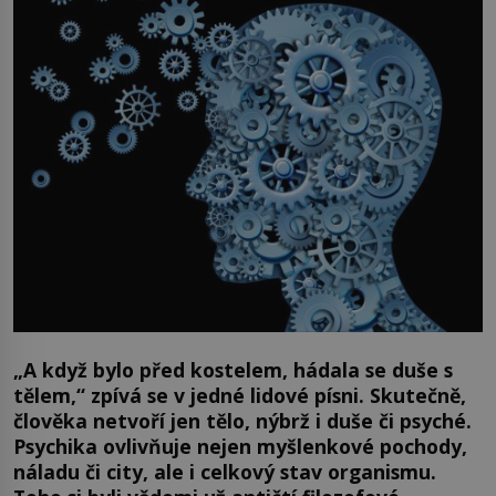
„A když bylo před kostelem, hádala se duše s
tělem,“ zpívá se v jedné lidové písni. Skutečně,
člověka netvoří jen tělo, nýbrž i duše či psyché.
Psychika ovlivňuje nejen myšlenkové pochody,
náladu či city, ale i celkový stav organismu.