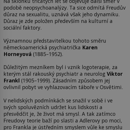
Na sklonku třicátých let se objevuje další směr v
podobě neopsychoanalýzy. Ta sice odmítá Freudův
důraz na sexualitu, uznává však jeho dynamiku.
Důraz je zde položen především na kulturní a
sociální faktory.
Významnou představitelkou tohoto směru
německoamerická psychiatrička
Karen
Horneyová
(1885–1952).
Důležitým mezníkem byl i vznik logoterapie, za
kterým stál rakouský psychiatr a neurolog
Viktor
Frankl
(1905–1999). Zásadním způsobem jej
ovlivnil pobyt ve vyhlazovacím táboře v Osvětimi.
V nelidských podmínkách se snažil v sobě i ve
svých spoluvězních udržet kus lidskosti a
přesvědčit je, že život má smysl. A tak zatímco
Freudovy teorie baží po slasti a Adlerovy po moci,
pro Frankla je ústředním smyslem vůle ke smyslu