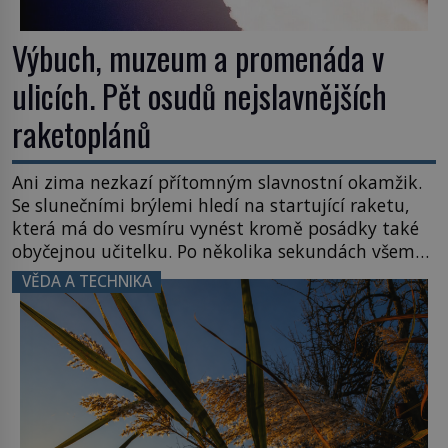
Výbuch, muzeum a promenáda v
ulicích. Pět osudů nejslavnějších
raketoplánů
Ani zima nezkazí přítomným slavnostní okamžik.
Se slunečními brýlemi hledí na startující raketu,
která má do vesmíru vynést kromě posádky také
obyčejnou učitelku. Po několika sekundách všem
ztuhnou úsměvy, stroj totiž exploduje. Jejich
VĚDA A TECHNIKA
konstrukce není z levného kraje, daňové
poplatníky stojí miliardy dolarů. Na druhou stranu
zvládnou jen představitelné věci. Na malé kousky
Název: Columbia První […]