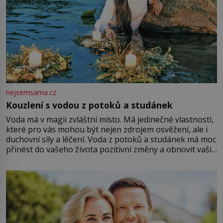
nejsemsama.cz
Kouzlení s vodou z potoků a studánek
Voda má v magii zvláštní místo. Má jedinečné vlastnosti,
které pro vás mohou být nejen zdrojem osvěžení, ale i
duchovní síly a léčení. Voda z potoků a studánek má moc
přinést do vašeho života pozitivní změny a obnovit vaši
energii. Využitím těchto přírodních zdrojů v magii
můžete obohatit své rituály a přinést do svého života
větší harmonii a klid. Je důležité