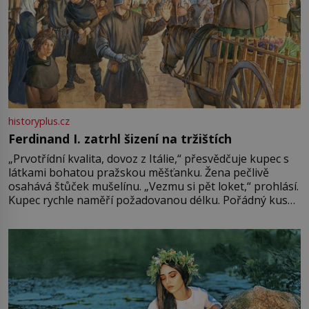
historyplus.cz
Ferdinand I. zatrhl šizení na tržištích
„Prvotřídní kvalita, dovoz z Itálie,“ přesvědčuje kupec s
látkami bohatou pražskou měšťanku. Žena pečlivě
osahává štůček mušelínu. „Vezmu si pět loket,“ prohlásí.
Kupec rychle naměří požadovanou délku. Pořádný kus
mu přitom zůstane za prsty… „Na šaty ho bude málo,
milostpaní. Stačí jenom na sukni,“ zhodnotí švadlena
množství růžového mušelínu. „Ošidili vás, podívejte.“
Vezme do ruky dřevěnou