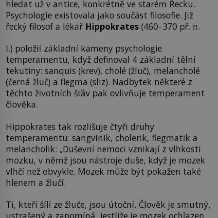
hledat už v antice, konkrétně ve starém Řecku.
Psychologie existovala jako součást filosofie. Již
řecký filosof a lékař
Hippokrates
(460–370 př. n.
l.) položil základní kameny psychologie
temperamentu, když definoval 4 základní tělní
tekutiny: sanquis (krev), cholé (žluč), melancholé
(černá žluč) a flegma (sliz). Nadbytek některé z
těchto životních šťáv pak ovlivňuje temperament
člověka.
Hippokrates tak rozlišuje čtyři druhy
temperamentu: sangvinik, cholerik, flegmatik a
melancholik: „Duševní nemoci vznikají z vlhkosti
mozku, v němž jsou nástroje duše, když je mozek
vlhčí než obvykle. Mozek může být pokažen také
hlenem a žlučí.
Ti, kteří šílí ze žluče, jsou útoční. Člověk je smutný,
ustrašený a zapomíná, jestliže je mozek ochlazen