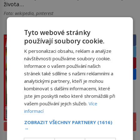
života…
Foto: wikipedia, pinterest
PRÁVĚ V PRODEJI
SDÍLEJTE ČLÁNEK
Tyto webové stránky
používají soubory cookie.
Facebook
K personalizaci obsahu, reklam a analýze
Twitter
návštěvnosti používáme soubory cookie.
Pinterest
Informace o vašem používání našich
stránek také sdílíme s našimi reklamními a
Email
analytickými partnery, kteří je mohou
kombinovat s dalšími informacemi, které
jste jim poskytli nebo které shromáždili při
vašem používání jejich služeb.
Více
PŘEDPLATNÉ
informací
ELEKTRONICKÉ
ZOBRAZIT VŠECHNY PARTNERY
(1616)
PROLISTOVAT
TIŠTĚNÉ
→