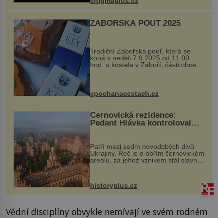
enigmaplus.cz
...
ZÁBOŘSKÁ POUŤ 2025
Tradiční Zábořská pouť, která se
koná v neděli 7.9.2025 od 11:00
hod. u kostela v Záboří, části obce
Kly u Mělníka. V programu naleznete
komentovanou prohlídku kostela,
dobovou hudbu, řemesla, atrakce...
epochanacestach.cz
Černovická rezidence:
Pedant Hlávka kontroloval
každou cihlu
Patří mezi sedm novodobých divů
Ukrajiny. Řeč je o obřím černovickém
areálu, za jehož vznikem stál slavný
český architekt Josef Hlávka. Ten si
na něm dal mimořádně záležet. Jeho
stavební plány by při ...
historyplus.cz
Vědní disciplíny obvykle nemívají ve svém rodném