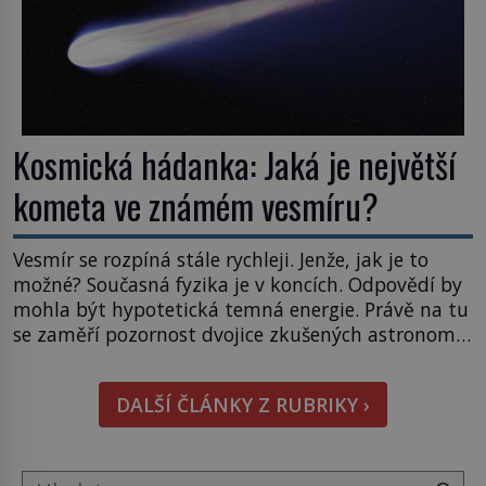
Kosmická hádanka: Jaká je největší
kometa ve známém vesmíru?
Vesmír se rozpíná stále rychleji. Jenže, jak je to
možné? Současná fyzika je v koncích. Odpovědí by
mohla být hypotetická temná energie. Právě na tu
se zaměří pozornost dvojice zkušených astronomů.
Namísto ní ale objeví něco mnohem
hmatatelnějšího. Naprosto rekordní kometu!
DALŠÍ ČLÁNKY Z RUBRIKY ›
Astronomové Pedro Bernardinelli a Gary Bernstein
mravenčí prací zkoumají archivní snímky v rámci
Průzkumu temné energie […]