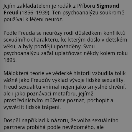
Jejím zakladatelem je rodák z Příboru
Sigmund
Freud
(1856–1939). Ten psychoanalýzu soukromě
používal k léčení neuróz.
Podle Freuda se neurózy rodí důsledkem konfliktů
sexuálního charakteru, ke kterým došlo v dětském
věku, a byly později upozaděny. Svou
psychoanalýzu začal uplatňovat někdy kolem roku
1895.
Málokterá teorie ve vědecké historii vzbudila tolik
vášně jako Freudův výklad vývoje lidské sexuality.
Freud sexualitu vnímal nejen jako smyslné chvění,
ale i jako poznávací metaforu, jejímž
prostřednictvím můžeme poznat, pochopit a
vysvětlit lidské trápení.
Dospěl například k názoru, že volba sexuálního
partnera probíhá podle nevědomého, ale