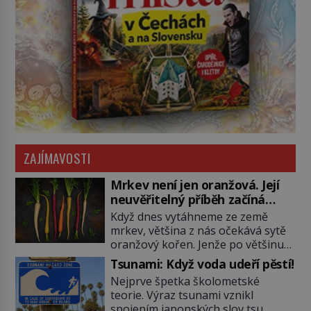
ZAJÍMAVOSTI
Mrkev není jen oranžová. Její
neuvěřitelný příběh začíná
fialovou barvou
Když dnes vytáhneme ze země
mrkev, většina z nás očekává sytě
oranžový kořen. Jenže po většinu
své historie je mrkev všechno
Tsunami: Když voda udeří pěstí!
možné, jen ne oranžová. Je fialová,
Nejprve špetka školometské
žlutá, bílá, někdy dokonce téměř
teorie. Výraz tsunami vznikl
černá. Až díky stovkám let
spojením japonských slov tsu