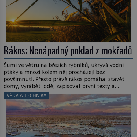
Rákos: Nenápadný poklad z mokřadů
Šumí ve větru na březích rybníků, ukrývá vodní
ptáky a mnozí kolem něj procházejí bez
povšimnutí. Přesto právě rákos pomáhal stavět
domy, vyrábět lodě, zapisovat první texty a
inspiroval řadu pověstí. Tato skromná, ale
VĚDA A TECHNIKA
užitečná rostlina provází člověka už tisíce let.
Většina lidí vnímá rákos jen jako obyčejnou kulisu
letního koupání. Stačí se však podívat […]