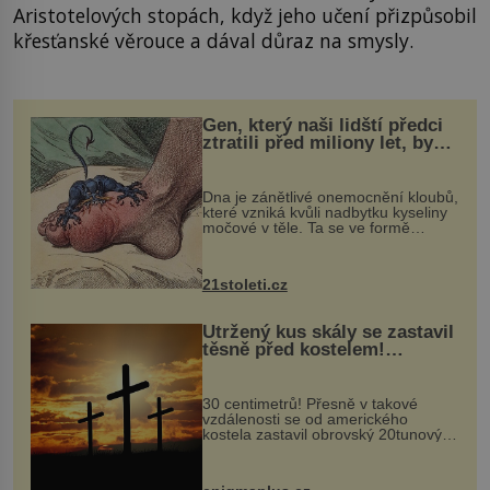
Aristotelových stopách, když jeho učení přizpůsobil
křesťanské věrouce a dával důraz na smysly.
Gen, který naši lidští předci
ztratili před miliony let, by
mohl pomoci s léčbou
„nemoci králů“
Dna je zánětlivé onemocnění kloubů,
které vzniká kvůli nadbytku kyseliny
močové v těle. Ta se ve formě
krystalků ukládá v blízkosti kloubů,
nejčastěji přitom postihuje palce na
nohou, a způsobuje bole...
21stoleti.cz
Utržený kus skály se zastavil
těsně před kostelem!
Ochránila ho boží síla?
30 centimetrů! Přesně v takové
vzdálenosti se od amerického
kostela zastavil obrovský 20tunový
balvan, který se v květnu 2014
nečekaně odtrhl od nedaleké skály
při její demolici. Podle místních stojí