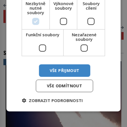
Nezbytně
Výkonové
Soubory
PŘEDCHOZÍ ČLÁNEK
nutné
soubory
cílení
soubory
Konspirace Bilderberg: Kteří Češi nahlédli za
oponu?
DALŠÍ ČLÁNEK
Funkční soubory
Nezařazené
Moravský kras: Přežijí krápníky do 22. století?
soubory
SOUVISEJÍCÍ ČLÁNKY
VĚDA A TECHNIKA
VŠE PŘIJMOUT
VŠE ODMÍTNOUT
ZOBRAZIT PODROBNOSTI