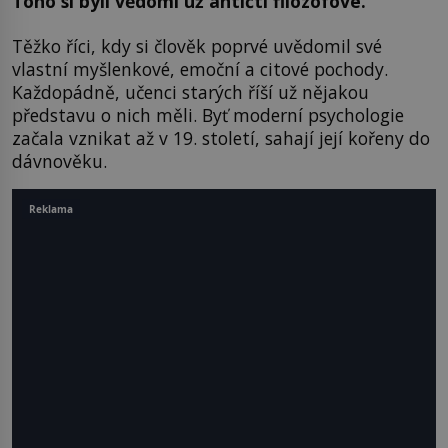
Toho si byli vědomi už antičtí filozofové.
Těžko říci, kdy si člověk poprvé uvědomil své
vlastní myšlenkové, emoční a citové pochody.
Každopádně, učenci starých říší už nějakou
představu o nich měli. Byť moderní psychologie
začala vznikat až v 19. století, sahají její kořeny do
dávnověku.
Reklama