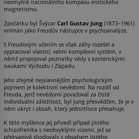
neomylně iracionálního kompasu erotického
magnetismu.
Zpočátku byl Švýcar
Carl Gustav Jung
(1873–1961)
vnímán jako Freudův nástupce v psychoanalýze.
S Freudovým učením se však záhy rozešel a
vypracoval vlastní, velmi komplexní systém, v
němž propojoval poznatky vědy s ezoterickými
naukami Východu i Západu.
Jeho zřejmě nejslavnějším psychologickým
pojmem je kolektivní nevědomí. Na rozdíl od
Freuda, jenž nevědomí považoval za čistě
individuální záležitost, byl Jung přesvědčen, že je v
něm ukryt i obsah, který jednotlivce přesahuje.
K této myšlence jej přivedl případ jistého
schizofrenika s neobvyklými vizemi, jež se
překvapivě shodovaly s obsahem jistého