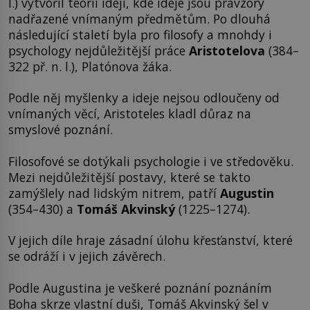
l.) vytvořil teorii idejí, kde ideje jsou pravzory
nadřazené vnímaným předmětům. Po dlouhá
následující staletí byla pro filosofy a mnohdy i
psychology nejdůležitější práce
Aristotelova
(384–
322 př. n. l.), Platónova žáka.
Podle něj myšlenky a ideje nejsou odloučeny od
vnímaných věcí, Aristoteles kladl důraz na
smyslové poznání.
Filosofové se dotýkali psychologie i ve středověku.
Mezi nejdůležitější postavy, které se takto
zamýšlely nad lidským nitrem, patří
Augustin
(354–430) a
Tomáš Akvinský
(1225–1274).
V jejich díle hraje zásadní úlohu křesťanství, které
se odráží i v jejich závěrech.
Podle Augustina je veškeré poznání poznáním
Boha skrze vlastní duši, Tomáš Akvinský šel v