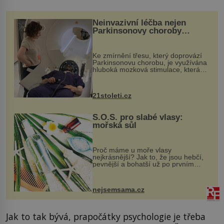
Neinvazivní léčba nejen
Parkinsonovy choroby
pomocí ultrazvukové
„helmy“
Ke zmírnění třesu, který doprovází
Parkinsonovu chorobu, je využívána
hluboká mozková stimulace, která
však vyžaduje vysoce invazivní
zákrok. Ultrazvuk zase není vhodný
k dostatečně přesnému zacílení ...
21stoleti.cz
S.O.S. pro slabé vlasy:
mořská sůl
Proč máme u moře vlasy
nejkrásnější? Jak to, že jsou hebčí,
pevnější a bohatší už po prvním
vykoupání? Protože sůl obsažená v
mořské vodě má blahodárný vliv.
Nejen na tělo a pokožku, ale i na
nejsemsama.cz
vlasy. ...
Jak to tak bývá, prapočátky psychologie je třeba