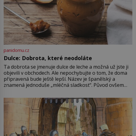
panidomu.cz
Dulce: Dobrota, které neodoláte
Ta dobrota se jmenuje dulce de leche a možná už jste ji
objevili v obchodech. Ale nepochybujte o tom, že doma
připravená bude ještě lepší. Název je španělský a
znamená jednoduše „mléčná sladkost“. Původ ovšem
není úplně jednoznačný, o autorství této receptury se
pře hned několik latinskoamerických zemí a k tomu
Francie, kde se traduje,