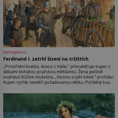
historyplus.cz
Ferdinand I. zatrhl šizení na tržištích
„Prvotřídní kvalita, dovoz z Itálie,“ přesvědčuje kupec s
látkami bohatou pražskou měšťanku. Žena pečlivě
osahává štůček mušelínu. „Vezmu si pět loket,“ prohlásí.
Kupec rychle naměří požadovanou délku. Pořádný kus
mu přitom zůstane za prsty… „Na šaty ho bude málo,
milostpaní. Stačí jenom na sukni,“ zhodnotí švadlena
množství růžového mušelínu. „Ošidili vás, podívejte.“
Vezme do ruky dřevěnou