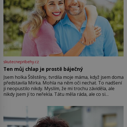
skutecnepribehy.cz
Ten můj chlap je prostě báječný
Jsem holka Štěstěny, tvrdila moje máma, když jsem doma
představila Mirka. Mohla na něm oči nechat. To nadšení
ji neopustilo nikdy. Myslím, že mi trochu záviděla, ale
nikdy jsem jí to neřekla. Tátu měla ráda, ale co si
pamatuji, tak jsme s Mirkem byli zamilovaní mnohem víc.
Jsme spolu moc rádi Tehdy byla jiná doba, když