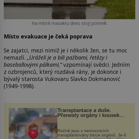
Na místě masakru dnes stojí pomník.
Místo evakuace je čeká poprava
Se zajatci, mezi nimiž je i několik žen, se tu moc
nemazlí.
„Uráželi je a bili pažbami, řetězy i
baseballovými pálkami,“
vzpomínají svědci. Jedním
z ozbrojenců, který rozdává rány, je dokonce i
bývalý starosta Vukovaru Slavko Dokmanović
(1949-1998).
Transplantace a duše.
Přenesly orgány i kousek
osobnosti dárce?
Ročně jsou v nemocnicích
transplantovány tisíce orgánů. Je-li