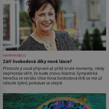
nasehvezdy.cz
Září Svobodová díky nové lásce?
Přestože jí osud připravil až příliš kruté momenty, nikdy
nepřestala věřit, že bude znovu šťastná. Sympatická
herečka ze seriálu Ulice Ilona Svobodová (64) se má už
několik týdnů potkávat se stejně