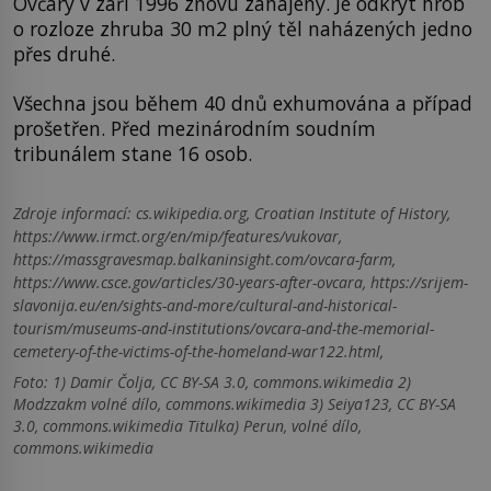
Ovčary v září 1996 znovu zahájeny. Je odkryt hrob
o rozloze zhruba 30 m2 plný těl naházených jedno
přes druhé.
Všechna jsou během 40 dnů exhumována a případ
prošetřen. Před mezinárodním soudním
tribunálem stane 16 osob.
Zdroje informací:
cs.wikipedia.org, Croatian Institute of History,
https://www.irmct.org/en/mip/features/vukovar,
https://massgravesmap.balkaninsight.com/ovcara-farm,
https://www.csce.gov/articles/30-years-after-ovcara, https://srijem-
slavonija.eu/en/sights-and-more/cultural-and-historical-
tourism/museums-and-institutions/ovcara-and-the-memorial-
cemetery-of-the-victims-of-the-homeland-war122.html,
Foto: 1) Damir Čolja, CC BY-SA 3.0, commons.wikimedia 2)
Modzzakm volné dílo, commons.wikimedia 3) Seiya123, CC BY-SA
3.0, commons.wikimedia Titulka) Perun, volné dílo,
commons.wikimedia