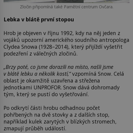
Zločin připomíná také Pamětní centrum Ovčara.
Lebka v blátě první stopou
Hrob je objeven v říjnu 1992, kdy na něj jeden z
vojáků upozorní amerického soudního antropologa
Clydea Snowa (1928–2014), který přijíždí vyšetřit
podezření z válečných zločinů.
„Brzy poté, co jsme dorazili na místo, našli jsme
v blátě lebku a několik kostí,“
vzpomíná Snow. Celá
oblast je okamžitě uzavřena a střežena
jednotkami UNPROFOR. Snow dává dohromady
tým, který se pustí do vyšetřování.
Po odkrytí části hrobu odhadnou počet
pohřbených na dvě stovky a z dalších stop,
například kulek zarytých v blízkých stromech,
zmapují průběh událostí.