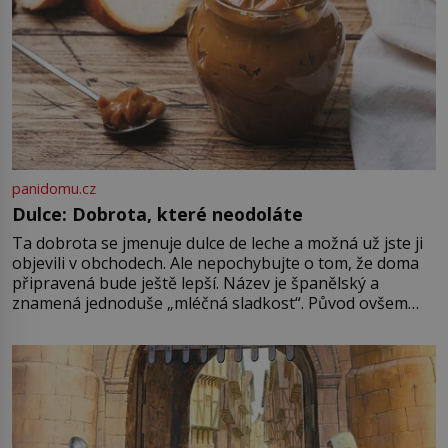
panidomu.cz
Dulce: Dobrota, které neodoláte
Ta dobrota se jmenuje dulce de leche a možná už jste ji
objevili v obchodech. Ale nepochybujte o tom, že doma
připravená bude ještě lepší. Název je španělský a
znamená jednoduše „mléčná sladkost“. Původ ovšem
není úplně jednoznačný, o autorství této receptury se
pře hned několik latinskoamerických zemí a k tomu
Francie, kde se traduje,