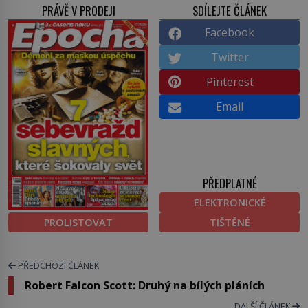
PRÁVĚ V PRODEJI
SDÍLEJTE ČLÁNEK
Facebook
Twitter
Pinterest
Email
PŘEDPLATNÉ
ELEKTRONICKÉ
PROLISTOVAT
TIŠTĚNÉ
PŘEDCHOZÍ ČLÁNEK
Robert Falcon Scott: Druhý na bílých pláních
DALŠÍ ČLÁNEK