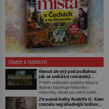
ZÁHADY A TAJEMSTVÍ
Klenot skrytý pod podlahou:
Jak se unikátní románský
poklad dostal do zapadlého
Příběh relikviáře svatého Maura
Bečova?
dodnes fascinuje historiky i
milovníky záhad po celém světě.
Tato románská zlatnická památka
Ztracené knihy Rudolfa II.: Kam
ze 13. století je po českých
zmizela nejzáhadnější knihovna
korunovačních klenotech druhým