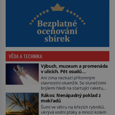
VĚDA A TECHNIKA
Výbuch, muzeum a promenáda
v ulicích. Pět osudů
nejslavnějších raketoplánů
Ani zima nezkazí přítomným
slavnostní okamžik. Se slunečními
brýlemi hledí na startující raketu,
která má do vesmíru vynést kromě
Rákos: Nenápadný poklad z
posádky také obyčejnou učitelku.
mokřadů
Po několika sekundách všem
Šumí ve větru na březích rybníků,
ztuhnou úsměvy, stroj totiž
ukrývá vodní ptáky a mnozí kolem
exploduje. Jejich konstrukce není