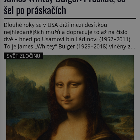
šel po práskačích
Dlouhé roky se v USA drží mezi desítkou
nejhledanějších mužů a dopracuje to až na číslo
dvě – hned po Usámovi bin Ládinovi (1957–2011).
To je James „Whitey“ Bulger (1929–2018) viněný ze
spoluúčasti na 19 vraždách, vydírání a lichvy. A
SVĚT ZLOČINU
samozřejmě, krom toho je ještě drogový dealer,
který neváhá odstranit z cesty všechny práskače,
zatímco […]