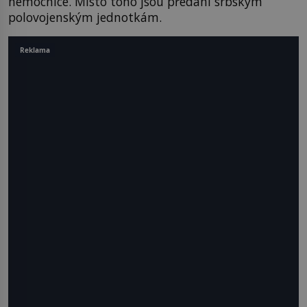
nemocnice. Místo toho jsou předáni srbským
polovojenským jednotkám.
Reklama