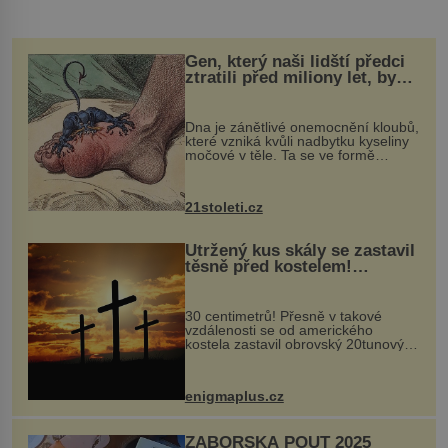
Gen, který naši lidští předci
ztratili před miliony let, by
mohl pomoci s léčbou
„nemoci králů“
Dna je zánětlivé onemocnění kloubů,
které vzniká kvůli nadbytku kyseliny
močové v těle. Ta se ve formě
krystalků ukládá v blízkosti kloubů,
nejčastěji přitom postihuje palce na
nohou, a způsobuje bole...
21stoleti.cz
Utržený kus skály se zastavil
těsně před kostelem!
Ochránila ho boží síla?
30 centimetrů! Přesně v takové
vzdálenosti se od amerického
kostela zastavil obrovský 20tunový
balvan, který se v květnu 2014
nečekaně odtrhl od nedaleké skály
při její demolici. Podle místních stojí
enigmaplus.cz
...
ZÁBOŘSKÁ POUŤ 2025