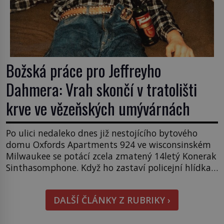
Božská práce pro Jeffreyho
Dahmera: Vrah skončí v tratolišti
krve ve vězeňských umývárnách
Po ulici nedaleko dnes již nestojícího bytového
domu Oxfords Apartments 924 ve wisconsinském
Milwaukee se potácí zcela zmatený 14letý Konerak
Sinthasomphone. Když ho zastaví policejní hlídka,
ochable jí nadiktuje adresu „jeho kamaráda“.
Strážníci ho dopraví zpět do udaného bytu. Oním
DALŠÍ ČLÁNKY Z RUBRIKY ›
„kamarádem“ je ovšem jeden z nejslavnějších
vrahů, Jeffrey Dahmer (1960–1994). Je 27. května