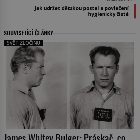
Jak udržet dětskou postel a povlečení
hygienicky čisté
SOUVISEJÍCÍ ČLÁNKY
SVĚT ZLOČINU
James Whitey Bulger: Práskač, co