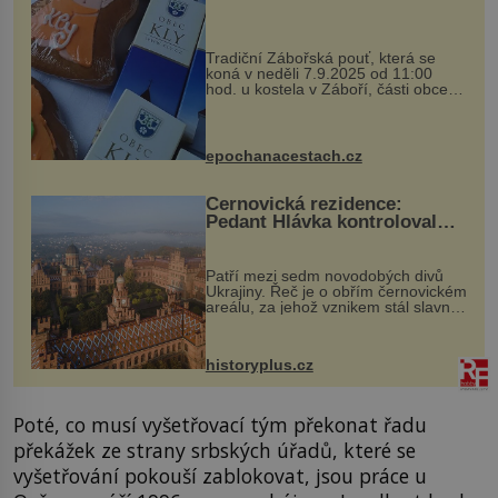
Tradiční Zábořská pouť, která se
koná v neděli 7.9.2025 od 11:00
hod. u kostela v Záboří, části obce
Kly u Mělníka. V programu naleznete
komentovanou prohlídku kostela,
dobovou hudbu, řemesla, atrakce...
epochanacestach.cz
Černovická rezidence:
Pedant Hlávka kontroloval
každou cihlu
Patří mezi sedm novodobých divů
Ukrajiny. Řeč je o obřím černovickém
areálu, za jehož vznikem stál slavný
český architekt Josef Hlávka. Ten si
na něm dal mimořádně záležet. Jeho
stavební plány by při ...
historyplus.cz
Poté, co musí vyšetřovací tým překonat řadu
překážek ze strany srbských úřadů, které se
vyšetřování pokouší zablokovat, jsou práce u