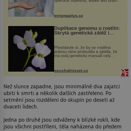
operace úspěšná, lidské tělo přijme
darovaný orgán za své a pacient
může vést plnohodnotný život. Ale co
když při transplantaci nepřijímám...
enigmaplus.cz
Duplikace genomu u rostlin:
Skrytá genetická zátěž i
evoluční výhoda
Představte si, že by se rostlina
jednou ráno probudila a zjistila, že
má svůj genetický manuál celý
dvakrát. Přesně to se občas v
přírodě stane – a podle nového
výzkumu to může být pro druhy
epochalnisvet.cz
vstupenka...
Než slunce zapadne, jsou minimálně dva zajatci
ubiti k smrti a několik dalších zastřeleno. Po
setmění jsou rozděleni do skupin po deseti až
dvaceti lidech.
Jedna po druhé jsou odváženy k blízké rokli, kde
jsou všichni postříleni, těla naházena do předem