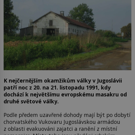
K nejčernějším okamžikům války v Jugoslávii
patří noc z 20. na 21. listopadu 1991, kdy
dochází k největšímu evropskému masakru od
druhé světové války.
Podle předem uzavřené dohody mají být po dobytí
chorvatského Vukovaru Jugoslávskou armádou
z oblasti evakuováni zajatci a ranění z místní