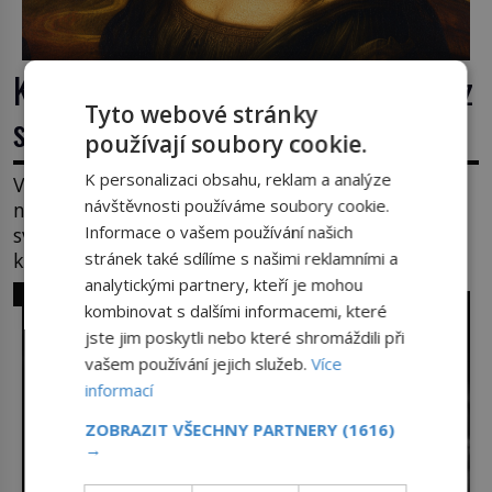
Krádež Mony Lisy: Nejslavnější obraz
Tyto webové stránky
světa zůstane dva roky nezvěstný
používají soubory cookie.
K personalizaci obsahu, reklam a analýze
V pondělí 21. srpna 1911 visí v pařížském Louvru
návštěvnosti používáme soubory cookie.
na zdi prázdné háky. Obraz, který dnes zná celý
Informace o vašem používání našich
svět, je pryč. Zpočátku si nikdo nemyslí, že jde o
krádež. Zaměstnanci jsou přesvědčeni, že Mona
stránek také sdílíme s našimi reklamními a
Lisa je jen v restaurátorské dílně nebo u fotografa.
analytickými partnery, kteří je mohou
SVĚT ZLOČINU
Když se ukáže pravda, propukne jeden z největších
kombinovat s dalšími informacemi, které
honů na zloděje v […]
jste jim poskytli nebo které shromáždili při
vašem používání jejich služeb.
Více
informací
ZOBRAZIT VŠECHNY PARTNERY
(1616)
→