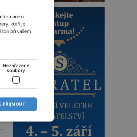
Informace o
ery, kteří je
ždili při vašem
y
Nezařazené
soubory
E PŘIJMOUT
e