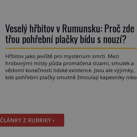
maximálně 1,5 metru. Máme se podobné obří vlny
obávat i v Evropě? Vznik tsunami si […]
Veselý hřbitov v Rumunsku: Proč zde
třou pohřební plačky bídu s nouzí?
Hřbitov jako jeviště pro mystérium smrti. Mezi
hrobovými místy půda promáčená slzami, smutek a
vědomí konečnosti lidské existence. Jsou ale výjimky,
kde pohřební plačky smutně žmoulají kapesníky niko
při smutečním obřadu, ale při pohledu na výši
vyměřené podpory v nezaměstnanosti. Kam vás
pozveme? Unikátní hřbitov, který si vysloužil název
„Veselý“, najdeme v rumunské vesnici Sapanta,
nedaleko hranic […]
 ČLÁNKY Z RUBRIKY ›