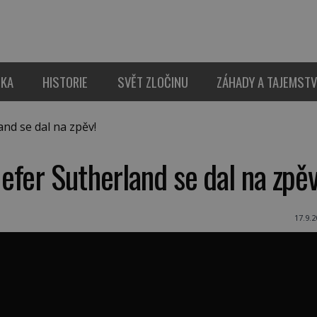
IKA
HISTORIE
SVĚT ZLOČINU
ZÁHADY A TAJEMSTV
nd se dal na zpěv!
fer Sutherland se dal na zpěv
17.9.2