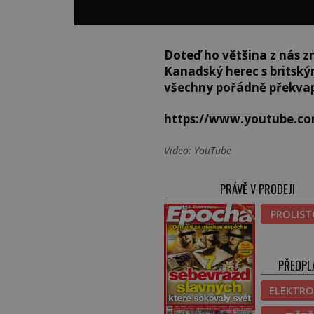
Doteď ho většina z nás zn
Kanadský herec s britský
všechny pořádně překvapil
https://www.youtube.co
Video: YouTube
PRÁVĚ V PRODEJI
PROLIS
PŘEDPL
ELEKTRO