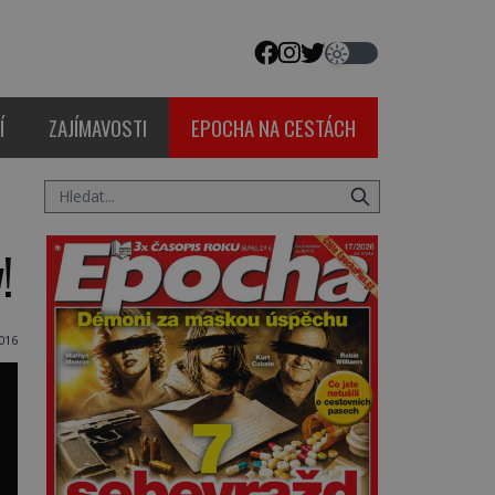
Í
ZAJÍMAVOSTI
EPOCHA NA CESTÁCH
!
016