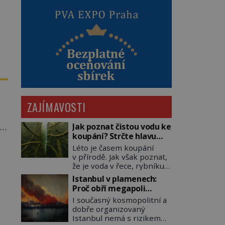
ZAJÍMAVOSTI
Jak poznat čistou vodu ke
li
koupání? Strčte hlavu
pod hladinu!
Léto je časem koupání
v přírodě. Jak však poznat,
že je voda v řece, rybníku,
jezeře čistá? Jistě, máte
Istanbul v plamenech:
možnost využít informace
Proč obří megapoli
hygieniků či podrobit
ohrožují měsíce
I současný kosmopolitní a
křížovému výslechu
smaženého lilku?
dobře organizovaný
provozovatele přírodního
Istanbul nemá s rizikem
koupaliště. Existuje ale