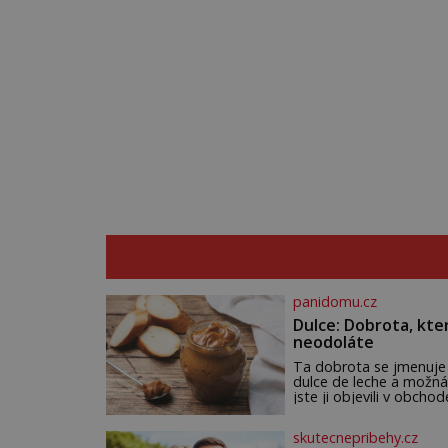
panidomu.cz
Dulce: Dobrota, kte
neodoláte
Ta dobrota se jmenuje
dulce de leche a možná
jste ji objevili v obchod
Ale nepochybujte o to
že doma připravená b
skutecnepribehy.cz
ještě lepší. Název je