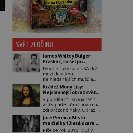
SVĚT ZLOČINU
James Whitey Bulger:
Práskač, co šel po
práskačích
Dlouhé roky se v USA drží
mezi desítkou
nejhledanějších mužů a
dopracuje to až na číslo
Krádež Mony Lisy:
dvě – hned po Usámovi bin
Nejslavnější obraz světa
Ládinovi (1957–2011). To je
zůstane dva roky
V pondělí 21. srpna 1911
James „Whitey“ Bulger
nezvěstný
visí v pařížském Louvru na
(1929–2018) viněný ze
zdi prázdné háky. Obraz,
spoluúčasti na 19
který dnes zná celý svět, je
vraždách, vydírání a lichvy.
José Pereira: Místo
pryč. Zpočátku si nikdo
A samozřejmě, krom toho
manželky 12letá dcera –
nemyslí, že jde o krádež.
je ještě drogový dealer,
a sousedi o všem vědí!
Píše se rok 2010. Muž v
Zaměstnanci jsou
který neváhá odstranit z