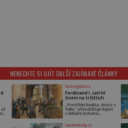
NENECHTE SI UJÍT DALŠÍ ZAJÍMAVÉ ČLÁNKY
historyplus.cz
ré
Ferdinand I. zatrhl
šizení na tržištích
„Prvotřídní kvalita, dovoz z
 už
Itálie,“ přesvědčuje kupec
ech.
s látkami bohatou
m,
pražskou měšťanku. Žena
ude
pečlivě osahává štůček
nasehvezdy.cz
mušelínu. „Vezmu si pět