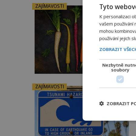
Tyto webové
ZAJÍMAVOSTI
K personalizaci o
vašem používání na
mohou kombinovat 
používání jejich s
ZOBRAZIT VŠE
Nezbytně nutn
soubory
ZAJÍMAVOSTI
ZOBRAZIT P