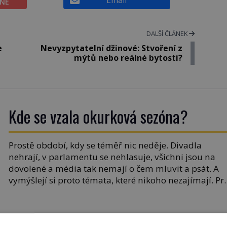
ĚNÉ
DALŠÍ ČLÁNEK
e
Nevyzpytatelní džinové: Stvoření z
mýtů nebo reálné bytosti?
Kde se vzala okurková sezóna?
Prostě období, kdy se téměř nic neděje. Divadla
nehrají, v parlamentu se nehlasuje, všichni jsou na
dovolené a média tak nemají o čem mluvit a psát. A
vymýšlejí si proto témata, které nikoho nezajímají. Pr
je však ona letní doba spojovaná zrovna s okurkami?
Okurkovou sezónu známe už od poloviny 19. století,
ovšem jako Češi […]