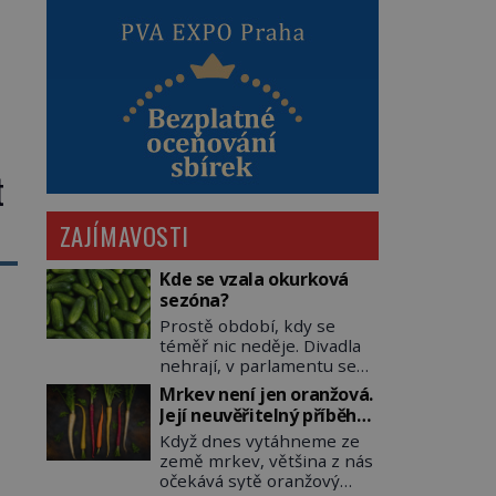
ce
t
ZAJÍMAVOSTI
Kde se vzala okurková
sezóna?
Prostě období, kdy se
téměř nic neděje. Divadla
nehrají, v parlamentu se
nehlasuje, všichni jsou na
Mrkev není jen oranžová.
dovolené a média tak
Její neuvěřitelný příběh
nemají o čem mluvit a psát.
začíná fialovou barvou
Když dnes vytáhneme ze
A vymýšlejí si proto
země mrkev, většina z nás
témata, které nikoho
očekává sytě oranžový
nezajímají. Proč je však ona