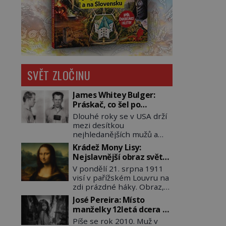
SVĚT ZLOČINU
James Whitey Bulger:
Práskač, co šel po
práskačích
Dlouhé roky se v USA drží
mezi desítkou
nejhledanějších mužů a
dopracuje to až na číslo
Krádež Mony Lisy:
dvě – hned po Usámovi bin
Nejslavnější obraz světa
Ládinovi (1957–2011). To je
zůstane dva roky
V pondělí 21. srpna 1911
James „Whitey“ Bulger
nezvěstný
visí v pařížském Louvru na
(1929–2018) viněný ze
zdi prázdné háky. Obraz,
spoluúčasti na 19
který dnes zná celý svět, je
vraždách, vydírání a lichvy.
José Pereira: Místo
pryč. Zpočátku si nikdo
A samozřejmě, krom toho
manželky 12letá dcera –
nemyslí, že jde o krádež.
je ještě drogový dealer,
a sousedi o všem vědí!
Píše se rok 2010. Muž v
Zaměstnanci jsou
který neváhá odstranit z