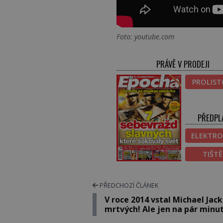
Foto: youtube.com
PRÁVĚ V PRODEJI
PROLIS
PŘEDPL
ELEKTRO
TIŠT
PŘEDCHOZÍ ČLÁNEK
V roce 2014 vstal Michael Jac
mrtvých! Ale jen na pár minu