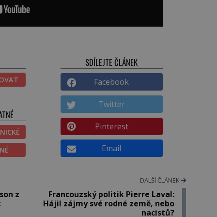
SDÍLEJTE ČLÁNEK
TOVAT
Facebook
Twitter
ATNÉ
Pinterest
NICKÉ
Email
ĚNÉ
DALŠÍ ČLÁNEK
kson z
Francouzský politik Pierre Laval:
t
Hájil zájmy své rodné země, nebo
nacistů?