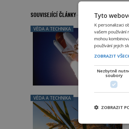
SOUVISEJÍCÍ ČLÁNKY
Tyto webové
K personalizaci o
VĚDA A TECHNIKA
vašem používání na
mohou kombinovat 
používání jejich s
ZOBRAZIT VŠE
Nezbytně nutn
soubory
VĚDA A TECHNIKA
ZOBRAZIT P