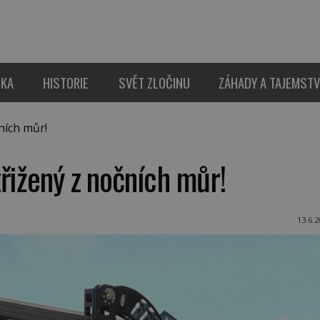
IKA
HISTORIE
SVĚT ZLOČINU
ZÁHADY A TAJEMSTV
ních můr!
řižený z nočních můr!
13.6.2