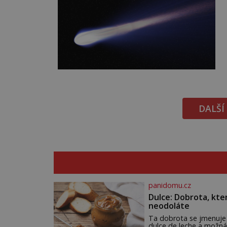
DALŠÍ
panidomu.cz
Dulce: Dobrota, kte
neodoláte
Ta dobrota se jmenuje
dulce de leche a možná