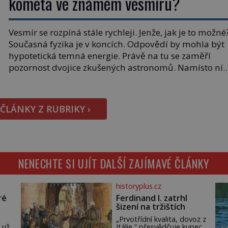
kometa ve známém vesmíru?
Vesmír se rozpíná stále rychleji. Jenže, jak je to možné
Současná fyzika je v koncích. Odpovědí by mohla být
hypotetická temná energie. Právě na tu se zaměří
pozornost dvojice zkušených astronomů. Namísto ní
ale objeví něco mnohem hmatatelnějšího. Naprosto
rekordní kometu! Astronomové Pedro Bernardinelli a
Gary Bernstein mravenčí prací zkoumají archivní
 ČLÁNKY Z RUBRIKY ›
snímky v rámci Průzkumu temné energie […]
NENECHTE SI UJÍT DALŠÍ ZAJÍMAVÉ ČLÁNKY
historyplus.cz
ré
Ferdinand I. zatrhl
šizení na tržištích
„Prvotřídní kvalita, dovoz z
 už
Itálie,“ přesvědčuje kupec