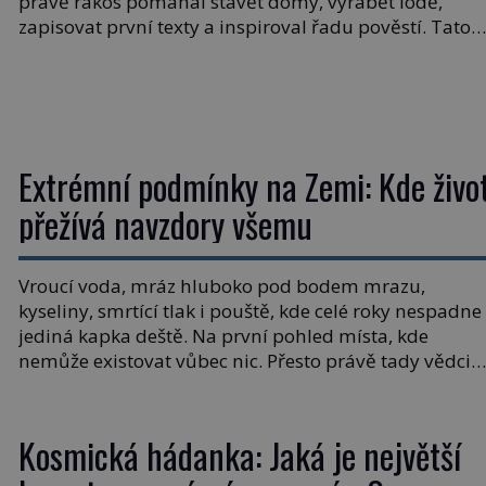
právě rákos pomáhal stavět domy, vyrábět lodě,
zapisovat první texty a inspiroval řadu pověstí. Tato
skromná, ale užitečná rostlina provází člověka už tisí
let. Většina lidí vnímá rákos jen jako obyčejnou kulisu
letního koupání. Stačí se však podívat […]
Extrémní podmínky na Zemi: Kde živo
přežívá navzdory všemu
Vroucí voda, mráz hluboko pod bodem mrazu,
kyseliny, smrtící tlak i pouště, kde celé roky nespadne
jediná kapka deště. Na první pohled místa, kde
nemůže existovat vůbec nic. Přesto právě tady vědci
objevují organismy, které posouvají hranice života.
Každý nový nález mění naše představy o tom, co
všechno dokáže příroda a napovídá, kde bychom
Kosmická hádanka: Jaká je největší
jednou […]