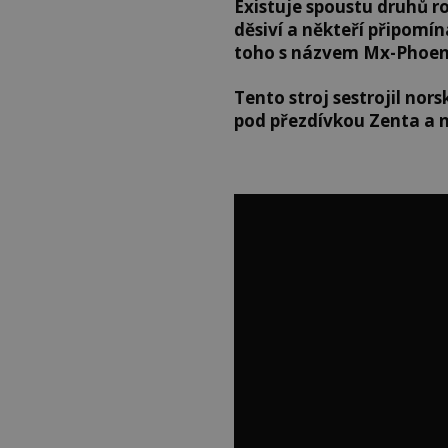
Existuje spoustu druhů ro
děsiví a někteří připomín
toho s názvem Mx-Phoen
Tento stroj sestrojil nor
pod přezdívkou Zenta a 