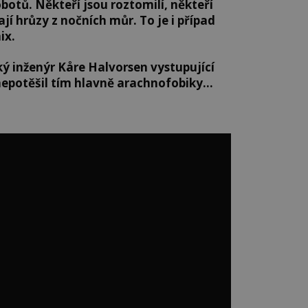
botů. Někteří jsou roztomilí, někteří
ají hrůzy z nočních můr. To je i případ
ix.
ský inženýr Kåre Halvorsen vystupující
nepotěšil tím hlavně arachnofobiky…