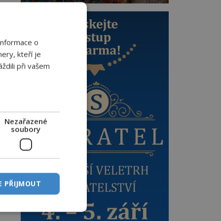
Informace o
ery, kteří je
ždili při vašem
á
Nezařazené
soubory
é
E PŘIJMOUT
 a