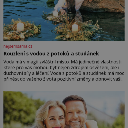
nejsemsama.cz
Kouzlení s vodou z potoků a studánek
Voda má v magii zvláštní místo. Má jedinečné vlastnosti,
které pro vás mohou být nejen zdrojem osvěžení, ale i
duchovní síly a léčení. Voda z potoků a studánek má moc
přinést do vašeho života pozitivní změny a obnovit vaši
energii. Využitím těchto přírodních zdrojů v magii
můžete obohatit své rituály a přinést do svého života
větší harmonii a klid. Je důležité