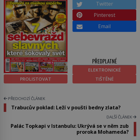
Twitter
Pinterest
Email
PŘEDPLATNÉ
ELEKTRONICKÉ
PROLISTOVAT
TIŠTĚNÉ
PŘEDCHOZÍ ČLÁNEK
Trabucův poklad: Leží v poušti bedny zlata?
DALŠÍ ČLÁNEK
Palác Topkapi v Istanbulu: Ukrývá se v něm zub
proroka Mohameda?