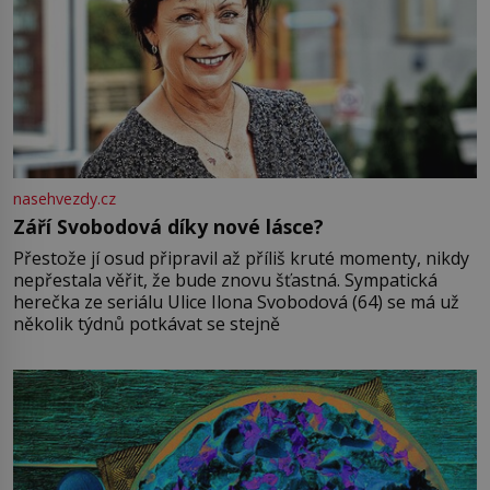
nasehvezdy.cz
Září Svobodová díky nové lásce?
Přestože jí osud připravil až příliš kruté momenty, nikdy
nepřestala věřit, že bude znovu šťastná. Sympatická
herečka ze seriálu Ulice Ilona Svobodová (64) se má už
několik týdnů potkávat se stejně