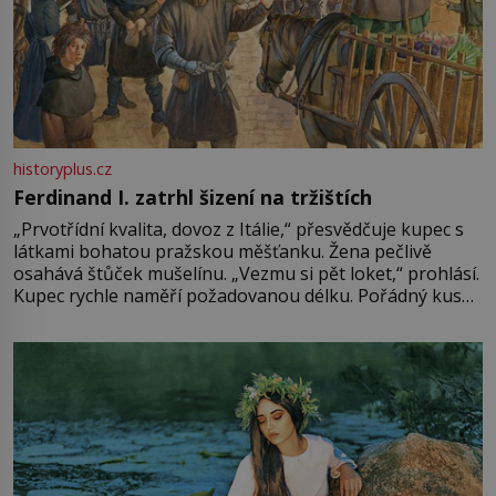
historyplus.cz
Ferdinand I. zatrhl šizení na tržištích
„Prvotřídní kvalita, dovoz z Itálie,“ přesvědčuje kupec s
látkami bohatou pražskou měšťanku. Žena pečlivě
osahává štůček mušelínu. „Vezmu si pět loket,“ prohlásí.
Kupec rychle naměří požadovanou délku. Pořádný kus
mu přitom zůstane za prsty… „Na šaty ho bude málo,
milostpaní. Stačí jenom na sukni,“ zhodnotí švadlena
množství růžového mušelínu. „Ošidili vás, podívejte.“
Vezme do ruky dřevěnou