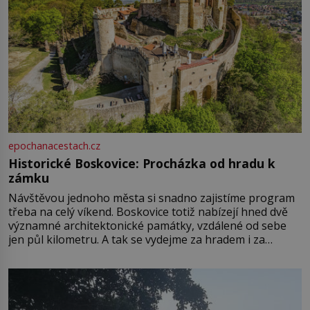
epochanacestach.cz
Historické Boskovice: Procházka od hradu k
zámku
Návštěvou jednoho města si snadno zajistíme program
třeba na celý víkend. Boskovice totiž nabízejí hned dvě
významné architektonické památky, vzdálené od sebe
jen půl kilometru. A tak se vydejme za hradem i za
zámkem do krásné jihomoravské krajiny. Trhová osada
Boskovice na okraji Drahanské vrchoviny vznikla někdy
ve13. století, a už v roce 1313 kronikáři zaznamenali