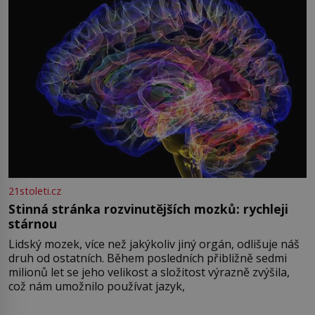
21stoleti.cz
Stinná stránka rozvinutějších mozků: rychleji
stárnou
Lidský mozek, více než jakýkoliv jiný orgán, odlišuje náš
druh od ostatních. Během posledních přibližně sedmi
milionů let se jeho velikost a složitost výrazně zvýšila,
což nám umožnilo používat jazyk,