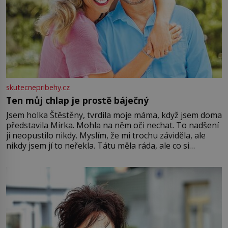
skutecnepribehy.cz
Ten můj chlap je prostě báječný
Jsem holka Štěstěny, tvrdila moje máma, když jsem doma
představila Mirka. Mohla na něm oči nechat. To nadšení
ji neopustilo nikdy. Myslím, že mi trochu záviděla, ale
nikdy jsem jí to neřekla. Tátu měla ráda, ale co si
pamatuji, tak jsme s Mirkem byli zamilovaní mnohem víc.
Jsme spolu moc rádi Tehdy byla jiná doba, když