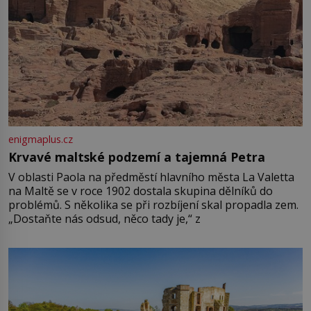
enigmaplus.cz
Krvavé maltské podzemí a tajemná Petra
V oblasti Paola na předměstí hlavního města La Valetta
na Maltě se v roce 1902 dostala skupina dělníků do
problémů. S několika se při rozbíjení skal propadla zem.
„Dostaňte nás odsud, něco tady je,“ z