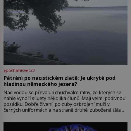
epochalnisvet.cz
Pátrání po nacistickém zlatě: Je ukryté pod
hladinou německého jezera?
Nad vodou se převalují chuchvalce mlhy, ze kterých se
náhle vynoří siluety několika člunů. Mají velmi podivnou
posádku. Dobře živení, po zuby ozbrojení muži v
černých uniformách a na straně druhé: zubožená těla
oblečená v chatrných vězeňských hadrech. Co tato
přízračná scéna znamená? Je jaro roku 1945, druhá
světová válka se chýlí ke konci. Jezero Stolpsee