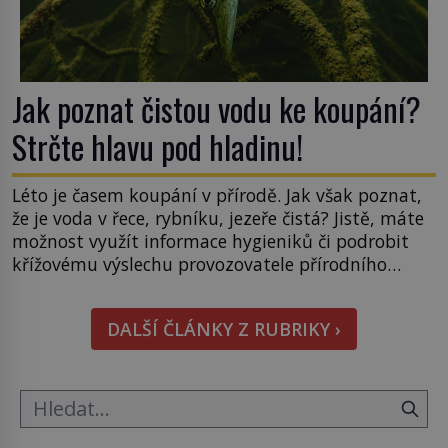
Jak poznat čistou vodu ke koupání?
Strčte hlavu pod hladinu!
Léto je časem koupání v přírodě. Jak však poznat,
že je voda v řece, rybníku, jezeře čistá? Jistě, máte
možnost využít informace hygieniků či podrobit
křížovému výslechu provozovatele přírodního
koupaliště. Existuje ale ještě jiná alternativa. Jaká?
Podívat se pod hladinu a zjistit, kdo si onu
DALŠÍ ČLÁNKY Z RUBRIKY ›
konkrétní vodní lokalitu oblíbil už dávno před
vámi. Říká se jim bioindikátory […]