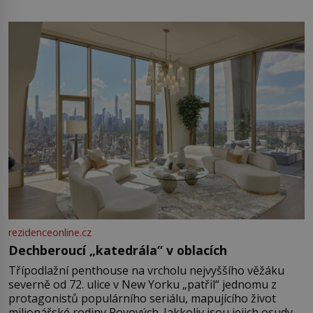
rezidenceonline.cz
Dechberoucí „katedrála“ v oblacích
Třípodlažní penthouse na vrcholu nejvyššího věžáku
severně od 72. ulice v New Yorku „patřil“ jednomu z
protagonistů populárního seriálu, mapujícího život
milionářské rodiny Royových. Jakkoliv jsou jejich osudy