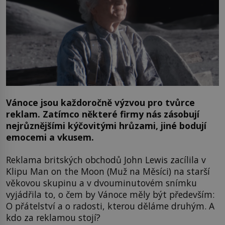
Vánoce jsou každoročně výzvou pro tvůrce
reklam. Zatímco některé firmy nás zásobují
nejrůznějšími kýčovitými hrůzami, jiné bodují
emocemi a vkusem.
Reklama britských obchodů John Lewis zacílila v
Klipu Man on the Moon (Muž na Měsíci) na starší
věkovou skupinu a v dvouminutovém snímku
vyjádřila to, o čem by Vánoce měly být především:
O přátelství a o radosti, kterou děláme druhým. A
kdo za reklamou stojí?