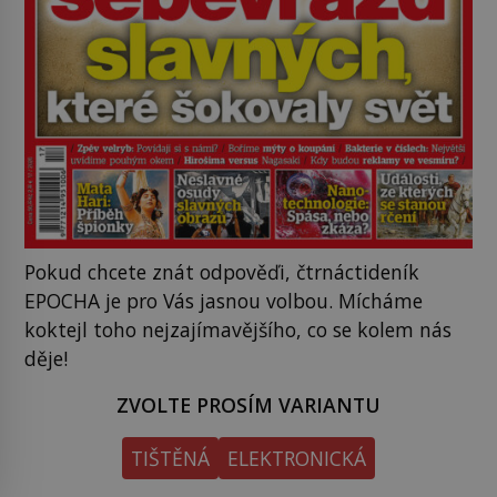
Pokud chcete znát odpověďi, čtrnáctideník
EPOCHA je pro Vás jasnou volbou. Mícháme
koktejl toho nejzajímavějšího, co se kolem nás
děje!
ZVOLTE PROSÍM VARIANTU
TIŠTĚNÁ
ELEKTRONICKÁ