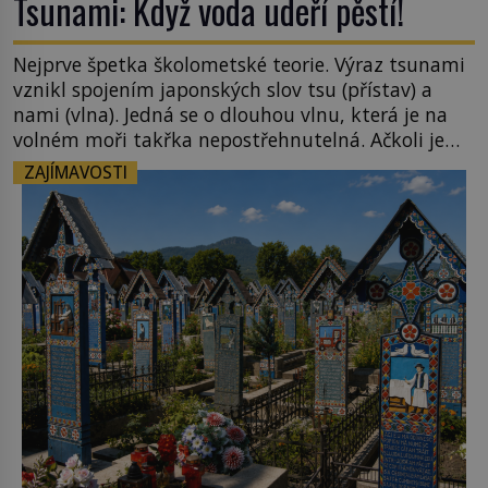
Tsunami: Když voda udeří pěstí!
Nejprve špetka školometské teorie. Výraz tsunami
vznikl spojením japonských slov tsu (přístav) a
nami (vlna). Jedná se o dlouhou vlnu, která je na
volném moři takřka nepostřehnutelná. Ačkoli je
vlnová délka tsunami i 300 kilometrů, výška vlny
ZAJÍMAVOSTI
na volném moři je maximálně 1,5 metru. Máme se
podobné obří vlny obávat i v Evropě? Vznik
tsunami si […]