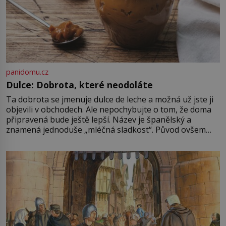
panidomu.cz
Dulce: Dobrota, které neodoláte
Ta dobrota se jmenuje dulce de leche a možná už jste ji
objevili v obchodech. Ale nepochybujte o tom, že doma
připravená bude ještě lepší. Název je španělský a
znamená jednoduše „mléčná sladkost“. Původ ovšem
není úplně jednoznačný, o autorství této receptury se
pře hned několik latinskoamerických zemí a k tomu
Francie, kde se traduje,