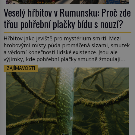
Veselý hřbitov v Rumunsku: Proč zde
třou pohřební plačky bídu s nouzí?
Hřbitov jako jeviště pro mystérium smrti. Mezi
hrobovými místy půda promáčená slzami, smutek
a vědomí konečnosti lidské existence. Jsou ale
výjimky, kde pohřební plačky smutně žmoulají
kapesníky nikoli při smutečním obřadu, ale při
ZAJÍMAVOSTI
pohledu na výši vyměřené podpory
v nezaměstnanosti. Kam vás pozveme? Unikátní
hřbitov, který si vysloužil název „Veselý“, najdeme
v rumunské vesnici Sapanta, nedaleko hranic […]