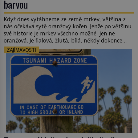
barvou
Když dnes vytáhneme ze země mrkev, většina z
nás očekává sytě oranžový kořen. Jenže po většinu
své historie je mrkev všechno možné, jen ne
oranžová. Je fialová, žlutá, bílá, někdy dokonce
téměř černá. Až díky stovkám let pečlivého
ZAJÍMAVOSTI
šlechtění se z ní stává zelenina, bez které si českou
zahradu ani nedokážeme představit. Její příběh je
[…]