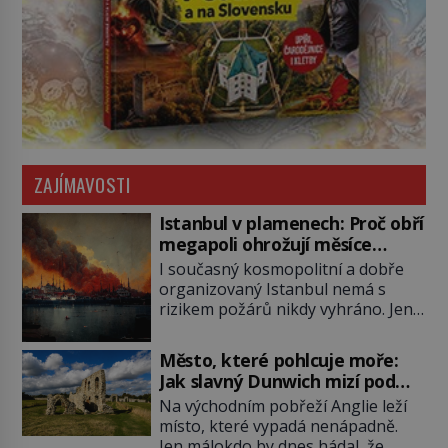
ZAJÍMAVOSTI
Istanbul v plamenech: Proč obří
megapoli ohrožují měsíce
smaženého lilku?
I současný kosmopolitní a dobře
organizovaný Istanbul nemá s
rizikem požárů nikdy vyhráno. Jen
těžko si tak člověk dokáže
představit, jaká požární rizika
Město, které pohlcuje moře:
skrýval Istanbul časů minulých. Jak
Jak slavný Dunwich mizí pod
čelilo město v minulosti potenciální
hladinou
Na východním pobřeží Anglie leží
ohnivé katastrofě a proč jsou zde
místo, které vypadá nenápadně.
stále tolik obávány měsíce
Jen málokdo by dnes hádal, že