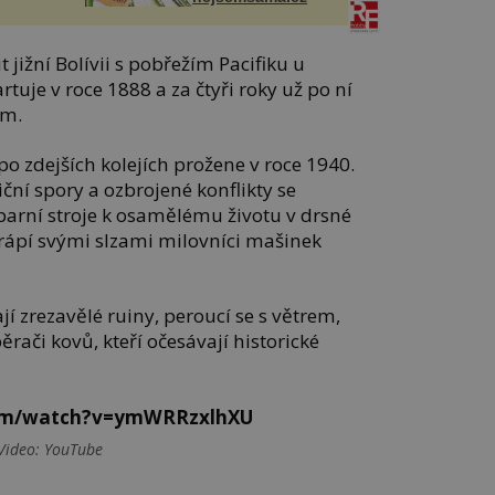
t jižní Bolívii s pobřežím Pacifiku u
tuje v roce 1888 a za čtyři roky už po ní
em.
po zdejších kolejích prožene v roce 1940.
ční spory a ozbrojené konflikty se
arní stroje k osamělému životu v drsné
krápí svými slzami milovníci mašinek
zrezavělé ruiny, peroucí se s větrem,
ěrači kovů, kteří očesávají historické
com/watch?v=ymWRRzxlhXU
 Video: YouTube