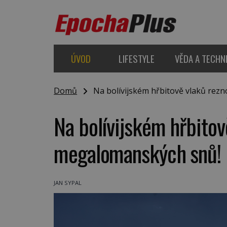
ÚVOD
LIFESTYLE
VĚDA A TECHN
Domů
Na bolívijském hřbitově vlaků rez
Na bolívijském hřbitov
megalomanských snů!
JAN SYPAL