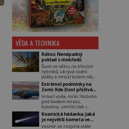
VĚDA A TECHNIKA
Rákos: Nenápadný
poklad z mokřadů
Šumí ve větru na březích
rybníků, ukrývá vodní
ptáky a mnozí kolem něj
procházejí bez povšimnutí.
Extrémní podmínky na
Přesto právě rákos
Zemi: Kde život přežívá
pomáhal stavět domy,
navzdory všemu
Vroucí voda, mráz hluboko
vyrábět lodě, zapisovat
pod bodem mrazu,
první texty a inspiroval
kyseliny, smrtící tlak i
řadu pověstí. Tato
pouště, kde celé roky
skromná, ale užitečná
Kosmická hádanka: Jaká
nespadne jediná kapka
rostlina provází člověka už
je největší kometa ve
deště. Na první pohled
tisíce let. Většina lidí vnímá
známém vesmíru?
Vesmír se rozpíná stále
místa, kde nemůže
rákos jen jako obyčejnou