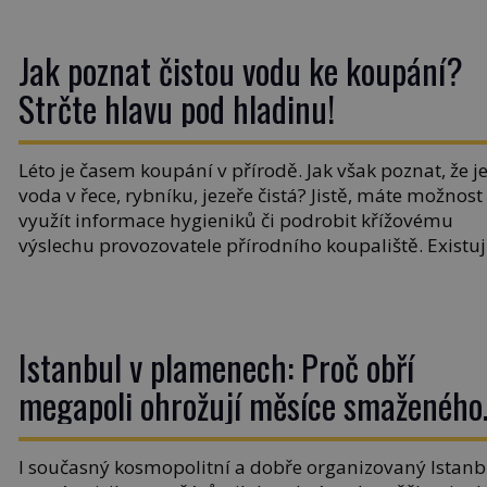
pozveme? Unikátní hřbitov, který si vysloužil název
„Veselý“, najdeme v rumunské vesnici Sapanta,
Jak poznat čistou vodu ke koupání?
nedaleko hranic […]
Strčte hlavu pod hladinu!
Léto je časem koupání v přírodě. Jak však poznat, že j
voda v řece, rybníku, jezeře čistá? Jistě, máte možnost
využít informace hygieniků či podrobit křížovému
výslechu provozovatele přírodního koupaliště. Existu
ale ještě jiná alternativa. Jaká? Podívat se pod hladin
a zjistit, kdo si onu konkrétní vodní lokalitu oblíbil už
dávno před vámi. Říká se jim bioindikátory […]
Istanbul v plamenech: Proč obří
megapoli ohrožují měsíce smaženého
lilku?
I současný kosmopolitní a dobře organizovaný Istanb