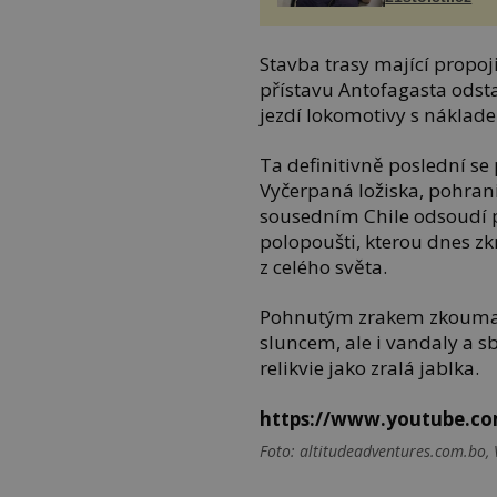
Stavba trasy mající propoji
přístavu Antofagasta odstar
jezdí lokomotivy s náklad
Ta definitivně poslední se 
Vyčerpaná ložiska, pohrani
sousedním Chile odsoudí p
polopoušti, kterou dnes z
z celého světa.
Pohnutým zrakem zkoumají 
sluncem, ale i vandaly a sb
relikvie jako zralá jablka.
https://www.youtube.
Foto: altitudeadventures.com.bo,