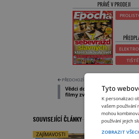
PRÁVĚ V PRODEJI
PROLIS
PŘEDPL
ELEKTRO
TIŠT
PŘEDCHOZÍ ČLÁNEK
Tyto webové
Vědci doplnili Hitlerovy souk
filmy zvukem!
K personalizaci o
vašem používání na
mohou kombinovat 
SOUVISEJÍCÍ ČLÁNKY
používání jejich s
ZOBRAZIT VŠE
ZAJÍMAVOSTI