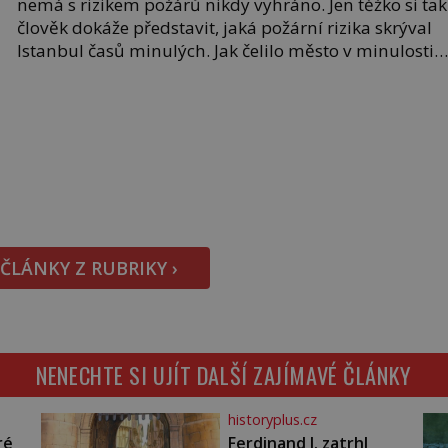
nemá s rizikem požárů nikdy vyhráno. Jen těžko si tak
člověk dokáže představit, jaká požární rizika skrýval
Istanbul časů minulých. Jak čelilo město v minulosti
potenciální ohnivé katastrofě a proč jsou zde stále tol
obávány měsíce smaženého lilku? První hasičský sb
se v Istanbulu objevuje v roce 1714 a […]
 ČLÁNKY Z RUBRIKY ›
NENECHTE SI UJÍT DALŠÍ ZAJÍMAVÉ ČLÁNKY
historyplus.cz
ré
Ferdinand I. zatrhl