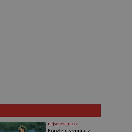
ik
or
nejsemsama.cz
Kouzlení s vodou z