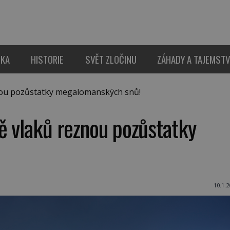
IKA
HISTORIE
SVĚT ZLOČINU
ZÁHADY A TAJEMSTV
nou pozůstatky megalomanských snů!
ě vlaků reznou pozůstatky
10.1.2