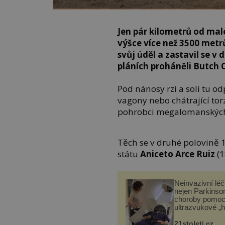
Jen pár kilometrů od ma
výšce více než 3500 metr
svůj úděl a zastavil se v
pláních proháněli
Butch C
Pod nánosy rzi a soli tu od
vagony nebo chátrající tor
pohrobci megalomanských s
Těch se v druhé polovině 19
státu
Aniceto Arce Ruiz
(
Neinvazivní lé
nejen Parkinso
choroby pomoc
ultrazvukové „
21stoleti.cz