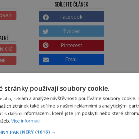
SDÍLEJTE ČLÁNEK
TOVAT
Facebook
Twitter
ATNÉ
Pinterest
NICKÉ
Email
ĚNÉ
DALŠÍ ČLÁNEK
 stránky používají soubory cookie.
romé
VIDEO: Archeologové objevili
zobrazení mýtického aztéckého
bsahu, reklam a analýze návštěvnosti používáme soubory cookie. 
vesmíru!
šich stránek také sdílíme s našimi reklamními a analytickými partn
s dalšími informacemi, které jste jim poskytli nebo které shromá
lužeb.
Více informací
CHNY PARTNERY
(1616) →
Tsunami: Když voda udeří pěstí!