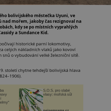
lého bolivijského městečka
Uyuni, ve
ů nad mořem, jakoby čas rezignoval na
 dobách, kdy se po místních vyprahlých
assidy a Sundance Kid.
počívají historické parní lokomotivy,
za celých nákladních vlaků jako kovoví
nů o vybudování velké železniční sítě.
. století chytne tehdejší bolivijská hlava
1824–1906).
čba
S.O.S. pro slabé
novy
vlasy: mořská sůl
í
helmy“
nejsemsama.cz