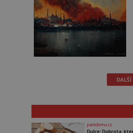
DALŠÍ
panidomu.cz
Dulce: Dobrota, kte