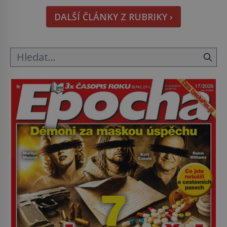
Podívat se pod hladinu a zjistit, kdo si onu
DALŠÍ ČLÁNKY Z RUBRIKY ›
konkrétní vodní lokalitu oblíbil už dávno před
vámi. Říká se jim bioindikátory […]