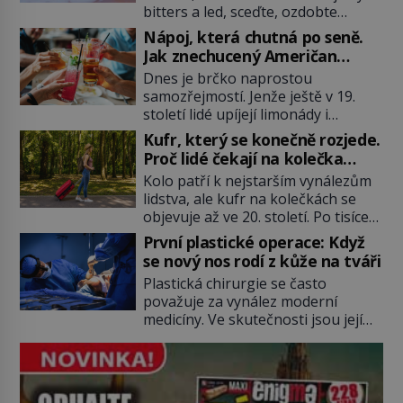
bitters a led, sceďte, ozdobte
koktejlovou třešinkou a tadá…
Nápoj, která chutná po seně.
Manhattan je tu! A pokud to má být
Jak znechucený Američan
skutečně on, dejte si pozor, ať
vymyslel brčko
Dnes je brčko naprostou
místo klasické americké rye
samozřejmostí. Jenže ještě v 19.
whiskey či klidně bourbonu
století lidé upíjejí limonády i
nepoužijete skotskou whisku. Co
koktejly dutými stébly žita nebo
se stane? Inu, koktejl bude stále
Kufr, který se konečně rozjede.
žitné slámy. Fungují sice dobře,
skvělý, ale už to nebude
Proč lidé čekají na kolečka
mají ale jednu nepříjemnou
Manhattan ale […]
téměř pět tisíc let?
Kolo patří k nejstarším vynálezům
vlastnost po chvíli se rozmáčejí a
lidstva, ale kufr na kolečkách se
nápoji dodávají travnatou příchuť.
objevuje až ve 20. století. Po tisíce
Právě tahle drobná nepříjemnost
let lidé vláčejí těžká zavazadla v
přivede amerického výrobce
První plastické operace: Když
rukou, na zádech nebo je nakládají
cigaretových náustků k nápadu,
se nový nos rodí z kůže na tváři
na povozy. Stačí přitom jediný
který změní způsob pití po celém
Plastická chirurgie se často
nápad, připevnit ke kufru kolečka.
[…]
považuje za vynález moderní
Jenže právě ten nikdo dlouho
medicíny. Ve skutečnosti jsou její
nedostane. Až jednou se na letišti
kořeny staré více než dva a půl
ozve věta, která změní […]
tisíce let. V dobách, kdy ještě
neexistují antibiotika ani anestezie,
se odvážní lékaři pokoušejí vracet