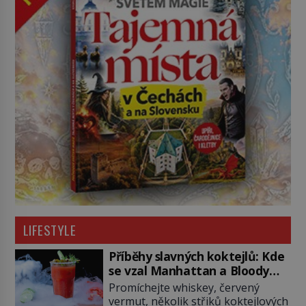
LIFESTYLE
Příběhy slavných koktejlů: Kde
se vzal Manhattan a Bloody
Mary?
Promíchejte whiskey, červený
vermut, několik střiků koktejlových