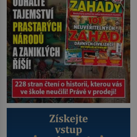
lidem tváře znetvořené válkou,
tresty nebo nehodami. Jejich
metody jsou překvapivě
promyšlené a některé principy
používají chirurgové dodnes. Úplně
první […]