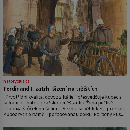
historyplus.cz
Ferdinand I. zatrhl šizení na tržištích
„Prvotřídní kvalita, dovoz z Itálie,“ přesvědčuje kupec s
látkami bohatou pražskou měšťanku. Žena pečlivě
osahává štůček mušelínu. „Vezmu si pět loket,“ prohlásí.
Kupec rychle naměří požadovanou délku. Pořádný kus
mu přitom zůstane za prsty… „Na šaty ho bude málo,
milostpaní. Stačí jenom na sukni,“ zhodnotí švadlena