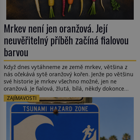
Mrkev není jen oranžová. Její
neuvěřitelný příběh začíná fialovou
barvou
Když dnes vytáhneme ze země mrkev, většina z
nás očekává sytě oranžový kořen. Jenže po většinu
své historie je mrkev všechno možné, jen ne
oranžová. Je fialová, žlutá, bílá, někdy dokonce
téměř černá. Až díky stovkám let pečlivého
ZAJÍMAVOSTI
šlechtění se z ní stává zelenina, bez které si českou
zahradu ani nedokážeme představit. Její příběh je
[…]