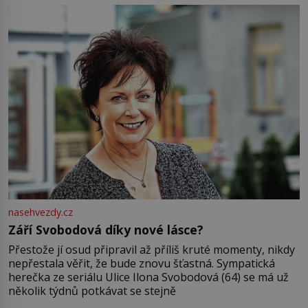
Jsme spolu moc rádi Tehdy byla jiná doba, když
nasehvezdy.cz
Září Svobodová díky nové lásce?
Přestože jí osud připravil až příliš kruté momenty, nikdy
nepřestala věřit, že bude znovu šťastná. Sympatická
herečka ze seriálu Ulice Ilona Svobodová (64) se má už
několik týdnů potkávat se stejně