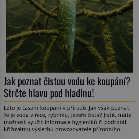
v rumunské vesnici Sapanta, nedaleko hranic […]
Jak poznat čistou vodu ke koupání?
Strčte hlavu pod hladinu!
Léto je časem koupání v přírodě. Jak však poznat,
že je voda v řece, rybníku, jezeře čistá? Jistě, máte
možnost využít informace hygieniků či podrobit
křížovému výslechu provozovatele přírodního
koupaliště. Existuje ale ještě jiná alternativa. Jaká?