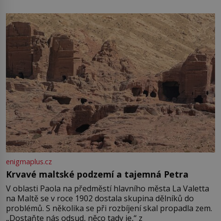
enigmaplus.cz
Krvavé maltské podzemí a tajemná Petra
V oblasti Paola na předměstí hlavního města La Valetta
na Maltě se v roce 1902 dostala skupina dělníků do
problémů. S několika se při rozbíjení skal propadla zem.
„Dostaňte nás odsud, něco tady je,“ z