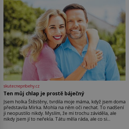
větší harmonii a klid. Je důležité
skutecnepribehy.cz
Ten můj chlap je prostě báječný
Jsem holka Štěstěny, tvrdila moje máma, když jsem doma
představila Mirka. Mohla na něm oči nechat. To nadšení
ji neopustilo nikdy. Myslím, že mi trochu záviděla, ale
nikdy jsem jí to neřekla. Tátu měla ráda, ale co si
pamatuji, tak jsme s Mirkem byli zamilovaní mnohem víc.