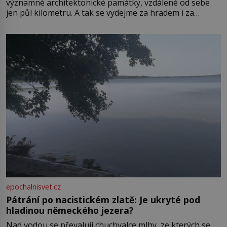
významné architektonické památky, vzdálené od sebe
jen půl kilometru. A tak se vydejme za hradem i za
zámkem do krásné jihomoravské krajiny. Trhová osada
Boskovice na okraji Drahanské vrchoviny vznikla někdy
ve13. století, a už v roce 1313 kronikáři zaznamenali
epochalnisvet.cz
Pátrání po nacistickém zlatě: Je ukryté pod
hladinou německého jezera?
Nad vodou se převalují chuchvalce mlhy, ze kterých se