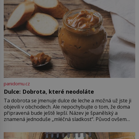
automatu. Vzniká kvůli předmětu,
bez něhož si muži 19. […]
panidomu.cz
Dulce: Dobrota, které neodoláte
Ta dobrota se jmenuje dulce de leche a možná už jste ji
objevili v obchodech. Ale nepochybujte o tom, že doma
připravená bude ještě lepší. Název je španělský a
znamená jednoduše „mléčná sladkost“. Původ ovšem
není úplně jednoznačný, o autorství této receptury se
pře hned několik latinskoamerických zemí a k tomu
Francie, kde se traduje,