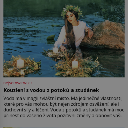
množství růžového mušelínu. „Ošidili vás, podívejte.“
Vezme do ruky dřevěnou
nejsemsama.cz
Kouzlení s vodou z potoků a studánek
Voda má v magii zvláštní místo. Má jedinečné vlastnosti,
které pro vás mohou být nejen zdrojem osvěžení, ale i
duchovní síly a léčení. Voda z potoků a studánek má moc
přinést do vašeho života pozitivní změny a obnovit vaši
energii. Využitím těchto přírodních zdrojů v magii
můžete obohatit své rituály a přinést do svého života