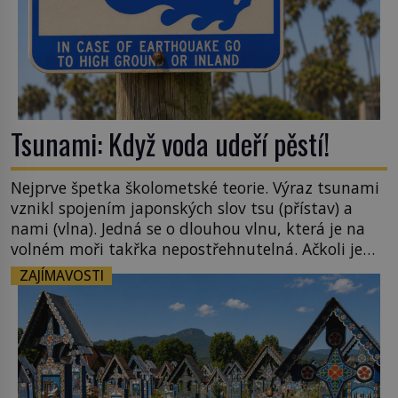
Tsunami: Když voda udeří pěstí!
Nejprve špetka školometské teorie. Výraz tsunami
vznikl spojením japonských slov tsu (přístav) a
nami (vlna). Jedná se o dlouhou vlnu, která je na
volném moři takřka nepostřehnutelná. Ačkoli je
vlnová délka tsunami i 300 kilometrů, výška vlny
ZAJÍMAVOSTI
na volném moři je maximálně 1,5 metru. Máme se
podobné obří vlny obávat i v Evropě? Vznik
tsunami si […]