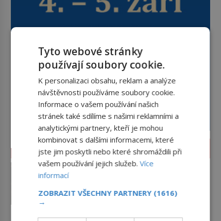
Tyto webové stránky
používají soubory cookie.
K personalizaci obsahu, reklam a analýze
návštěvnosti používáme soubory cookie.
Informace o vašem používání našich
stránek také sdílíme s našimi reklamními a
analytickými partnery, kteří je mohou
kombinovat s dalšími informacemi, které
LIFESTYLE
jste jim poskytli nebo které shromáždili při
vašem používání jejich služeb.
Více
Původ vidličky: Proč ji Evropa
informací
dlouho považuje za nástroj
samotného satana?
Dnes si bez ní neumíme představit
ZOBRAZIT VŠECHNY PARTNERY
(1616)
oběd ani slavnostní hostinu. Když
→
se však vidlička v raném
středověku objevuje na evropských