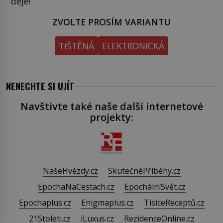
děje!
ZVOLTE PROSÍM VARIANTU
TIŠTĚNÁ
ELEKTRONICKÁ
NENECHTE SI UJÍT
Navštivte také naše další internetové
projekty:
NašeHvězdy.cz
SkutečnéPříběhy.cz
EpochaNaCestach.cz
EpochálníSvět.cz
Epochaplus.cz
Enigmaplus.cz
TisíceReceptů.cz
21Stoleti.cz
iLuxus.cz
RezidenceOnline.cz