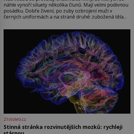
náhle vynoří siluety několika člunů. Mají velmi podivnou
posádku. Dobře živení, po zuby ozbrojení muži v
černých uniformách a na straně druhé: zubožená těla
oblečená v chatrných vězeňských hadrech. Co tato
přízračná scéna znamená? Je jaro roku 1945, druhá
světová válka se chýlí ke konci. Jezero Stolpsee
21stoleti.cz
Stinná stránka rozvinutějších mozků: rychleji
stárnou