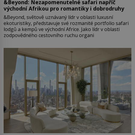
&Beyond: Nezapomenutelné safari napříč
východní Afrikou pro romantiky i dobrodruhy
&Beyond, světově uznávaný lídr v oblasti luxusní
ekoturistiky, představuje své rozmanité portfolio safari
lodgů a kempů ve východní Africe. Jako lídr v oblasti
zodpovědného cestovního ruchu organi