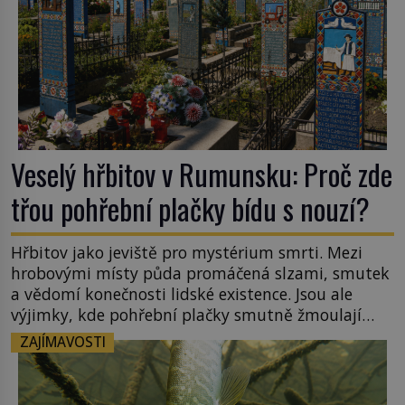
Veselý hřbitov v Rumunsku: Proč zde
třou pohřební plačky bídu s nouzí?
Hřbitov jako jeviště pro mystérium smrti. Mezi
hrobovými místy půda promáčená slzami, smutek
a vědomí konečnosti lidské existence. Jsou ale
výjimky, kde pohřební plačky smutně žmoulají
kapesníky nikoli při smutečním obřadu, ale při
ZAJÍMAVOSTI
pohledu na výši vyměřené podpory
v nezaměstnanosti. Kam vás pozveme? Unikátní
hřbitov, který si vysloužil název „Veselý“, najdeme