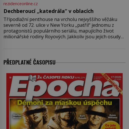
rezidenceonline.cz
Dechberoucí „katedrála“ v oblacích
Třípodlažní penthouse na vrcholu nejvyššího věžáku
severně od 72. ulice v New Yorku „patřil“ jednomu z
protagonistů populárního seriálu, mapujícího život
milionářské rodiny Royových. Jakkoliv jsou jejich osudy
fiktivní, nemovitosti, v nichž „žijí“, jsou velmi reálné.
Ohromující luxusní byt s pěti ložnicemi, čtyřmi
koupelnami a výhledem na Husdon Yards je přitom
jenom jednou z nemovitostí
PŘEDPLATNÉ ČASOPISU