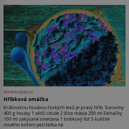
tisicereceptu.cz
Hříbková omáčka
Královskou houbou českých lesů je pravý hřib. Suroviny
400 g houby 1 větší cibule 2 lžíce másla 200 ml šlehačky
100 ml zakysané smetana 1 bobkový list 5 kuliček
nového koření petrželka ne