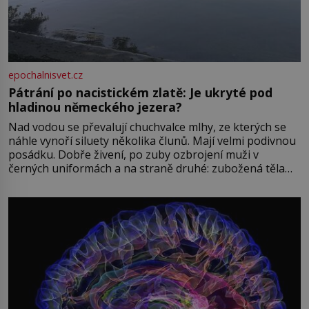
epochalnisvet.cz
Pátrání po nacistickém zlatě: Je ukryté pod
hladinou německého jezera?
Nad vodou se převalují chuchvalce mlhy, ze kterých se
náhle vynoří siluety několika člunů. Mají velmi podivnou
posádku. Dobře živení, po zuby ozbrojení muži v
černých uniformách a na straně druhé: zubožená těla
oblečená v chatrných vězeňských hadrech. Co tato
přízračná scéna znamená? Je jaro roku 1945, druhá
světová válka se chýlí ke konci. Jezero Stolpsee