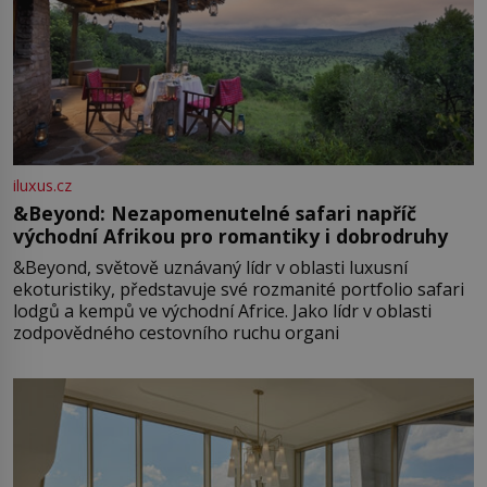
iluxus.cz
&Beyond: Nezapomenutelné safari napříč
východní Afrikou pro romantiky i dobrodruhy
&Beyond, světově uznávaný lídr v oblasti luxusní
ekoturistiky, představuje své rozmanité portfolio safari
lodgů a kempů ve východní Africe. Jako lídr v oblasti
zodpovědného cestovního ruchu organi