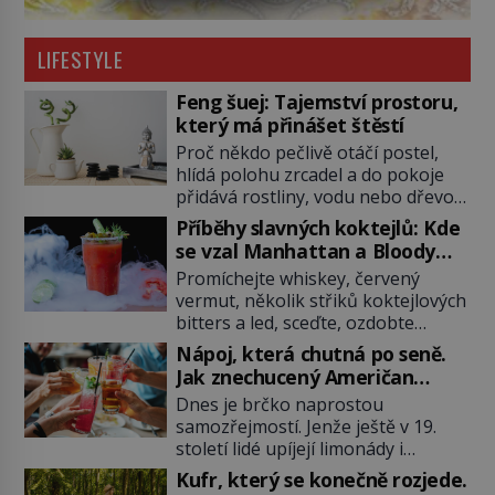
LIFESTYLE
Feng šuej: Tajemství prostoru,
který má přinášet štěstí
Proč někdo pečlivě otáčí postel,
hlídá polohu zrcadel a do pokoje
přidává rostliny, vodu nebo dřevo?
Feng šuej tvrdí, že domov není jen
Příběhy slavných koktejlů: Kde
soubor zdí a nábytku. Je to prostor,
se vzal Manhattan a Bloody
kterým proudí energie čchi a jeho
Mary?
Promíchejte whiskey, červený
uspořádání může ovlivňovat, jak se
vermut, několik střiků koktejlových
v něm člověk cítí. Feng šuej má
bitters a led, sceďte, ozdobte
kořeny ve staré Číně a jeho historie
koktejlovou třešinkou a tadá…
[…]
Nápoj, která chutná po seně.
Manhattan je tu! A pokud to má být
Jak znechucený Američan
skutečně on, dejte si pozor, ať
vymyslel brčko
Dnes je brčko naprostou
místo klasické americké rye
samozřejmostí. Jenže ještě v 19.
whiskey či klidně bourbonu
století lidé upíjejí limonády i
nepoužijete skotskou whisku. Co
koktejly dutými stébly žita nebo
se stane? Inu, koktejl bude stále
Kufr, který se konečně rozjede.
žitné slámy. Fungují sice dobře,