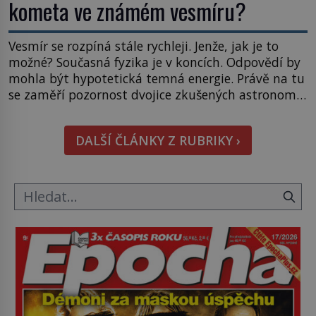
kometa ve známém vesmíru?
Vesmír se rozpíná stále rychleji. Jenže, jak je to
možné? Současná fyzika je v koncích. Odpovědí by
mohla být hypotetická temná energie. Právě na tu
se zaměří pozornost dvojice zkušených astronomů.
Namísto ní ale objeví něco mnohem
hmatatelnějšího. Naprosto rekordní kometu!
DALŠÍ ČLÁNKY Z RUBRIKY ›
Astronomové Pedro Bernardinelli a Gary Bernstein
mravenčí prací zkoumají archivní snímky v rámci
Průzkumu temné energie […]