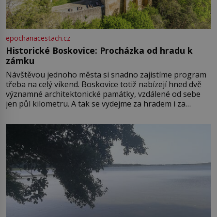
epochanacestach.cz
Historické Boskovice: Procházka od hradu k
zámku
Návštěvou jednoho města si snadno zajistíme program
třeba na celý víkend. Boskovice totiž nabízejí hned dvě
významné architektonické památky, vzdálené od sebe
jen půl kilometru. A tak se vydejme za hradem i za
zámkem do krásné jihomoravské krajiny. Trhová osada
Boskovice na okraji Drahanské vrchoviny vznikla někdy
ve13. století, a už v roce 1313 kronikáři zaznamenali