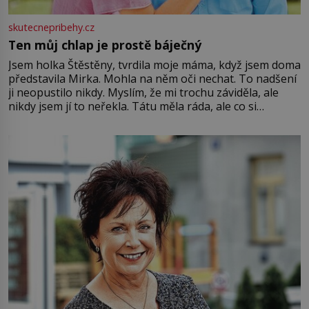
skutecnepribehy.cz
Ten můj chlap je prostě báječný
Jsem holka Štěstěny, tvrdila moje máma, když jsem doma
představila Mirka. Mohla na něm oči nechat. To nadšení
ji neopustilo nikdy. Myslím, že mi trochu záviděla, ale
nikdy jsem jí to neřekla. Tátu měla ráda, ale co si
pamatuji, tak jsme s Mirkem byli zamilovaní mnohem víc.
Jsme spolu moc rádi Tehdy byla jiná doba, když