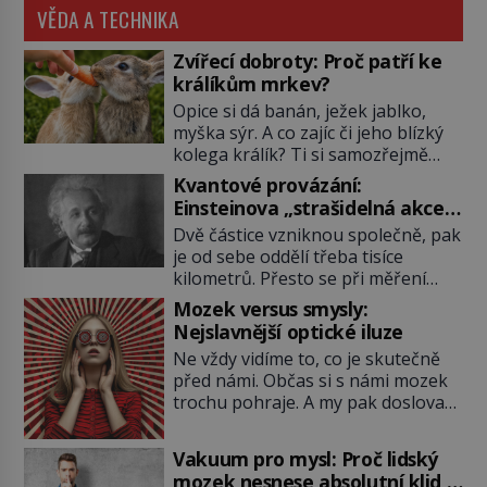
VĚDA A TECHNIKA
Zvířecí dobroty: Proč patří ke
králíkům mrkev?
Opice si dá banán, ježek jablko,
myška sýr. A co zajíc či jeho blízký
kolega králík? Ti si samozřejmě
pochutnají na mrkvi! Proč jsou
Kvantové provázání:
podobné představy o potravě
Einsteinova „strašidelná akce
zvířat často spíš mýty? Pokud máte
na dálku“ dál mate i fascinuje
Dvě částice vzniknou společně, pak
doma králíka, mrkev mu dát
vědce
je od sebe oddělí třeba tisíce
můžete. A nejspíš mu i bude
kilometrů. Přesto se při měření
chutnat, ovšem měl by ji mít jen
chovají, jako by mezi nimi
jako občasný pamlsek. […]
Mozek versus smysly:
existovalo neviditelné pouto. Albert
Nejslavnější optické iluze
Einstein tomu s jistou dávkou
Ne vždy vidíme to, co je skutečně
ironie říká „strašidelná akce na
před námi. Občas si s námi mozek
dálku“ a dlouhá desetiletí věří, že
trochu pohraje. A my pak doslova
musí existovat jednodušší
nevěříme vlastním očím! Jak
vysvětlení. Moderní experimenty
vznikají ty nejpodivnější optické
však ukazují, že kvantový svět
Vakuum pro mysl: Proč lidský
iluze? Soustřeď se na to hlavní!
funguje jinak, než […]
mozek nesnese absolutní klid a