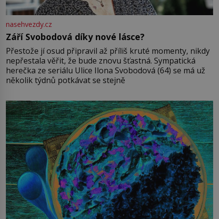
nasehvezdy.cz
Září Svobodová díky nové lásce?
Přestože jí osud připravil až příliš kruté momenty, nikdy
nepřestala věřit, že bude znovu šťastná. Sympatická
herečka ze seriálu Ulice Ilona Svobodová (64) se má už
několik týdnů potkávat se stejně