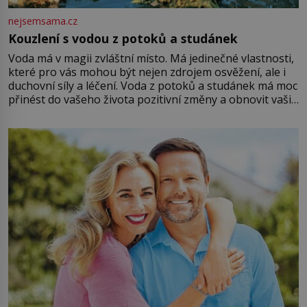
nejsemsama.cz
Kouzlení s vodou z potoků a studánek
Voda má v magii zvláštní místo. Má jedinečné vlastnosti,
které pro vás mohou být nejen zdrojem osvěžení, ale i
duchovní síly a léčení. Voda z potoků a studánek má moc
přinést do vašeho života pozitivní změny a obnovit vaši
energii. Využitím těchto přírodních zdrojů v magii
můžete obohatit své rituály a přinést do svého života
větší harmonii a klid. Je důležité