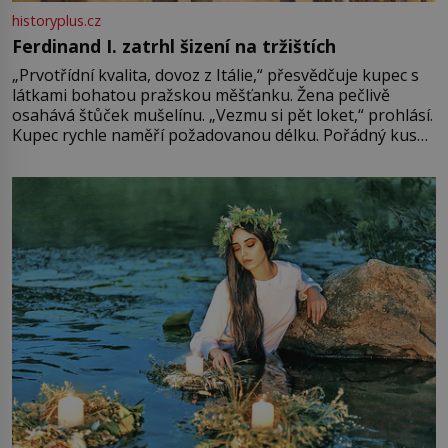
historyplus.cz
Ferdinand I. zatrhl šizení na tržištích
„Prvotřídní kvalita, dovoz z Itálie,“ přesvědčuje kupec s
látkami bohatou pražskou měšťanku. Žena pečlivě
osahává štůček mušelínu. „Vezmu si pět loket,“ prohlásí.
Kupec rychle naměří požadovanou délku. Pořádný kus
mu přitom zůstane za prsty… „Na šaty ho bude málo,
milostpaní. Stačí jenom na sukni,“ zhodnotí švadlena
množství růžového mušelínu. „Ošidili vás, podívejte.“
Vezme do ruky dřevěnou