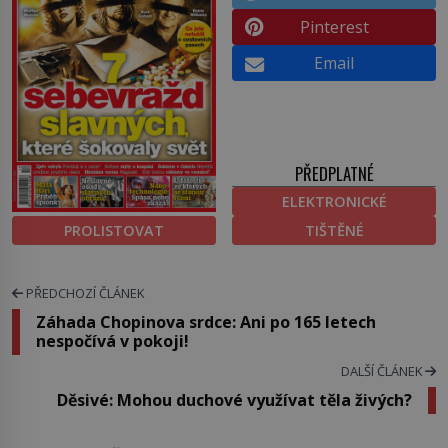
Pinterest
Email
PŘEDPLATNÉ
ELEKTRONICKÉ
PROLISTOVAT
TIŠTĚNÉ
PŘEDCHOZÍ ČLÁNEK
Záhada Chopinova srdce: Ani po 165 letech
nespočívá v pokoji!
DALŠÍ ČLÁNEK
Děsivé: Mohou duchové využívat těla živých?