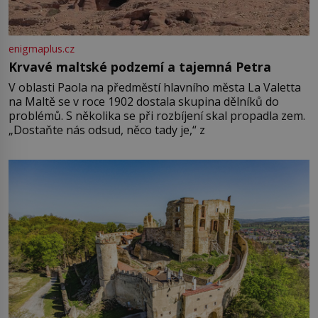
enigmaplus.cz
Krvavé maltské podzemí a tajemná Petra
V oblasti Paola na předměstí hlavního města La Valetta
na Maltě se v roce 1902 dostala skupina dělníků do
problémů. S několika se při rozbíjení skal propadla zem.
„Dostaňte nás odsud, něco tady je,“ z