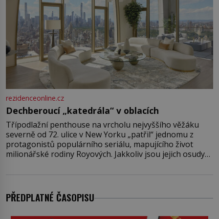
rezidenceonline.cz
Dechberoucí „katedrála“ v oblacích
Třípodlažní penthouse na vrcholu nejvyššího věžáku
severně od 72. ulice v New Yorku „patřil“ jednomu z
protagonistů populárního seriálu, mapujícího život
milionářské rodiny Royových. Jakkoliv jsou jejich osudy
fiktivní, nemovitosti, v nichž „žijí“, jsou velmi reálné.
Ohromující luxusní byt s pěti ložnicemi, čtyřmi
koupelnami a výhledem na Husdon Yards je přitom
jenom jednou z nemovitostí
PŘEDPLATNÉ ČASOPISU