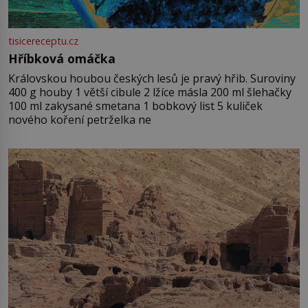
tisicereceptu.cz
Hříbková omáčka
Královskou houbou českých lesů je pravý hřib. Suroviny
400 g houby 1 větší cibule 2 lžíce másla 200 ml šlehačky
100 ml zakysané smetana 1 bobkový list 5 kuliček
nového koření petrželka ne