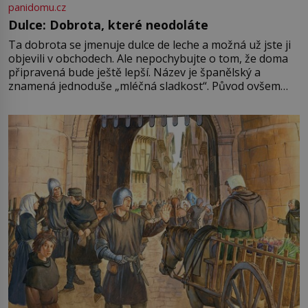
panidomu.cz
Dulce: Dobrota, které neodoláte
Ta dobrota se jmenuje dulce de leche a možná už jste ji
objevili v obchodech. Ale nepochybujte o tom, že doma
připravená bude ještě lepší. Název je španělský a
znamená jednoduše „mléčná sladkost“. Původ ovšem
není úplně jednoznačný, o autorství této receptury se
pře hned několik latinskoamerických zemí a k tomu
Francie, kde se traduje,