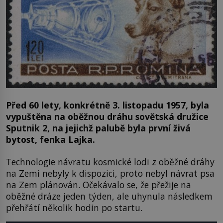
Před 60 lety, konkrétně 3. listopadu 1957, byla
vypuštěna na oběžnou dráhu sovětská družice
Sputnik 2, na jejichž palubě byla první živá
bytost, fenka Lajka.
Technologie návratu kosmické lodi z oběžné dráhy
na Zemi nebyly k dispozici, proto nebyl návrat psa
na Zem plánován. Očekávalo se, že přežije na
oběžné dráze jeden týden, ale uhynula následkem
přehřátí několik hodin po startu.