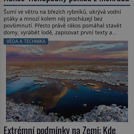
Šumí ve větru na březích rybníků, ukrývá vodní
ptáky a mnozí kolem něj procházejí bez
povšimnutí. Přesto právě rákos pomáhal stavět
domy, vyrábět lodě, zapisovat první texty a
inspiroval řadu pověstí. Tato skromná, ale
VĚDA A TECHNIKA
užitečná rostlina provází člověka už tisíce let.
Většina lidí vnímá rákos jen jako obyčejnou kulisu
letního koupání. Stačí se však podívat […]
Extrémní podmínky na Zemi: Kde