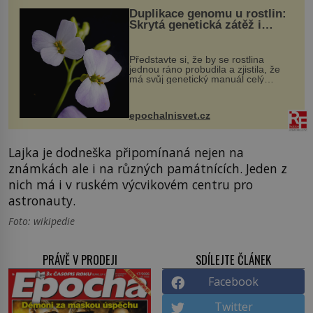
Duplikace genomu u rostlin:
Skrytá genetická zátěž i
evoluční výhoda
Představte si, že by se rostlina
jednou ráno probudila a zjistila, že
má svůj genetický manuál celý
dvakrát. Přesně to se občas v
přírodě stane – a podle nového
výzkumu to může být pro druhy
epochalnisvet.cz
vstupenka...
Lajka je dodneška připomínaná nejen na
známkách ale i na různých památnících. Jeden z
nich má i v ruském výcvikovém centru pro
astronauty.
Foto: wikipedie
PRÁVĚ V PRODEJI
SDÍLEJTE ČLÁNEK
Facebook
Twitter