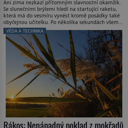
Ani zima nezkazí přítomným slavnostní okamžik.
Se slunečními brýlemi hledí na startující raketu,
která má do vesmíru vynést kromě posádky také
obyčejnou učitelku. Po několika sekundách všem
ztuhnou úsměvy, stroj totiž exploduje. Jejich
VĚDA A TECHNIKA
konstrukce není z levného kraje, daňové
poplatníky stojí miliardy dolarů. Na druhou stranu
zvládnou jen představitelné věci. Na malé kousky
Název: Columbia První […]
Rákos: Nenápadný poklad z mokřadů