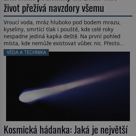
život přežívá navzdory všemu
Vroucí voda, mráz hluboko pod bodem mrazu,
kyseliny, smrtící tlak i pouště, kde celé roky
nespadne jediná kapka deště. Na první pohled
místa, kde nemůže existovat vůbec nic. Přesto
právě tady vědci objevují organismy, které
VĚDA A TECHNIKA
posouvají hranice života. Každý nový nález mění
naše představy o tom, co všechno dokáže příroda a
napovídá, kde bychom jednou […]
Kosmická hádanka: Jaká je největší