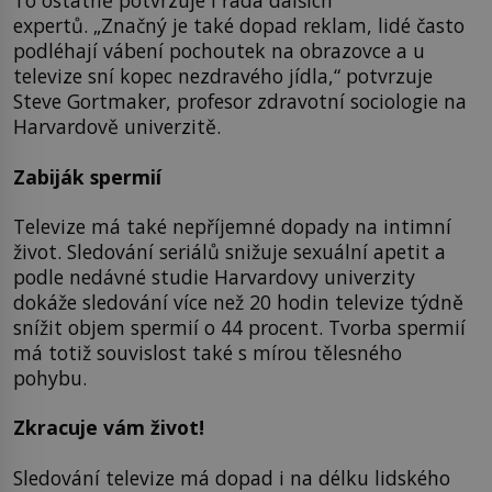
To ostatně potvrzuje i řada dalších
expertů. „Značný je také dopad reklam, lidé často
podléhají vábení pochoutek na obrazovce a u
televize sní kopec nezdravého jídla,“ potvrzuje
Steve Gortmaker, profesor zdravotní sociologie na
Harvardově univerzitě.
Zabiják spermií
Televize má také nepříjemné dopady na intimní
život. Sledování seriálů snižuje sexuální apetit a
podle nedávné studie Harvardovy univerzity
dokáže sledování více než 20 hodin televize týdně
snížit objem spermií o 44 procent. Tvorba spermií
má totiž souvislost také s mírou tělesného
pohybu.
Zkracuje vám život!
Sledování televize má dopad i na délku lidského