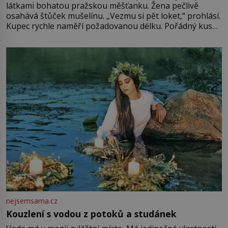
látkami bohatou pražskou měšťanku. Žena pečlivě
osahává štůček mušelínu. „Vezmu si pět loket,“ prohlásí.
Kupec rychle naměří požadovanou délku. Pořádný kus
mu přitom zůstane za prsty… „Na šaty ho bude málo,
milostpaní. Stačí jenom na sukni,“ zhodnotí švadlena
množství růžového mušelínu. „Ošidili vás, podívejte.“
Vezme do ruky dřevěnou
nejsemsama.cz
Kouzlení s vodou z potoků a studánek