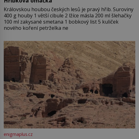
Hříbková omáčka
Královskou houbou českých lesů je pravý hřib. Suroviny
400 g houby 1 větší cibule 2 lžíce másla 200 ml šlehačky
100 ml zakysané smetana 1 bobkový list 5 kuliček
nového koření petrželka ne
enigmaplus.cz