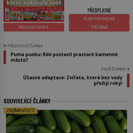
PŘEDPLATNÉ
ELEKTRONICKÉ
PROLISTOVAT
TIŠTĚNÉ
PŘEDCHOZÍ ČLÁNEK
Puma punku: Kdo postavil prastaré kamenné
město?
DALŠÍ ČLÁNEK
Úžasné adaptace: Zvířata, která bez vody
přežijí roky!
SOUVISEJÍCÍ ČLÁNKY
ZAJÍMAVOSTI