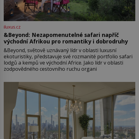
iluxus.cz
&Beyond: Nezapomenutelné safari napříč
východní Afrikou pro romantiky i dobrodruhy
&Beyond, světově uznávaný lídr v oblasti luxusní
ekoturistiky, představuje své rozmanité portfolio safari
lodgů a kempů ve východní Africe. Jako lídr v oblasti
zodpovědného cestovního ruchu organi