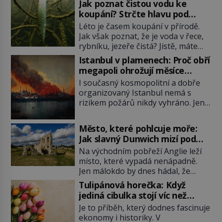
Jak poznat čistou vodu ke
koupání? Strčte hlavu pod
hladinu!
Léto je časem koupání v přírodě.
Jak však poznat, že je voda v řece,
rybníku, jezeře čistá? Jistě, máte
možnost využít informace
Istanbul v plamenech: Proč obří
hygieniků či podrobit křížovému
megapoli ohrožují měsíce
výslechu provozovatele přírodního
smaženého lilku?
I současný kosmopolitní a dobře
koupaliště. Existuje ale ještě jiná
organizovaný Istanbul nemá s
alternativa. Jaká? Podívat se pod
rizikem požárů nikdy vyhráno. Jen
hladinu a zjistit, kdo si onu
těžko si tak člověk dokáže
konkrétní vodní lokalitu oblíbil už
představit, jaká požární rizika
dávno před vámi. Říká se jim
Město, které pohlcuje moře:
skrýval Istanbul časů minulých. Jak
bioindikátory […]
Jak slavný Dunwich mizí pod
čelilo město v minulosti potenciální
hladinou
Na východním pobřeží Anglie leží
ohnivé katastrofě a proč jsou zde
místo, které vypadá nenápadně.
stále tolik obávány měsíce
Jen málokdo by dnes hádal, že
smaženého lilku? První hasičský
právě zde kdysi stojí jeden z
sbor se v Istanbulu objevuje v roce
Tulipánová horečka: Když
nejvýznamnějších anglických
1714 a […]
jediná cibulka stojí víc než
přístavů. Středověký Dunwich
honosný dům
Je to příběh, který dodnes fascinuje
soupeří svým významem s
ekonomy i historiky. V
Londýnem, pyšní se kostely,