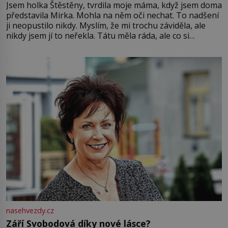
Jsem holka Štěstěny, tvrdila moje máma, když jsem doma
představila Mirka. Mohla na něm oči nechat. To nadšení
ji neopustilo nikdy. Myslím, že mi trochu záviděla, ale
nikdy jsem jí to neřekla. Tátu měla ráda, ale co si
pamatuji, tak jsme s Mirkem byli zamilovaní mnohem víc.
Jsme spolu moc rádi Tehdy byla jiná doba, když
nasehvezdy.cz
Září Svobodová díky nové lásce?