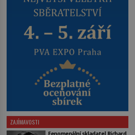
ZAJÍMAVOSTI
Fenomenální skladatel Richard