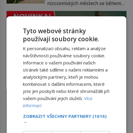
nizozemských městech se během
kláštery i rušnými tržišti. Pak se ale
několika měsíců obyčejná cibulka
příroda obrátí proti němu. Bouře,
tulipánu mění v jednu z nejdražších
mořská eroze a postupující pobřeží
věcí na trhu. Lidé uzavírají obchody
během několika staletí pohltí […]
za částky, které odpovídají ceně
Tyto webové stránky
luxusních domů, věří v nekonečný
používají soubory cookie.
růst a bohatství na dosah ruky. Pak
ale přijde únor roku 1637 a sen o
K personalizaci obsahu, reklam a analýze
[…]
návštěvnosti používáme soubory cookie.
Informace o vašem používání našich
stránek také sdílíme s našimi reklamními a
analytickými partnery, kteří je mohou
kombinovat s dalšími informacemi, které
jste jim poskytli nebo které shromáždili při
vašem používání jejich služeb.
Více
informací
ZOBRAZIT VŠECHNY PARTNERY
(1616)
→