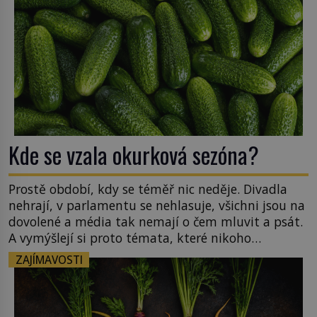
Kde se vzala okurková sezóna?
Prostě období, kdy se téměř nic neděje. Divadla
nehrají, v parlamentu se nehlasuje, všichni jsou na
dovolené a média tak nemají o čem mluvit a psát.
A vymýšlejí si proto témata, které nikoho
nezajímají. Proč je však ona letní doba spojovaná
ZAJÍMAVOSTI
zrovna s okurkami? Okurkovou sezónu známe už
od poloviny 19. století, ovšem jako Češi […]