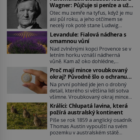
Wagner: Půjčuje si peníze a už
je nevrací!
Otec mu zemře na tyfus, když je mu
asi půl roku, a jeho otčímem se
necelý rok poté stane Ludwig
Geyer (1779–1821). Je o pět let
Levandule: Fialová nádhera s
mladší, než matka Richarda
omamnou vůní
Wagnera (1813–1883) a podle
Nad zvlněnými kopci Provence se v
nedochované korespondence je
letním horku vznáší nádherná
docela dobře možné, že Geyer není
vůně. Kam až oko dohlédne,
jen jeho otčím, ale rovnou otec.
táhnou se řady fialových květů, nad
Velký otazník také visí nad tím, […]
Proč mají mince vroubkovaný
nimiž bzučí tisíce včel. Levandule se
okraj? Původně šlo o ochranu
stala symbolem jižní Francie,
proti podvodníkům
Na první pohled jde jen o drobný
romantických prázdnin i klidu
detail, kterého si většina lidí sotva
venkova. Její příběh je však
všimne. Vroubkovaný okraj mince
mnohem starší než slavné
ale není ozdobou. Vzniká jako
provensálské plantáže. Lidé si této
Králíci: Chlupatá lavina, která
důmyslná ochrana proti
neobyčejné rostlinky cenili už před
požírá australský kontinent
podvodníkům, kteří po staletí
tisíci […]
Píše se rok 1859 a anglický osadník
okrádají státní pokladny i obyčejné
Thomas Austin vypouští na svém
obchodníky. Za nenápadnými
pozemku v australském státě
zoubky se skrývá příběh lidské
Victoria dva tucty králíků divokých.