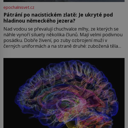
epochalnisvet.cz
Pátrání po nacistickém zlatě: Je ukryté pod
hladinou německého jezera?
Nad vodou se převalují chuchvalce mlhy, ze kterých se
náhle vynoří siluety několika člunů. Mají velmi podivnou
posádku. Dobře živení, po zuby ozbrojení muži v
černých uniformách a na straně druhé: zubožená těla
oblečená v chatrných vězeňských hadrech. Co tato
přízračná scéna znamená? Je jaro roku 1945, druhá
světová válka se chýlí ke konci. Jezero Stolpsee