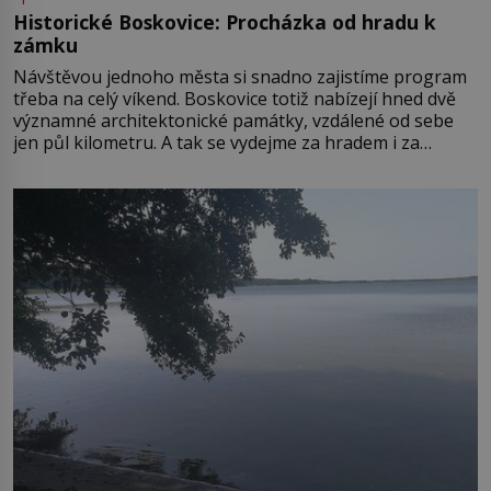
Historické Boskovice: Procházka od hradu k
zámku
Návštěvou jednoho města si snadno zajistíme program
třeba na celý víkend. Boskovice totiž nabízejí hned dvě
významné architektonické památky, vzdálené od sebe
jen půl kilometru. A tak se vydejme za hradem i za
zámkem do krásné jihomoravské krajiny. Trhová osada
Boskovice na okraji Drahanské vrchoviny vznikla někdy
ve13. století, a už v roce 1313 kronikáři zaznamenali