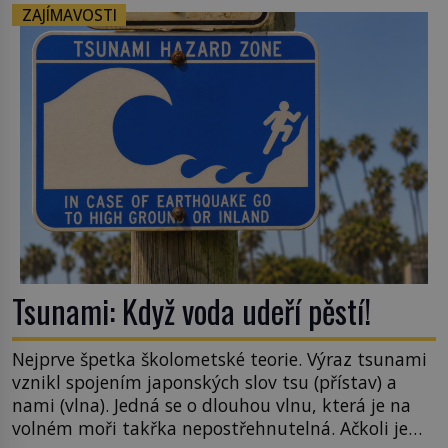
téměř černá. Až díky stovkám let pečlivého
ZAJÍMAVOSTI
šlechtění se z ní stává zelenina, bez které si českou
zahradu ani nedokážeme představit. Její příběh je
[…]
Tsunami: Když voda udeří pěstí!
Nejprve špetka školometské teorie. Výraz tsunami
vznikl spojením japonských slov tsu (přístav) a
nami (vlna). Jedná se o dlouhou vlnu, která je na
volném moři takřka nepostřehnutelná. Ačkoli je