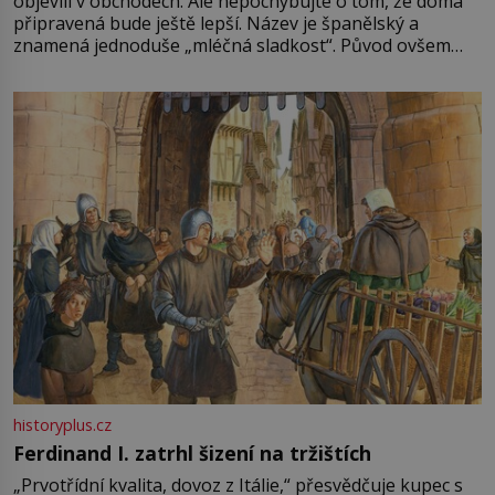
objevili v obchodech. Ale nepochybujte o tom, že doma
připravená bude ještě lepší. Název je španělský a
znamená jednoduše „mléčná sladkost“. Původ ovšem
není úplně jednoznačný, o autorství této receptury se
pře hned několik latinskoamerických zemí a k tomu
Francie, kde se traduje,
historyplus.cz
Ferdinand I. zatrhl šizení na tržištích
„Prvotřídní kvalita, dovoz z Itálie,“ přesvědčuje kupec s