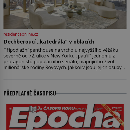
rezidenceonline.cz
Dechberoucí „katedrála“ v oblacích
Třípodlažní penthouse na vrcholu nejvyššího věžáku
severně od 72. ulice v New Yorku „patřil“ jednomu z
protagonistů populárního seriálu, mapujícího život
milionářské rodiny Royových. Jakkoliv jsou jejich osudy
fiktivní, nemovitosti, v nichž „žijí“, jsou velmi reálné.
Ohromující luxusní byt s pěti ložnicemi, čtyřmi
koupelnami a výhledem na Husdon Yards je přitom
jenom jednou z nemovitostí
PŘEDPLATNÉ ČASOPISU