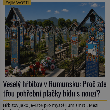
vlnová délka tsunami i 300 kilometrů, výška vlny
ZAJÍMAVOSTI
na volném moři je maximálně 1,5 metru. Máme se
podobné obří vlny obávat i v Evropě? Vznik
tsunami si […]
Veselý hřbitov v Rumunsku: Proč zde
třou pohřební plačky bídu s nouzí?
Hřbitov jako jeviště pro mystérium smrti. Mezi