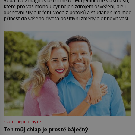
Voda má v magii zvláštní místo. Má jedinečné vlastnosti,
které pro vás mohou být nejen zdrojem osvěžení, ale i
duchovní síly a léčení. Voda z potoků a studánek má moc
přinést do vašeho života pozitivní změny a obnovit vaši
energii. Využitím těchto přírodních zdrojů v magii
můžete obohatit své rituály a přinést do svého života
větší harmonii a klid. Je důležité
skutecnepribehy.cz
Ten můj chlap je prostě báječný