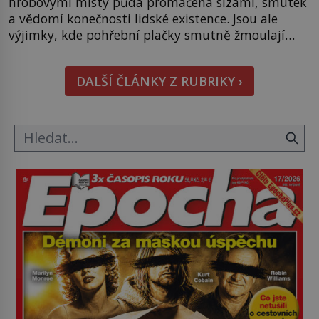
hrobovými místy půda promáčená slzami, smutek
a vědomí konečnosti lidské existence. Jsou ale
výjimky, kde pohřební plačky smutně žmoulají
kapesníky nikoli při smutečním obřadu, ale při
pohledu na výši vyměřené podpory
DALŠÍ ČLÁNKY Z RUBRIKY ›
v nezaměstnanosti. Kam vás pozveme? Unikátní
hřbitov, který si vysloužil název „Veselý“, najdeme
v rumunské vesnici Sapanta, nedaleko hranic […]