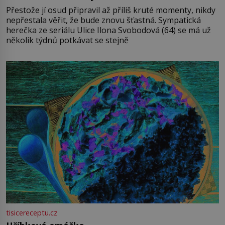
Přestože jí osud připravil až příliš kruté momenty, nikdy
nepřestala věřit, že bude znovu šťastná. Sympatická
herečka ze seriálu Ulice Ilona Svobodová (64) se má už
několik týdnů potkávat se stejně
tisicereceptu.cz