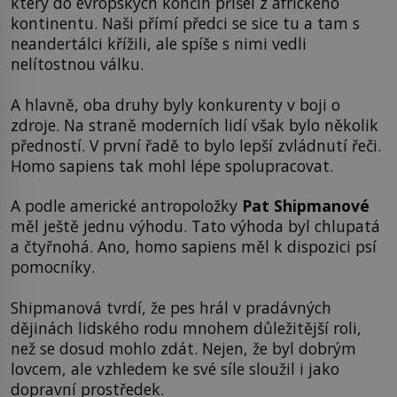
který do evropských končin přišel z afrického
kontinentu. Naši přímí předci se sice tu a tam s
neandertálci křížili, ale spíše s nimi vedli
nelítostnou válku.
A hlavně, oba druhy byly konkurenty v boji o
zdroje. Na straně moderních lidí však bylo několik
předností. V první řadě to bylo lepší zvládnutí řeči.
Homo sapiens tak mohl lépe spolupracovat.
A podle americké antropoložky
Pat Shipmanové
měl ještě jednu výhodu. Tato výhoda byl chlupatá
a čtyřnohá. Ano, homo sapiens měl k dispozici psí
pomocníky.
Shipmanová tvrdí, že pes hrál v pradávných
dějinách lidského rodu mnohem důležitější roli,
než se dosud mohlo zdát. Nejen, že byl dobrým
lovcem, ale vzhledem ke své síle sloužil i jako
dopravní prostředek.