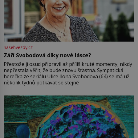
nasehvezdy.cz
Září Svobodová díky nové lásce?
Přestože jí osud připravil až příliš kruté momenty, nikdy
nepřestala věřit, že bude znovu šťastná. Sympatická
herečka ze seriálu Ulice Ilona Svobodová (64) se má už
několik týdnů potkávat se stejně