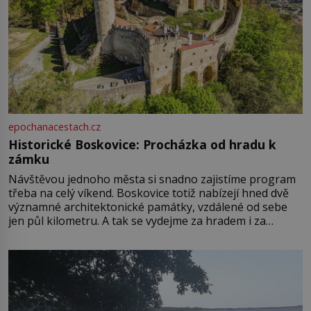
epochanacestach.cz
Historické Boskovice: Procházka od hradu k
zámku
Návštěvou jednoho města si snadno zajistíme program
třeba na celý víkend. Boskovice totiž nabízejí hned dvě
významné architektonické památky, vzdálené od sebe
jen půl kilometru. A tak se vydejme za hradem i za
zámkem do krásné jihomoravské krajiny. Trhová osada
Boskovice na okraji Drahanské vrchoviny vznikla někdy
ve13. století, a už v roce 1313 kronikáři zaznamenali