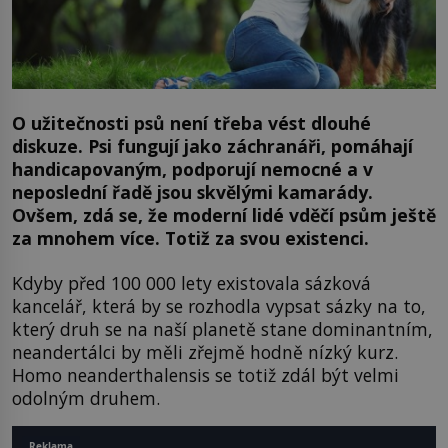
O užitečnosti psů není třeba vést dlouhé
diskuze. Psi fungují jako záchranáři, pomáhají
handicapovaným, podporují nemocné a v
neposlední řadě jsou skvělými kamarády.
Ovšem, zdá se, že moderní lidé vděčí psům ještě
za mnohem více. Totiž za svou existenci.
Kdyby před 100 000 lety existovala sázková
kancelář, která by se rozhodla vypsat sázky na to,
který druh se na naší planetě stane dominantním,
neandertálci by měli zřejmě hodně nízký kurz.
Homo neanderthalensis se totiž zdál být velmi
odolným druhem.
Reklama