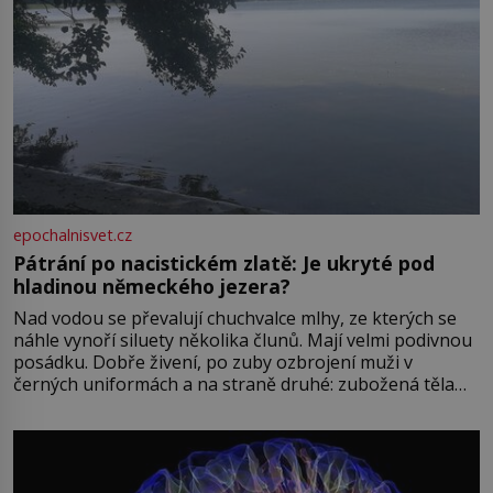
epochalnisvet.cz
Pátrání po nacistickém zlatě: Je ukryté pod
hladinou německého jezera?
Nad vodou se převalují chuchvalce mlhy, ze kterých se
náhle vynoří siluety několika člunů. Mají velmi podivnou
posádku. Dobře živení, po zuby ozbrojení muži v
černých uniformách a na straně druhé: zubožená těla
oblečená v chatrných vězeňských hadrech. Co tato
přízračná scéna znamená? Je jaro roku 1945, druhá
světová válka se chýlí ke konci. Jezero Stolpsee