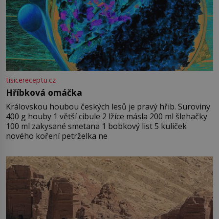
tisicereceptu.cz
Hříbková omáčka
Královskou houbou českých lesů je pravý hřib. Suroviny
400 g houby 1 větší cibule 2 lžíce másla 200 ml šlehačky
100 ml zakysané smetana 1 bobkový list 5 kuliček
nového koření petrželka ne