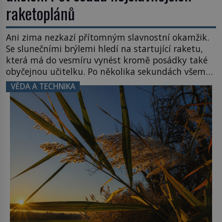
raketoplánů
Ani zima nezkazí přítomným slavnostní okamžik.
Se slunečními brýlemi hledí na startující raketu,
která má do vesmíru vynést kromě posádky také
obyčejnou učitelku. Po několika sekundách všem
ztuhnou úsměvy, stroj totiž exploduje. Jejich
VĚDA A TECHNIKA
konstrukce není z levného kraje, daňové
poplatníky stojí miliardy dolarů. Na druhou stranu
zvládnou jen představitelné věci. Na malé kousky
Název: Columbia První […]