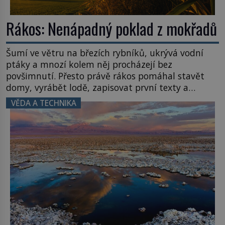
Rákos: Nenápadný poklad z mokřadů
Šumí ve větru na březích rybníků, ukrývá vodní
ptáky a mnozí kolem něj procházejí bez
povšimnutí. Přesto právě rákos pomáhal stavět
domy, vyrábět lodě, zapisovat první texty a
inspiroval řadu pověstí. Tato skromná, ale
VĚDA A TECHNIKA
užitečná rostlina provází člověka už tisíce let.
Většina lidí vnímá rákos jen jako obyčejnou kulisu
letního koupání. Stačí se však podívat […]