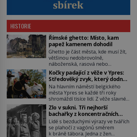
HISTORIE
Římské ghetto: Místo, kam
papež kamenem dohodil
Ghetto je část města, kde musí žít,
většinou nedobrovolně,
náboženská, rasová nebo
národnostní menšina obyvatel.
Kočky padající z věže v Ypres:
Bohaté historické zkušenosti mají s
Středověký zvyk, který dodnes
takovým životem Židé. Už od
budí rozpaky
Na hlavním náměstí belgického
středověku jsou totiž v každou
města Ypres se každé tři roky
chvíli nuceni v nějakém žít. Mezi ty
shromáždí tisíce lidí. Z věže slavné
nejslavnější patří i římské ghetto
tržnice létají do davu kočky, diváci
založené v roce 1555. Pokud jde o
Zlo v sukni. Tři nejhorší
jásají a snaží se je chytit. Naštěstí
vztah k Židům, nemá se Řím čím
bachařky z koncentračních
už nejde o živá zvířata, ale jenom o
chlubit. […]
táborů
Lidé s bezduchými výrazy ve tvářích
plyšové suvenýry. Kdysi to ale bylo
se plahočí z vagónů směrem
jinak. Tato veselá podívaná
k bráně tábora. Jedna z žen
připomíná jeden z nejpodivnějších