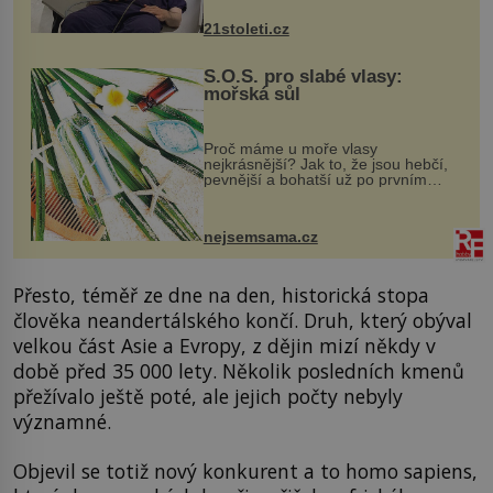
zákrok. Ultrazvuk zase není vhodný
k dostatečně přesnému zacílení ...
21stoleti.cz
S.O.S. pro slabé vlasy:
mořská sůl
Proč máme u moře vlasy
nejkrásnější? Jak to, že jsou hebčí,
pevnější a bohatší už po prvním
vykoupání? Protože sůl obsažená v
mořské vodě má blahodárný vliv.
Nejen na tělo a pokožku, ale i na
nejsemsama.cz
vlasy. ...
Přesto, téměř ze dne na den, historická stopa
člověka neandertálského končí. Druh, který obýval
velkou část Asie a Evropy, z dějin mizí někdy v
době před 35 000 lety. Několik posledních kmenů
přežívalo ještě poté, ale jejich počty nebyly
významné.
Objevil se totiž nový konkurent a to homo sapiens,