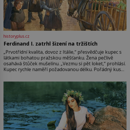
historyplus.cz
Ferdinand I. zatrhl šizení na tržištích
„Prvotřídní kvalita, dovoz z Itálie,“ přesvědčuje kupec s
látkami bohatou pražskou měšťanku. Žena pečlivě
osahává štůček mušelínu. „Vezmu si pět loket,“ prohlásí.
Kupec rychle naměří požadovanou délku. Pořádný kus
mu přitom zůstane za prsty… „Na šaty ho bude málo,
milostpaní. Stačí jenom na sukni,“ zhodnotí švadlena
množství růžového mušelínu. „Ošidili vás, podívejte.“
Vezme do ruky dřevěnou