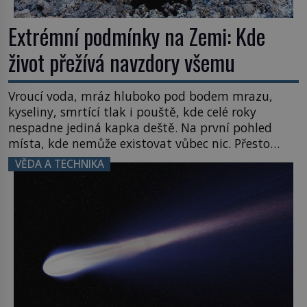
Extrémní podmínky na Zemi: Kde
život přežívá navzdory všemu
Vroucí voda, mráz hluboko pod bodem mrazu,
kyseliny, smrtící tlak i pouště, kde celé roky
nespadne jediná kapka deště. Na první pohled
místa, kde nemůže existovat vůbec nic. Přesto
právě tady vědci objevují organismy, které
VĚDA A TECHNIKA
posouvají hranice života. Každý nový nález mění
naše představy o tom, co všechno dokáže příroda a
napovídá, kde bychom jednou […]