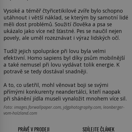
Vysoké a téměř čtyřicetikilové zvíře bylo schopno
utáhnout i větší náklad, se kterým by samotní lidé
měli dost problémů. Soužití člověka a psa se
ukázalo jako více než šťastné. Pes se naučil nejen
povely, ale uměl rozeznávat i výraz lidských očí.
Tudíž jejich spolupráce při lovu byla velmi
efektivní. Homo sapiens byl díky psům mobilnější
a také nemusel při lovu vydávat tolik energie. K
potravě se tedy dostával snadněji.
A to, co ušetřil, mohl věnovat boji se svými
přímými konkurenty neandertálci, kteří naopak
při shánění jídla museli vynaložit mnohem více sil.
Foto: images.forwallpaper.com, jdgphotography.com, leonberger-
vom-holzland.com
PRÁVĚ V PRODEJI
SDÍLEJTE ČLÁNEK