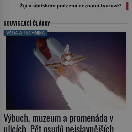
Žijí v sibiřském podzemí neznámí tvorové?
SOUVISEJÍCÍ ČLÁNKY
VĚDA A TECHNIKA
Výbuch, muzeum a promenáda v
ulicích. Pět osudů nejslavnějších