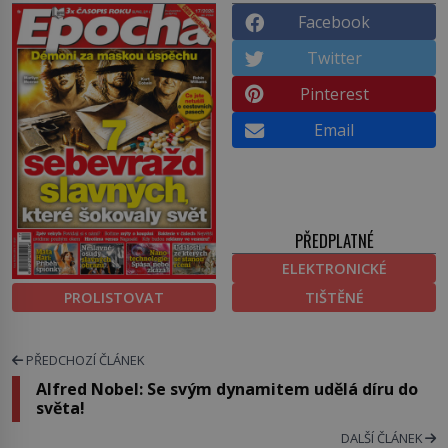
Facebook
Twitter
Pinterest
Email
PŘEDPLATNÉ
ELEKTRONICKÉ
PROLISTOVAT
TIŠTĚNÉ
PŘEDCHOZÍ ČLÁNEK
Alfred Nobel: Se svým dynamitem udělá díru do
světa!
DALŠÍ ČLÁNEK