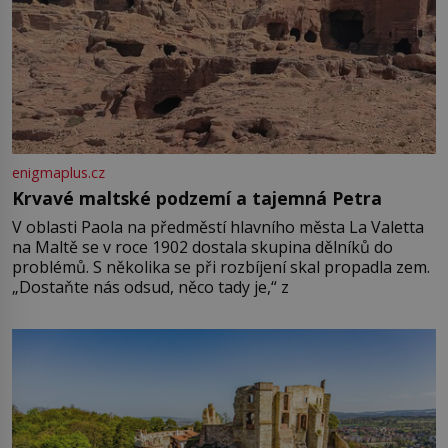
enigmaplus.cz
Krvavé maltské podzemí a tajemná Petra
V oblasti Paola na předměstí hlavního města La Valetta
na Maltě se v roce 1902 dostala skupina dělníků do
problémů. S několika se při rozbíjení skal propadla zem.
„Dostaňte nás odsud, něco tady je,“ z