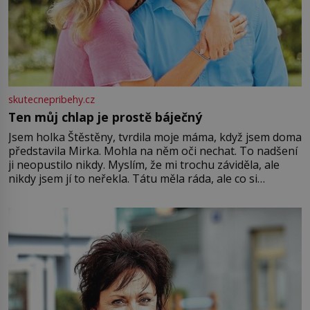
skutecnepribehy.cz
Ten můj chlap je prostě báječný
Jsem holka Štěstěny, tvrdila moje máma, když jsem doma
představila Mirka. Mohla na něm oči nechat. To nadšení
ji neopustilo nikdy. Myslím, že mi trochu záviděla, ale
nikdy jsem jí to neřekla. Tátu měla ráda, ale co si
pamatuji, tak jsme s Mirkem byli zamilovaní mnohem víc.
Jsme spolu moc rádi Tehdy byla jiná doba, když