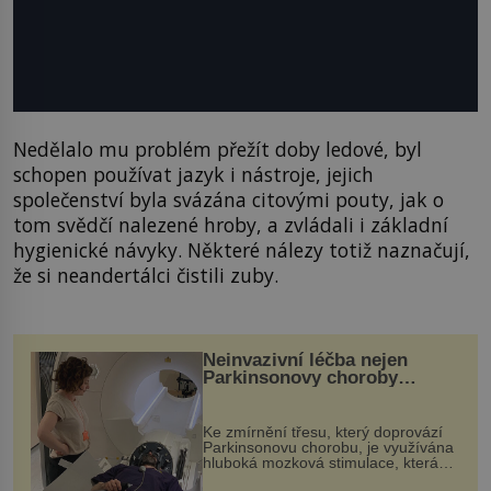
Nedělalo mu problém přežít doby ledové, byl
schopen používat jazyk i nástroje, jejich
společenství byla svázána citovými pouty, jak o
tom svědčí nalezené hroby, a zvládali i základní
hygienické návyky. Některé nálezy totiž naznačují,
že si neandertálci čistili zuby.
Neinvazivní léčba nejen
Parkinsonovy choroby
pomocí ultrazvukové
„helmy“
Ke zmírnění třesu, který doprovází
Parkinsonovu chorobu, je využívána
hluboká mozková stimulace, která
však vyžaduje vysoce invazivní