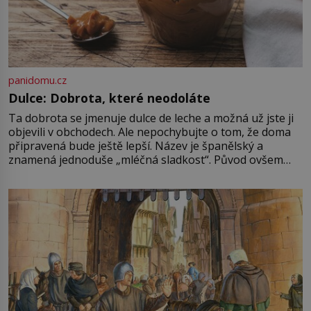
panidomu.cz
Dulce: Dobrota, které neodoláte
Ta dobrota se jmenuje dulce de leche a možná už jste ji
objevili v obchodech. Ale nepochybujte o tom, že doma
připravená bude ještě lepší. Název je španělský a
znamená jednoduše „mléčná sladkost“. Původ ovšem
není úplně jednoznačný, o autorství této receptury se
pře hned několik latinskoamerických zemí a k tomu
Francie, kde se traduje,