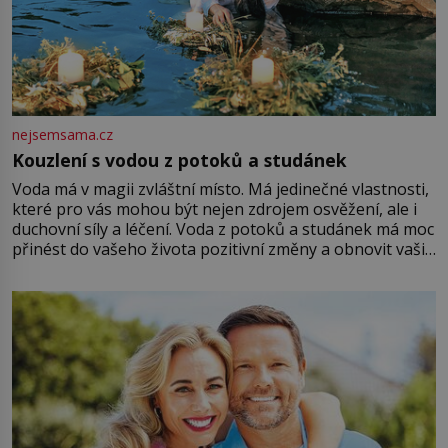
nejsemsama.cz
Kouzlení s vodou z potoků a studánek
Voda má v magii zvláštní místo. Má jedinečné vlastnosti,
které pro vás mohou být nejen zdrojem osvěžení, ale i
duchovní síly a léčení. Voda z potoků a studánek má moc
přinést do vašeho života pozitivní změny a obnovit vaši
energii. Využitím těchto přírodních zdrojů v magii
můžete obohatit své rituály a přinést do svého života
větší harmonii a klid. Je důležité