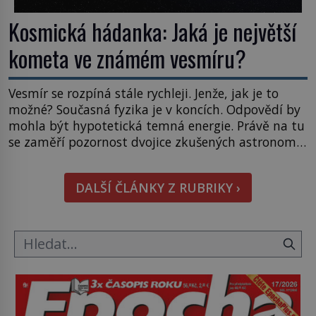
Kosmická hádanka: Jaká je největší
kometa ve známém vesmíru?
Vesmír se rozpíná stále rychleji. Jenže, jak je to
možné? Současná fyzika je v koncích. Odpovědí by
mohla být hypotetická temná energie. Právě na tu
se zaměří pozornost dvojice zkušených astronomů.
Namísto ní ale objeví něco mnohem
hmatatelnějšího. Naprosto rekordní kometu!
DALŠÍ ČLÁNKY Z RUBRIKY ›
Astronomové Pedro Bernardinelli a Gary Bernstein
mravenčí prací zkoumají archivní snímky v rámci
Průzkumu temné energie […]