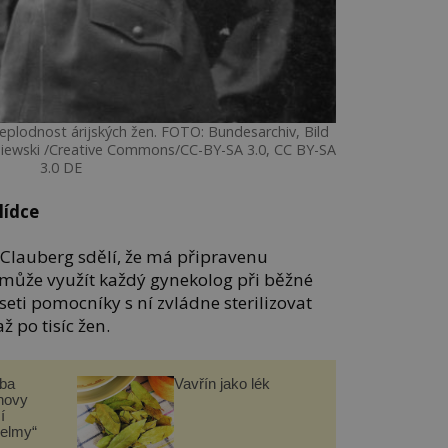
neplodnost árijských žen. FOTO: Bundesarchiv, Bild
sniewski /Creative Commons/CC-BY-SA 3.0, CC BY-SA
3.0 DE
lídce
 Clauberg sdělí, že má připravenu
u může využít každý gynekolog při běžné
seti pomocníky s ní zvládne sterilizovat
 po tisíc žen.
čba
Vavřín jako lék
novy
í
helmy“