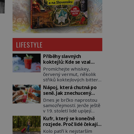
LIFESTYLE
Příběhy slavných
koktejlů: Kde se vzal
Manhattan a Bloody
Promíchejte whiskey,
Mary?
červený vermut, několik
střiků koktejlových bitters
a led, sceďte, ozdobte
Nápoj, která chutná po
koktejlovou třešinkou a
seně. Jak znechucený
tadá… Manhattan je tu! A
Američan vymyslel brčko
Dnes je brčko naprostou
pokud to má být skutečně
samozřejmostí. Jenže ještě
on, dejte si pozor, ať místo
v 19. století lidé upíjejí
klasické americké rye
limonády i koktejly dutými
whiskey či klidně
Kufr, který se konečně
stébly žita nebo žitné
bourbonu nepoužijete
rozjede. Proč lidé čekají
slámy. Fungují sice dobře,
skotskou whisku. Co se
na kolečka téměř pět
Kolo patří k nejstarším
mají ale jednu
stane? Inu, koktejl bude