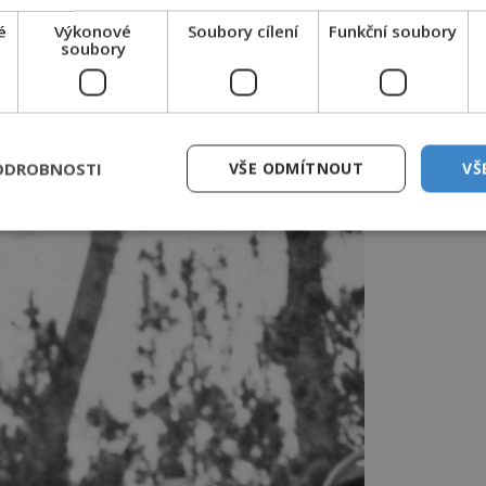
rodukce firmy I. G. Farben. Kontrastním
é
Výkonové
Soubory cílení
Funkční soubory
u testuje, jestli jsou vejcovody
soubory
 pro sterilizaci tisícovky Židovek,“ žádá ho
ODROBNOSTI
VŠE ODMÍTNOUT
VŠ