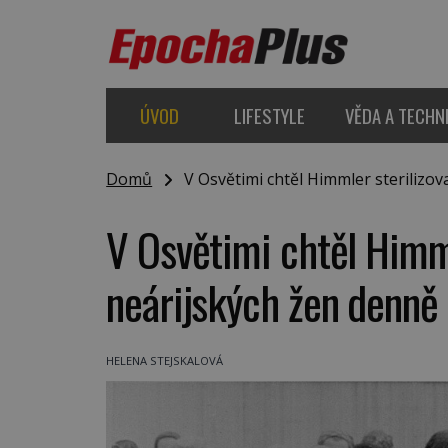
ÚVOD
LIFESTYLE
VĚDA A TECHN
Domů
V Osvětimi chtěl Himmler sterilizova
V Osvětimi chtěl Himml
neárijských žen denně
HELENA STEJSKALOVÁ