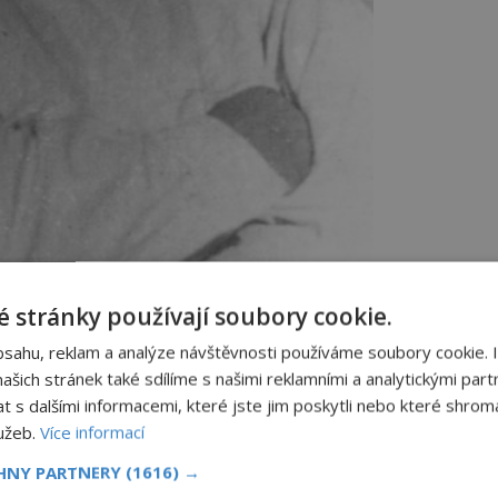
 stránky používají soubory cookie.
lizaci přípravky firmy I. G. Farben. FOTO: Neznámý
bsahu, reklam a analýze návštěvnosti používáme soubory cookie. 
ative Commons/CC BY-SA 3.0
šich stránek také sdílíme s našimi reklamními a analytickými partn
s dalšími informacemi, které jste jim poskytli nebo které shromá
lužeb.
Více informací
mi k dispozici celý blok č. 10
CHNY PARTNERY
(1616) →
genu a temné komory. Sterilizaci provádí