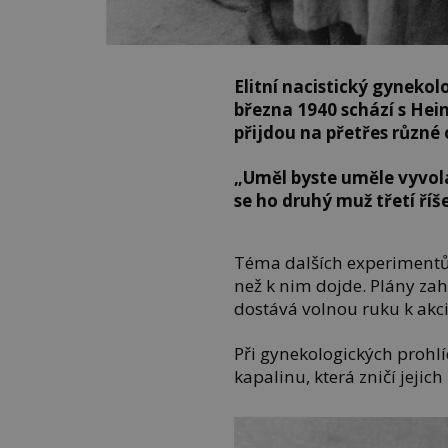
Elitní nacistický gynekol
března 1940 schází s
Hei
přijdou na přetřes různé
„Uměl byste uměle vyvola
se ho
druhý muž třetí říš
Téma dalších experimentů 
než k nim dojde. Plány zah
dostává volnou ruku k akci
Při gynekologických proh
kapalinu, která zničí jejic