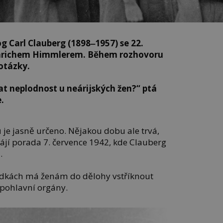
og Carl Clauberg (1898‒1957) se 22.
nrichem
Himmlerem. Během rozhovoru
 otázky.
t neplodnost u neárijských žen?“ ptá
e
.
je jasně určeno. Nějakou dobu ale trvá,
ájí porada 7. července 1942, kde Clauberg
.
lídkách má ženám do dělohy vstříknout
h pohlavní orgány.