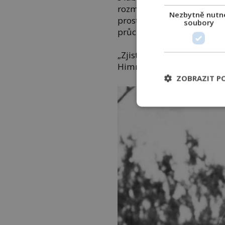
rozmanitými přípravky z p
Nezbytně nutn
prostředkem pak na rentgen
soubory
průchodné.
„Zjistěte, jaký čas je nutný
Himmler.
ZOBRAZIT P