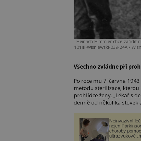
Heinrich Himmler chce zařídit 
101III-Wisniewski-039-24A / Wi
Všechno zvládne při proh
Po roce mu 7. června 1943
metodu sterilizace, ktero
prohlídce ženy. „Lékař s de
denně od několika stovek až
Neinvazivní lé
nejen Parkinso
choroby pomoc
ultrazvukové „