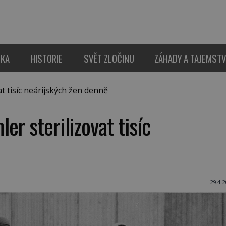
IKA
HISTORIE
SVĚT ZLOČINU
ZÁHADY A TAJEMSTV
t tisíc neárijských žen denně
er sterilizovat tisíc
29.4.2