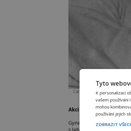
Tyto webové
Carl Clauberg využívá ke steri
K personalizaci o
autor/Cre
vašem používání na
mohou kombinovat 
Akci zvládne každý
používání jejich s
Gynekolog dostane v Osvěti
ZOBRAZIT VŠE
s laboratořemi včetně rent