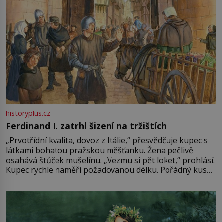
historyplus.cz
Ferdinand I. zatrhl šizení na tržištích
„Prvotřídní kvalita, dovoz z Itálie,“ přesvědčuje kupec s
látkami bohatou pražskou měšťanku. Žena pečlivě
osahává štůček mušelínu. „Vezmu si pět loket,“ prohlásí.
Kupec rychle naměří požadovanou délku. Pořádný kus
mu přitom zůstane za prsty… „Na šaty ho bude málo,
milostpaní. Stačí jenom na sukni,“ zhodnotí švadlena
množství růžového mušelínu. „Ošidili vás, podívejte.“
Vezme do ruky dřevěnou