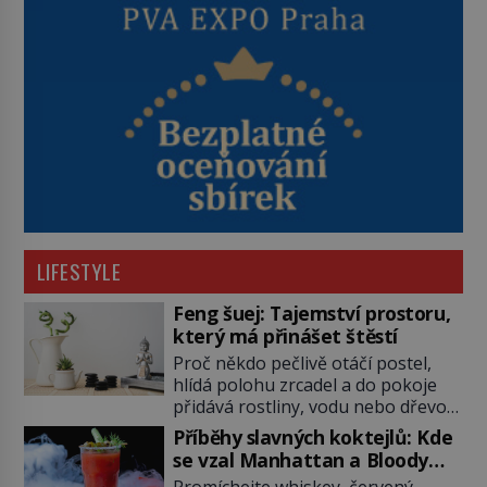
LIFESTYLE
Feng šuej: Tajemství prostoru,
který má přinášet štěstí
Proč někdo pečlivě otáčí postel,
hlídá polohu zrcadel a do pokoje
přidává rostliny, vodu nebo dřevo?
Feng šuej tvrdí, že domov není jen
Příběhy slavných koktejlů: Kde
soubor zdí a nábytku. Je to prostor,
se vzal Manhattan a Bloody
kterým proudí energie čchi a jeho
Mary?
Promíchejte whiskey, červený