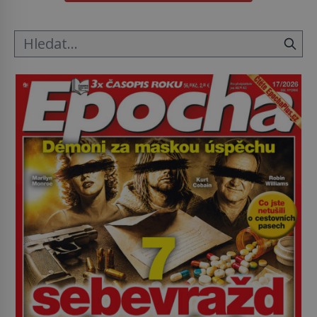
mravenčí prací zkoumají archivní snímky v rámci
Průzkumu temné energie […]