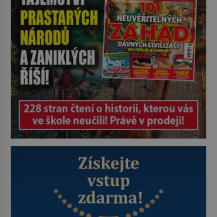
– Jižní zemi. Proč? Do jisté míry to
byl smysl pro […]