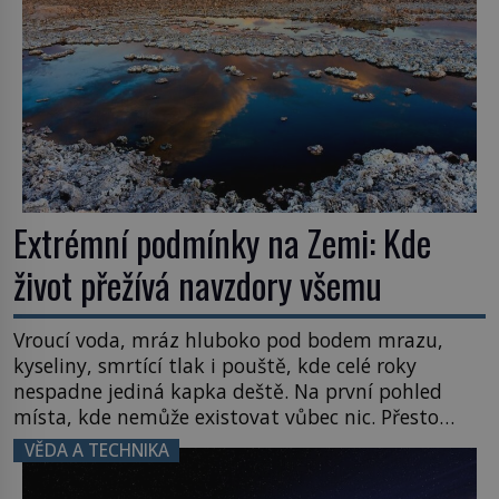
Extrémní podmínky na Zemi: Kde
život přežívá navzdory všemu
Vroucí voda, mráz hluboko pod bodem mrazu,
kyseliny, smrtící tlak i pouště, kde celé roky
nespadne jediná kapka deště. Na první pohled
místa, kde nemůže existovat vůbec nic. Přesto
právě tady vědci objevují organismy, které
VĚDA A TECHNIKA
posouvají hranice života. Každý nový nález mění
naše představy o tom, co všechno dokáže příroda a