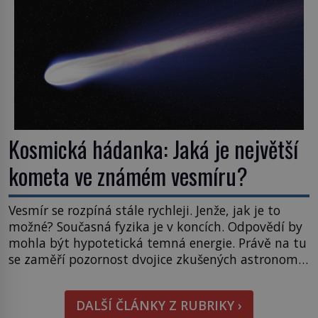
napovídá, kde bychom jednou […]
Kosmická hádanka: Jaká je největší
kometa ve známém vesmíru?
Vesmír se rozpíná stále rychleji. Jenže, jak je to
možné? Současná fyzika je v koncích. Odpovědí by
mohla být hypotetická temná energie. Právě na tu
se zaměří pozornost dvojice zkušených astronomů.
Namísto ní ale objeví něco mnohem
hmatatelnějšího. Naprosto rekordní kometu!
DALŠÍ ČLÁNKY Z RUBRIKY ›
Astronomové Pedro Bernardinelli a Gary Bernstein