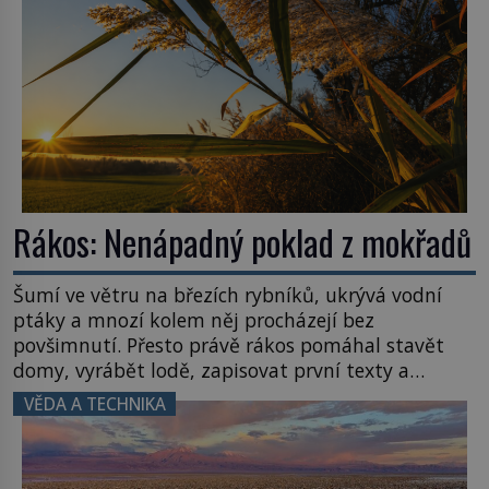
Rákos: Nenápadný poklad z mokřadů
Šumí ve větru na březích rybníků, ukrývá vodní
ptáky a mnozí kolem něj procházejí bez
povšimnutí. Přesto právě rákos pomáhal stavět
domy, vyrábět lodě, zapisovat první texty a
inspiroval řadu pověstí. Tato skromná, ale
VĚDA A TECHNIKA
užitečná rostlina provází člověka už tisíce let.
Většina lidí vnímá rákos jen jako obyčejnou kulisu
letního koupání. Stačí se však podívat […]