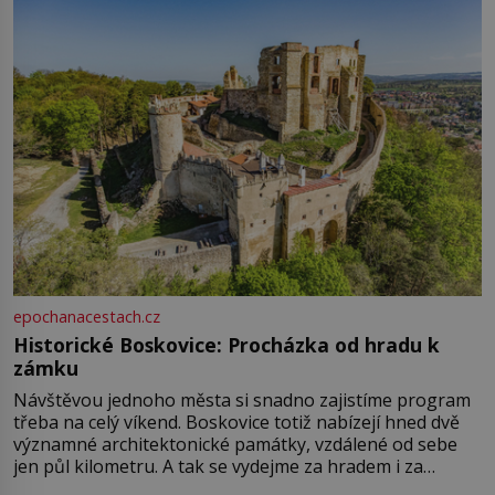
epochanacestach.cz
Historické Boskovice: Procházka od hradu k
zámku
Návštěvou jednoho města si snadno zajistíme program
třeba na celý víkend. Boskovice totiž nabízejí hned dvě
významné architektonické památky, vzdálené od sebe
jen půl kilometru. A tak se vydejme za hradem i za
zámkem do krásné jihomoravské krajiny. Trhová osada