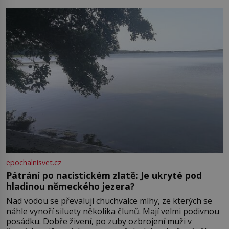
Boskovice na okraji Drahanské vrchoviny vznikla někdy
ve13. století, a už v roce 1313 kronikáři zaznamenali
epochalnisvet.cz
Pátrání po nacistickém zlatě: Je ukryté pod
hladinou německého jezera?
Nad vodou se převalují chuchvalce mlhy, ze kterých se
náhle vynoří siluety několika člunů. Mají velmi podivnou
posádku. Dobře živení, po zuby ozbrojení muži v