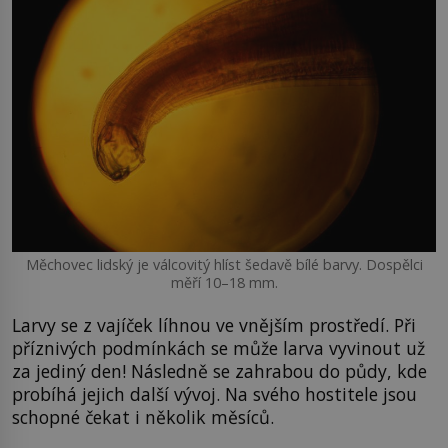
Měchovec lidský je válcovitý hlíst šedavě bílé barvy. Dospělci
měří 10–18 mm.
Larvy se z vajíček líhnou ve vnějším prostředí. Při
příznivých podmínkách se může larva vyvinout už
za jediný den! Následně se zahrabou do půdy, kde
probíhá jejich další vývoj. Na svého hostitele jsou
schopné čekat i několik měsíců.