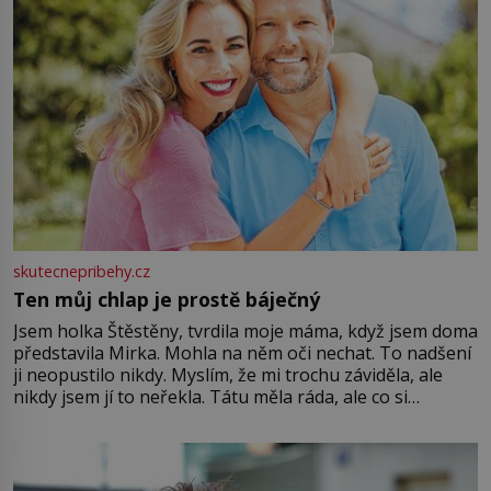
skutecnepribehy.cz
Ten můj chlap je prostě báječný
Jsem holka Štěstěny, tvrdila moje máma, když jsem doma
představila Mirka. Mohla na něm oči nechat. To nadšení
ji neopustilo nikdy. Myslím, že mi trochu záviděla, ale
nikdy jsem jí to neřekla. Tátu měla ráda, ale co si
pamatuji, tak jsme s Mirkem byli zamilovaní mnohem víc.
Jsme spolu moc rádi Tehdy byla jiná doba, když