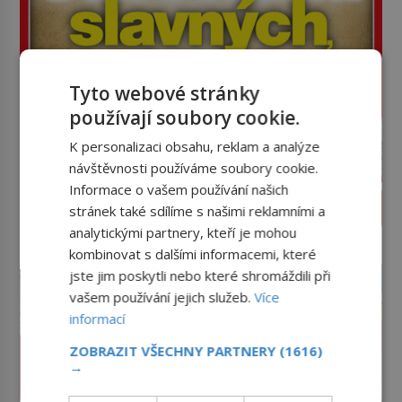
Tyto webové stránky
používají soubory cookie.
K personalizaci obsahu, reklam a analýze
návštěvnosti používáme soubory cookie.
Informace o vašem používání našich
PROLISTOVAT ČASOPIS
stránek také sdílíme s našimi reklamními a
analytickými partnery, kteří je mohou
reklama
kombinovat s dalšími informacemi, které
jste jim poskytli nebo které shromáždili při
vašem používání jejich služeb.
Více
informací
ZOBRAZIT VŠECHNY PARTNERY
(1616)
→