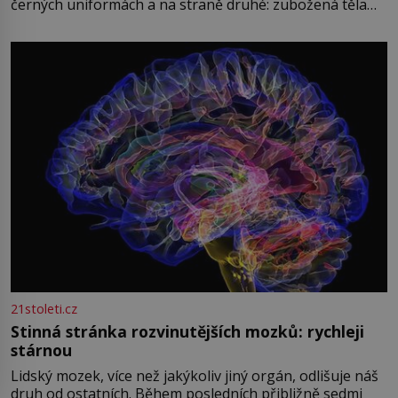
černých uniformách a na straně druhé: zubožená těla
oblečená v chatrných vězeňských hadrech. Co tato
přízračná scéna znamená? Je jaro roku 1945, druhá
světová válka se chýlí ke konci. Jezero Stolpsee
21stoleti.cz
Stinná stránka rozvinutějších mozků: rychleji
stárnou
Lidský mozek, více než jakýkoliv jiný orgán, odlišuje náš
druh od ostatních. Během posledních přibližně sedmi