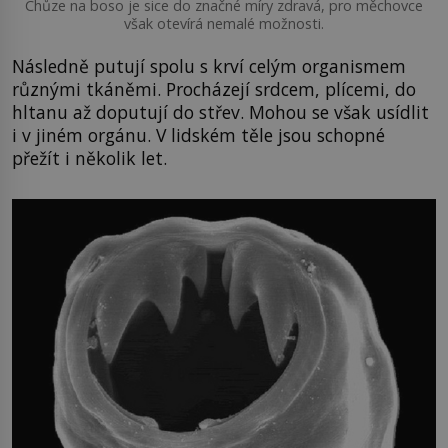
Chůze na boso je sice do značné míry zdravá, pro měchovce
však otevírá nemalé možnosti.
Následně putují spolu s krví celým organismem
různými tkáněmi. Procházejí srdcem, plícemi, do
hltanu až doputují do střev. Mohou se však usídlit
i v jiném orgánu. V lidském těle jsou schopné
přežít i několik let.