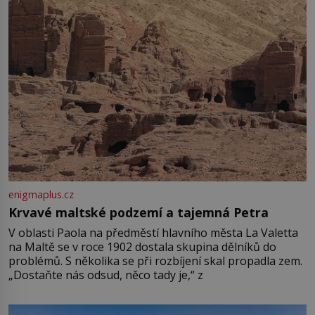
enigmaplus.cz
Krvavé maltské podzemí a tajemná Petra
V oblasti Paola na předměstí hlavního města La Valetta
na Maltě se v roce 1902 dostala skupina dělníků do
problémů. S několika se při rozbíjení skal propadla zem.
„Dostaňte nás odsud, něco tady je,“ z