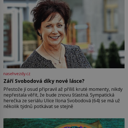
nasehvezdy.cz
Září Svobodová díky nové lásce?
Přestože jí osud připravil až příliš kruté momenty, nikdy
nepřestala věřit, že bude znovu šťastná. Sympatická
herečka ze seriálu Ulice Ilona Svobodová (64) se má už
několik týdnů potkávat se stejně