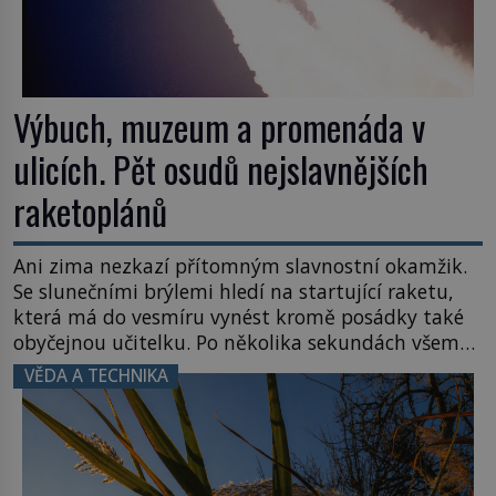
Výbuch, muzeum a promenáda v
ulicích. Pět osudů nejslavnějších
raketoplánů
Ani zima nezkazí přítomným slavnostní okamžik.
Se slunečními brýlemi hledí na startující raketu,
která má do vesmíru vynést kromě posádky také
obyčejnou učitelku. Po několika sekundách všem
ztuhnou úsměvy, stroj totiž exploduje. Jejich
VĚDA A TECHNIKA
konstrukce není z levného kraje, daňové
poplatníky stojí miliardy dolarů. Na druhou stranu
zvládnou jen představitelné věci. Na malé kousky
Název: Columbia První […]