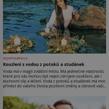
nejsemsama.cz
Kouzlení s vodou z potoků a studánek
Voda má v magii zvláštní místo. Má jedinečné vlastnosti,
které pro vás mohou být nejen zdrojem osvěžení, ale i
duchovní síly a léčení. Voda z potoků a studánek má moc
přinést do vašeho života pozitivní změny a obnovit vaši
energii. Využitím těchto přírodních zdrojů v magii
můžete obohatit své rituály a přinést do svého života
větší harmonii a klid. Je důležité