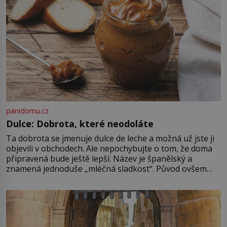
panidomu.cz
Dulce: Dobrota, které neodoláte
Ta dobrota se jmenuje dulce de leche a možná už jste ji
objevili v obchodech. Ale nepochybujte o tom, že doma
připravená bude ještě lepší. Název je španělský a
znamená jednoduše „mléčná sladkost“. Původ ovšem
není úplně jednoznačný, o autorství této receptury se
pře hned několik latinskoamerických zemí a k tomu
Francie, kde se traduje,