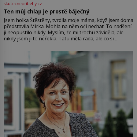
skutecnepribehy.cz
Ten můj chlap je prostě báječný
Jsem holka Štěstěny, tvrdila moje máma, když jsem doma
představila Mirka. Mohla na něm oči nechat. To nadšení
ji neopustilo nikdy. Myslím, že mi trochu záviděla, ale
nikdy jsem jí to neřekla. Tátu měla ráda, ale co si
pamatuji, tak jsme s Mirkem byli zamilovaní mnohem víc.
Jsme spolu moc rádi Tehdy byla jiná doba, když