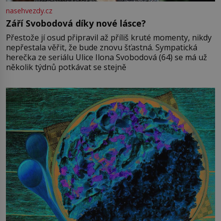
nasehvezdy.cz
Září Svobodová díky nové lásce?
Přestože jí osud připravil až příliš kruté momenty, nikdy
nepřestala věřit, že bude znovu šťastná. Sympatická
herečka ze seriálu Ulice Ilona Svobodová (64) se má už
několik týdnů potkávat se stejně