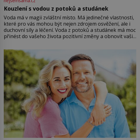
nejsemsama.cz
Kouzlení s vodou z potoků a studánek
Voda má v magii zvláštní místo. Má jedinečné vlastnosti,
které pro vás mohou být nejen zdrojem osvěžení, ale i
duchovní síly a léčení. Voda z potoků a studánek má moc
přinést do vašeho života pozitivní změny a obnovit vaši
energii. Využitím těchto přírodních zdrojů v magii
můžete obohatit své rituály a přinést do svého života
větší harmonii a klid. Je důležité