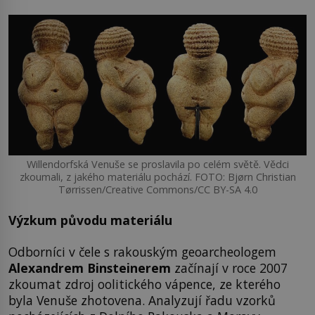
Willendorfská Venuše se proslavila po celém světě. Vědci
zkoumali, z jakého materiálu pochází. FOTO: Bjørn Christian
Tørrissen/Creative Commons/CC BY-SA 4.0
Výzkum původu materiálu
Odborníci v čele s rakouským geoarcheologem
Alexandrem Binsteinerem
začínají v roce 2007
zkoumat zdroj oolitického vápence, ze kterého
byla Venuše zhotovena. Analyzují řadu vzorků