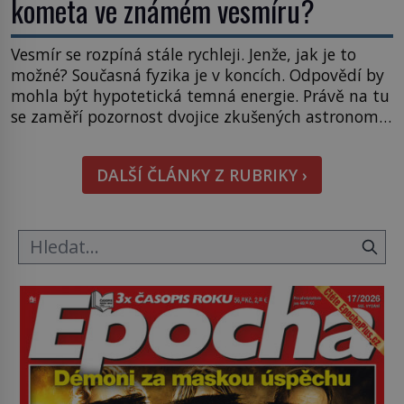
kometa ve známém vesmíru?
Vesmír se rozpíná stále rychleji. Jenže, jak je to
možné? Současná fyzika je v koncích. Odpovědí by
mohla být hypotetická temná energie. Právě na tu
se zaměří pozornost dvojice zkušených astronomů.
Namísto ní ale objeví něco mnohem
hmatatelnějšího. Naprosto rekordní kometu!
DALŠÍ ČLÁNKY Z RUBRIKY ›
Astronomové Pedro Bernardinelli a Gary Bernstein
mravenčí prací zkoumají archivní snímky v rámci
Průzkumu temné energie […]