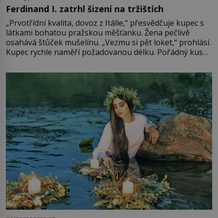
Ferdinand I. zatrhl šizení na tržištích
„Prvotřídní kvalita, dovoz z Itálie,“ přesvědčuje kupec s
látkami bohatou pražskou měšťanku. Žena pečlivě
osahává štůček mušelínu. „Vezmu si pět loket,“ prohlásí.
Kupec rychle naměří požadovanou délku. Pořádný kus
mu přitom zůstane za prsty… „Na šaty ho bude málo,
milostpaní. Stačí jenom na sukni,“ zhodnotí švadlena
množství růžového mušelínu. „Ošidili vás, podívejte.“
Vezme do ruky dřevěnou