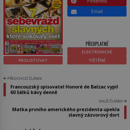
Pinterest
Email
PŘEDPLATNÉ
ELEKTRONICKÉ
PROLISTOVAT
TIŠTĚNÉ
PŘEDCHOZÍ ČLÁNEK
Francouzský spisovatel Honoré de Balzac vypil
60 šálků kávy denně
DALŠÍ ČLÁNEK
Matka prvního amerického prezidenta upekla
slavný zázvorový dort