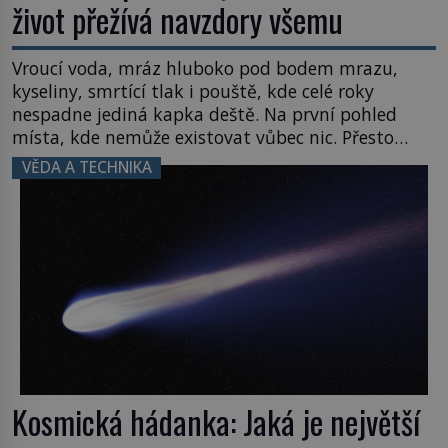
život přežívá navzdory všemu
Vroucí voda, mráz hluboko pod bodem mrazu,
kyseliny, smrtící tlak i pouště, kde celé roky
nespadne jediná kapka deště. Na první pohled
místa, kde nemůže existovat vůbec nic. Přesto
právě tady vědci objevují organismy, které
VĚDA A TECHNIKA
posouvají hranice života. Každý nový nález mění
naše představy o tom, co všechno dokáže příroda a
napovídá, kde bychom jednou […]
Kosmická hádanka: Jaká je největší