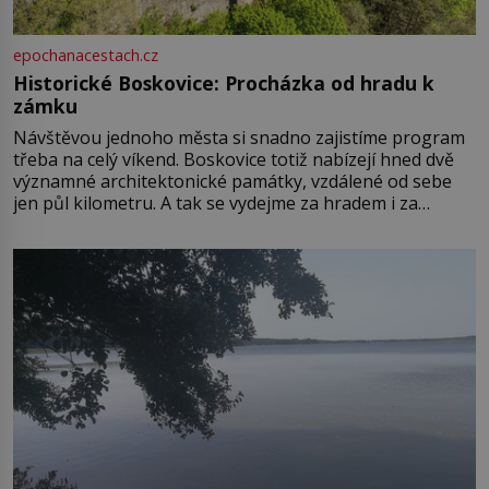
epochanacestach.cz
Historické Boskovice: Procházka od hradu k
zámku
Návštěvou jednoho města si snadno zajistíme program
třeba na celý víkend. Boskovice totiž nabízejí hned dvě
významné architektonické památky, vzdálené od sebe
jen půl kilometru. A tak se vydejme za hradem i za
zámkem do krásné jihomoravské krajiny. Trhová osada
Boskovice na okraji Drahanské vrchoviny vznikla někdy
ve13. století, a už v roce 1313 kronikáři zaznamenali