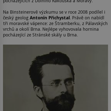
pocházejících z Dolního Rakouska a Moravy.
Na Binsteinerově výzkumu se v roce 2008 podílel i
český geolog
Antonín Přichystal
. Právě on nabídl
tři moravské vápence: ze Štramberku, z Pálavských
vrchů a okolí Brna. Nejlépe vyhovovala hornina
pocházející ze Stránské skály u Brna.