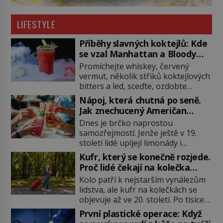
LIFESTYLE
Příběhy slavných koktejlů: Kde
se vzal Manhattan a Bloody
Mary?
Promíchejte whiskey, červený
vermut, několik střiků koktejlových
bitters a led, sceďte, ozdobte
koktejlovou třešinkou a tadá…
Nápoj, která chutná po seně.
Manhattan je tu! A pokud to má být
Jak znechucený Američan
skutečně on, dejte si pozor, ať
vymyslel brčko
Dnes je brčko naprostou
místo klasické americké rye
samozřejmostí. Jenže ještě v 19.
whiskey či klidně bourbonu
století lidé upíjejí limonády i
nepoužijete skotskou whisku. Co
koktejly dutými stébly žita nebo
se stane? Inu, koktejl bude stále
Kufr, který se konečně rozjede.
žitné slámy. Fungují sice dobře,
skvělý, ale už to nebude
Proč lidé čekají na kolečka
mají ale jednu nepříjemnou
Manhattan ale […]
téměř pět tisíc let?
Kolo patří k nejstarším vynálezům
vlastnost po chvíli se rozmáčejí a
lidstva, ale kufr na kolečkách se
nápoji dodávají travnatou příchuť.
objevuje až ve 20. století. Po tisíce
Právě tahle drobná nepříjemnost
let lidé vláčejí těžká zavazadla v
přivede amerického výrobce
První plastické operace: Když
rukou, na zádech nebo je nakládají
cigaretových náustků k nápadu,