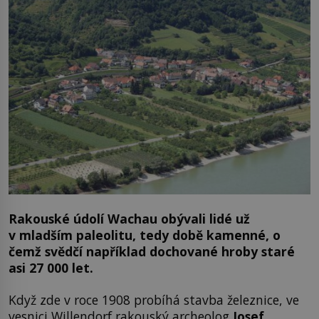
Rakouské údolí Wachau obývali lidé už
v mladším paleolitu, tedy době kamenné, o
čemž svědčí například dochované hroby staré
asi 27 000 let.
Když zde v roce 1908 probíhá stavba železnice, ve
vesnici Willendorf rakouský archeolog
Josef