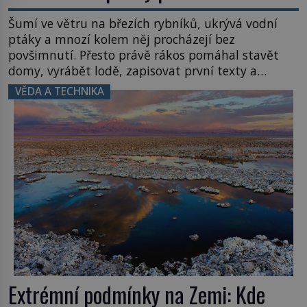
Šumí ve větru na březích rybníků, ukrývá vodní
ptáky a mnozí kolem něj procházejí bez
povšimnutí. Přesto právě rákos pomáhal stavět
domy, vyrábět lodě, zapisovat první texty a
inspiroval řadu pověstí. Tato skromná, ale
VĚDA A TECHNIKA
užitečná rostlina provází člověka už tisíce let.
Většina lidí vnímá rákos jen jako obyčejnou kulisu
letního koupání. Stačí se však podívat […]
Extrémní podmínky na Zemi: Kde