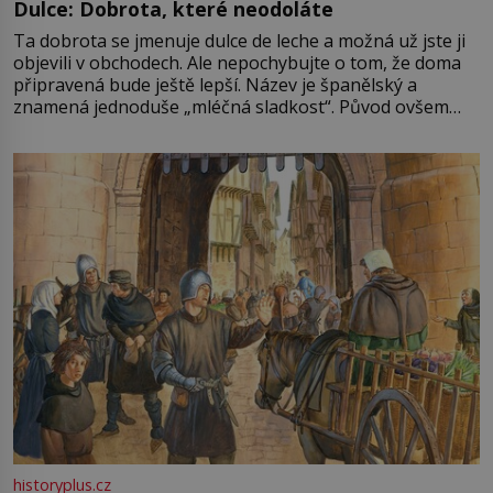
Dulce: Dobrota, které neodoláte
Ta dobrota se jmenuje dulce de leche a možná už jste ji
objevili v obchodech. Ale nepochybujte o tom, že doma
připravená bude ještě lepší. Název je španělský a
znamená jednoduše „mléčná sladkost“. Původ ovšem
není úplně jednoznačný, o autorství této receptury se
pře hned několik latinskoamerických zemí a k tomu
Francie, kde se traduje,
historyplus.cz