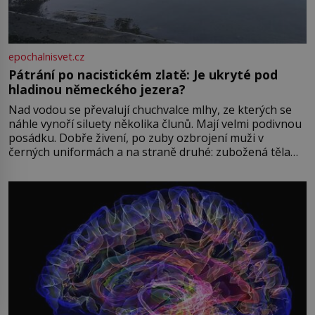
epochalnisvet.cz
Pátrání po nacistickém zlatě: Je ukryté pod
hladinou německého jezera?
Nad vodou se převalují chuchvalce mlhy, ze kterých se
náhle vynoří siluety několika člunů. Mají velmi podivnou
posádku. Dobře živení, po zuby ozbrojení muži v
černých uniformách a na straně druhé: zubožená těla
oblečená v chatrných vězeňských hadrech. Co tato
přízračná scéna znamená? Je jaro roku 1945, druhá
světová válka se chýlí ke konci. Jezero Stolpsee