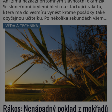
Ani zima nezkazí přítomným slavnostní okamžik.
Se slunečními brýlemi hledí na startující raketu,
která má do vesmíru vynést kromě posádky také
obyčejnou učitelku. Po několika sekundách všem
ztuhnou úsměvy, stroj totiž exploduje. Jejich
VĚDA A TECHNIKA
konstrukce není z levného kraje, daňové
poplatníky stojí miliardy dolarů. Na druhou stranu
zvládnou jen představitelné věci. Na malé kousky
Název: Columbia První […]
Rákos: Nenápadný poklad z mokřadů