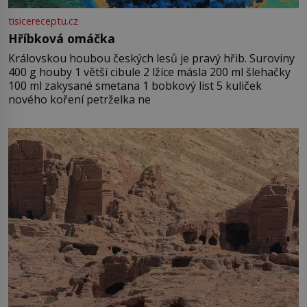
tisicereceptu.cz
Hříbková omáčka
Královskou houbou českých lesů je pravý hřib. Suroviny
400 g houby 1 větší cibule 2 lžíce másla 200 ml šlehačky
100 ml zakysané smetana 1 bobkový list 5 kuliček
nového koření petrželka ne