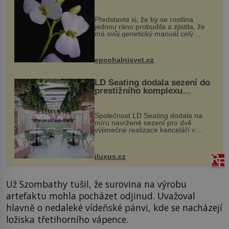
evoluční výhoda
Představte si, že by se rostlina
jednou ráno probudila a zjistila, že
má svůj genetický manuál celý
dvakrát. Přesně to se občas v
přírodě stane – a podle nového
výzkumu to může být pro druhy
epochalnisvet.cz
vstupenka...
LD Seating dodala sezení do
prestižního komplexu
MediaCityUK v Salfordu
Společnost LD Seating dodala na
míru navržené sezení pro dvě
výjimečné realizace kanceláří v
areálu MediaCityUK v anglickém
Salfordu – konkrétně do budov Blue
Tower a Orange Tower. Komplex
iluxus.cz
budov Media...
Už Szombathy tušil, že surovina na výrobu
artefaktu mohla pocházet odjinud. Uvažoval
hlavně o nedaleké vídeňské pánvi, kde se nacházejí
ložiska třetihorního vápence.