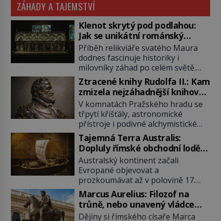
ZÁHADY A TAJEMSTVÍ
Klenot skrytý pod podlahou:
Jak se unikátní románský
poklad dostal do zapadlého
Příběh relikviáře svatého Maura
Bečova?
dodnes fascinuje historiky i
milovníky záhad po celém světě.
Tato románská zlatnická památka
Ztracené knihy Rudolfa II.: Kam
ze 13. století je po českých
zmizela nejzáhadnější knihovna
korunovačních klenotech druhým
Evropy?
V komnatách Pražského hradu se
nejcennějším movitým majetkem v
třpytí křišťály, astronomické
České republice. Přestože byl
přístroje i podivné alchymistické
klenot v roce 1985 po dramatickém
rukopisy. Císař Rudolf II.
pátrání kriminalistů úspěšně
Tajemná Terra Australis:
shromažďuje vše, co souvisí s
nalezen, jeho minulost stále
Dopluly římské obchodní lodě
tajemstvím přírody, hvězd i
obestírá hustá mlha. Otázky, jak
až do Austrálie?
Australský kontinent začali
lidského poznání. Jenže po jeho
přesně se tato […]
Evropané objevovat a
smrti se jeho slavné sbírky začínají
prozkoumávat až v polovině 17.
rozpadat a část z nich mizí navždy.
století. Existuje však možnost, že
Kdo odnesl nejvzácnější knihy? A
Marcus Aurelius: Filozof na
by se o tento vzdálený kontinent
existují ještě někde zapomenuté
trůně, nebo unavený vládce
mohly zajímat již evropské
rukopisy, které nikdo […]
závislý na opiu?
Dějiny si římského císaře Marca
starověké civilizace, a to o 15