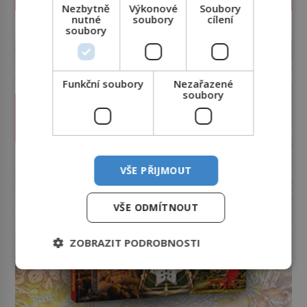
Nezbytně
Výkonové
Soubory
nutné
soubory
cílení
reklama
soubory
Funkční soubory
Nezařazené
soubory
VŠE PŘIJMOUT
VŠE ODMÍTNOUT
ZOBRAZIT PODROBNOSTI