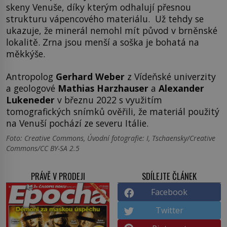
skeny Venuše, díky kterým odhalují přesnou
strukturu vápencového materiálu. Už tehdy se
ukazuje, že minerál nemohl mít původ v brněnské
lokalitě. Zrna jsou menší a soška je bohatá na
měkkýše.
Antropolog
Gerhard Weber
z Vídeňské univerzity
a geologové
Mathias Harzhauser
a
Alexander
Lukeneder
v březnu 2022 s využitím
tomografických snímků ověřili, že materiál použitý
na Venuší pochází ze severu Itálie.
Foto: Creative Commons, Úvodní fotografie: I, Tschaensky/Creative
Commons/CC BY-SA 2.5
PRÁVĚ V PRODEJI
SDÍLEJTE ČLÁNEK
Facebook
Twitter