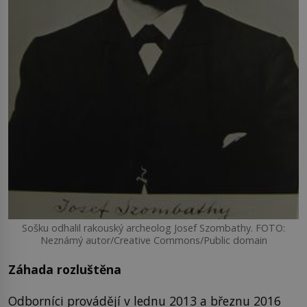
Sošku odhalil rakouský archeolog Josef Szombathy. FOTO:
Neznámý autor/Creative Commons/Public domain
Záhada rozluštěna
Odborníci provádějí v lednu 2013 a březnu 2016