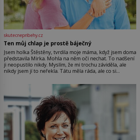
skutecnepribehy.cz
Ten můj chlap je prostě báječný
Jsem holka Štěstěny, tvrdila moje máma, když jsem doma
představila Mirka. Mohla na něm oči nechat. To nadšení
ji neopustilo nikdy. Myslím, že mi trochu záviděla, ale
nikdy jsem jí to neřekla. Tátu měla ráda, ale co si
pamatuji, tak jsme s Mirkem byli zamilovaní mnohem víc.
Jsme spolu moc rádi Tehdy byla jiná doba, když