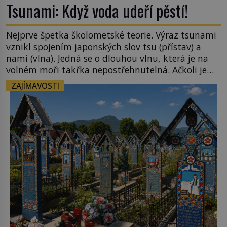
Tsunami: Když voda udeří pěstí!
Nejprve špetka školometské teorie. Výraz tsunami
vznikl spojením japonských slov tsu (přístav) a
nami (vlna). Jedná se o dlouhou vlnu, která je na
volném moři takřka nepostřehnutelná. Ačkoli je
vlnová délka tsunami i 300 kilometrů, výška vlny
ZAJÍMAVOSTI
na volném moři je maximálně 1,5 metru. Máme se
podobné obří vlny obávat i v Evropě? Vznik
tsunami si […]