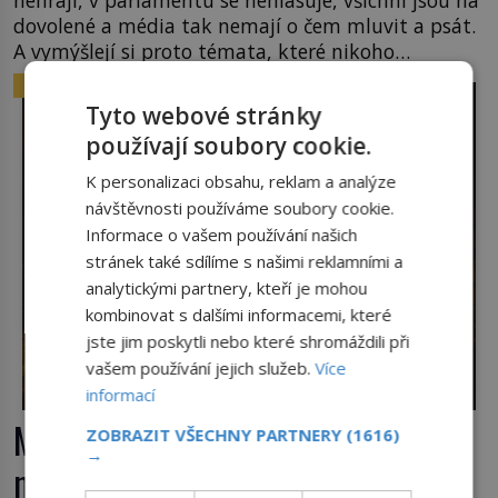
nehrají, v parlamentu se nehlasuje, všichni jsou na
dovolené a média tak nemají o čem mluvit a psát.
A vymýšlejí si proto témata, které nikoho
nezajímají. Proč je však ona letní doba spojovaná
ZAJÍMAVOSTI
zrovna s okurkami? Okurkovou sezónu známe už
Tyto webové stránky
od poloviny 19. století, ovšem jako Češi […]
používají soubory cookie.
K personalizaci obsahu, reklam a analýze
návštěvnosti používáme soubory cookie.
Informace o vašem používání našich
stránek také sdílíme s našimi reklamními a
analytickými partnery, kteří je mohou
kombinovat s dalšími informacemi, které
jste jim poskytli nebo které shromáždili při
vašem používání jejich služeb.
Více
informací
Mrkev není jen oranžová. Její
ZOBRAZIT VŠECHNY PARTNERY
(1616)
→
neuvěřitelný příběh začíná fialovou