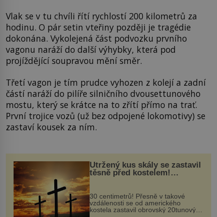
Vlak se v tu chvíli řítí rychlostí 200 kilometrů za
hodinu. O pár setin vteřiny později je tragédie
dokonána. Vykolejená část podvozku prvního
vagonu naráží do další výhybky, která pod
projíždějící soupravou mění směr.
Třetí vagon je tím prudce vyhozen z kolejí a zadní
částí naráží do pilíře silničního dvousettunového
mostu, který se krátce na to zřítí přímo na trať.
První trojice vozů (už bez odpojené lokomotivy) se
zastaví kousek za ním.
Utržený kus skály se zastavil
těsně před kostelem!
Ochránila ho boží síla?
30 centimetrů! Přesně v takové
vzdálenosti se od amerického
kostela zastavil obrovský 20tunový
balvan, který se v květnu 2014