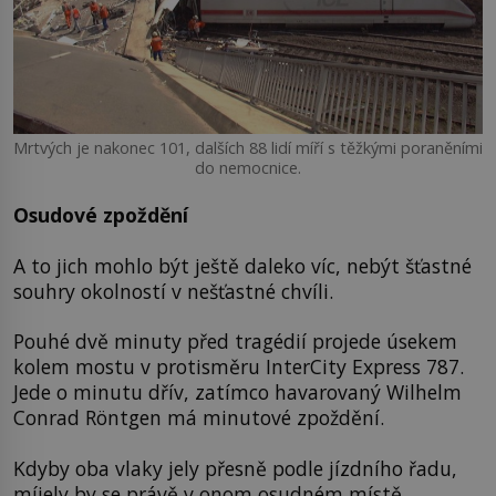
Mrtvých je nakonec 101, dalších 88 lidí míří s těžkými poraněními
do nemocnice.
Osudové zpoždění
A to jich mohlo být ještě daleko víc, nebýt šťastné
souhry okolností v nešťastné chvíli.
Pouhé dvě minuty před tragédií projede úsekem
kolem mostu v protisměru InterCity Express 787.
Jede o minutu dřív, zatímco havarovaný Wilhelm
Conrad Röntgen má minutové zpoždění.
Kdyby oba vlaky jely přesně podle jízdního řadu,
míjely by se právě v onom osudném místě.