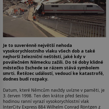
Je to suverénně největší nehoda
vysokorychlostního vlaku všech dob a také
nejhorší železniční neštěstí, jaké kdy v
poválečném Německu zažili. Do té doby klidné
městečko Eschede se rázem stává symbolem
smrti. Řetězec událostí, vedoucí ke katastrofě,
dodnes budí rozpaky.
Datum, které Němcům navždy uvízne v paměti, je
3. červen 1998. Ten den krátce před šestou
hodinou ranní vyrazí vysokorychlostní vlak
InterCity Express 884 Wilhelm Conrad Röntgen z