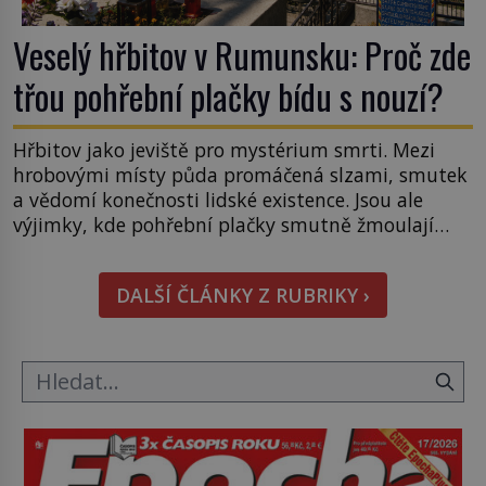
Veselý hřbitov v Rumunsku: Proč zde
třou pohřební plačky bídu s nouzí?
Hřbitov jako jeviště pro mystérium smrti. Mezi
hrobovými místy půda promáčená slzami, smutek
a vědomí konečnosti lidské existence. Jsou ale
výjimky, kde pohřební plačky smutně žmoulají
kapesníky nikoli při smutečním obřadu, ale při
pohledu na výši vyměřené podpory
DALŠÍ ČLÁNKY Z RUBRIKY ›
v nezaměstnanosti. Kam vás pozveme? Unikátní
hřbitov, který si vysloužil název „Veselý“, najdeme
v rumunské vesnici Sapanta, nedaleko hranic […]