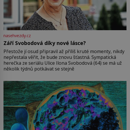
nasehvezdy.cz
Září Svobodová díky nové lásce?
Přestože jí osud připravil až příliš kruté momenty, nikdy
nepřestala věřit, že bude znovu šťastná. Sympatická
herečka ze seriálu Ulice Ilona Svobodová (64) se má už
několik týdnů potkávat se stejně