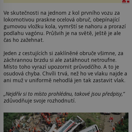
Ve skutečnosti na jednom z kol prvního vozu za
lokomotivou praskne ocelová obruč, obepínající
gumovou vložku kola, vymrští se nahoru a prorazí
podlahu vagónu. Průšvih je na světě, ještě je ale
čas ho zažehnat.
Jeden z cestujících si zaklíněné obruče všimne, za
záchrannou brzdu si ale zatáhnout netroufne.
Místo toho vyrazí upozornit průvodčího. A to je
osudová chyba. Chvíli trvá, než ho ve vlaku najde a
ani muž v uniformě nehodlá jen tak zastavit vlak.
„Nejdřív si to místo prohlédnu, takové jsou předpisy,“
zdůvodňuje svoje rozhodnutí.