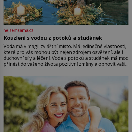
nejsemsama.cz
Kouzlení s vodou z potoků a studánek
Voda má v magii zvláštní místo. Má jedinečné vlastnosti,
které pro vás mohou být nejen zdrojem osvěžení, ale i
duchovní síly a léčení. Voda z potoků a studánek má moc
přinést do vašeho života pozitivní změny a obnovit vaši
energii. Využitím těchto přírodních zdrojů v magii
můžete obohatit své rituály a přinést do svého života
větší harmonii a klid. Je důležité