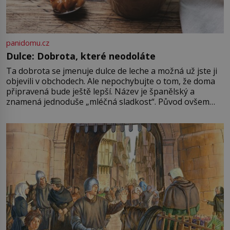
panidomu.cz
Dulce: Dobrota, které neodoláte
Ta dobrota se jmenuje dulce de leche a možná už jste ji
objevili v obchodech. Ale nepochybujte o tom, že doma
připravená bude ještě lepší. Název je španělský a
znamená jednoduše „mléčná sladkost“. Původ ovšem
není úplně jednoznačný, o autorství této receptury se
pře hned několik latinskoamerických zemí a k tomu
Francie, kde se traduje,