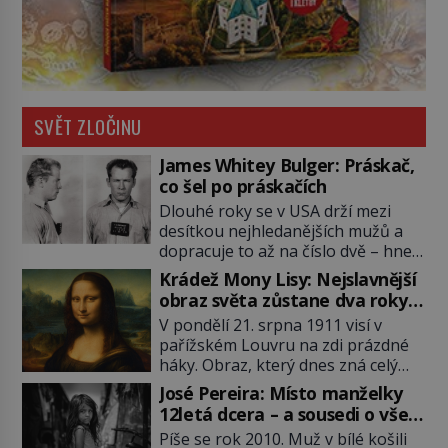
SVĚT ZLOČINU
James Whitey Bulger: Práskač,
co šel po práskačích
Dlouhé roky se v USA drží mezi
desítkou nejhledanějších mužů a
dopracuje to až na číslo dvě – hned
po Usámovi bin Ládinovi (1957–
Krádež Mony Lisy: Nejslavnější
2011). To je James „Whitey“ Bulger
obraz světa zůstane dva roky
(1929–2018) viněný ze spoluúčasti
nezvěstný
V pondělí 21. srpna 1911 visí v
na 19 vraždách, vydírání a lichvy. A
pařížském Louvru na zdi prázdné
samozřejmě, krom toho je ještě
háky. Obraz, který dnes zná celý
drogový dealer, který neváhá
svět, je pryč. Zpočátku si nikdo
odstranit z cesty všechny práskače,
José Pereira: Místo manželky
nemyslí, že jde o krádež.
zatímco […]
12letá dcera – a sousedi o všem
Zaměstnanci jsou přesvědčeni, že
vědí!
Píše se rok 2010. Muž v bílé košili
Mona Lisa je jen v restaurátorské