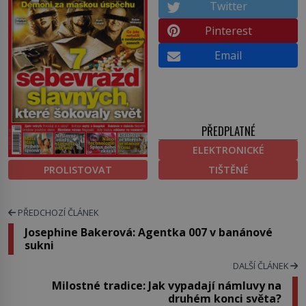
Twitter
Pinterest
Email
PŘEDPLATNÉ
ELEKTRONICKÉ
PROLISTOVAT
TIŠTĚNÉ
PŘEDCHOZÍ ČLÁNEK
Josephine Bakerová: Agentka 007 v banánové
sukni
DALŠÍ ČLÁNEK
Milostné tradice: Jak vypadají námluvy na
druhém konci světa?