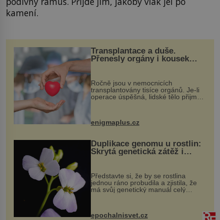
podivný rámus. Přijde jim, jakoby vlak jel po
kamení.
Transplantace a duše.
Přenesly orgány i kousek
osobnosti dárce?
Ročně jsou v nemocnicích
transplantovány tisíce orgánů. Je-li
operace úspěšná, lidské tělo přijme
darovaný orgán za své a pacient
může vést plnohodnotný život. Ale co
když při transplantaci nepřijímám...
enigmaplus.cz
Duplikace genomu u rostlin:
Skrytá genetická zátěž i
evoluční výhoda
Představte si, že by se rostlina
jednou ráno probudila a zjistila, že
má svůj genetický manuál celý
dvakrát. Přesně to se občas v
přírodě stane – a podle nového
výzkumu to může být pro druhy
epochalnisvet.cz
vstupenka...