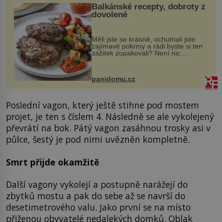
Balkánské recepty, dobroty z
dovolené
Měli jste se krásně, ochutnali jste
zajímavé pokrmy a rádi byste si ten
zážitek zopakovali? Není nic
snazšího. Pljeskavica (10 porcí)
Možná jste ji ochutnali na dovolené v
bývalé Jugoslávii, lze ji vi...
panidomu.cz
Poslední vagon, který ještě stihne pod mostem
projet, je ten s číslem 4. Následně se ale vykolejený
převrátí na bok. Pátý vagon zasáhnou trosky asi v
půlce, šestý je pod nimi uvězněn kompletně.
Smrt přijde okamžitě
Další vagony vykolejí a postupně narážejí do
zbytků mostu a pak do sebe až se navrší do
desetimetrového valu. Jako první se na místo
přiženou obyvatelé nedalekých domků. Oblak