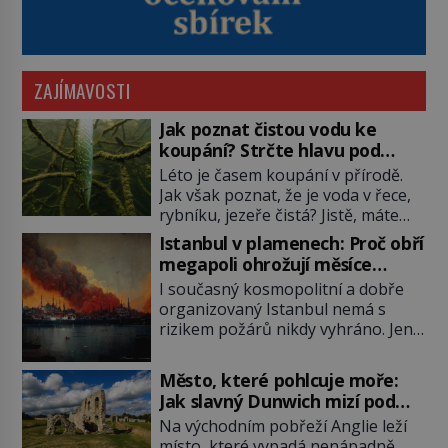
ZAJÍMAVOSTI
Jak poznat čistou vodu ke
koupání? Strčte hlavu pod
hladinu!
Léto je časem koupání v přírodě.
Jak však poznat, že je voda v řece,
rybníku, jezeře čistá? Jistě, máte
možnost využít informace
Istanbul v plamenech: Proč obří
hygieniků či podrobit křížovému
megapoli ohrožují měsíce
výslechu provozovatele přírodního
smaženého lilku?
I současný kosmopolitní a dobře
koupaliště. Existuje ale ještě jiná
organizovaný Istanbul nemá s
alternativa. Jaká? Podívat se pod
rizikem požárů nikdy vyhráno. Jen
hladinu a zjistit, kdo si onu
těžko si tak člověk dokáže
konkrétní vodní lokalitu oblíbil už
představit, jaká požární rizika
dávno před vámi. Říká se jim
Město, které pohlcuje moře:
skrýval Istanbul časů minulých. Jak
bioindikátory […]
Jak slavný Dunwich mizí pod
čelilo město v minulosti potenciální
hladinou
Na východním pobřeží Anglie leží
ohnivé katastrofě a proč jsou zde
místo, které vypadá nenápadně.