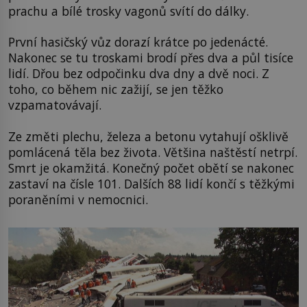
prachu a bílé trosky vagonů svítí do dálky.
První hasičský vůz dorazí krátce po jedenácté.
Nakonec se tu troskami brodí přes dva a půl tisíce
lidí. Dřou bez odpočinku dva dny a dvě noci. Z
toho, co během nic zažijí, se jen těžko
vzpamatovávají.
Ze změti plechu, železa a betonu vytahují ošklivě
pomlácená těla bez života. Většina naštěstí netrpí.
Smrt je okamžitá. Konečný počet obětí se nakonec
zastaví na čísle 101. Dalších 88 lidí končí s těžkými
poraněními v nemocnici.