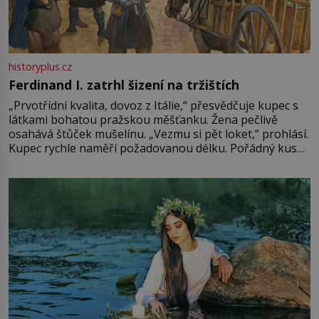
historyplus.cz
Ferdinand I. zatrhl šizení na tržištích
„Prvotřídní kvalita, dovoz z Itálie,“ přesvědčuje kupec s
látkami bohatou pražskou měšťanku. Žena pečlivě
osahává štůček mušelínu. „Vezmu si pět loket,“ prohlásí.
Kupec rychle naměří požadovanou délku. Pořádný kus
mu přitom zůstane za prsty… „Na šaty ho bude málo,
milostpaní. Stačí jenom na sukni,“ zhodnotí švadlena
množství růžového mušelínu. „Ošidili vás, podívejte.“
Vezme do ruky dřevěnou