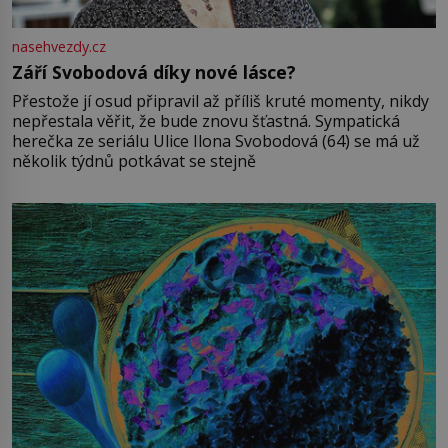
nasehvezdy.cz
Září Svobodová díky nové lásce?
Přestože jí osud připravil až příliš kruté momenty, nikdy
nepřestala věřit, že bude znovu šťastná. Sympatická
herečka ze seriálu Ulice Ilona Svobodová (64) se má už
několik týdnů potkávat se stejně