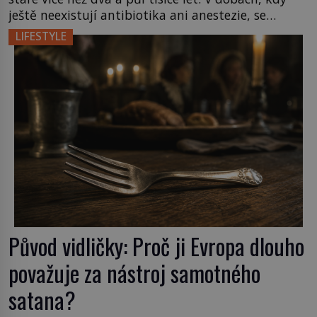
ještě neexistují antibiotika ani anestezie, se
odvážní lékaři pokoušejí vracet lidem tváře
LIFESTYLE
znetvořené válkou, tresty nebo nehodami. Jejich
metody jsou překvapivě promyšlené a některé
principy používají chirurgové dodnes. Úplně první
[…]
Původ vidličky: Proč ji Evropa dlouho
považuje za nástroj samotného
satana?