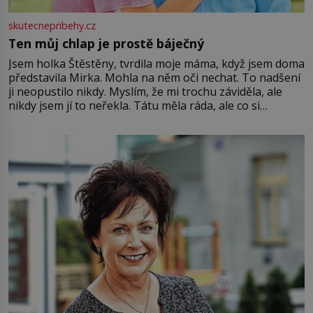
skutecnepribehy.cz
Ten můj chlap je prostě báječný
Jsem holka Štěstěny, tvrdila moje máma, když jsem doma
představila Mirka. Mohla na něm oči nechat. To nadšení
ji neopustilo nikdy. Myslím, že mi trochu záviděla, ale
nikdy jsem jí to neřekla. Tátu měla ráda, ale co si
pamatuji, tak jsme s Mirkem byli zamilovaní mnohem víc.
Jsme spolu moc rádi Tehdy byla jiná doba, když