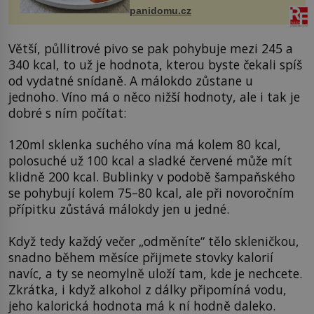
bývalé Jugoslávii, lze ji vi...
panidomu.cz
Větší, půllitrové pivo se pak pohybuje mezi 245 a
340 kcal, to už je hodnota, kterou byste čekali spíš
od vydatné snídaně. A málokdo zůstane u
jednoho. Víno má o něco nižší hodnoty, ale i tak je
dobré s ním počítat:
120ml sklenka suchého vína má kolem 80 kcal,
polosuché už 100 kcal a sladké červené může mít
klidně 200 kcal. Bublinky v podobě šampaňského
se pohybují kolem 75–80 kcal, ale při novoročním
přípitku zůstává málokdy jen u jedné.
Když tedy každý večer „odměníte“ tělo skleničkou,
snadno během měsíce přijmete stovky kalorií
navíc, a ty se neomylně uloží tam, kde je nechcete.
Zkrátka, i když alkohol z dálky připomíná vodu,
jeho kalorická hodnota má k ní hodně daleko.