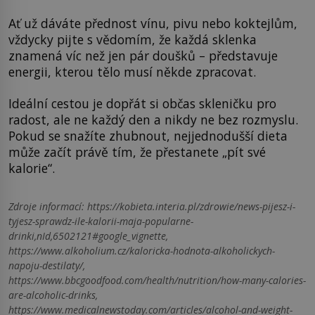
Ať už dáváte přednost vínu, pivu nebo koktejlům,
vždycky pijte s vědomím, že každá sklenka
znamená víc než jen pár doušků – představuje
energii, kterou tělo musí někde zpracovat.
Ideální cestou je dopřát si občas skleničku pro
radost, ale ne každý den a nikdy ne bez rozmyslu.
Pokud se snažíte zhubnout, nejjednodušší dieta
může začít právě tím, že přestanete „pít své
kalorie“.
Zdroje informací:
https://kobieta.interia.pl/zdrowie/news-pijesz-i-
tyjesz-sprawdz-ile-kalorii-maja-popularne-
drinki,nId,6502121#google_vignette,
https://www.alkoholium.cz/kaloricka-hodnota-alkoholickych-
napoju-destilaty/,
https://www.bbcgoodfood.com/health/nutrition/how-many-calories-
are-alcoholic-drinks,
https://www.medicalnewstoday.com/articles/alcohol-and-weight-