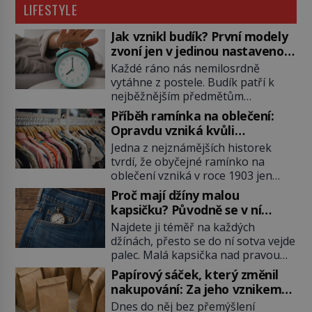
LIFESTYLE
Jak vznikl budík? První modely
zvoní jen v jedinou nastavenou
hodinu
Každé ráno nás nemilosrdně
vytáhne z postele. Budík patří k
nejběžnějším předmětům
domácnosti, jeho cesta k dnešní
Příběh ramínka na oblečení:
podobě je ale překvapivě dlouhá.
Opravdu vzniká kvůli
První lidé se probouzejí podle
zapomenutému kabátu?
Jedna z nejznámějších historek
slunce, kohoutů nebo kostelních
tvrdí, že obyčejné ramínko na
zvonů. Když se konečně objeví
oblečení vzniká v roce 1903 jen
první skutečný mechanický budík,
proto, že zaměstnanec americké
má jednu zásadní nevýhodu,
Proč mají džíny malou
továrny nenajde volný věšák na
zazvoní pouze ve čtyři hodiny ráno
kapsičku? Původně se v ní
kabát. Je to ale skutečně pravda?
a jiný čas nastavit neumí. […]
schovávají kapesní hodinky, ne
Najdete ji téměř na každých
Historici upozorňují, že příběh je
mince
džínách, přesto se do ní sotva vejde
zčásti legendou. Moderní drátěné
palec. Malá kapsička nad pravou
ramínko skutečně vzniká na
přední kapsou budí zvědavost už
začátku 20. století, jeho kořeny
Papírový sáček, který změnil
celé generace. Někdo do ní
však sahají mnohem hlouběji a
nakupování: Za jeho vznikem
schovává mince, jiný zapalovač
podílí se […]
stojí odvážná žena i soudní
Dnes do něj bez přemýšlení
nebo sluchátka. Její skutečný