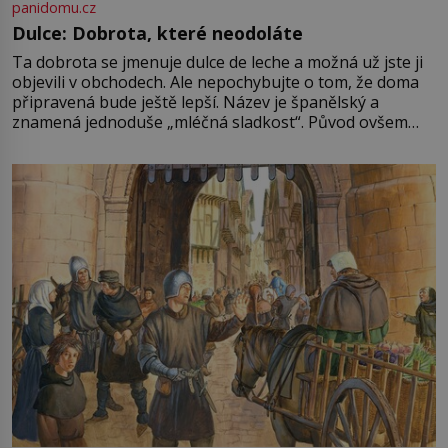
panidomu.cz
Dulce: Dobrota, které neodoláte
Ta dobrota se jmenuje dulce de leche a možná už jste ji
objevili v obchodech. Ale nepochybujte o tom, že doma
připravená bude ještě lepší. Název je španělský a
znamená jednoduše „mléčná sladkost“. Původ ovšem
není úplně jednoznačný, o autorství této receptury se
pře hned několik latinskoamerických zemí a k tomu
Francie, kde se traduje,