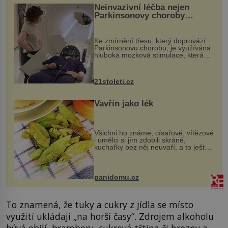
Neinvazivní léčba nejen
Parkinsonovy choroby
pomocí ultrazvukové
„helmy“
Ke zmírnění třesu, který doprovází
Parkinsonovu chorobu, je využívána
hluboká mozková stimulace, která
však vyžaduje vysoce invazivní
zákrok. Ultrazvuk zase není vhodný
k dostatečně přesnému zacílení ...
21stoleti.cz
Vavřín jako lék
Všichni ho známe, císařové, vítězové
i umělci si jím zdobili skráně,
kuchařky bez něj neuvaří, a to ještě
nevíte, že bobkový list může výrazně
zmírnit některé naše neduhy.
Obsahuje v malém množství ně...
panidomu.cz
To znamená, že tuky a cukry z jídla se místo
využití ukládají „na horší časy“. Zdrojem alkoholu
bývá obilí, brambory, cukrová třtina či hrozny a