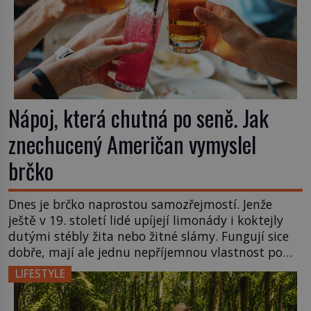
Nápoj, která chutná po seně. Jak
znechucený Američan vymyslel
brčko
Dnes je brčko naprostou samozřejmostí. Jenže
ještě v 19. století lidé upíjejí limonády i koktejly
dutými stébly žita nebo žitné slámy. Fungují sice
dobře, mají ale jednu nepříjemnou vlastnost po
chvíli se rozmáčejí a nápoji dodávají travnatou
LIFESTYLE
příchuť. Právě tahle drobná nepříjemnost přivede
amerického výrobce cigaretových náustků k