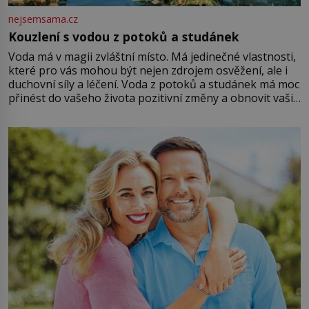
nejsemsama.cz
Kouzlení s vodou z potoků a studánek
Voda má v magii zvláštní místo. Má jedinečné vlastnosti,
které pro vás mohou být nejen zdrojem osvěžení, ale i
duchovní síly a léčení. Voda z potoků a studánek má moc
přinést do vašeho života pozitivní změny a obnovit vaši
energii. Využitím těchto přírodních zdrojů v magii
můžete obohatit své rituály a přinést do svého života
větší harmonii a klid. Je důležité