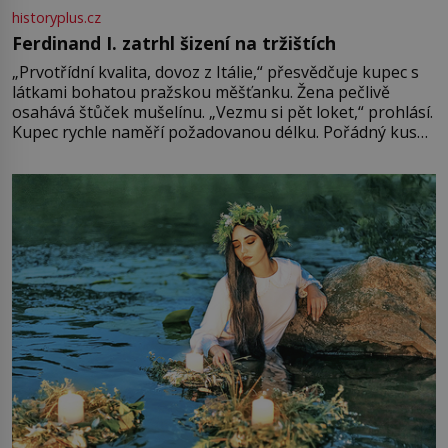
historyplus.cz
Ferdinand I. zatrhl šizení na tržištích
„Prvotřídní kvalita, dovoz z Itálie,“ přesvědčuje kupec s
látkami bohatou pražskou měšťanku. Žena pečlivě
osahává štůček mušelínu. „Vezmu si pět loket,“ prohlásí.
Kupec rychle naměří požadovanou délku. Pořádný kus
mu přitom zůstane za prsty… „Na šaty ho bude málo,
milostpaní. Stačí jenom na sukni,“ zhodnotí švadlena
množství růžového mušelínu. „Ošidili vás, podívejte.“
Vezme do ruky dřevěnou