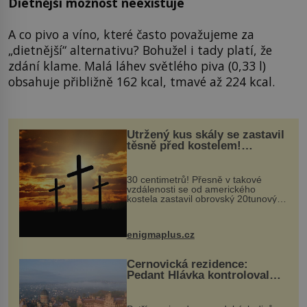
Dietnější možnost neexistuje
A co pivo a víno, které často považujeme za
„dietnější“ alternativu? Bohužel i tady platí, že
zdání klame. Malá láhev světlého piva (0,33 l)
obsahuje přibližně 162 kcal, tmavé až 224 kcal.
Utržený kus skály se zastavil
těsně před kostelem!
Ochránila ho boží síla?
30 centimetrů! Přesně v takové
vzdálenosti se od amerického
kostela zastavil obrovský 20tunový
balvan, který se v květnu 2014
nečekaně odtrhl od nedaleké skály
při její demolici. Podle místních stojí
enigmaplus.cz
...
Černovická rezidence:
Pedant Hlávka kontroloval
každou cihlu