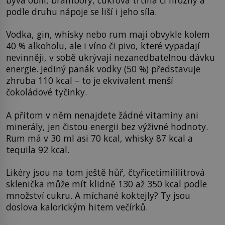
podle druhu nápoje se liší i jeho síla.
Vodka, gin, whisky nebo rum mají obvykle kolem
40 % alkoholu, ale i víno či pivo, které vypadají
nevinněji, v sobě ukrývají nezanedbatelnou dávku
energie. Jediný panák vodky (50 %) představuje
zhruba 110 kcal – to je ekvivalent menší
čokoládové tyčinky.
A přitom v něm nenajdete žádné vitaminy ani
minerály, jen čistou energii bez výživné hodnoty.
Rum má v 30 ml asi 70 kcal, whisky 87 kcal a
tequila 92 kcal.
Likéry jsou na tom ještě hůř, čtyřicetimililitrová
sklenička může mít klidně 130 až 350 kcal podle
množství cukru. A míchané koktejly? Ty jsou
doslova kalorickým hitem večírků.