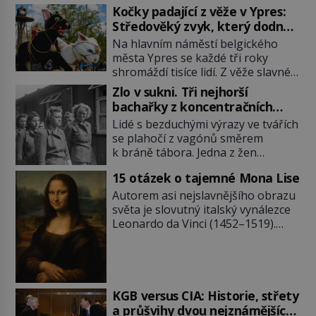
Kočky padající z věže v Ypres:
Středověký zvyk, který dodnes
budí rozpaky
Na hlavním náměstí belgického
města Ypres se každé tři roky
shromáždí tisíce lidí. Z věže slavné
tržnice létají do davu kočky, diváci
Zlo v sukni. Tři nejhorší
jásají a snaží se je chytit. Naštěstí
bachařky z koncentračních
už nejde o živá zvířata, ale jenom o
táborů
Lidé s bezduchými výrazy ve tvářích
plyšové suvenýry. Kdysi to ale bylo
se plahočí z vagónů směrem
jinak. Tato veselá podívaná
k bráně tábora. Jedna z žen
připomíná jeden z nejpodivnějších
pohlédne přímo na dozorkyni a
a zároveň nejkrutějších zvyků […]
15 otázek o tajemné Mona Lise
jejich oči se setkají. Místo soucitu
však přichází gesto, které
Autorem asi nejslavnějšího obrazu
nebožačku posílá rovnou do
světa je slovutný italský vynálezce
plynové komory. Jména jako Rudolf
Leonardo da Vinci (1452–1519).
Höss (1901–1947), Josef Mengele
Jenže jeho nevinně usmívající dámu
(1911–1979) či Heinrich Himmler
obklopují otazníky, na některé
(1900–1945) zná každý, o koho se
historici odpověď objeví, jiné
historie jen otřela. Jenže […]
zůstanou nezodpovězené. Kam si ji
pověsil Napoleon? Samotný císař
KGB versus CIA: Historie, střety
Napoleon Bonaparte (1769–1821)
a průšvihy dvou nejznámějších