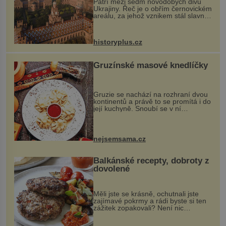
Patří mezi sedm novodobých divů
Ukrajiny. Řeč je o obřím černovickém
areálu, za jehož vznikem stál slavný
český architekt Josef Hlávka. Ten si
na něm dal mimořádně záležet. Jeho
stavební plány by při ...
historyplus.cz
Gruzínské masové knedlíčky
Gruzie se nachází na rozhraní dvou
kontinentů a právě to se promítá i do
její kuchyně. Snoubí se v ní
evropské a asijské chutě a díky tomu
vznikají rozmanité a chuťově bohaté
pokrmy, které rozhodně st...
nejsemsama.cz
Balkánské recepty, dobroty z
dovolené
Měli jste se krásně, ochutnali jste
zajímavé pokrmy a rádi byste si ten
zážitek zopakovali? Není nic
snazšího. Pljeskavica (10 porcí)
Možná jste ji ochutnali na dovolené v