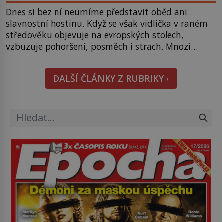
Dnes si bez ní neumíme představit oběd ani
slavnostní hostinu. Když se však vidlička v raném
středověku objevuje na evropských stolech,
vzbuzuje pohoršení, posměch i strach. Mnozí
duchovní ji označují za projev pýchy a zbytečného
přepychu, někteří dokonce za nástroj ďábla. Trvá
DALŠÍ ČLÁNKY Z RUBRIKY ›
téměř sedm století, než se z opovrhovaného
předmětu stává nepostradatelná součást
stolování. První […]