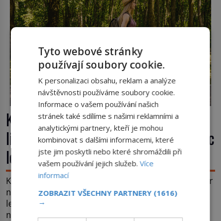
nápadu, který změní způsob pití po celém […]
Tyto webové stránky
používají soubory cookie.
K personalizaci obsahu, reklam a analýze
návštěvnosti používáme soubory cookie.
Informace o vašem používání našich
Kufr, který se konečně rozjede. Proč
stránek také sdílíme s našimi reklamními a
analytickými partnery, kteří je mohou
lidé čekají na kolečka téměř pět tisíc
kombinovat s dalšími informacemi, které
let?
jste jim poskytli nebo které shromáždili při
vašem používání jejich služeb.
Více
informací
Kolo patří k nejstarším vynálezům lidstva, ale kufr
na kolečkách se objevuje až ve 20. století. Po tisíce
ZOBRAZIT VŠECHNY PARTNERY
(1616)
→
let lidé vláčejí těžká zavazadla v rukou, na zádech
nebo je nakládají na povozy. Stačí přitom jediný