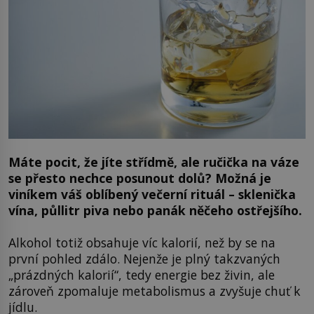
Máte pocit, že jíte střídmě, ale ručička na váze
se přesto nechce posunout dolů? Možná je
viníkem váš oblíbený večerní rituál – sklenička
vína, půllitr piva nebo panák něčeho ostřejšího.
Alkohol totiž obsahuje víc kalorií, než by se na
první pohled zdálo. Nejenže je plný takzvaných
„prázdných kalorií“, tedy energie bez živin, ale
zároveň zpomaluje metabolismus a zvyšuje chuť k
jídlu.