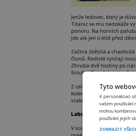
Jenže ledovec, který je důvo
Titanic se mu nedokáže vyh
ponoru. Na horních palubác
Jde ale jen o klid před děs
Začíná zběsilá a chaotick
člunů. Radisté vysílají nou
Zhruba dvě hodiny po nára
šrouby. Tou dobou je zřejmé
Tyto webové
Z celkového počtu 2200 os
kolem 700. Parník klesá ke
K personalizaci o
vraků historie.
vašem používání na
mohou kombinovat 
Labutí píseň slavného v
používání jejich s
V současnosti vrak Titanic
ZOBRAZIT VŠE
oceánu, asi 3,8 kilometru 