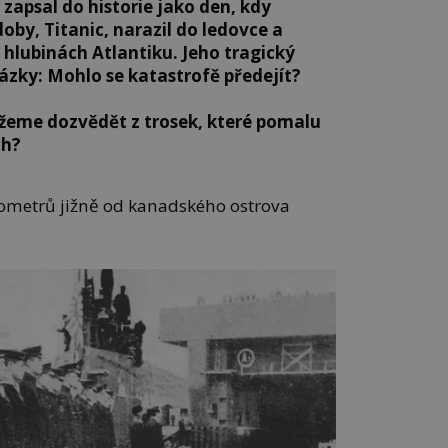
zapsal do historie jako den, kdy
doby, Titanic, narazil do ledovce a
hlubinách Atlantiku. Jeho tragický
zky: Mohlo se katastrofě předejít?
ůžeme dozvědět z trosek, které pomalu
ch?
lometrů jižně od kanadského ostrova