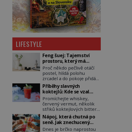
LIFESTYLE
Feng šuej: Tajemství
prostoru, který má
přinášet štěstí
Proč někdo pečlivě otáčí
postel, hlídá polohu
zrcadel a do pokoje přidává
rostliny, vodu nebo dřevo?
Příběhy slavných
Feng šuej tvrdí, že domov
koktejlů: Kde se vzal
není jen soubor zdí a
Manhattan a Bloody
Promíchejte whiskey,
nábytku. Je to prostor,
Mary?
červený vermut, několik
kterým proudí energie
střiků koktejlových bitters
čchi a jeho uspořádání
a led, sceďte, ozdobte
může ovlivňovat, jak se v
Nápoj, která chutná po
koktejlovou třešinkou a
něm člověk cítí. Feng šuej
seně. Jak znechucený
tadá… Manhattan je tu! A
má kořeny ve staré Číně a
Američan vymyslel brčko
Dnes je brčko naprostou
pokud to má být skutečně
jeho historie […]