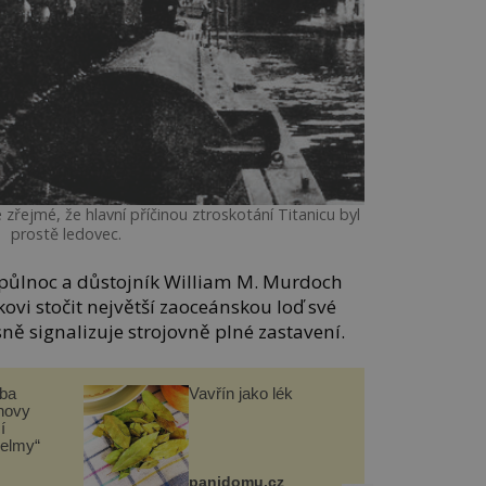
řejmé, že hlavní příčinou ztroskotání Titanicu byl
prostě ledovec.
e půlnoc a důstojník William M. Murdoch
ovi stočit největší zaoceánskou loď své
ně signalizuje strojovně plné zastavení.
čba
Vavřín jako lék
novy
í
helmy“
panidomu.cz