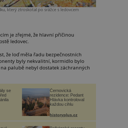
íku, který ztroskotal po srážce s ledovcem
m je zřejmé, že hlavní příčinou
ostě ledovec.
st, že loď měla řadu bezpečnostních
enty byly nekvalitní, kormidlo bylo
a na palubě nebyl dostatek záchranných
ály se
Černovická
před
rezidence: Pedant
ánila
Hlávka kontroloval
každou cihlu
historyplus.cz