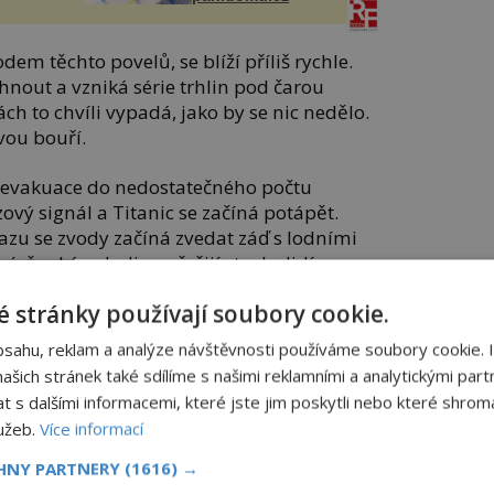
dem těchto povelů, se blíží příliš rychle.
nout a vzniká série trhlin pod čarou
h to chvíli vypadá, jako by se nic nedělo.
ivou bouří.
á evakuace do nedostatečného počtu
zový signál a Titanic se začíná potápět.
zu se zvody začíná zvedat záď s lodními
, že zkázu lodi nepřežijí stovky lidí.
 stránky používají soubory cookie.
ob na palubě se jich nakonec zachrání jen
 dnu a stává se jedním z nejslavnějších
bsahu, reklam a analýze návštěvnosti používáme soubory cookie. 
šich stránek také sdílíme s našimi reklamními a analytickými partn
s dalšími informacemi, které jste jim poskytli nebo které shromá
raku
lužeb.
Více informací
u stále odpočívá na dně Atlantského
CHNY PARTNERY
(1616) →
pod hladinou. Několik stovek kilometrů