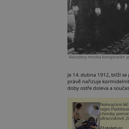
Navzdory mnoha konspiracím je z
Je 14. dubna 1912, blíží s
právě nařizuje kormidelník
doby ostře doleva a součas
Neinvazivní lé
nejen Parkinso
choroby pomoc
ultrazvukové „
21stoleti.cz