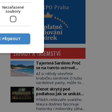
Nezařazené
soubory
E PŘIJMOUT
ZÁHADY A TAJEMSTVÍ
Tajemná Sardinie: Proč
se na tomto ostrově
nedoporučuje pytlovat
Až si někdy otevřete
„mořské brambory“?
krabičku sardinek či tubu
sardelové pasty, může to
být i lehké pozvání na
Klenot skrytý pod
cestu do srdce
podlahou: Jak se unikátní
Středozemního moře, na
románský poklad dostal
Příběh relikviáře svatého
ostrov hrdých Sardů.
do zapadlého Bečova?
Maura dodnes fascinuje
Věděli jste, že to byl právě
historiky i milovníky záhad
italský ostrov Sardinie,