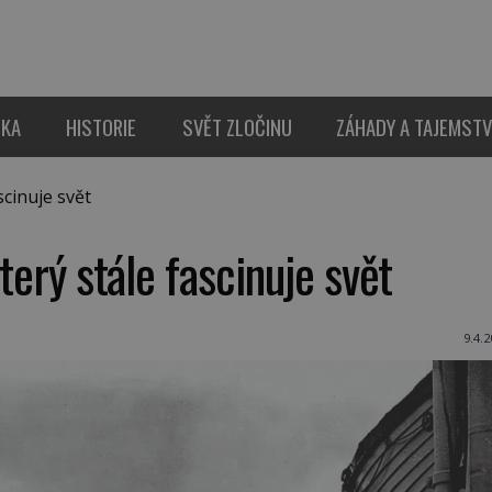
IKA
HISTORIE
SVĚT ZLOČINU
ZÁHADY A TAJEMSTV
scinuje svět
který stále fascinuje svět
9.4.