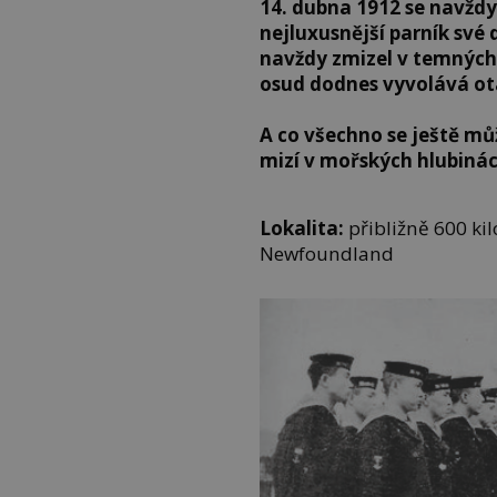
14. dubna 1912 se navždy 
nejluxusnější parník své 
navždy zmizel v temných 
osud dodnes vyvolává otá
A co všechno se ještě m
mizí v mořských hlubiná
Lokalita:
přibližně 600 ki
Newfoundland