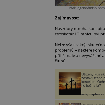
Vrak legendárního parn
Zajímavost:
Navzdory mnoha konspirací
ztroskotání Titanicu byl pr
Nelze však zakrýt skutečno
problémů – některé kompon
příliš malé a nevyvážené 
člunů.
Utržený kus sk
zastavil těsně 
kostelem! Ochr
ho boží síla?
enigmaplus.cz