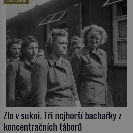
HISTORIE
Tato veselá podívaná připomíná jeden z
nejpodivnějších a zároveň nejkrutějších zvyků […]
Zlo v sukni. Tři nejhorší bachařky z
koncentračních táborů