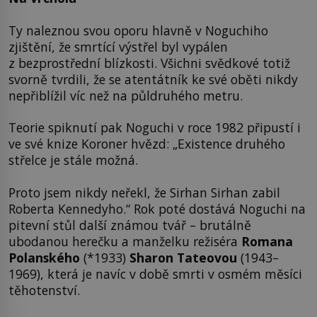
Ty naleznou svou oporu hlavně v Noguchiho
zjištění, že smrtící výstřel byl vypálen
z bezprostřední blízkosti. Všichni svědkové totiž
svorně tvrdili, že se atentátník ke své oběti nikdy
nepřiblížil víc než na půldruhého metru.
Teorie spiknutí pak Noguchi v roce 1982 připustí i
ve své knize Koroner hvězd: „Existence druhého
střelce je stále možná.
Proto jsem nikdy neřekl, že Sirhan Sirhan zabil
Roberta Kennedyho.“ Rok poté dostává Noguchi na
pitevní stůl další známou tvář – brutálně
ubodanou herečku a manželku režiséra
Romana
Polanského
(*1933)
Sharon Tateovou
(1943–
1969), která je navíc v době smrti v osmém měsíci
těhotenství.