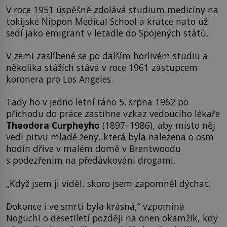
V roce 1951 úspěšně zdolává studium medicíny na
tokijské Nippon Medical School a krátce nato už
sedí jako emigrant v letadle do Spojených států.
V zemi zaslíbené se po dalším horlivém studiu a
několika stážích stává v roce 1961 zástupcem
koronera pro Los Angeles.
Tady ho v jedno letní ráno 5. srpna 1962 po
příchodu do práce zastihne vzkaz vedoucího lékaře
Theodora Curpheyho
(1897–1986), aby místo něj
vedl pitvu mladé ženy, která byla nalezena o osm
hodin dříve v malém domě v Brentwoodu
s podezřením na předávkování drogami.
„Když jsem ji viděl, skoro jsem zapomněl dýchat.
Dokonce i ve smrti byla krásná,“ vzpomíná
Noguchi o desetiletí později na onen okamžik, kdy