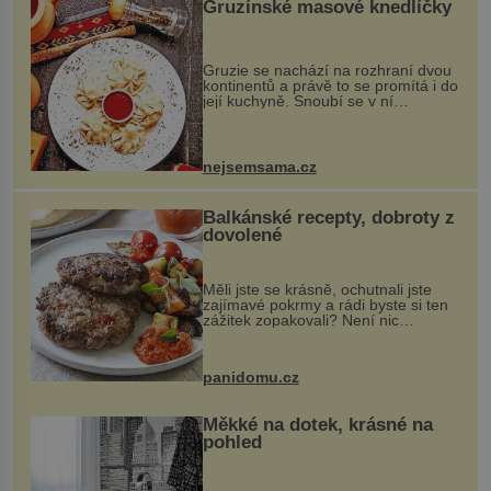
Gruzínské masové knedlíčky
Gruzie se nachází na rozhraní dvou
kontinentů a právě to se promítá i do
její kuchyně. Snoubí se v ní
evropské a asijské chutě a díky tomu
vznikají rozmanité a chuťově bohaté
pokrmy, které rozhodně st...
nejsemsama.cz
Balkánské recepty, dobroty z
dovolené
Měli jste se krásně, ochutnali jste
zajímavé pokrmy a rádi byste si ten
zážitek zopakovali? Není nic
snazšího. Pljeskavica (10 porcí)
Možná jste ji ochutnali na dovolené v
bývalé Jugoslávii, lze ji vi...
panidomu.cz
Měkké na dotek, krásné na
pohled