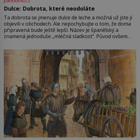
panidomu.cz
Dulce: Dobrota, které neodoláte
Ta dobrota se jmenuje dulce de leche a možná už jste ji
objevili v obchodech. Ale nepochybujte o tom, že doma
připravená bude ještě lepší. Název je španělský a
znamená jednoduše „mléčná sladkost“. Původ ovšem
není úplně jednoznačný, o autorství této receptury se
pře hned několik latinskoamerických zemí a k tomu
Francie, kde se traduje,