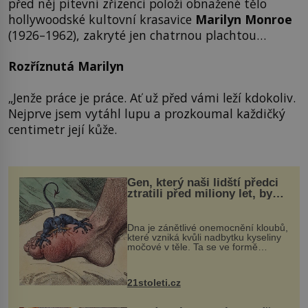
před něj pitevní zřízenci položí obnažené tělo
hollywoodské kultovní krasavice
Marilyn Monroe
(1926–1962), zakryté jen chatrnou plachtou…
Rozříznutá Marilyn
„Jenže práce je práce. Ať už před vámi leží kdokoliv.
Nejprve jsem vytáhl lupu a prozkoumal každičký
centimetr její kůže.
Gen, který naši lidští předci
ztratili před miliony let, by
mohl pomoci s léčbou
„nemoci králů“
Dna je zánětlivé onemocnění kloubů,
které vzniká kvůli nadbytku kyseliny
močové v těle. Ta se ve formě
krystalků ukládá v blízkosti kloubů,
nejčastěji přitom postihuje palce na
nohou, a způsobuje bole...
21stoleti.cz