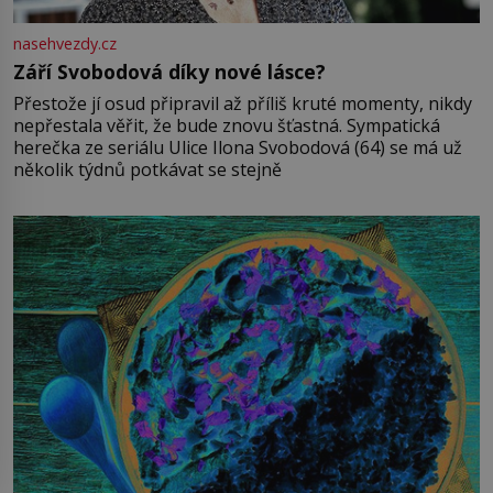
nasehvezdy.cz
Září Svobodová díky nové lásce?
Přestože jí osud připravil až příliš kruté momenty, nikdy
nepřestala věřit, že bude znovu šťastná. Sympatická
herečka ze seriálu Ulice Ilona Svobodová (64) se má už
několik týdnů potkávat se stejně