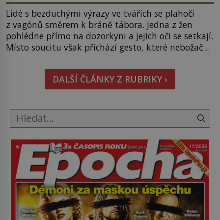
Lidé s bezduchými výrazy ve tvářích se plahočí
z vagónů směrem k bráně tábora. Jedna z žen
pohlédne přímo na dozorkyni a jejich oči se setkají.
Místo soucitu však přichází gesto, které nebožačku
posílá rovnou do plynové komory. Jména jako
Rudolf Höss (1901–1947), Josef Mengele (1911–
DALŠÍ ČLÁNKY Z RUBRIKY ›
1979) či Heinrich Himmler (1900–1945) zná každý,
o koho se historie jen otřela. Jenže […]