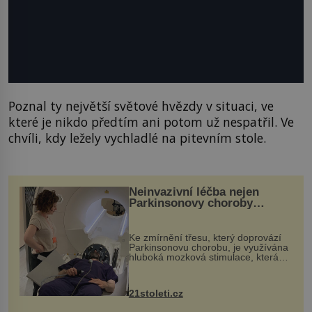
Poznal ty největší světové hvězdy v situaci, ve
které je nikdo předtím ani potom už nespatřil. Ve
chvíli, kdy ležely vychladlé na pitevním stole.
Neinvazivní léčba nejen
Parkinsonovy choroby
pomocí ultrazvukové
„helmy“
Ke zmírnění třesu, který doprovází
Parkinsonovu chorobu, je využívána
hluboká mozková stimulace, která
však vyžaduje vysoce invazivní
zákrok. Ultrazvuk zase není vhodný
k dostatečně přesnému zacílení ...
21stoleti.cz