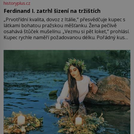
historyplus.cz
Ferdinand I. zatrhl šizení na tržištích
„Prvotřídní kvalita, dovoz z Itálie,“ přesvědčuje kupec s
látkami bohatou pražskou měšťanku. Žena pečlivě
osahává štůček mušelínu. „Vezmu si pět loket,“ prohlásí.
Kupec rychle naměří požadovanou délku. Pořádný kus
mu přitom zůstane za prsty… „Na šaty ho bude málo,
milostpaní. Stačí jenom na sukni,“ zhodnotí švadlena
množství růžového mušelínu. „Ošidili vás, podívejte.“
Vezme do ruky dřevěnou