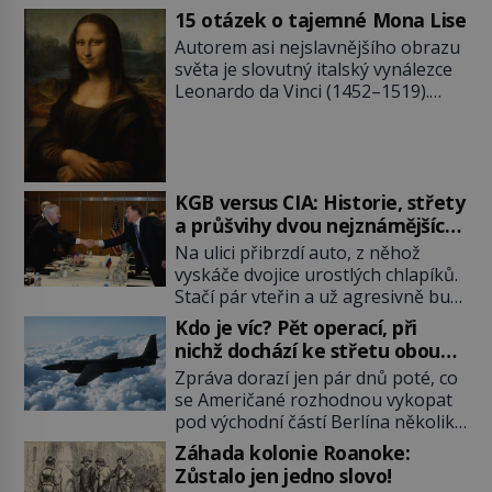
15 otázek o tajemné Mona Lise
Autorem asi nejslavnějšího obrazu
světa je slovutný italský vynálezce
Leonardo da Vinci (1452–1519).
Jenže jeho nevinně usmívající dámu
obklopují otazníky, na některé
historici odpověď objeví, jiné
zůstanou nezodpovězené. Kam si ji
pověsil Napoleon? Samotný císař
KGB versus CIA: Historie, střety
Napoleon Bonaparte (1769–1821)
a průšvihy dvou nejznámějších
má pro malbu slabost, a tak si ji
tajných služeb historie
Na ulici přibrzdí auto, z něhož
ještě jako první konzul přemístí do
vyskáče dvojice urostlých chlapíků.
své ložnice v Tuilerisjkém […]
Stačí pár vteřin a už agresivně buší
na dveře. O další okamžik později
Kdo je víc? Pět operací, při
vlečou nebožáka do auta, a pak už
nichž dochází ke střetu obou
ho nikdy nikdo nespatří. Dostal se
tajných služeb
Zpráva dorazí jen pár dnů poté, co
totiž do rukou všemocné KGB. Jako
se Američané rozhodnou vykopat
sourozenci, kteří si nemohou přijít
pod východní částí Berlína několik
na jméno. Neustále se předhání v
stovek metrů dlouhý tunel. Sověti
plánování sabotáží, […]
Záhada kolonie Roanoke:
na sobě nenechají nic znát a
Zůstalo jen jedno slovo!
nechají nepřítele, aby si myslel, že