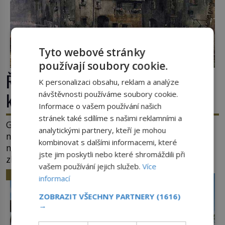
Tyto webové stránky
používají soubory cookie.
Římské ghetto: Místo, kam papež
K personalizaci obsahu, reklam a analýze
kamenem dohodil
návštěvnosti používáme soubory cookie.
Informace o vašem používání našich
stránek také sdílíme s našimi reklamními a
Ghetto je část města, kde musí žít, většinou
analytickými partnery, kteří je mohou
nedobrovolně, náboženská, rasová nebo
kombinovat s dalšími informacemi, které
národnostní menšina obyvatel. Bohaté historické
jste jim poskytli nebo které shromáždili při
zkušenosti mají s takovým životem Židé. Už od
vašem používání jejich služeb.
Více
středověku jsou totiž v každou chvíli nuceni v
HISTORIE
informací
nějakém žít. Mezi ty nejslavnější patří i římské
ghetto založené v roce 1555. Pokud jde o vztah
ZOBRAZIT VŠECHNY PARTNERY
(1616)
k Židům, nemá se Řím čím chlubit. […]
→