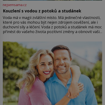
nejsemsama.cz
Kouzlení s vodou z potoků a studánek
Voda má v magii zvláštní místo. Má jedinečné vlastnosti,
které pro vás mohou být nejen zdrojem osvěžení, ale i
duchovní síly a léčení. Voda z potoků a studánek má moc
přinést do vašeho života pozitivní změny a obnovit vaši
energii. Využitím těchto přírodních zdrojů v magii
můžete obohatit své rituály a přinést do svého života
větší harmonii a klid. Je důležité