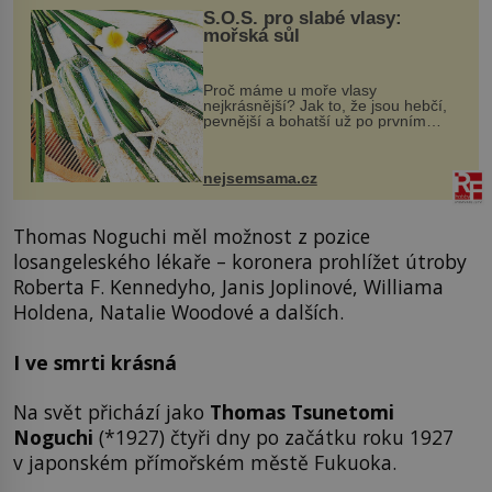
S.O.S. pro slabé vlasy:
mořská sůl
Proč máme u moře vlasy
nejkrásnější? Jak to, že jsou hebčí,
pevnější a bohatší už po prvním
vykoupání? Protože sůl obsažená v
mořské vodě má blahodárný vliv.
Nejen na tělo a pokožku, ale i na
nejsemsama.cz
vlasy. ...
Thomas Noguchi měl možnost z pozice
losangeleského lékaře – koronera prohlížet útroby
Roberta F. Kennedyho, Janis Joplinové, Williama
Holdena, Natalie Woodové a dalších.
I ve smrti krásná
Na svět přichází jako
Thomas Tsunetomi
Noguchi
(*1927) čtyři dny po začátku roku 1927
v japonském přímořském městě Fukuoka.