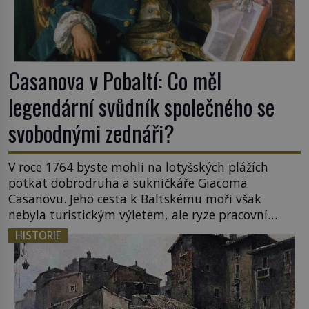
Casanova v Pobaltí: Co měl
legendární svůdník společného se
svobodnými zednáři?
V roce 1764 byste mohli na lotyšských plážích
potkat dobrodruha a sukničkáře Giacoma
Casanovu. Jeho cesta k Baltskému moři však
nebyla turistickým výletem, ale ryze pracovní
cestou se zištnými úmysly. Jaký cíl Casanova
HISTORIE
sledoval, když se například procházel uličkami
lotyšské Rigy? Casanova v Pobaltí kontaktoval
tamní zednářské lóže. Nebyl v této oblasti žádným
nováčkem, protože do zednářské […]