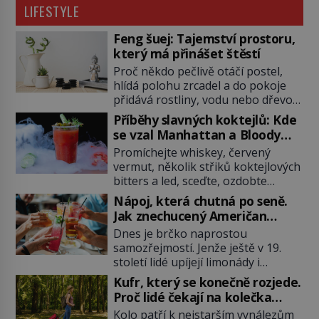
LIFESTYLE
Feng šuej: Tajemství prostoru,
který má přinášet štěstí
Proč někdo pečlivě otáčí postel,
hlídá polohu zrcadel a do pokoje
přidává rostliny, vodu nebo dřevo?
Feng šuej tvrdí, že domov není jen
Příběhy slavných koktejlů: Kde
soubor zdí a nábytku. Je to prostor,
se vzal Manhattan a Bloody
kterým proudí energie čchi a jeho
Mary?
Promíchejte whiskey, červený
uspořádání může ovlivňovat, jak se
vermut, několik střiků koktejlových
v něm člověk cítí. Feng šuej má
bitters a led, sceďte, ozdobte
kořeny ve staré Číně a jeho historie
koktejlovou třešinkou a tadá…
[…]
Nápoj, která chutná po seně.
Manhattan je tu! A pokud to má být
Jak znechucený Američan
skutečně on, dejte si pozor, ať
vymyslel brčko
Dnes je brčko naprostou
místo klasické americké rye
samozřejmostí. Jenže ještě v 19.
whiskey či klidně bourbonu
století lidé upíjejí limonády i
nepoužijete skotskou whisku. Co
koktejly dutými stébly žita nebo
se stane? Inu, koktejl bude stále
Kufr, který se konečně rozjede.
žitné slámy. Fungují sice dobře,
skvělý, ale už to nebude
Proč lidé čekají na kolečka
mají ale jednu nepříjemnou
Manhattan ale […]
téměř pět tisíc let?
Kolo patří k nejstarším vynálezům