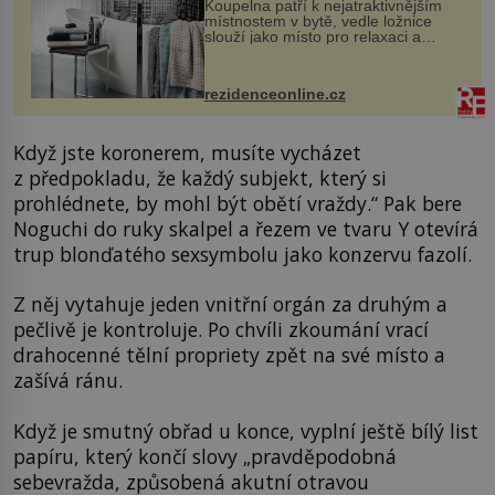
Koupelna patří k nejatraktivnějším
místnostem v bytě, vedle ložnice
slouží jako místo pro relaxaci a
odpočinek. Koupelnový textil –
ručníky, osušky a koberečky –
mohou jako mávnutím kouzelného
rezidenceonline.cz
proutku...
Když jste koronerem, musíte vycházet
z předpokladu, že každý subjekt, který si
prohlédnete, by mohl být obětí vraždy.“ Pak bere
Noguchi do ruky skalpel a řezem ve tvaru Y otevírá
trup blonďatého sexsymbolu jako konzervu fazolí.
Z něj vytahuje jeden vnitřní orgán za druhým a
pečlivě je kontroluje. Po chvíli zkoumání vrací
drahocenné tělní propriety zpět na své místo a
zašívá ránu.
Když je smutný obřad u konce, vyplní ještě bílý list
papíru, který končí slovy „pravděpodobná
sebevražda, způsobená akutní otravou