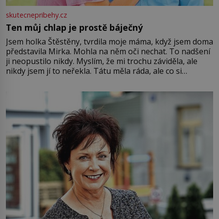
skutecnepribehy.cz
Ten můj chlap je prostě báječný
Jsem holka Štěstěny, tvrdila moje máma, když jsem doma
představila Mirka. Mohla na něm oči nechat. To nadšení
ji neopustilo nikdy. Myslím, že mi trochu záviděla, ale
nikdy jsem jí to neřekla. Tátu měla ráda, ale co si
pamatuji, tak jsme s Mirkem byli zamilovaní mnohem víc.
Jsme spolu moc rádi Tehdy byla jiná doba, když