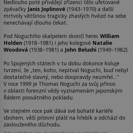
Nedlouho poté přivážejí zřízenci tělo ufetované
zpěvačky
Janis Joplinové
(1943–1970) a další
mrtvoly většinou tragicky zhaslých hvězd na sebe
nenechávají dlouho čekat.
Pod Noguchiho skalpelem skončí herec
William
Holden
(1918–1981) i jeho kolegové
Natalie
Woodová
(1938–1981) a
John Belushi
(1949–1982).
Po Spojených státech v tu dobu dokonce koluje
tvrzení, že „ten, koho, nepitval Noguchi, buď nebyl
dostatečně slavný, nebo doopravdy neumřel…“
V roce 1999 je Thomas Noguchi za svůj přínos
v oblasti forenzní vědy vyznamenám japonským
Řádem posvátného pokladu.
Ve stejném roce pak dává své bohaté kariéře
sbohem, věší pitevní plášť na hřebík a odchází do
zaslouženého důchodu.