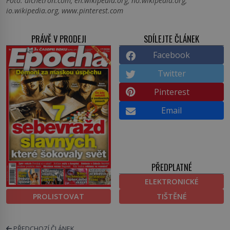
Foto: alchetron.com, en.wikipedia.org, no.wikipedia.org,
io.wikipedia.org, www.pinterest.com
PRÁVĚ V PRODEJI
SDÍLEJTE ČLÁNEK
Facebook
Twitter
Pinterest
Email
PŘEDPLATNÉ
ELEKTRONICKÉ
PROLISTOVAT
TIŠTĚNÉ
PŘEDCHOZÍ ČLÁNEK