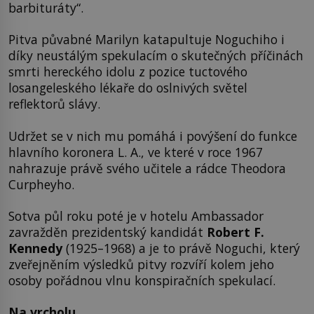
barbituráty“.
Pitva půvabné Marilyn katapultuje Noguchiho i
díky neustálým spekulacím o skutečných příčinách
smrti hereckého idolu z pozice tuctového
losangeleského lékaře do oslnivých světel
reflektorů slávy.
Udržet se v nich mu pomáhá i povýšení do funkce
hlavního koronera L. A., ve které v roce 1967
nahrazuje právě svého učitele a rádce Theodora
Curpheyho.
Sotva půl roku poté je v hotelu Ambassador
zavražděn prezidentský kandidát
Robert F.
Kennedy
(1925–1968) a je to právě Noguchi, který
zveřejněním výsledků pitvy rozvíří kolem jeho
osoby pořádnou vlnu konspiračních spekulací.
Na vrcholu