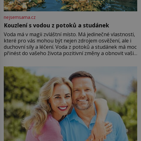
nejsemsama.cz
Kouzlení s vodou z potoků a studánek
Voda má v magii zvláštní místo. Má jedinečné vlastnosti,
které pro vás mohou být nejen zdrojem osvěžení, ale i
duchovní síly a léčení. Voda z potoků a studánek má moc
přinést do vašeho života pozitivní změny a obnovit vaši
energii. Využitím těchto přírodních zdrojů v magii
můžete obohatit své rituály a přinést do svého života
větší harmonii a klid. Je důležité