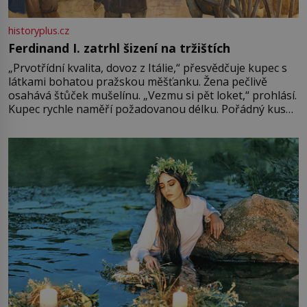
historyplus.cz
Ferdinand I. zatrhl šizení na tržištích
„Prvotřídní kvalita, dovoz z Itálie,“ přesvědčuje kupec s
látkami bohatou pražskou měšťanku. Žena pečlivě
osahává štůček mušelínu. „Vezmu si pět loket,“ prohlásí.
Kupec rychle naměří požadovanou délku. Pořádný kus
mu přitom zůstane za prsty… „Na šaty ho bude málo,
milostpaní. Stačí jenom na sukni,“ zhodnotí švadlena
množství růžového mušelínu. „Ošidili vás, podívejte.“
Vezme do ruky dřevěnou