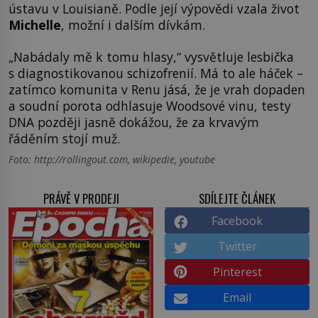
ústavu v Louisianě. Podle její výpovědi vzala život
Michelle
, možní i dalším dívkám.
„Nabádaly mě k tomu hlasy,“ vysvětluje lesbička
s diagnostikovanou schizofrenií. Má to ale háček –
zatímco komunita v Renu jásá, že je vrah dopaden
a soudní porota odhlasuje Woodsové vinu, testy
DNA později jasně dokážou, že za krvavým
řáděním stojí muž.
Foto: http://rollingout.com, wikipedie, youtube
PRÁVĚ V PRODEJI
SDÍLEJTE ČLÁNEK
Facebook
Twitter
Pinterest
Email