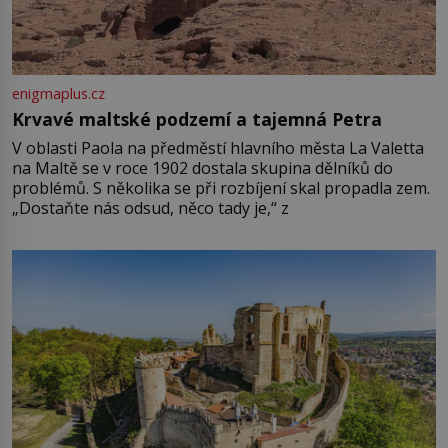
enigmaplus.cz
Krvavé maltské podzemí a tajemná Petra
V oblasti Paola na předměstí hlavního města La Valetta
na Maltě se v roce 1902 dostala skupina dělníků do
problémů. S několika se při rozbíjení skal propadla zem.
„Dostaňte nás odsud, něco tady je,“ z