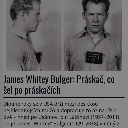
James Whitey Bulger: Práskač, co
šel po práskačích
Dlouhé roky se v USA drží mezi desítkou
nejhledanějších mužů a dopracuje to až na číslo
dvě – hned po Usámovi bin Ládinovi (1957–2011).
To je James „Whitey“ Bulger (1929–2018) viněný ze