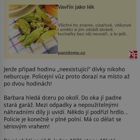
Vavřín jako lék
Všichni ho známe, císařové, vítězové
i umělci si jím zdobili skráně,
kuchařky bez něj neuvaří, a to ještě
nevíte, že bobkový list může výrazně
zmírnit některé naše neduhy.
Obsahuje v malém množství ně...
panidomu.cz
Jenže případ hodinu „neexistující“ dívky nikoho
neburcuje. Policejní vůz proto dorazí na místo až
po dvou hodinách!
Barbara hledá dceru po okolí. Do oka jí padne
stará garáž. Mezi odpadky a nepoužitelnými
náhradními díly ji uvidí. Někdo jí podřízl hrdlo…
Policie je konečně v plné polní. Má co dělat se
sériovým vrahem!