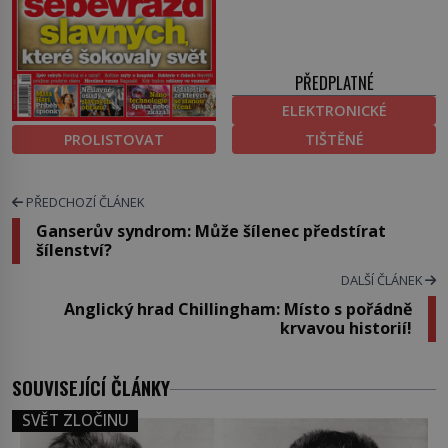
PŘEDPLATNÉ
ELEKTRONICKÉ
PROLISTOVAT
TIŠTĚNÉ
PŘEDCHOZÍ ČLÁNEK
Ganserův syndrom: Může šílenec předstírat
šílenství?
DALŠÍ ČLÁNEK
Anglický hrad Chillingham: Místo s pořádně
krvavou historií!
SOUVISEJÍCÍ ČLÁNKY
SVĚT ZLOČINU