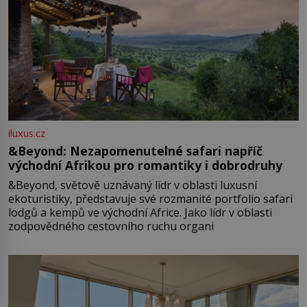
iluxus.cz
&Beyond: Nezapomenutelné safari napříč
východní Afrikou pro romantiky i dobrodruhy
&Beyond, světově uznávaný lídr v oblasti luxusní
ekoturistiky, představuje své rozmanité portfolio safari
lodgů a kempů ve východní Africe. Jako lídr v oblasti
zodpovědného cestovního ruchu organi