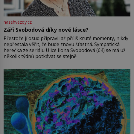
nasehvezdy.cz
Září Svobodová díky nové lásce?
Přestože jí osud připravil až příliš kruté momenty, nikdy
nepřestala věřit, že bude znovu šťastná. Sympatická
herečka ze seriálu Ulice Ilona Svobodová (64) se má už
několik týdnů potkávat se stejně