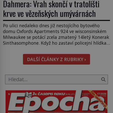
Dahmera: Vrah skončí v tratolišti
krve ve vězeňských umývárnách
Po ulici nedaleko dnes již nestojícího bytového
domu Oxfords Apartments 924 ve wisconsinském
Milwaukee se potácí zcela zmatený 14letý Konerak
Sinthasomphone. Když ho zastaví policejní hlídka,
ochable jí nadiktuje adresu „jeho kamaráda“.
Strážníci ho dopraví zpět do udaného bytu. Oním
DALŠÍ ČLÁNKY Z RUBRIKY ›
„kamarádem“ je ovšem jeden z nejslavnějších
vrahů, Jeffrey Dahmer (1960–1994). Je 27. května
1991. […]