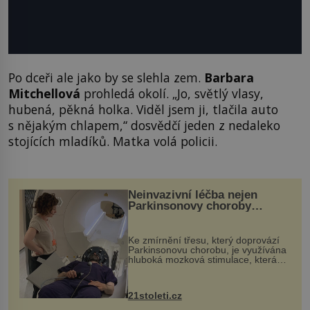
Po dceři ale jako by se slehla zem.
Barbara
Mitchellová
prohledá okolí. „Jo, světlý vlasy,
hubená, pěkná holka. Viděl jsem ji, tlačila auto
s nějakým chlapem,“ dosvědčí jeden z nedaleko
stojících mladíků. Matka volá policii.
Neinvazivní léčba nejen
Parkinsonovy choroby
pomocí ultrazvukové
„helmy“
Ke zmírnění třesu, který doprovází
Parkinsonovu chorobu, je využívána
hluboká mozková stimulace, která
však vyžaduje vysoce invazivní
zákrok. Ultrazvuk zase není vhodný
k dostatečně přesnému zacílení ...
21stoleti.cz