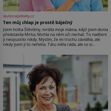
skutecnepribehy.cz
Ten můj chlap je prostě báječný
Jsem holka Štěstěny, tvrdila moje máma, když jsem doma
představila Mirka. Mohla na něm oči nechat. To nadšení
ji neopustilo nikdy. Myslím, že mi trochu záviděla, ale
nikdy jsem jí to neřekla. Tátu měla ráda, ale co si
pamatuji, tak jsme s Mirkem byli zamilovaní mnohem víc.
Jsme spolu moc rádi Tehdy byla jiná doba, když