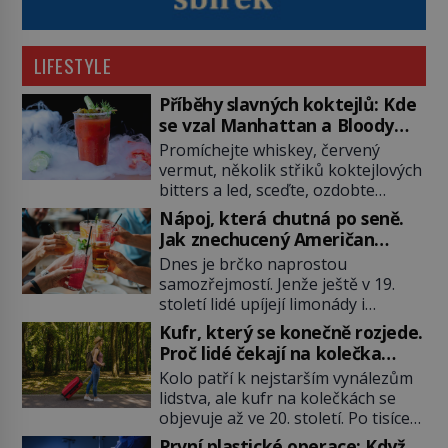
LIFESTYLE
Příběhy slavných koktejlů: Kde
se vzal Manhattan a Bloody
Mary?
Promíchejte whiskey, červený
vermut, několik střiků koktejlových
bitters a led, sceďte, ozdobte
koktejlovou třešinkou a tadá…
Nápoj, která chutná po seně.
Manhattan je tu! A pokud to má být
Jak znechucený Američan
skutečně on, dejte si pozor, ať
vymyslel brčko
Dnes je brčko naprostou
místo klasické americké rye
samozřejmostí. Jenže ještě v 19.
whiskey či klidně bourbonu
století lidé upíjejí limonády i
nepoužijete skotskou whisku. Co
koktejly dutými stébly žita nebo
se stane? Inu, koktejl bude stále
Kufr, který se konečně rozjede.
žitné slámy. Fungují sice dobře,
skvělý, ale už to nebude
Proč lidé čekají na kolečka
mají ale jednu nepříjemnou
Manhattan ale […]
téměř pět tisíc let?
Kolo patří k nejstarším vynálezům
vlastnost po chvíli se rozmáčejí a
lidstva, ale kufr na kolečkách se
nápoji dodávají travnatou příchuť.
objevuje až ve 20. století. Po tisíce
Právě tahle drobná nepříjemnost
let lidé vláčejí těžká zavazadla v
přivede amerického výrobce
První plastické operace: Když