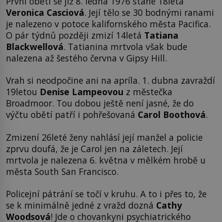
První obětí se již 8. ledna 1976 stane 18letá
Veronica Casciová
. Její tělo se 30 bodnými ranami
je nalezeno v potoce kalifornského města Pacifica.
O pár týdnů později zmizí 14letá
Tatiana
Blackwellová
. Tatianina mrtvola však bude
nalezena až šestého června v Gipsy Hill.
Vrah si neodpočine ani na apríla. 1. dubna zavraždí
19letou
Denise Lampeovou
z městečka
Broadmoor. Tou dobou ještě není jasné, že do
výčtu obětí patří i pohřešovaná
Carol Boothová
.
Zmizení 26leté ženy nahlásí její manžel a policie
zprvu doufá, že je Carol jen na záletech. Její
mrtvola je nalezena 6. května v mělkém hrobě u
města South San Francisco.
Policejní pátrání se točí v kruhu. A to i přes to, že
se k minimálně jedné z vražd dozná
Cathy
Woodsová
! Jde o chovankyni psychiatrického