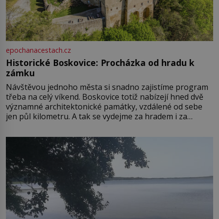
epochanacestach.cz
Historické Boskovice: Procházka od hradu k
zámku
Návštěvou jednoho města si snadno zajistíme program
třeba na celý víkend. Boskovice totiž nabízejí hned dvě
významné architektonické památky, vzdálené od sebe
jen půl kilometru. A tak se vydejme za hradem i za
zámkem do krásné jihomoravské krajiny. Trhová osada
Boskovice na okraji Drahanské vrchoviny vznikla někdy
ve13. století, a už v roce 1313 kronikáři zaznamenali