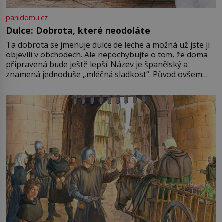
panidomu.cz
Dulce: Dobrota, které neodoláte
Ta dobrota se jmenuje dulce de leche a možná už jste ji
objevili v obchodech. Ale nepochybujte o tom, že doma
připravená bude ještě lepší. Název je španělský a
znamená jednoduše „mléčná sladkost“. Původ ovšem
není úplně jednoznačný, o autorství této receptury se
pře hned několik latinskoamerických zemí a k tomu
Francie, kde se traduje,