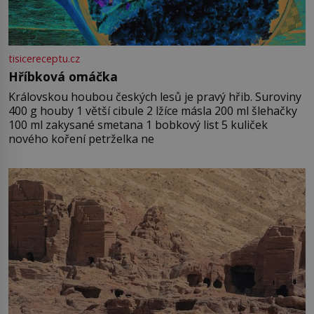
tisicereceptu.cz
Hříbková omáčka
Královskou houbou českých lesů je pravý hřib. Suroviny
400 g houby 1 větší cibule 2 lžíce másla 200 ml šlehačky
100 ml zakysané smetana 1 bobkový list 5 kuliček
nového koření petrželka ne