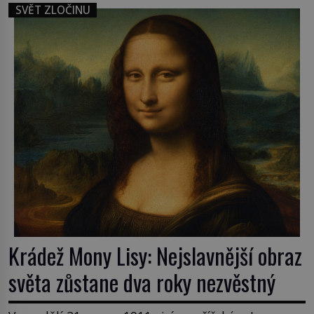
spoluúčasti na 19 vraždách, vydírání a lichvy. A
SVĚT ZLOČINU
samozřejmě, krom toho je ještě drogový dealer,
který neváhá odstranit z cesty všechny práskače,
zatímco […]
Krádež Mony Lisy: Nejslavnější obraz
světa zůstane dva roky nezvěstný