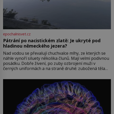
epochalnisvet.cz
Pátrání po nacistickém zlatě: Je ukryté pod
hladinou německého jezera?
Nad vodou se převalují chuchvalce mlhy, ze kterých se
náhle vynoří siluety několika člunů. Mají velmi podivnou
posádku. Dobře živení, po zuby ozbrojení muži v
černých uniformách a na straně druhé: zubožená těla
oblečená v chatrných vězeňských hadrech. Co tato
přízračná scéna znamená? Je jaro roku 1945, druhá
světová válka se chýlí ke konci. Jezero Stolpsee