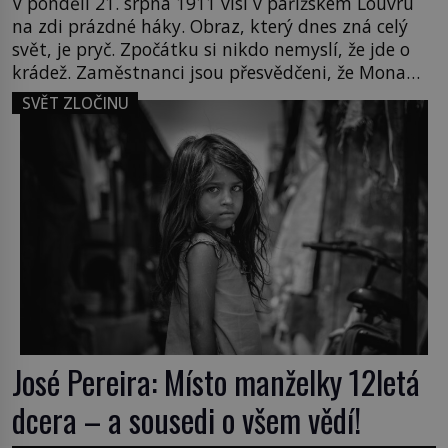
V pondělí 21. srpna 1911 visí v pařížském Louvru
na zdi prázdné háky. Obraz, který dnes zná celý
svět, je pryč. Zpočátku si nikdo nemyslí, že jde o
krádež. Zaměstnanci jsou přesvědčeni, že Mona
Lisa je jen v restaurátorské dílně nebo u fotografa.
SVĚT ZLOČINU
Když se ukáže pravda, propukne jeden z největších
honů na zloděje v […]
José Pereira: Místo manželky 12letá
dcera – a sousedi o všem vědí!