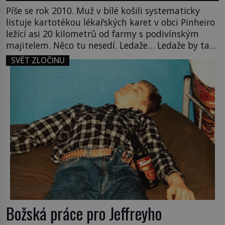
Píše se rok 2010. Muž v bílé košili systematicky
listuje kartotékou lékařských karet v obci Pinheiro
ležící asi 20 kilometrů od farmy s podivínským
majitelem. Něco tu nesedí. Ledaže… Ledaže by ta
mladá dívka z farmy byla ne manželkou, ale
SVĚT ZLOČINU
dcerou – a všechny ty děti byly zplozené v incestu.
Na sociálním odboru jednoho z […]
Božská práce pro Jeffreyho