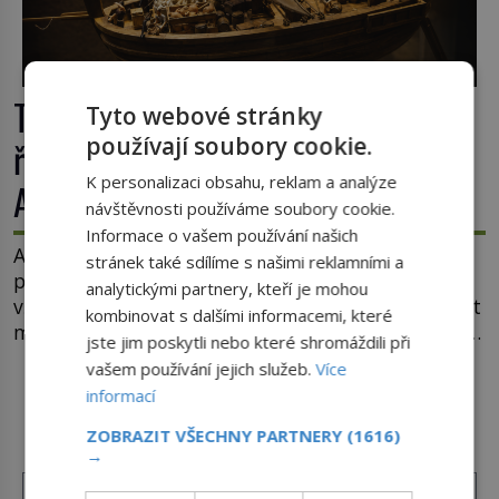
Tajemná Terra Australis: Dopluly
Tyto webové stránky
používají soubory cookie.
římské obchodní lodě až do
K personalizaci obsahu, reklam a analýze
Austrálie?
návštěvnosti používáme soubory cookie.
Informace o vašem používání našich
Australský kontinent začali Evropané objevovat a
stránek také sdílíme s našimi reklamními a
prozkoumávat až v polovině 17. století. Existuje
analytickými partnery, kteří je mohou
však možnost, že by se o tento vzdálený kontinent
kombinovat s dalšími informacemi, které
mohly zajímat již evropské starověké civilizace, a
jste jim poskytli nebo které shromáždili při
to o 15 století dříve? Již od starověku kartografové
vašem používání jejich služeb.
Více
zakreslovali do map záhadný kontinent Terra
informací
DALŠÍ ČLÁNKY Z RUBRIKY ›
Australis – Jižní zemi. Proč? Do jisté míry to byl
smysl pro […]
ZOBRAZIT VŠECHNY PARTNERY
(1616)
→