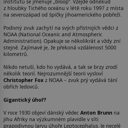
institutů se jmenuje „bloop“. Vzejde odněkud
z hloubky Tichého oceánu v létě roku 1997 z místa
na severozápad od špičky jihoamerického pobřeží.
Podivný zvuk zachytí na svých přístrojích vědci z
NOAA (National Oceanic and Atmospheric
Administration). Opakuje se několikrát a vždy zní
stejně. Zajímavé je, že překoná vzdálenost 5000
kilometrů.
Nikdo netuší, kdo ho vydává, a tak se brzy zrodí
několik teorií. Nejrozumnější teorii vysloví
Christopher Fox
z NOAA – zvuk prý vydává tání
obřích ledovců.
Gigantický úhoř?
V roce 1930 objeví dánský vědec
Anton Brunn
na
jihu Afriky na výzkumném plavidle v síti
prapodivnou larvu úhoře Leptocephalus. Je necelé