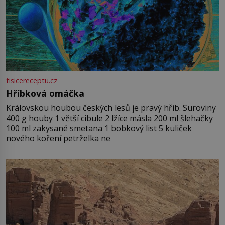
tisicereceptu.cz
Hříbková omáčka
Královskou houbou českých lesů je pravý hřib. Suroviny
400 g houby 1 větší cibule 2 lžíce másla 200 ml šlehačky
100 ml zakysané smetana 1 bobkový list 5 kuliček
nového koření petrželka ne