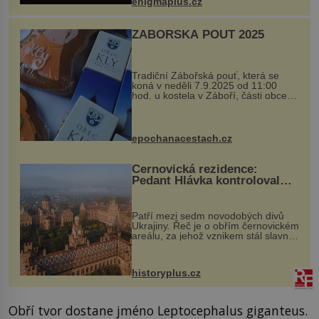
enigmaplus.cz
...
ZÁBOŘSKÁ POUŤ 2025
Tradiční Zábořská pouť, která se
koná v neděli 7.9.2025 od 11:00
hod. u kostela v Záboří, části obce
Kly u Mělníka. V programu naleznete
komentovanou prohlídku kostela,
dobovou hudbu, řemesla, atrakce...
epochanacestach.cz
Černovická rezidence:
Pedant Hlávka kontroloval
každou cihlu
Patří mezi sedm novodobých divů
Ukrajiny. Řeč je o obřím černovickém
areálu, za jehož vznikem stál slavný
český architekt Josef Hlávka. Ten si
na něm dal mimořádně záležet. Jeho
stavební plány by při ...
historyplus.cz
Obří tvor dostane jméno Leptocephalus giganteus.