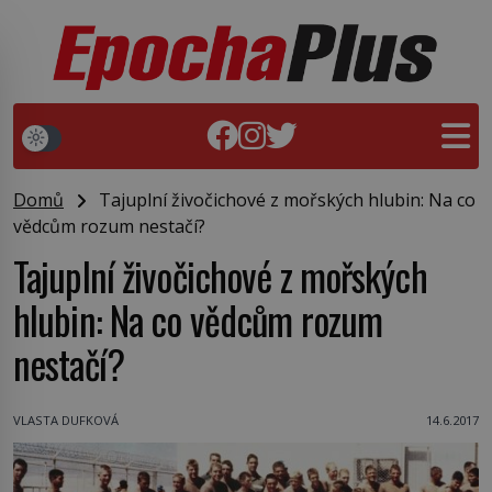
Domů
Tajuplní živočichové z mořských hlubin: Na co
vědcům rozum nestačí?
Tajuplní živočichové z mořských
hlubin: Na co vědcům rozum
nestačí?
VLASTA DUFKOVÁ
14.6.2017