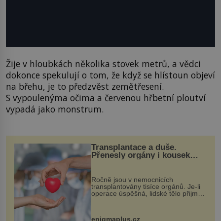
Žije v hloubkách několika stovek metrů, a vědci
dokonce spekulují o tom, že když se hlístoun objeví
na břehu, je to předzvěst zemětřesení.
S vypoulenýma očima a červenou hřbetní ploutví
vypadá jako monstrum.
Transplantace a duše.
Přenesly orgány i kousek
osobnosti dárce?
Ročně jsou v nemocnicích
transplantovány tisíce orgánů. Je-li
operace úspěšná, lidské tělo přijme
darovaný orgán za své a pacient
může vést plnohodnotný život. Ale co
když při transplantaci nepřijímám...
enigmaplus.cz