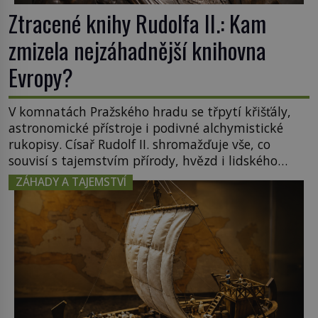
Ztracené knihy Rudolfa II.: Kam
zmizela nejzáhadnější knihovna
Evropy?
V komnatách Pražského hradu se třpytí křišťály,
astronomické přístroje i podivné alchymistické
rukopisy. Císař Rudolf II. shromažďuje vše, co
souvisí s tajemstvím přírody, hvězd i lidského
poznání. Jenže po jeho smrti se jeho slavné sbírky
ZÁHADY A TAJEMSTVÍ
začínají rozpadat a část z nich mizí navždy. Kdo
odnesl nejvzácnější knihy? A existují ještě někde
zapomenuté rukopisy, které nikdo […]