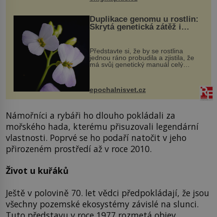
Duplikace genomu u rostlin:
Skrytá genetická zátěž i
evoluční výhoda
Představte si, že by se rostlina
jednou ráno probudila a zjistila, že
má svůj genetický manuál celý
dvakrát. Přesně to se občas v
přírodě stane – a podle nového
výzkumu to může být pro druhy
epochalnisvet.cz
vstupenka...
Námořníci a rybáři ho dlouho pokládali za
mořského hada, kterému přisuzovali legendární
vlastnosti. Poprvé se ho podaří natočit v jeho
přirozeném prostředí až v roce 2010.
Život u kuřáků
Ještě v polovině 70. let vědci předpokládají, že jsou
všechny pozemské ekosystémy závislé na slunci.
Tuto představu v roce 1977 rozmetá objev