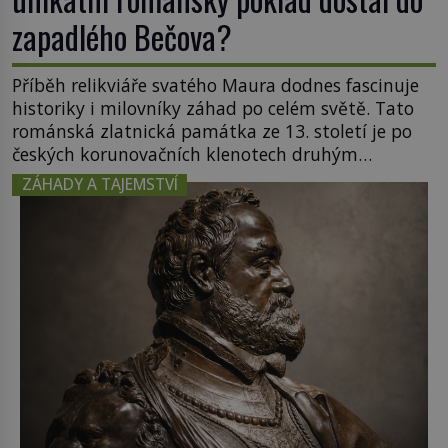
zapadlého Bečova?
Příběh relikviáře svatého Maura dodnes fascinuje
historiky i milovníky záhad po celém světě. Tato
románská zlatnická památka ze 13. století je po
českých korunovačních klenotech druhým
nejcennějším movitým majetkem v České
ZÁHADY A TAJEMSTVÍ
republice. Přestože byl klenot v roce 1985 po
dramatickém pátrání kriminalistů úspěšně
nalezen, jeho minulost stále obestírá hustá mlha.
Otázky, jak přesně se tato […]