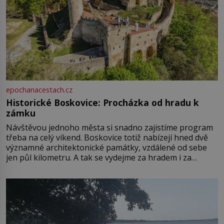
epochanacestach.cz
Historické Boskovice: Procházka od hradu k
zámku
Návštěvou jednoho města si snadno zajistíme program
třeba na celý víkend. Boskovice totiž nabízejí hned dvě
významné architektonické památky, vzdálené od sebe
jen půl kilometru. A tak se vydejme za hradem i za
zámkem do krásné jihomoravské krajiny. Trhová osada
Boskovice na okraji Drahanské vrchoviny vznikla někdy
ve13. století, a už v roce 1313 kronikáři zaznamenali