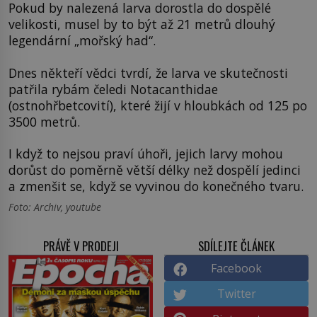
Pokud by nalezená larva dorostla do dospělé
velikosti, musel by to být až 21 metrů dlouhý
legendární „mořský had“.
Dnes někteří vědci tvrdí, že larva ve skutečnosti
patřila rybám čeledi Notacanthidae
(ostnohřbetcovití), které žijí v hloubkách od 125 po
3500 metrů.
I když to nejsou praví úhoři, jejich larvy mohou
dorůst do poměrně větší délky než dospělí jedinci
a zmenšit se, když se vyvinou do konečného tvaru.
Foto: Archiv, youtube
PRÁVĚ V PRODEJI
SDÍLEJTE ČLÁNEK
Facebook
Twitter