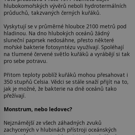
hlubokomořských vývěrů neboli hydrotermálních
průduchů, takzvaných černých kuřáků.
Vyskytují se v průměrné hloubce 2100 metrů pod
hladinou. Na dno hlubokých oceánů žádný
sluneční paprsek nedosáhne, přesto některé
mořské bakterie fotosyntézu využívají. Spoléhají
na tlumené červené světlo kuřáků a vyrábějí si tak
pro sebe potravu.
Přitom teploty poblíž kuřáků mohou přesahovat i
350 stupňů Celsia. Vědci se stále snaží přijít na to,
jak je možné, že bakterie na dně oceánů tako
přežívají.
Monstrum, nebo ledovec?
Nejznámější ze všech záhadných zvuků
zachycených v hlubinách přístroji oceánských