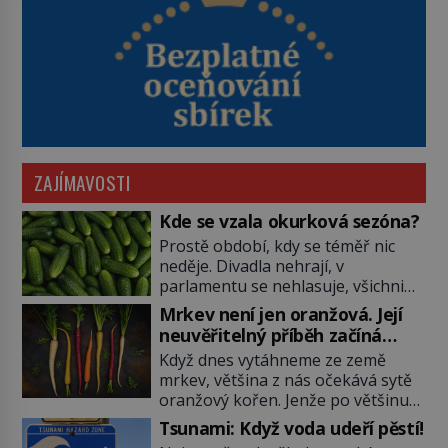
ZAJÍMAVOSTI
Kde se vzala okurková sezóna?
Prostě období, kdy se téměř nic
neděje. Divadla nehrají, v
parlamentu se nehlasuje, všichni
jsou na dovolené a média tak
Mrkev není jen oranžová. Její
nemají o čem mluvit a psát. A
neuvěřitelný příběh začíná
vymýšlejí si proto témata, které
fialovou barvou
Když dnes vytáhneme ze země
nikoho nezajímají. Proč je však ona
mrkev, většina z nás očekává sytě
letní doba spojovaná zrovna s
oranžový kořen. Jenže po většinu
okurkami? Okurkovou sezónu
své historie je mrkev všechno
známe už od poloviny 19. století,
Tsunami: Když voda udeří pěstí!
možné, jen ne oranžová. Je fialová,
ovšem jako Češi […]