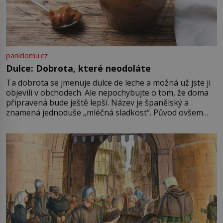
panidomu.cz
Dulce: Dobrota, které neodoláte
Ta dobrota se jmenuje dulce de leche a možná už jste ji
objevili v obchodech. Ale nepochybujte o tom, že doma
připravená bude ještě lepší. Název je španělský a
znamená jednoduše „mléčná sladkost“. Původ ovšem
není úplně jednoznačný, o autorství této receptury se
pře hned několik latinskoamerických zemí a k tomu
Francie, kde se traduje,