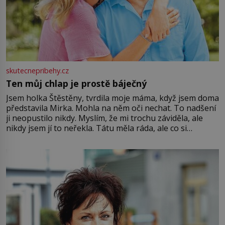
skutecnepribehy.cz
Ten můj chlap je prostě báječný
Jsem holka Štěstěny, tvrdila moje máma, když jsem doma
představila Mirka. Mohla na něm oči nechat. To nadšení
ji neopustilo nikdy. Myslím, že mi trochu záviděla, ale
nikdy jsem jí to neřekla. Tátu měla ráda, ale co si
pamatuji, tak jsme s Mirkem byli zamilovaní mnohem víc.
Jsme spolu moc rádi Tehdy byla jiná doba, když