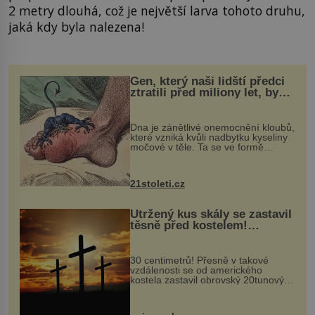
2 metry dlouhá, což je největší larva tohoto druhu,
jaká kdy byla nalezena!
Gen, který naši lidští předci
ztratili před miliony let, by
mohl pomoci s léčbou
„nemoci králů“
Dna je zánětlivé onemocnění kloubů,
které vzniká kvůli nadbytku kyseliny
močové v těle. Ta se ve formě
krystalků ukládá v blízkosti kloubů,
nejčastěji přitom postihuje palce na
nohou, a způsobuje bole...
21stoleti.cz
Utržený kus skály se zastavil
těsně před kostelem!
Ochránila ho boží síla?
30 centimetrů! Přesně v takové
vzdálenosti se od amerického
kostela zastavil obrovský 20tunový
balvan, který se v květnu 2014
nečekaně odtrhl od nedaleké skály
při její demolici. Podle místních stojí