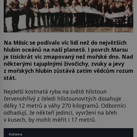
Na Měsíc se podívalo víc lidí než do největších
hlubin oceánů na naší planetě. I povrch Marsu
je tisíckrát víc zmapovaný než mořské dno. Nad
některými tajuplnými živočichy, zvuky a jevy
z mořských hlubin zůstává zatím vědcům rozum
stát.
Nejdelší kostnatá ryba na světě hlístoun
červenohřívý z čeledi hlístounovitých dosahuje
délky 12 metrů a váhy 270 kilogramů. Odborníci
odhadují, že někteří jedinci, vyvržení na břeh
v kusech, by mohli měřit i 17 metrů.
Reklama