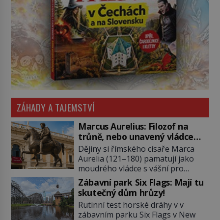
ZÁHADY A TAJEMSTVÍ
Marcus Aurelius: Filozof na
trůně, nebo unavený vládce
závislý na opiu?
Dějiny si římského císaře Marca
Aurelia (121–180) pamatují jako
moudrého vládce s vášní pro
filozofii, byť musíme tuto moudrost
Zábavní park Six Flags: Mají tu
vnímat v kontextu jeho postavení i
skutečný dům hrůzy!
doby, ve které žil. Máme však nyní
Rutinní test horské dráhy v v
rozbít tuto obecně přijímanou
zábavním parku Six Flags v New
pravdu na padrť a prohlásit, že to