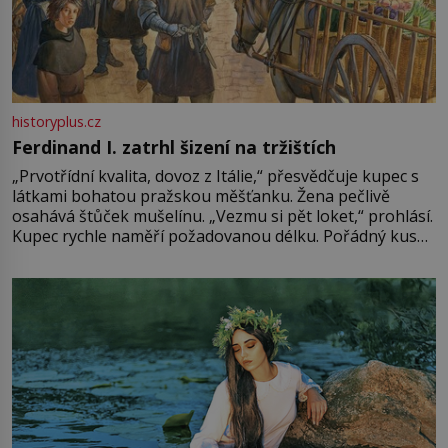
historyplus.cz
Ferdinand I. zatrhl šizení na tržištích
„Prvotřídní kvalita, dovoz z Itálie,“ přesvědčuje kupec s
látkami bohatou pražskou měšťanku. Žena pečlivě
osahává štůček mušelínu. „Vezmu si pět loket,“ prohlásí.
Kupec rychle naměří požadovanou délku. Pořádný kus
mu přitom zůstane za prsty… „Na šaty ho bude málo,
milostpaní. Stačí jenom na sukni,“ zhodnotí švadlena
množství růžového mušelínu. „Ošidili vás, podívejte.“
Vezme do ruky dřevěnou