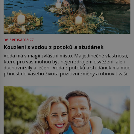
nejsemsama.cz
Kouzlení s vodou z potoků a studánek
Voda má v magii zvláštní místo. Má jedinečné vlastnosti,
které pro vás mohou být nejen zdrojem osvěžení, ale i
duchovní síly a léčení. Voda z potoků a studánek má moc
přinést do vašeho života pozitivní změny a obnovit vaši
energii. Využitím těchto přírodních zdrojů v magii
můžete obohatit své rituály a přinést do svého života
větší harmonii a klid. Je důležité