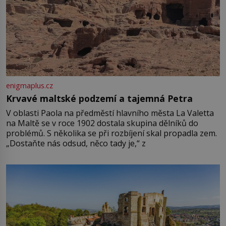
enigmaplus.cz
Krvavé maltské podzemí a tajemná Petra
V oblasti Paola na předměstí hlavního města La Valetta
na Maltě se v roce 1902 dostala skupina dělníků do
problémů. S několika se při rozbíjení skal propadla zem.
„Dostaňte nás odsud, něco tady je,“ z