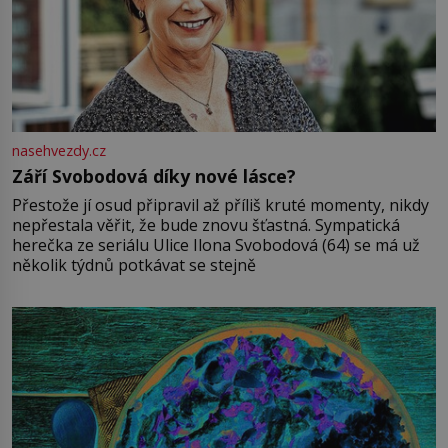
nasehvezdy.cz
Září Svobodová díky nové lásce?
Přestože jí osud připravil až příliš kruté momenty, nikdy
nepřestala věřit, že bude znovu šťastná. Sympatická
herečka ze seriálu Ulice Ilona Svobodová (64) se má už
několik týdnů potkávat se stejně