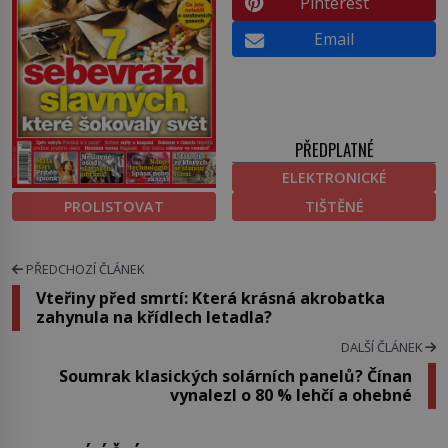
Pinterest
Email
PŘEDPLATNÉ
ELEKTRONICKÉ
PROLISTOVAT
TIŠTĚNÉ
PŘEDCHOZÍ ČLÁNEK
Vteřiny před smrtí: Která krásná akrobatka
zahynula na křídlech letadla?
DALŠÍ ČLÁNEK
Soumrak klasických solárních panelů? Čínan
vynalezl o 80 % lehčí a ohebné