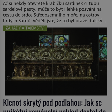
Až si někdy otevřete krabičku sardinek či tubu
sardelové pasty, může to být i lehké pozvání na
cestu do srdce Středozemního moře, na ostrov
hrdých Sardů. Věděli jste, že to byl právě italský
ostrov Sardinie, jenž těmto produktům moře
ZÁHADY A TAJEMSTVÍ
propůjčil své jméno. Co dalšího je pro Sardinii
typické a pro Středoevropana zajímavé? Na
mapách má […]
Klenot skrytý pod podlahou: Jak se
unikátní románský poklad dostal do