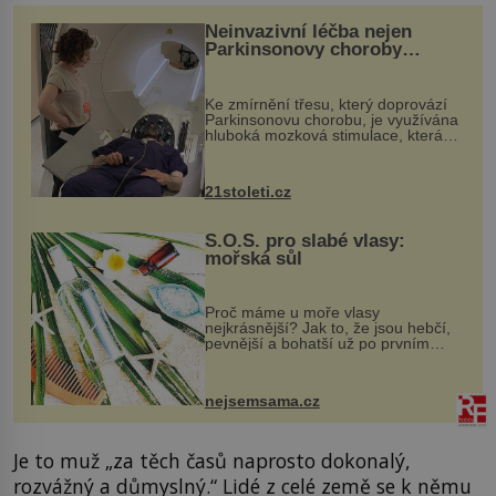
Neinvazivní léčba nejen
Parkinsonovy choroby
pomocí ultrazvukové
„helmy“
Ke zmírnění třesu, který doprovází
Parkinsonovu chorobu, je využívána
hluboká mozková stimulace, která
však vyžaduje vysoce invazivní
zákrok. Ultrazvuk zase není vhodný
k dostatečně přesnému zacílení ...
21stoleti.cz
S.O.S. pro slabé vlasy:
mořská sůl
Proč máme u moře vlasy
nejkrásnější? Jak to, že jsou hebčí,
pevnější a bohatší už po prvním
vykoupání? Protože sůl obsažená v
mořské vodě má blahodárný vliv.
Nejen na tělo a pokožku, ale i na
nejsemsama.cz
vlasy. ...
Je to muž „za těch časů naprosto dokonalý,
rozvážný a důmyslný.“ Lidé z celé země se k němu