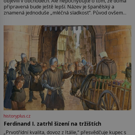
objevili v obchodech. Ale nepochybujte o tom, že doma
připravená bude ještě lepší. Název je španělský a
znamená jednoduše „mléčná sladkost“. Původ ovšem
není úplně jednoznačný, o autorství této receptury se
pře hned několik latinskoamerických zemí a k tomu
Francie, kde se traduje,
historyplus.cz
Ferdinand I. zatrhl šizení na tržištích
„Prvotřídní kvalita, dovoz z Itálie,“ přesvědčuje kupec s