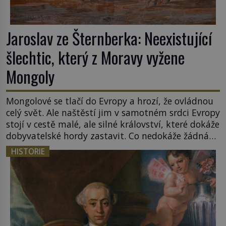
Jaroslav ze Šternberka: Neexistující
šlechtic, který z Moravy vyžene
Mongoly
Mongolové se tlačí do Evropy a hrozí, že ovládnou
celý svět. Ale naštěstí jim v samotném srdci Evropy
stojí v cestě malé, ale silné království, které dokáže
dobyvatelské hordy zastavit. Co nedokáže žádná
z asijských říší, co nedokážou Němci – to dokáže
HISTORIE
český král. Nebo že by ne? Mongolové od roku 1223
postupují podél Kaspického a Azovského moře, […]