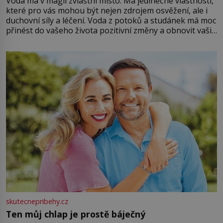
Voda má v magii zvláštní místo. Má jedinečné vlastnosti,
které pro vás mohou být nejen zdrojem osvěžení, ale i
duchovní síly a léčení. Voda z potoků a studánek má moc
přinést do vašeho života pozitivní změny a obnovit vaši
energii. Využitím těchto přírodních zdrojů v magii
můžete obohatit své rituály a přinést do svého života
větší harmonii a klid. Je důležité
skutecnepribehy.cz
Ten můj chlap je prostě báječný