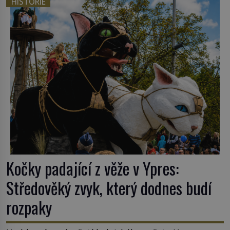
HISTORIE
nějakém žít. Mezi ty nejslavnější patří i římské
ghetto založené v roce 1555. Pokud jde o vztah
k Židům, nemá se Řím čím chlubit. […]
Kočky padající z věže v Ypres:
Středověký zvyk, který dodnes budí
rozpaky