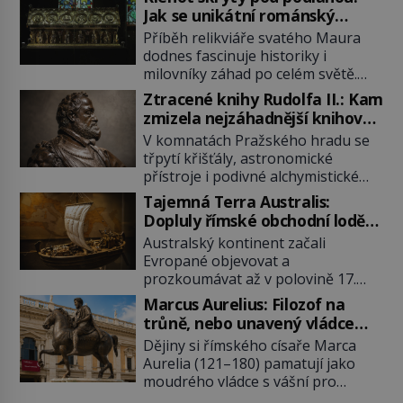
Jak se unikátní románský
poklad dostal do zapadlého
Příběh relikviáře svatého Maura
Bečova?
dodnes fascinuje historiky i
milovníky záhad po celém světě.
Tato románská zlatnická památka
Ztracené knihy Rudolfa II.: Kam
ze 13. století je po českých
zmizela nejzáhadnější knihovna
korunovačních klenotech druhým
Evropy?
V komnatách Pražského hradu se
nejcennějším movitým majetkem v
třpytí křišťály, astronomické
České republice. Přestože byl
přístroje i podivné alchymistické
klenot v roce 1985 po dramatickém
rukopisy. Císař Rudolf II.
pátrání kriminalistů úspěšně
Tajemná Terra Australis:
shromažďuje vše, co souvisí s
nalezen, jeho minulost stále
Dopluly římské obchodní lodě
tajemstvím přírody, hvězd i
obestírá hustá mlha. Otázky, jak
až do Austrálie?
Australský kontinent začali
lidského poznání. Jenže po jeho
přesně se tato […]
Evropané objevovat a
smrti se jeho slavné sbírky začínají
prozkoumávat až v polovině 17.
rozpadat a část z nich mizí navždy.
století. Existuje však možnost, že
Kdo odnesl nejvzácnější knihy? A
Marcus Aurelius: Filozof na
by se o tento vzdálený kontinent
existují ještě někde zapomenuté
trůně, nebo unavený vládce
mohly zajímat již evropské
rukopisy, které nikdo […]
závislý na opiu?
Dějiny si římského císaře Marca
starověké civilizace, a to o 15
Aurelia (121–180) pamatují jako
století dříve? Již od starověku
moudrého vládce s vášní pro
kartografové zakreslovali do map
filozofii, byť musíme tuto moudrost