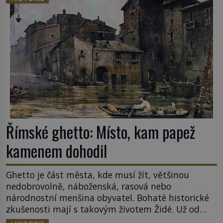
sledoval, když se například procházel uličkami
lotyšské Rigy? Casanova v Pobaltí kontaktoval
tamní zednářské lóže. Nebyl v této oblasti žádným
nováčkem, protože do zednářské […]
Římské ghetto: Místo, kam papež
kamenem dohodil
Ghetto je část města, kde musí žít, většinou
nedobrovolně, náboženská, rasová nebo
národnostní menšina obyvatel. Bohaté historické
zkušenosti mají s takovým životem Židé. Už od
středověku jsou totiž v každou chvíli nuceni v