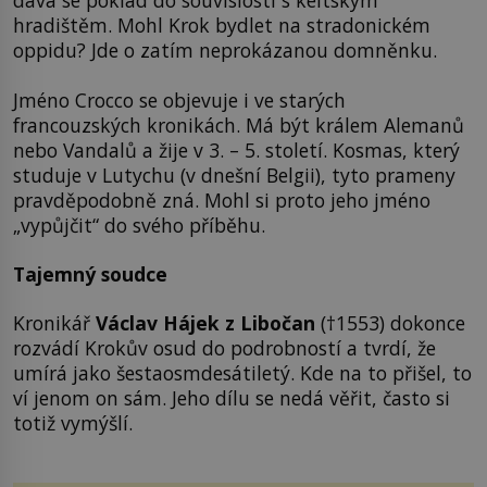
dává se poklad do souvislosti s keltským
hradištěm. Mohl Krok bydlet na stradonickém
oppidu? Jde o zatím neprokázanou domněnku.
Jméno Crocco se objevuje i ve starých
francouzských kronikách. Má být králem Alemanů
nebo Vandalů a žije v 3. – 5. století. Kosmas, který
studuje v Lutychu (v dnešní Belgii), tyto prameny
pravděpodobně zná. Mohl si proto jeho jméno
„vypůjčit“ do svého příběhu.
Tajemný soudce
Kronikář
Václav Hájek z Libočan
(†1553) dokonce
rozvádí Krokův osud do podrobností a tvrdí, že
umírá jako šestaosmdesátiletý. Kde na to přišel, to
ví jenom on sám. Jeho dílu se nedá věřit, často si
totiž vymýšlí.