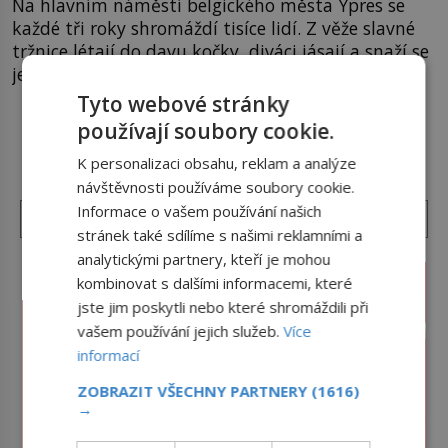
Na hlavním náměstí belgického města Ypres se
každé tři roky shromáždí tisíce lidí. Z věže slavné
tržnice létají do davu kočky, diváci jásají a snaží se
je chytit. Naštěstí už nejde o živá zvířata, ale
jenom o plyšové suvenýry. Kdysi to ale bylo jinak.
Tyto webové stránky
Tato veselá podívaná připomíná jeden z
používají soubory cookie.
DALŠÍ ČLÁNKY Z RUBRIKY ›
nejpodivnějších a zároveň nejkrutějších zvyků […]
K personalizaci obsahu, reklam a analýze
návštěvnosti používáme soubory cookie.
Informace o vašem používání našich
stránek také sdílíme s našimi reklamními a
analytickými partnery, kteří je mohou
kombinovat s dalšími informacemi, které
jste jim poskytli nebo které shromáždili při
vašem používání jejich služeb.
Více
informací
ZOBRAZIT VŠECHNY PARTNERY
(1616)
→