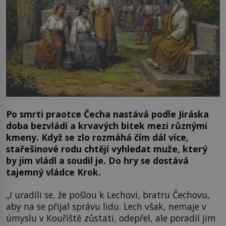
Po smrti praotce Čecha nastává podle Jiráska
doba bezvládí a krvavých bitek mezi různými
kmeny. Když se zlo rozmáhá čím dál více,
stařešinové rodu chtějí vyhledat muže, který
by jim vládl a soudil je. Do hry se dostává
tajemný vládce Krok.
„I uradili se, že pošlou k Lechovi, bratru Čechovu,
aby na se přijal správu lidu. Lech však, nemaje v
úmyslu v Kouřiště zůstati, odepřel, ale poradil jim