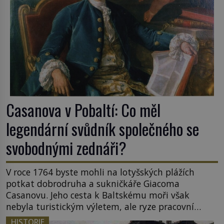
Casanova v Pobaltí: Co měl
legendární svůdník společného se
svobodnými zednáři?
V roce 1764 byste mohli na lotyšských plážích
potkat dobrodruha a sukničkáře Giacoma
Casanovu. Jeho cesta k Baltskému moři však
nebyla turistickým výletem, ale ryze pracovní
cestou se zištnými úmysly. Jaký cíl Casanova
HISTORIE