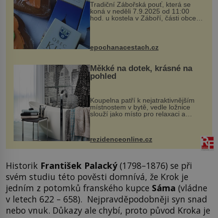
Tradiční Zábořská pouť, která se
koná v neděli 7.9.2025 od 11:00
hod. u kostela v Záboří, části obce
Kly u Mělníka. V programu naleznete
komentovanou prohlídku kostela,
dobovou hudbu, řemesla, atrakce...
epochanacestach.cz
Měkké na dotek, krásné na
pohled
Koupelna patří k nejatraktivnějším
místnostem v bytě, vedle ložnice
slouží jako místo pro relaxaci a
odpočinek. Koupelnový textil –
ručníky, osušky a koberečky –
mohou jako mávnutím kouzelného
rezidenceonline.cz
proutku...
Historik
František Palacký
(1798–1876) se při
svém studiu této pověsti domnívá, že Krok je
jedním z potomků franského kupce
Sáma
(vládne
v letech 622 – 658). Nejpravděpodobněji syn snad
nebo vnuk. Důkazy ale chybí, proto původ Kroka je