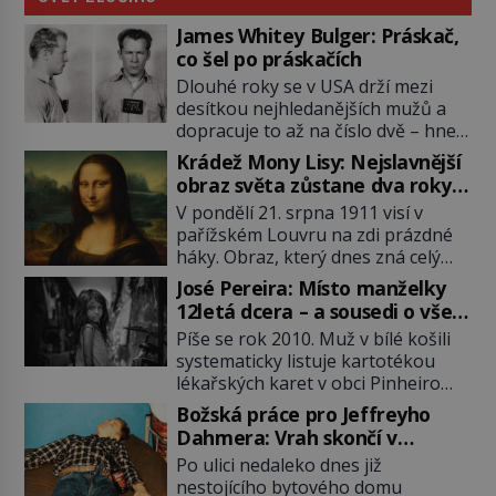
James Whitey Bulger: Práskač,
co šel po práskačích
Dlouhé roky se v USA drží mezi
desítkou nejhledanějších mužů a
dopracuje to až na číslo dvě – hned
po Usámovi bin Ládinovi (1957–
Krádež Mony Lisy: Nejslavnější
2011). To je James „Whitey“ Bulger
obraz světa zůstane dva roky
(1929–2018) viněný ze spoluúčasti
nezvěstný
V pondělí 21. srpna 1911 visí v
na 19 vraždách, vydírání a lichvy. A
pařížském Louvru na zdi prázdné
samozřejmě, krom toho je ještě
háky. Obraz, který dnes zná celý
drogový dealer, který neváhá
svět, je pryč. Zpočátku si nikdo
odstranit z cesty všechny práskače,
José Pereira: Místo manželky
nemyslí, že jde o krádež.
zatímco […]
12letá dcera – a sousedi o všem
Zaměstnanci jsou přesvědčeni, že
vědí!
Píše se rok 2010. Muž v bílé košili
Mona Lisa je jen v restaurátorské
systematicky listuje kartotékou
dílně nebo u fotografa. Když se
lékařských karet v obci Pinheiro
ukáže pravda, propukne jeden z
ležící asi 20 kilometrů od farmy s
největších honů na zloděje v […]
Božská práce pro Jeffreyho
podivínským majitelem. Něco tu
Dahmera: Vrah skončí v
nesedí. Ledaže… Ledaže by ta
tratolišti krve ve vězeňských
Po ulici nedaleko dnes již
mladá dívka z farmy byla ne
umývárnách
nestojícího bytového domu
manželkou, ale dcerou – a všechny