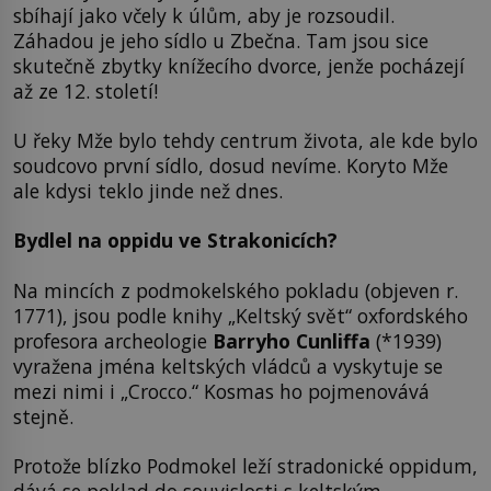
sbíhají jako včely k úlům, aby je rozsoudil.
Záhadou je jeho sídlo u Zbečna. Tam jsou sice
skutečně zbytky knížecího dvorce, jenže pocházejí
až ze 12. století!
U řeky Mže bylo tehdy centrum života, ale kde bylo
soudcovo první sídlo, dosud nevíme. Koryto Mže
ale kdysi teklo jinde než dnes.
Bydlel na oppidu ve Strakonicích?
Na mincích z podmokelského pokladu (objeven r.
1771), jsou podle knihy „Keltský svět“ oxfordského
profesora archeologie
Barryho Cunliffa
(*1939)
vyražena jména keltských vládců a vyskytuje se
mezi nimi i „Crocco.“ Kosmas ho pojmenovává
stejně.
Protože blízko Podmokel leží stradonické oppidum,