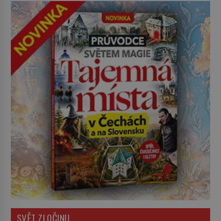
SVĚT ZLOČINU