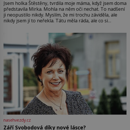
Jsem holka Štěstěny, tvrdila moje máma, když jsem doma
představila Mirka. Mohla na něm oči nechat. To nadšení
ji neopustilo nikdy. Myslím, že mi trochu záviděla, ale
nikdy jsem jí to neřekla. Tátu měla ráda, ale co si
pamatuji, tak jsme s Mirkem byli zamilovaní mnohem víc.
Jsme spolu moc rádi Tehdy byla jiná doba, když
nasehvezdy.cz
Září Svobodová díky nové lásce?