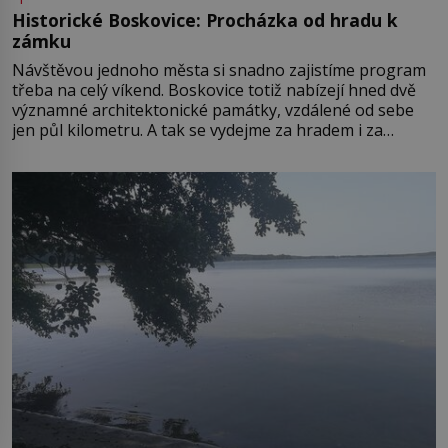
Historické Boskovice: Procházka od hradu k
zámku
Návštěvou jednoho města si snadno zajistíme program
třeba na celý víkend. Boskovice totiž nabízejí hned dvě
významné architektonické památky, vzdálené od sebe
jen půl kilometru. A tak se vydejme za hradem i za
zámkem do krásné jihomoravské krajiny. Trhová osada
Boskovice na okraji Drahanské vrchoviny vznikla někdy
ve13. století, a už v roce 1313 kronikáři zaznamenali