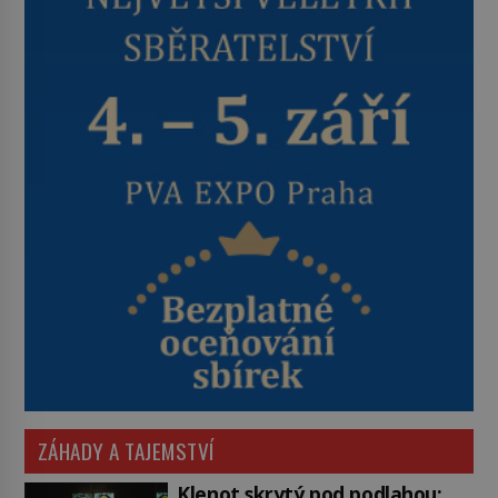
ZÁHADY A TAJEMSTVÍ
Klenot skrytý pod podlahou: