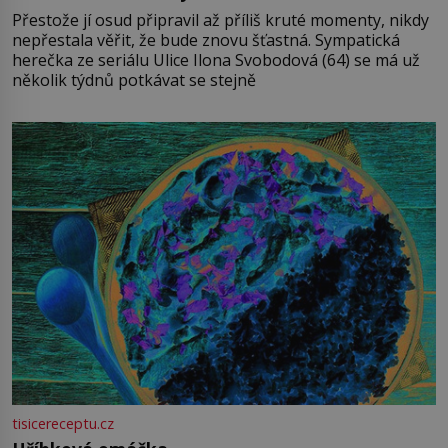
Přestože jí osud připravil až příliš kruté momenty, nikdy
nepřestala věřit, že bude znovu šťastná. Sympatická
herečka ze seriálu Ulice Ilona Svobodová (64) se má už
několik týdnů potkávat se stejně
tisicereceptu.cz