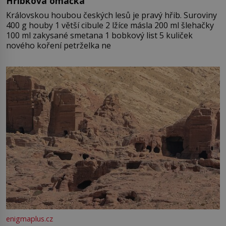
Hříbková omáčka
Královskou houbou českých lesů je pravý hřib. Suroviny
400 g houby 1 větší cibule 2 lžíce másla 200 ml šlehačky
100 ml zakysané smetana 1 bobkový list 5 kuliček
nového koření petrželka ne
enigmaplus.cz