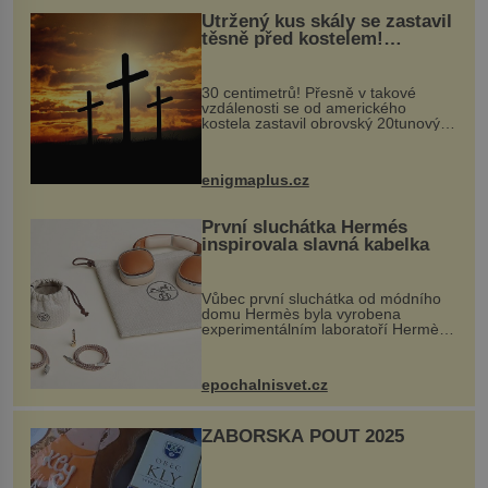
Utržený kus skály se zastavil
těsně před kostelem!
Ochránila ho boží síla?
30 centimetrů! Přesně v takové
vzdálenosti se od amerického
kostela zastavil obrovský 20tunový
balvan, který se v květnu 2014
nečekaně odtrhl od nedaleké skály
při její demolici. Podle místních stojí
enigmaplus.cz
...
První sluchátka Hermés
inspirovala slavná kabelka
Vůbec první sluchátka od módního
domu Hermès byla vyrobena
experimentálním laboratoří Hermès
Ateliers Horizons. Elegantní gadget
si vyžádal dva roky vývoje a chlubí
se ručně šitou hovězí kůží a
epochalnisvet.cz
kovový...
ZÁBOŘSKÁ POUŤ 2025