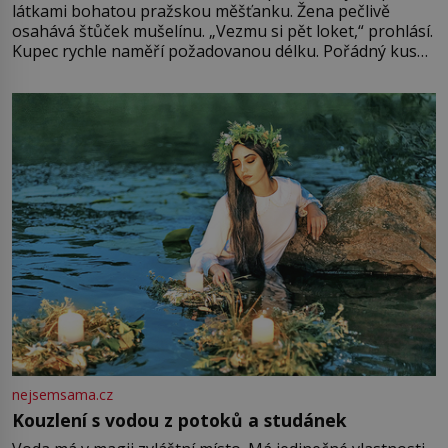
látkami bohatou pražskou měšťanku. Žena pečlivě
osahává štůček mušelínu. „Vezmu si pět loket,“ prohlásí.
Kupec rychle naměří požadovanou délku. Pořádný kus
mu přitom zůstane za prsty… „Na šaty ho bude málo,
milostpaní. Stačí jenom na sukni,“ zhodnotí švadlena
množství růžového mušelínu. „Ošidili vás, podívejte.“
Vezme do ruky dřevěnou
nejsemsama.cz
Kouzlení s vodou z potoků a studánek