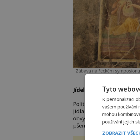
Zábava na řeckém symposionu 
Co
Tyto webové
Jídelníček Athéňana
K personalizaci o
Politický život má ve star
vašem používání na
jídla se kvůli němu přesou
mohou kombinovat 
obvykle chléb a zobou k n
používání jejich s
pšeničnou placku s cibulí a
ZOBRAZIT VŠE