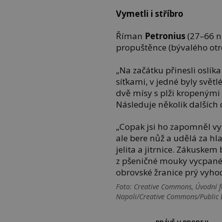
Vymetli i stříbro
Říman
Petronius
(27–66 n
propuštěnce (bývalého ot
„Na začátku přinesli oslík
síťkami, v jedné byly svět
dvě mísy s plži kropený
Následuje několik dalších c
„Copak jsi ho zapomněl v
ale bere nůž a udělá za hl
jelita a jitrnice. Zákuskem
z pšeničné mouky vycpané 
obrovské žranice prý vyhod
Foto: Creative Commons, Úvodní f
Napoli/Creative Commons/Public