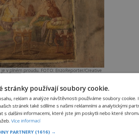
je v plném proudu. FOTO: EnzoReporter/Creative
mmons/CC BY-SA 3.0
 stránky používají soubory cookie.
bsahu, reklam a analýze návštěvnosti používáme soubory cookie. 
ém Řecku vliv i na kuchyni, doba hlavního
šich stránek také sdílíme s našimi reklamními a analytickými partn
vá až do večerních hodin. Řekové snídají
s dalšími informacemi, které jste jim poskytli nebo které shromá
ěmu olivy. Kobědu mívají chleba nebo
lužeb.
Více informací
 olivami, fíkovou kaši a zeleninu.
CHNY PARTNERY
(1616) →