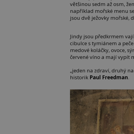
většinou sedm až osm, ženy
například mořské menu ses
jsou dvě ježovky mořské, d
Jindy jsou předkrmem vají
cibulce s tymiánem a peče
medové koláčky, ovoce, sýr, 
červené víno a mají vypít 
„jeden na zdraví, druhý na
historik
Paul Freedman
.