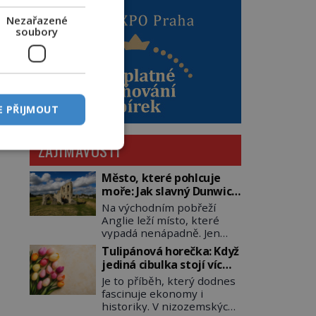
Nezařazené
soubory
E PŘIJMOUT
ZAJÍMAVOSTI
Město, které pohlcuje
moře: Jak slavný Dunwich
mizí pod hladinou
Na východním pobřeží
Anglie leží místo, které
vypadá nenápadně. Jen
málokdo by dnes hádal, že
Tulipánová horečka: Když
právě zde kdysi stojí jeden
jediná cibulka stojí víc
z nejvýznamnějších
než honosný dům
Je to příběh, který dodnes
anglických přístavů.
fascinuje ekonomy i
Středověký Dunwich
historiky. V nizozemských
soupeří svým významem s