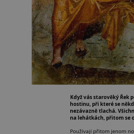
Když vás starověký Řek p
hostinu, při které se někd
nezávazně tlachá. Všichn
na lehátkách, přitom se o
Používají přitom jenom nože