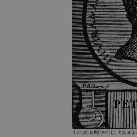
Petronius líčí bohatou hostin