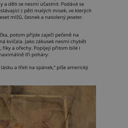
 a děti se nesmí účastnit. Podává se
távající z pěti malých misek, ve kterých
eset mlžů, česnek a nasolený jeseter.
čka, potom přijde zaječí pečeně na
ná kvíčala. Jako zákusek nesmí chybět
fíky a ořechy. Popíjejí přitom bílé i
maximálně tři poháry:
 lásku a třetí na spánek,“ píše americký