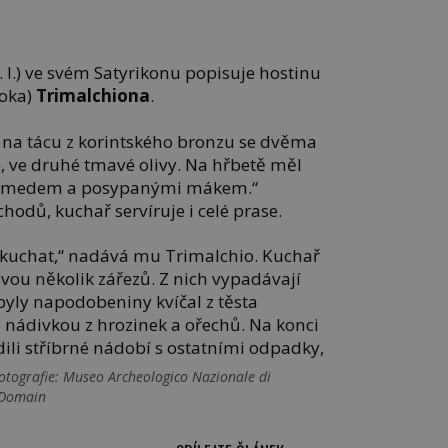
. l.) ve svém Satyrikonu popisuje hostinu
roka)
Trimalchiona
.
a na tácu z korintského bronzu se dvěma
lé, ve druhé tmavé olivy. Na hřbetě měl
mi medem a posypanými mákem.“
hodů, kuchař servíruje i celé prase.
ykuchat,“ nadává mu Trimalchio. Kuchař
avou několik zářezů. Z nich vypadávají
 byly napodobeniny kvíčal z těsta
nádivkou z hrozinek a ořechů. Na konci
ili stříbrné nádobí s ostatními odpadky,
otografie: Museo Archeologico Nazionale di
 Domain