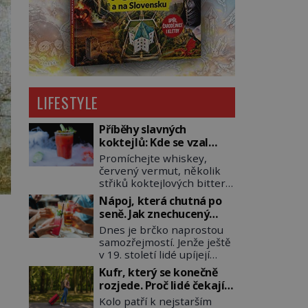
LIFESTYLE
Příběhy slavných
koktejlů: Kde se vzal
Manhattan a Bloody
Promíchejte whiskey,
Mary?
červený vermut, několik
střiků koktejlových bitters
a led, sceďte, ozdobte
Nápoj, která chutná po
koktejlovou třešinkou a
seně. Jak znechucený
tadá… Manhattan je tu! A
Američan vymyslel brčko
Dnes je brčko naprostou
pokud to má být skutečně
samozřejmostí. Jenže ještě
on, dejte si pozor, ať místo
v 19. století lidé upíjejí
klasické americké rye
limonády i koktejly dutými
whiskey či klidně
Kufr, který se konečně
stébly žita nebo žitné
bourbonu nepoužijete
rozjede. Proč lidé čekají
slámy. Fungují sice dobře,
skotskou whisku. Co se
na kolečka téměř pět
Kolo patří k nejstarším
mají ale jednu
stane? Inu, koktejl bude