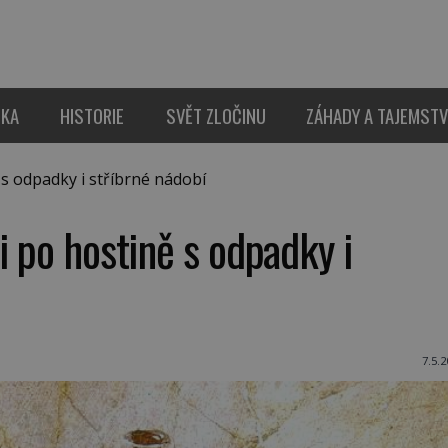
IKA
HISTORIE
SVĚT ZLOČINU
ZÁHADY A TAJEMSTV
s odpadky i stříbrné nádobí
i po hostině s odpadky i
7.5.