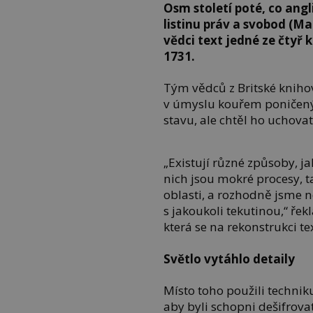
Osm století poté, co angl
listinu práv a svobod (Ma
vědci text jedné ze čtyř k
1731.
Tým vědců z Britské knihov
v úmyslu kouřem poničen
stavu, ale chtěl ho uchovat 
„Existují různé způsoby, j
nich jsou mokré procesy, 
oblasti, a rozhodně jsme n
s jakoukoli tekutinou,“ řek
která se na rekonstrukci te
Světlo vytáhlo detaily
Místo toho použili technik
aby byli schopni dešifrovat