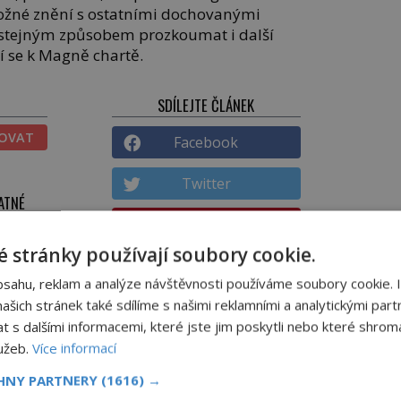
tožné znění s ostatními dochovanými
í stejným způsobem prozkoumat i další
í se k Magně chartě.
SDÍLEJTE ČLÁNEK
TOVAT
Facebook
Twitter
ATNÉ
Pinterest
NICKÉ
 stránky používají soubory cookie.
Email
ĚNÉ
bsahu, reklam a analýze návštěvnosti používáme soubory cookie. 
šich stránek také sdílíme s našimi reklamními a analytickými partn
DALŠÍ ČLÁNEK
s dalšími informacemi, které jste jim poskytli nebo které shromá
lužeb.
Více informací
okainu
Jak se chodí pod Sněžku?
CHNY PARTNERY
(1616) →