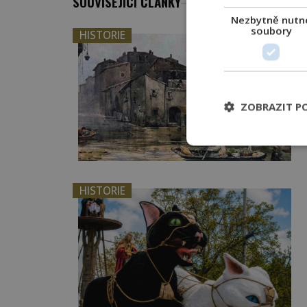
SOUVISEJÍCÍ ČLÁNKY
Nezbytně nutn
soubory
HISTORIE
ZOBRAZIT P
HISTORIE