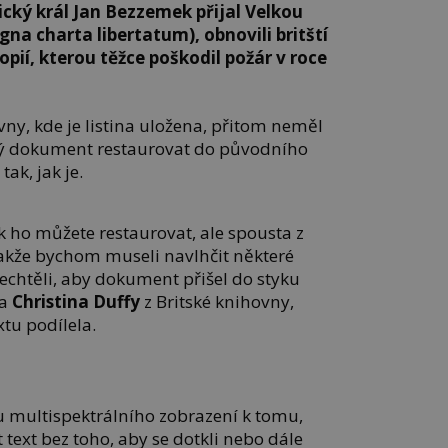
ický král Jan Bezzemek přijal Velkou
gna charta libertatum), obnovili britští
opií, kterou těžce poškodil požár v roce
ny, kde je listina uložena, přitom neměl
ý dokument restaurovat do původního
tak, jak je.
ak ho můžete restaurovat, ale spousta z
takže bychom museli navlhčit některé
echtěli, aby dokument přišel do styku
la
Christina Duffy
z Britské knihovny,
xtu podílela.
u multispektrálního zobrazení k tomu,
 text bez toho, aby se dotkli nebo dále