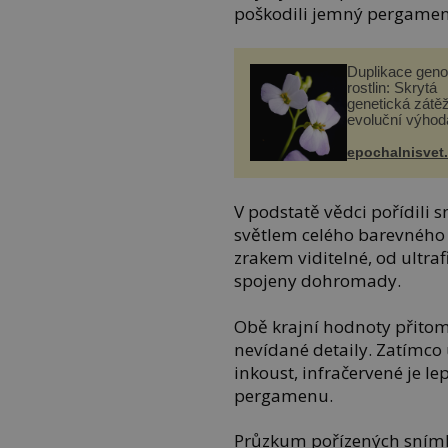
poškodili jemný pergamen
Duplikace gen
rostlin: Skrytá
genetická zátěž
evoluční výhod
epochalnisvet
V podstatě vědci pořídil
světlem celého barevného s
zrakem viditelné, od ultra
spojeny dohromady.
Obě krajní hodnoty přito
nevídané detaily. Zatímco u
inkoust, infračervené je l
pergamenu.
Průzkum pořízených snímk