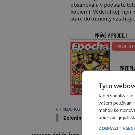
obsahovala v podstatě to
kopiemi. Vědci chtějí nyn
staré dokumenty vztahujíc
PRÁVĚ V PRODEJI
PROLIS
PŘEDPL
ELEKTRO
Tyto webové
TIŠT
K personalizaci o
vašem používání na
PŘEDCHOZÍ ČLÁNEK
mohou kombinovat 
používání jejich s
Zeleninová směs s příchutí k
ZOBRAZIT VŠE