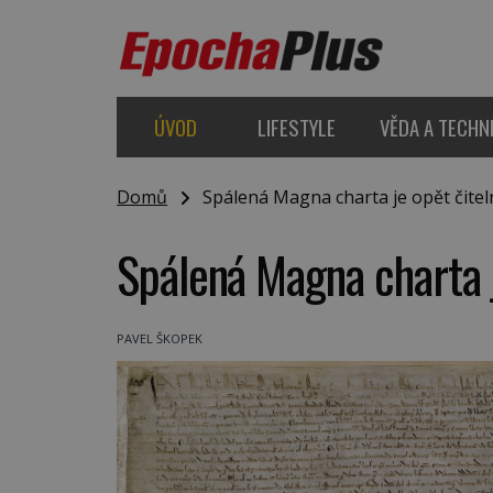
ÚVOD
LIFESTYLE
VĚDA A TECHN
Domů
Spálená Magna charta je opět čitel
Spálená Magna charta j
PAVEL ŠKOPEK