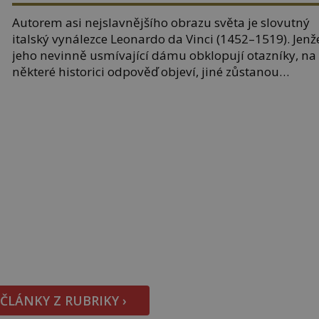
Autorem asi nejslavnějšího obrazu světa je slovutný
italský vynálezce Leonardo da Vinci (1452–1519). Jenž
jeho nevinně usmívající dámu obklopují otazníky, na
některé historici odpověď objeví, jiné zůstanou
nezodpovězené. Kam si ji pověsil Napoleon? Samotn
císař Napoleon Bonaparte (1769–1821) má pro malb
slabost, a tak si ji ještě jako první konzul přemístí do
své ložnice v Tuilerisjkém […]
 ČLÁNKY Z RUBRIKY ›