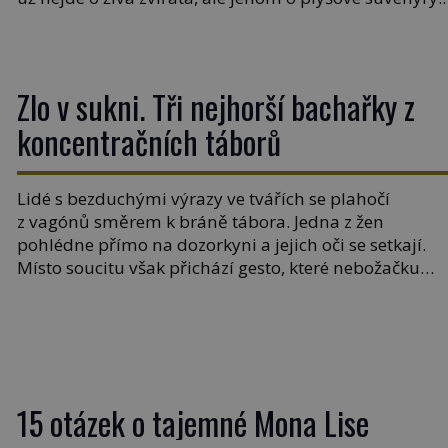
Kdysi to ale bylo jinak. Tato veselá podívaná připomí
jeden z nejpodivnějších a zároveň nejkrutějších zvyk
[…]
Zlo v sukni. Tři nejhorší bachařky z
koncentračních táborů
Lidé s bezduchými výrazy ve tvářích se plahočí
z vagónů směrem k bráně tábora. Jedna z žen
pohlédne přímo na dozorkyni a jejich oči se setkají.
Místo soucitu však přichází gesto, které nebožačku
posílá rovnou do plynové komory. Jména jako Rudolf
Höss (1901–1947), Josef Mengele (1911–1979) či
Heinrich Himmler (1900–1945) zná každý, o koho se
historie jen otřela. Jenže […]
15 otázek o tajemné Mona Lise