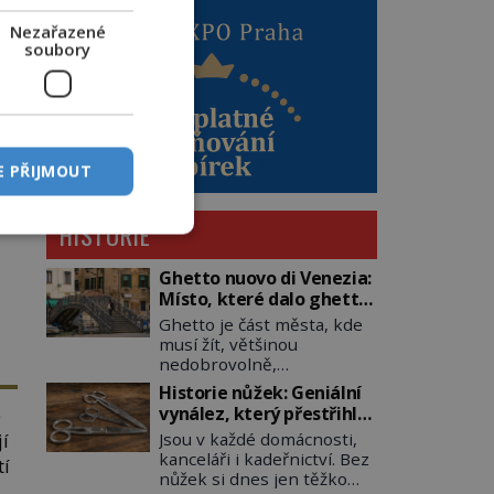
Nezařazené
soubory
E PŘIJMOUT
s
HISTORIE
ší
Ghetto nuovo di Venezia:
o
Místo, které dalo ghettu
jeho jméno
Ghetto je část města, kde
musí žít, většinou
nedobrovolně,
náboženská, rasová nebo
Historie nůžek: Geniální
národnostní menšina
vynález, který přestřihl
é
obyvatel. Bohaté
tisíciletí
jí
Jsou v každé domácnosti,
historické zkušenosti mají
kanceláři i kadeřnictví. Bez
s takovým životem Židé. Už
tí
nůžek si dnes jen těžko
od středověku jsou totiž