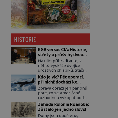
HISTORIE
KGB versus CIA: Historie,
střety a průšvihy dvou
nejznámějších tajných
Na ulici přibrzdí auto, z
služeb historie
něhož vyskáče dvojice
urostlých chlapíků. Stačí
pár vteřin a už agresivně
Kdo je víc? Pět operací,
buší na dveře. O další
při nichž dochází ke
okamžik později vlečou
střetu obou tajných
Zpráva dorazí jen pár dnů
nebožáka do auta, a pak už
služeb
poté, co se Američané
ho nikdy nikdo nespatří.
rozhodnou vykopat pod
Dostal se totiž do rukou
východní částí Berlína
všemocné KGB. Jako
Záhada kolonie Roanoke:
několik stovek metrů
sourozenci, kteří si
Zůstalo jen jedno slovo!
dlouhý tunel. Sověti na
nemohou přijít na jméno.
Domy jsou opuštěné,
sobě nenechají nic znát a
Neustále se předhání v