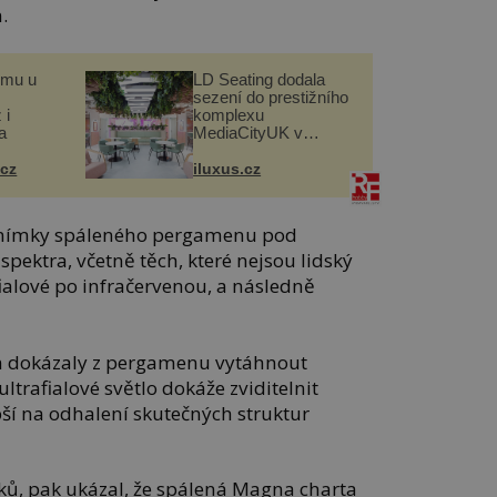
.
omu u
LD Seating dodala
sezení do prestižního
 i
komplexu
a
MediaCityUK v
Salfordu
.cz
iluxus.cz
i snímky spáleného pergamenu pod
pektra, včetně těch, které nejsou lidský
fialové po infračervenou, a následně
m dokázaly z pergamenu vytáhnout
ltrafialové světlo dokáže zviditelnit
epší na odhalení skutečných struktur
ů, pak ukázal, že spálená Magna charta