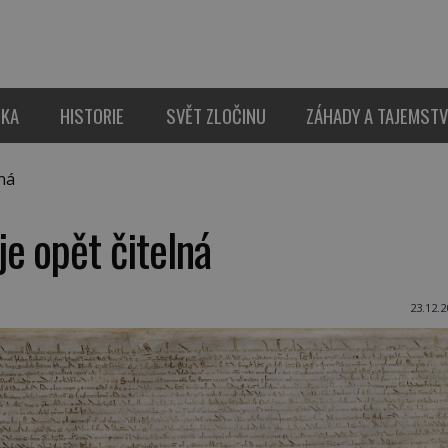
IKA
HISTORIE
SVĚT ZLOČINU
ZÁHADY A TAJEMSTV
ná
e opět čitelná
23.12.2