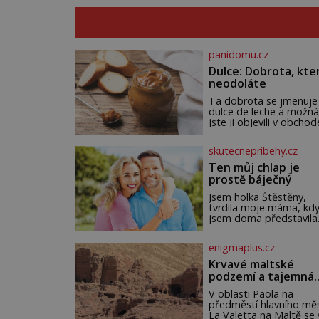
panidomu.cz
Dulce: Dobrota, kte
neodoláte
Ta dobrota se jmenuje
dulce de leche a možná
jste ji objevili v obchod
Ale nepochybujte o to
že doma připravená b
skutecnepribehy.cz
ještě lepší. Název je
španělský a znamená
Ten můj chlap je
jednoduše „mléčná
prostě báječný
sladkost“. Původ ovše
není úplně jednoznačný
Jsem holka Štěstěny,
autorství této receptur
tvrdila moje máma, kd
pře hned několik
jsem doma představila
latinskoamerických zem
Mirka. Mohla na něm oč
k tomu Francie, kde se
nechat. To nadšení ji
enigmaplus.cz
traduje,
neopustilo nikdy. Myslí
že mi trochu záviděla, a
Krvavé maltské
nikdy jsem jí to neřekla
podzemí a tajemná
Tátu měla ráda, ale co 
Petra
pamatuji, tak jsme s
V oblasti Paola na
Mirkem byli zamilovaní
předměstí hlavního mě
mnohem víc. Jsme spol
La Valetta na Maltě se 