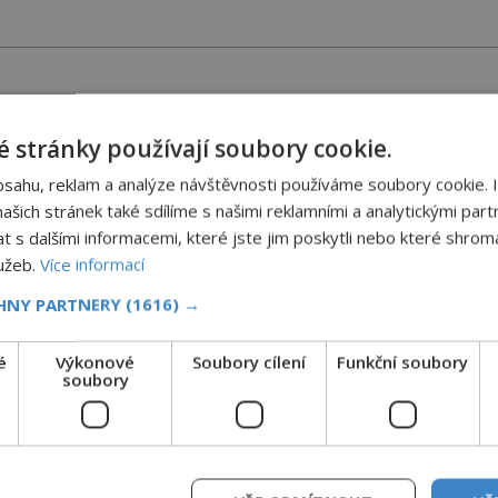
Tsunami: Když voda udeří pěstí!
 stránky používají soubory cookie.
Nejprve špetka školometské teorie. Výraz tsunami
bsahu, reklam a analýze návštěvnosti používáme soubory cookie. 
vznikl spojením japonských slov tsu (přístav) a nami
šich stránek také sdílíme s našimi reklamními a analytickými partn
(vlna). Jedná se o dlouhou vlnu, která je na volném
s dalšími informacemi, které jste jim poskytli nebo které shromá
moři takřka nepostřehnutelná. Ačkoli je vlnová délka
lužeb.
Více informací
tsunami i 300 kilometrů, výška vlny na volném moři j
maximálně 1,5 metru. Máme se podobné obří vlny
CHNY PARTNERY
(1616) →
obávat i v Evropě? Vznik tsunami si […]
é
Výkonové
Soubory cílení
Funkční soubory
Veselý hřbitov v Rumunsku: Proč zde
soubory
třou pohřební plačky bídu s nouzí?
Hřbitov jako jeviště pro mystérium smrti. Mezi