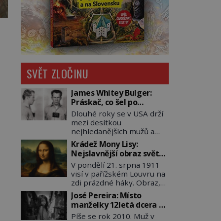
SVĚT ZLOČINU
James Whitey Bulger:
Práskač, co šel po
práskačích
Dlouhé roky se v USA drží
mezi desítkou
nejhledanějších mužů a
dopracuje to až na číslo
Krádež Mony Lisy:
dvě – hned po Usámovi bin
Nejslavnější obraz světa
Ládinovi (1957–2011). To je
zůstane dva roky
V pondělí 21. srpna 1911
James „Whitey“ Bulger
nezvěstný
visí v pařížském Louvru na
(1929–2018) viněný ze
zdi prázdné háky. Obraz,
spoluúčasti na 19
který dnes zná celý svět, je
vraždách, vydírání a lichvy.
José Pereira: Místo
pryč. Zpočátku si nikdo
A samozřejmě, krom toho
manželky 12letá dcera –
nemyslí, že jde o krádež.
je ještě drogový dealer,
a sousedi o všem vědí!
Píše se rok 2010. Muž v
Zaměstnanci jsou
který neváhá odstranit z