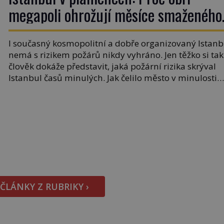
megapoli ohrožují měsíce smaženého
lilku?
I současný kosmopolitní a dobře organizovaný Istanb
nemá s rizikem požárů nikdy vyhráno. Jen těžko si tak
člověk dokáže představit, jaká požární rizika skrýval
Istanbul časů minulých. Jak čelilo město v minulosti
potenciální ohnivé katastrofě a proč jsou zde stále tol
obávány měsíce smaženého lilku? První hasičský sb
se v Istanbulu objevuje v roce 1714 a […]
 ČLÁNKY Z RUBRIKY ›