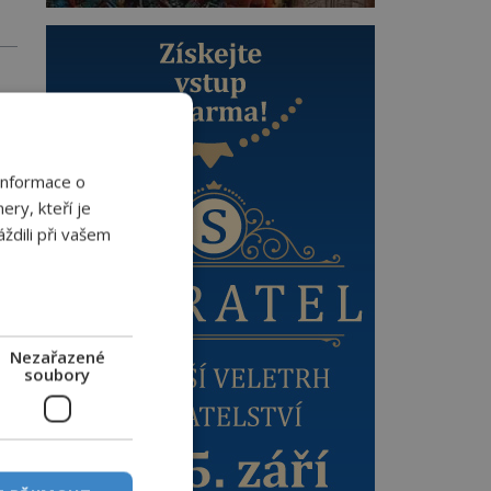
Informace o
ery, kteří je
ždili při vašem
e
Nezařazené
soubory