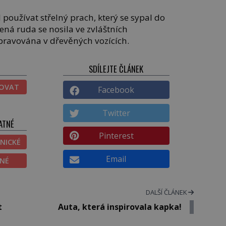
l používat střelný prach, který se sypal do
ená ruda se nosila ve zvláštních
opravována v dřevěných vozících.
SDÍLEJTE ČLÁNEK
TOVAT
Facebook
Twitter
ATNÉ
Pinterest
NICKÉ
Email
ĚNÉ
DALŠÍ ČLÁNEK
t
Auta, která inspirovala kapka!