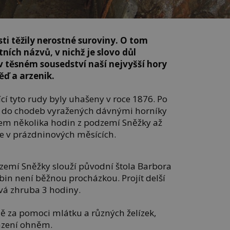
ti těžily nerostné suroviny. O tom
tních názvů, v nichž je slovo důl
v těsném sousedství naší nejvyšší hory
ď a arzenik.
cí tyto rudy byly uhašeny v roce 1876. Po
te do chodeb vyražených dávnými horníky
ěhem několika hodin z podzemí Sněžky až
uze v prázdninových měsících.
zemí Sněžky slouží původní štola Barbora
bin není běžnou procházkou. Projít delší
rvá zhruba 3 hodiny.
ě za pomoci mlátku a různých želízek,
ázení ohněm.