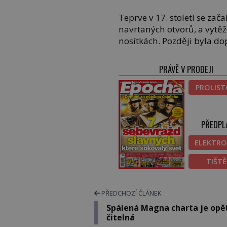
Teprve v 17. století se zača
navrtaných otvorů, a vytěž
nosítkách. Později byla d
PRÁVĚ V PRODEJI
PROLIS
PŘEDPL
ELEKTRO
TIŠT
PŘEDCHOZÍ ČLÁNEK
Spálená Magna charta je opě
čitelná