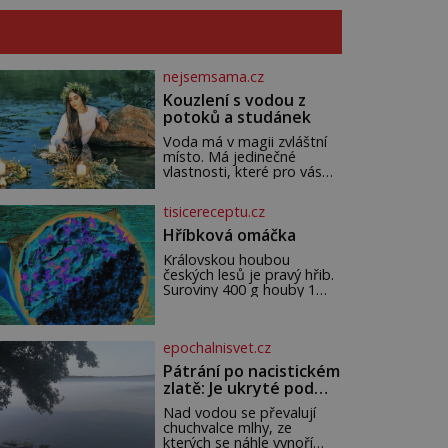
nejsemsama.cz
Kouzlení s vodou z
potoků a studánek
Voda má v magii zvláštní
místo. Má jedinečné
vlastnosti, které pro vás
mohou být nejen zdrojem
osvěžení, ale i duchovní síly
tisicereceptu.cz
a léčení. Voda z potoků a
studánek má moc přinést
Hříbková omáčka
do vašeho života pozitivní
Královskou houbou
změny a obnovit vaši
českých lesů je pravý hřib.
energii. Využitím těchto
Suroviny 400 g houby 1
přírodních zdrojů v magii
větší cibule 2 lžíce másla
můžete obohatit své
200 ml šlehačky 100 ml
rituály a přinést do svého
zakysané smetana 1
života větší harmonii a klid.
epochalnisvet.cz
bobkový list 5 kuliček
Je důležité
nového koření petrželka ne
Pátrání po nacistickém
zlatě: Je ukryté pod
hladinou německého
Nad vodou se převalují
jezera?
chuchvalce mlhy, ze
kterých se náhle vynoří