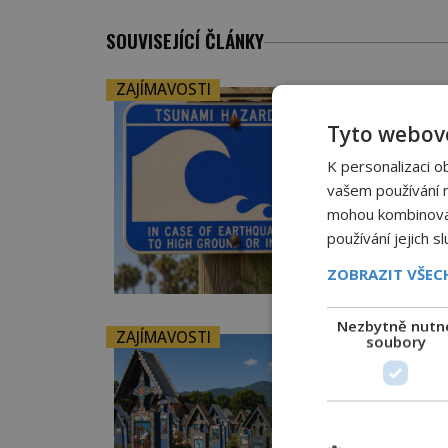
SOUVISEJÍCÍ ČLÁNKY
ZAJÍMAVOSTI
Tyto webové
K personalizaci o
vašem používání na
mohou kombinovat 
používání jejich s
ZOBRAZIT VŠE
Nezbytně nutn
ZAJÍMAVOSTI
soubory