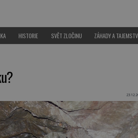
IKA
HISTORIE
SVĚT ZLOČINU
ZÁHADY A TAJEMSTV
ku?
23.12.2