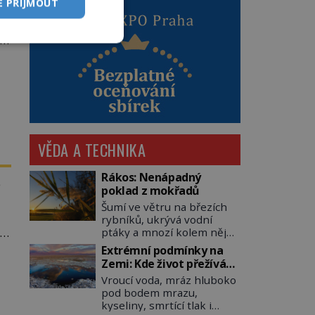
E PŘIJMOUT
li
VĚDA A TECHNIKA
Rákos: Nenápadný
e
poklad z mokřadů
Šumí ve větru na březích
rybníků, ukrývá vodní
je
ptáky a mnozí kolem něj
procházejí bez povšimnutí.
u
Extrémní podmínky na
Přesto právě rákos
Zemi: Kde život přežívá
pomáhal stavět domy,
navzdory všemu
Vroucí voda, mráz hluboko
vyrábět lodě, zapisovat
pod bodem mrazu,
první texty a inspiroval
kyseliny, smrtící tlak i
řadu pověstí. Tato