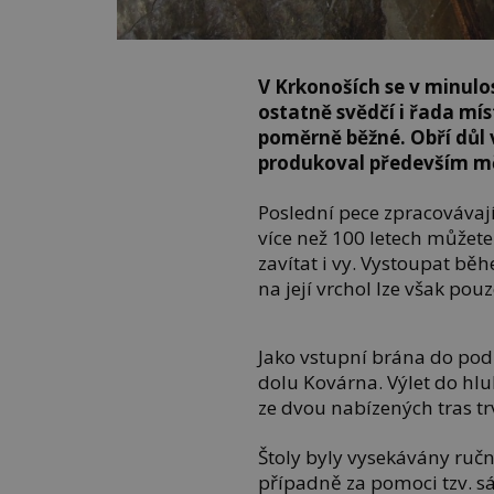
V Krkonoších se v minulos
ostatně svědčí i řada mís
poměrně běžné. Obří důl 
produkoval především mě
Poslední pece zpracovávají
více než 100 letech může
zavítat i vy. Vystoupat b
na její vrchol lze však po
Jako vstupní brána do pod
dolu Kovárna. Výlet do hlu
ze dvou nabízených tras t
Štoly byly vysekávány ručn
případně za pomoci tzv. s