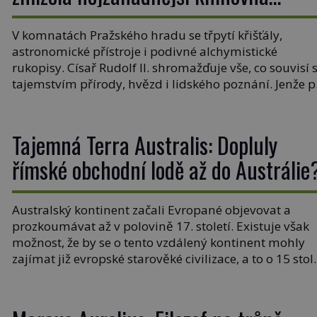
Evropy?
V komnatách Pražského hradu se třpytí křišťály,
astronomické přístroje i podivné alchymistické
rukopisy. Císař Rudolf II. shromažďuje vše, co souvisí 
tajemstvím přírody, hvězd i lidského poznání. Jenže 
jeho smrti se jeho slavné sbírky začínají rozpadat a čá
z nich mizí navždy. Kdo odnesl nejvzácnější knihy? A
existují ještě někde zapomenuté rukopisy, které nikd
Tajemná Terra Australis: Dopluly
[…]
římské obchodní lodě až do Austrálie
Australský kontinent začali Evropané objevovat a
prozkoumávat až v polovině 17. století. Existuje však
možnost, že by se o tento vzdálený kontinent mohly
zajímat již evropské starověké civilizace, a to o 15 stol
dříve? Již od starověku kartografové zakreslovali do
map záhadný kontinent Terra Australis – Jižní zemi.
Proč? Do jisté míry to byl smysl pro […]