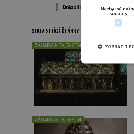
Brázdili planetu obří tučňáci?
Nezbytně nutn
soubory
SOUVISEJÍCÍ ČLÁNKY
ZÁHADY A TAJEMSTVÍ
ZOBRAZIT P
ZÁHADY A TAJEMSTVÍ