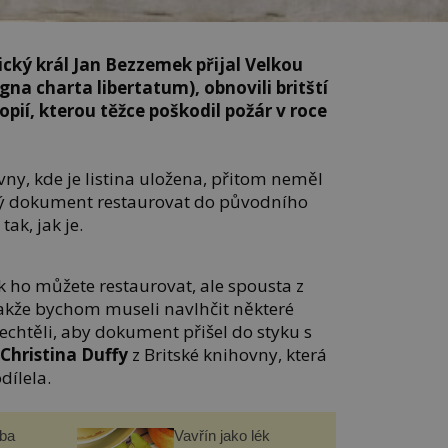
ický král Jan Bezzemek přijal Velkou
gna charta libertatum), obnovili britští
opií, kterou těžce poškodil požár v roce
ny, kde je listina uložena, přitom neměl
ý dokument restaurovat do původního
tak, jak je.
ak ho můžete restaurovat, ale spousta z
takže bychom museli navlhčit některé
echtěli, aby dokument přišel do styku s
a
Christina Duffy
z Britské knihovny, která
dílela.
čba
Vavřín jako lék