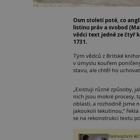
Osm století poté, co angl
listinu práv a svobod (Ma
vědci text jedné ze čtyř k
1731.
Tým vědců z Britské knihov
v úmyslu kouřem poničen
stavu, ale chtěl ho uchovat 
„Existují různé způsoby, j
nich jsou mokré procesy, 
oblasti, a rozhodně jsme n
jakoukoli tekutinou,“ řekl
se na rekonstrukci textu po
Neinvazivní lé