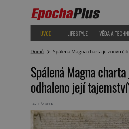
ÚVOD
LIFESTYLE
VĚDA A TECHN
Domů
Spálená Magna charta je znovu čitel
Spálená Magna charta j
odhaleno její tajemstv
PAVEL ŠKOPEK