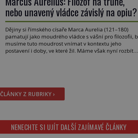
Marcus Aurelius: Filozof na trůně,
nebo unavený vládce závislý na opiu?
Dějiny si římského císaře Marca Aurelia (121–180)
pamatují jako moudrého vládce s vášní pro filozofii, b
musíme tuto moudrost vnímat v kontextu jeho
postavení i doby, ve které žil. Máme však nyní rozbít
tuto obecně přijímanou pravdu na padrť a prohlásit, 
to byl jen životem unavený a drogou ovládaný muž?
Marcus Aurelius byl zastáncem stoicismu, učení, […]
 ČLÁNKY Z RUBRIKY ›
NENECHTE SI UJÍT DALŠÍ ZAJÍMAVÉ ČLÁNKY