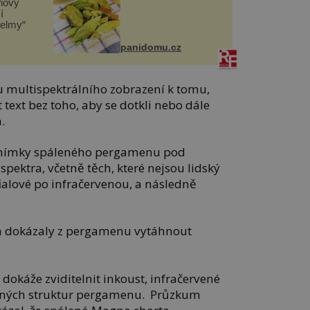
novy
í
helmy“
panidomu.cz
u multispektrálního zobrazení k tomu,
 text bez toho, aby se dotkli nebo dále
.
i snímky spáleného pergamenu pod
pektra, včetně těch, které nejsou lidský
fialové po infračervenou, a následně
m dokázaly z pergamenu vytáhnout
 dokáže zviditelnit inkoust, infračervené
ečných struktur pergamenu. Průzkum