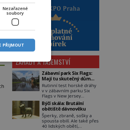
Nezařazené
soubory
E PŘIJMOUT
ZÁHADY A TAJEMSTVÍ
Zábavní park Six Flags:
Mají tu skutečný dům
hrůzy!
Rutinní test horské dráhy
ch
v v zábavním parku Six
Flags v New Jersey
dopadne 16. srpna 1981
Býčí skála: Brutální
katastrofou. 20letý technik
obětiště dávnověku
Scott Tyler se zřítí na zem!
Šperky, zbraně, sošky a
Zranění jsou neslučitelná
spousta obilí. Ale také přes
se životem. „Nepoužil
40 lidských obětí,
bezpečnostní zábranu,“