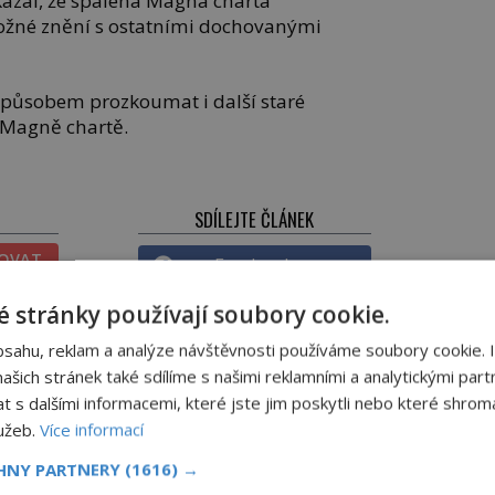
ázal, že spálená Magna charta
tožné znění s ostatními dochovanými
 způsobem prozkoumat i další staré
 Magně chartě.
SDÍLEJTE ČLÁNEK
TOVAT
Facebook
 stránky používají soubory cookie.
Twitter
ATNÉ
bsahu, reklam a analýze návštěvnosti používáme soubory cookie. 
Pinterest
šich stránek také sdílíme s našimi reklamními a analytickými partn
NICKÉ
s dalšími informacemi, které jste jim poskytli nebo které shromá
Email
ĚNÉ
lužeb.
Více informací
CHNY PARTNERY
(1616) →
DALŠÍ ČLÁNEK