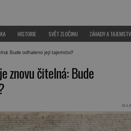
IKA
HISTORIE
SVĚT ZLOČINU
ZÁHADY A TAJEMSTV
ná: Bude odhaleno její tajemství?
e znovu čitelná: Bude
í?
25.5.2