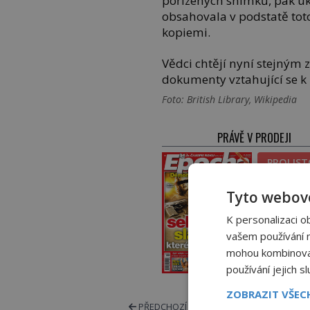
pořízených snímků, pak uk
obsahovala v podstatě to
kopiemi.
Vědci chtějí nyní stejným
dokumenty vztahující se k
Foto: British Library, Wikipedia
PRÁVĚ V PRODEJI
PROLIS
Tyto webové
PŘEDPL
K personalizaci o
vašem používání na
ELEKTRO
mohou kombinovat 
TIŠT
používání jejich s
ZOBRAZIT VŠE
PŘEDCHOZÍ ČLÁNEK