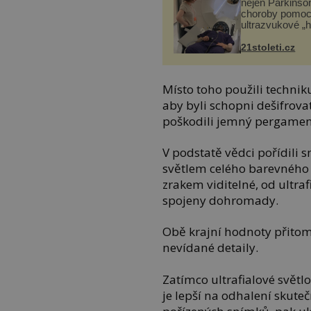
nejen Parkinso
choroby pomoc
ultrazvukové „
21stoleti.cz
Místo toho použili technik
aby byli schopni dešifrovat
poškodili jemný pergamen
V podstatě vědci pořídil
světlem celého barevného s
zrakem viditelné, od ultra
spojeny dohromady.
Obě krajní hodnoty přito
nevídané detaily.
Zatímco ultrafialové světlo
je lepší na odhalení skut