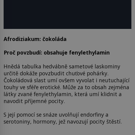
Afrodiziakum: čokoláda
Proč povzbudí: obsahuje fenylethylamin
Hnědá tabulka hedvábně sametové laskominy
určitě dokáže povzbudit chuťové pohárky.
Čokoládová slast umí ovšem vyvolat i neutuchající
touhy ve sféře erotické. Může za to obsah zejména
látky zvané fenylethylamin, která umí klidnit a
navodit příjemné pocity.
S její pomocí se snáze uvolňují endorfiny a
serotoniny, hormony, jež navozují pocity štěstí.