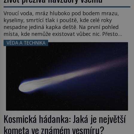
Vroucí voda, mráz hluboko pod bodem mrazu,
kyseliny, smrtící tlak i pouště, kde celé roky
nespadne jediná kapka deště. Na první pohled
místa, kde nemůže existovat vůbec nic. Přesto
právě tady vědci objevují organismy, které
VĚDA A TECHNIKA
posouvají hranice života. Každý nový nález mění
naše představy o tom, co všechno dokáže příroda a
napovídá, kde bychom jednou […]
Kosmická hádanka: Jaká je největší
kometa ve známém vesmíru?