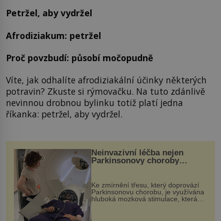
Petržel, aby vydržel
Afrodiziakum: petržel
Proč povzbudí: působí močopudně
Víte, jak odhalíte afrodiziakální účinky některých
potravin? Zkuste si rýmovačku. Na tuto zdánlivě
nevinnou drobnou bylinku totiž platí jedna
říkanka: petržel, aby vydržel.
Neinvazivní léčba nejen
Parkinsonovy choroby
pomocí ultrazvukové
„helmy“
Ke zmírnění třesu, který doprovází
Parkinsonovu chorobu, je využívána
hluboká mozková stimulace, která
však vyžaduje vysoce invazivní
zákrok. Ultrazvuk zase není vhodný
k dostatečně přesnému zacílení ...