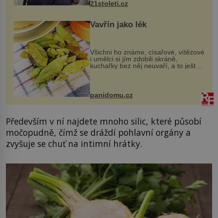
21stoleti.cz
Vavřín jako lék
Všichni ho známe, císařové, vítězové
i umělci si jím zdobili skráně,
kuchařky bez něj neuvaří, a to ještě
nevíte, že bobkový list může výrazně
zmírnit některé naše neduhy.
Obsahuje v malém množství ně...
panidomu.cz
Především v ní najdete mnoho silic, které působí
močopudně, čímž se dráždí pohlavní orgány a
zvyšuje se chuť na intimní hrátky.