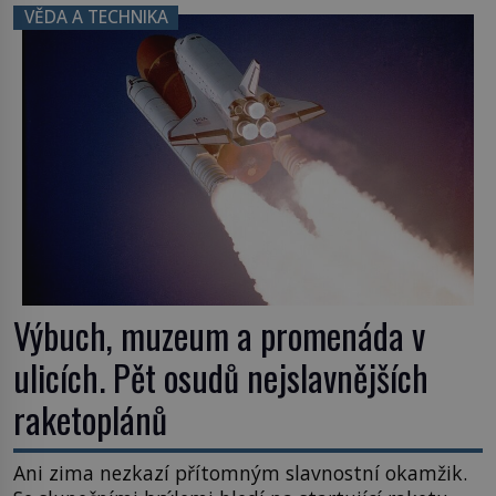
VĚDA A TECHNIKA
Výbuch, muzeum a promenáda v
ulicích. Pět osudů nejslavnějších
raketoplánů
Ani zima nezkazí přítomným slavnostní okamžik.