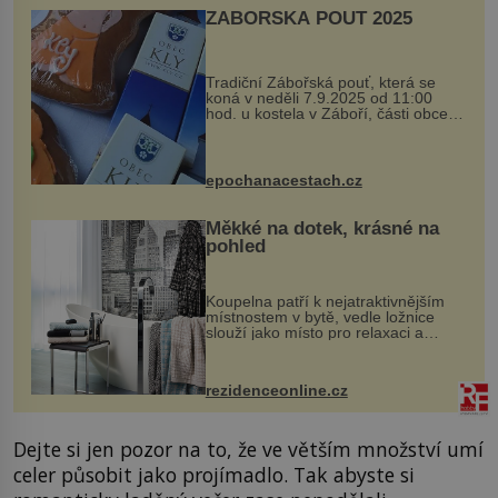
ZÁBOŘSKÁ POUŤ 2025
Tradiční Zábořská pouť, která se
koná v neděli 7.9.2025 od 11:00
hod. u kostela v Záboří, části obce
Kly u Mělníka. V programu naleznete
komentovanou prohlídku kostela,
dobovou hudbu, řemesla, atrakce...
epochanacestach.cz
Měkké na dotek, krásné na
pohled
Koupelna patří k nejatraktivnějším
místnostem v bytě, vedle ložnice
slouží jako místo pro relaxaci a
odpočinek. Koupelnový textil –
ručníky, osušky a koberečky –
mohou jako mávnutím kouzelného
rezidenceonline.cz
proutku...
Dejte si jen pozor na to, že ve větším množství umí
celer působit jako projímadlo. Tak abyste si