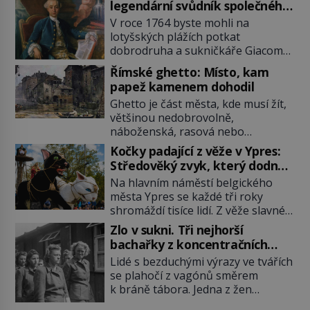
legendární svůdník společného
se svobodnými zednáři?
V roce 1764 byste mohli na
lotyšských plážích potkat
dobrodruha a sukničkáře Giacoma
Casanovu. Jeho cesta k Baltskému
Římské ghetto: Místo, kam
moři však nebyla turistickým
papež kamenem dohodil
výletem, ale ryze pracovní cestou
Ghetto je část města, kde musí žít,
se zištnými úmysly. Jaký cíl
většinou nedobrovolně,
Casanova sledoval, když se
náboženská, rasová nebo
například procházel uličkami
národnostní menšina obyvatel.
lotyšské Rigy? Casanova v Pobaltí
Kočky padající z věže v Ypres:
Bohaté historické zkušenosti mají s
kontaktoval tamní zednářské lóže.
Středověký zvyk, který dodnes
takovým životem Židé. Už od
Nebyl v této oblasti žádným
budí rozpaky
Na hlavním náměstí belgického
středověku jsou totiž v každou
nováčkem, protože do zednářské
města Ypres se každé tři roky
chvíli nuceni v nějakém žít. Mezi ty
[…]
shromáždí tisíce lidí. Z věže slavné
nejslavnější patří i římské ghetto
tržnice létají do davu kočky, diváci
založené v roce 1555. Pokud jde o
Zlo v sukni. Tři nejhorší
jásají a snaží se je chytit. Naštěstí
vztah k Židům, nemá se Řím čím
bachařky z koncentračních
už nejde o živá zvířata, ale jenom o
chlubit. […]
táborů
Lidé s bezduchými výrazy ve tvářích
plyšové suvenýry. Kdysi to ale bylo
se plahočí z vagónů směrem
jinak. Tato veselá podívaná
k bráně tábora. Jedna z žen
připomíná jeden z nejpodivnějších
pohlédne přímo na dozorkyni a
a zároveň nejkrutějších zvyků […]