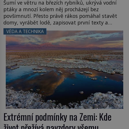
Šumí ve větru na březích rybníků, ukrývá vodní
ptáky a mnozí kolem něj procházejí bez
povšimnutí. Přesto právě rákos pomáhal stavět
domy, vyrábět lodě, zapisovat první texty a
inspiroval řadu pověstí. Tato skromná, ale
VĚDA A TECHNIKA
užitečná rostlina provází člověka už tisíce let.
Většina lidí vnímá rákos jen jako obyčejnou kulisu
letního koupání. Stačí se však podívat […]
Extrémní podmínky na Zemi: Kde
život přežívá navzdory všemu