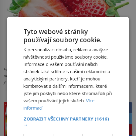
Tyto webové stránky
používají soubory cookie.
K personalizaci obsahu, reklam a analýze
návštěvnosti používáme soubory cookie.
Jahody k sektu? Klidně i k sexu.
Informace o vašem používání našich
Foto: med-decisions.com, wikipedia.org, facebook.com,
stránek také sdílíme s našimi reklamními a
pinterest.com, dailymail.co.uk, survio.com, pgfoodies.com,
analytickými partnery, kteří je mohou
youtube.com
kombinovat s dalšími informacemi, které
jste jim poskytli nebo které shromáždili při
PRÁVĚ V PRODEJI
SDÍLEJTE ČLÁNEK
vašem používání jejich služeb.
Více
Facebook
informací
Twitter
ZOBRAZIT VŠECHNY PARTNERY
(1616)
→
Pinterest