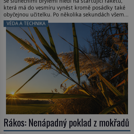
Se slunečními brýlemi hledí na startující raketu,
která má do vesmíru vynést kromě posádky také
obyčejnou učitelku. Po několika sekundách všem
ztuhnou úsměvy, stroj totiž exploduje. Jejich
VĚDA A TECHNIKA
konstrukce není z levného kraje, daňové
poplatníky stojí miliardy dolarů. Na druhou stranu
zvládnou jen představitelné věci. Na malé kousky
Název: Columbia První […]
Rákos: Nenápadný poklad z mokřadů