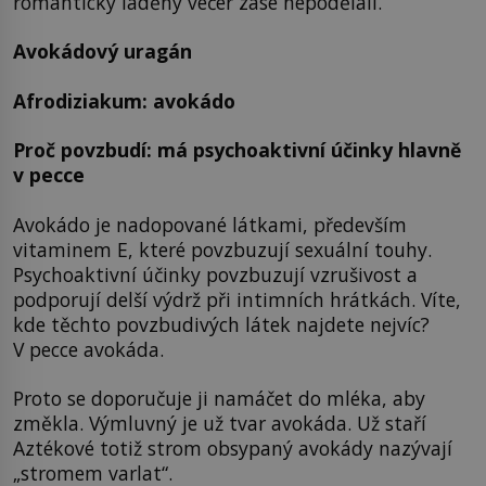
romanticky laděný večer zase nepodělali.
Avokádový uragán
Afrodiziakum: avokádo
Proč povzbudí: má psychoaktivní účinky hlavně
v pecce
Avokádo je nadopované látkami, především
vitaminem E, které povzbuzují sexuální touhy.
Psychoaktivní účinky povzbuzují vzrušivost a
podporují delší výdrž při intimních hrátkách. Víte,
kde těchto povzbudivých látek najdete nejvíc?
V pecce avokáda.
Proto se doporučuje ji namáčet do mléka, aby
změkla. Výmluvný je už tvar avokáda. Už staří
Aztékové totiž strom obsypaný avokády nazývají
„stromem varlat“.