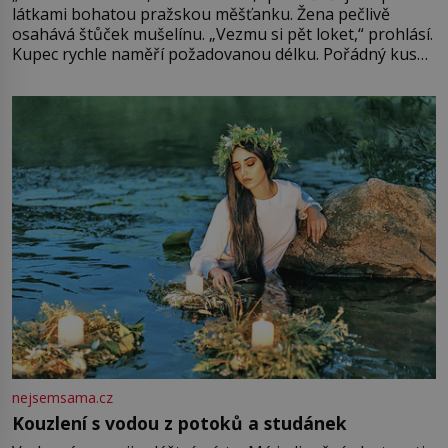
látkami bohatou pražskou měšťanku. Žena pečlivě
osahává štůček mušelínu. „Vezmu si pět loket,“ prohlásí.
Kupec rychle naměří požadovanou délku. Pořádný kus
mu přitom zůstane za prsty… „Na šaty ho bude málo,
milostpaní. Stačí jenom na sukni,“ zhodnotí švadlena
množství růžového mušelínu. „Ošidili vás, podívejte.“
Vezme do ruky dřevěnou
nejsemsama.cz
Kouzlení s vodou z potoků a studánek