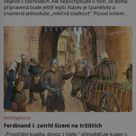
objevili v obchodech. Ale nepochybujte o tom, že doma
připravená bude ještě lepší. Název je španělský a
znamená jednoduše „mléčná sladkost“. Původ ovšem
není úplně jednoznačný, o autorství této receptury se
pře hned několik latinskoamerických zemí a k tomu
Francie, kde se traduje,
historyplus.cz
Ferdinand I. zatrhl šizení na tržištích
„Prvotřídní kvalita, dovoz z Itálie,“ přesvědčuje kupec s