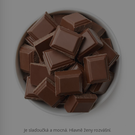
Je slaďoučká a mocná. Hlavně ženy rozvášní.