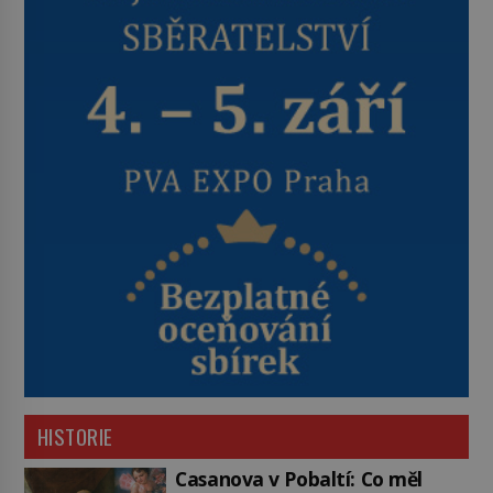
HISTORIE
Casanova v Pobaltí: Co měl