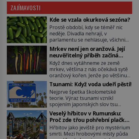
ZAJÍMAVOSTI
Kde se vzala okurková sezóna?
Prostě období, kdy se téměř nic
neděje. Divadla nehrají, v
parlamentu se nehlasuje, všichni
jsou na dovolené a média tak
Mrkev není jen oranžová. Její
nemají o čem mluvit a psát. A
neuvěřitelný příběh začíná
vymýšlejí si proto témata, které
fialovou barvou
Když dnes vytáhneme ze země
nikoho nezajímají. Proč je však ona
mrkev, většina z nás očekává sytě
letní doba spojovaná zrovna s
oranžový kořen. Jenže po většinu
okurkami? Okurkovou sezónu
své historie je mrkev všechno
známe už od poloviny 19. století,
Tsunami: Když voda udeří pěstí!
možné, jen ne oranžová. Je fialová,
ovšem jako Češi […]
Nejprve špetka školometské
žlutá, bílá, někdy dokonce téměř
teorie. Výraz tsunami vznikl
černá. Až díky stovkám let
spojením japonských slov tsu
pečlivého šlechtění se z ní stává
(přístav) a nami (vlna). Jedná se o
zelenina, bez které si českou
Veselý hřbitov v Rumunsku:
dlouhou vlnu, která je na volném
zahradu ani nedokážeme
Proč zde třou pohřební plačky
moři takřka nepostřehnutelná.
představit. Její příběh je […]
bídu s nouzí?
Hřbitov jako jeviště pro mystérium
Ačkoli je vlnová délka tsunami i 300
smrti. Mezi hrobovými místy půda
kilometrů, výška vlny na volném