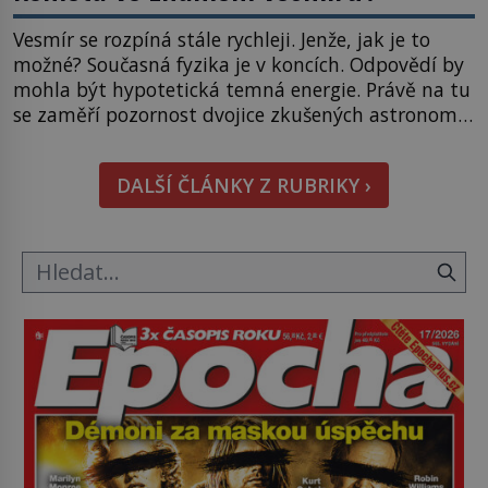
Vesmír se rozpíná stále rychleji. Jenže, jak je to
možné? Současná fyzika je v koncích. Odpovědí by
mohla být hypotetická temná energie. Právě na tu
se zaměří pozornost dvojice zkušených astronomů.
Namísto ní ale objeví něco mnohem
hmatatelnějšího. Naprosto rekordní kometu!
DALŠÍ ČLÁNKY Z RUBRIKY ›
Astronomové Pedro Bernardinelli a Gary Bernstein
mravenčí prací zkoumají archivní snímky v rámci
Průzkumu temné energie […]