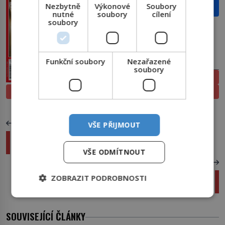
Nezbytně
Výkonové
Soubory
Email
nutné
soubory
cílení
soubory
Funkční soubory
Nezařazené
PŘEDPLATNÉ
soubory
ELEKTRONICKÉ
PROLISTOVAT
TIŠTĚNÉ
PŘEDCHOZÍ ČLÁNEK
VŠE PŘIJMOUT
Hitlerovi bodyguardi: Jak pracovali ti, kteří měli
střežit Vůdcův život?
VŠE ODMÍTNOUT
DALŠÍ ČLÁNEK
Nečekané shledání: S unesenou sestrou se
ZOBRAZIT PODROBNOSTI
potká ve škole!
SOUVISEJÍCÍ ČLÁNKY