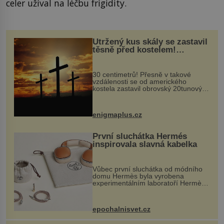
celer užíval na léčbu frigidity.
Utržený kus skály se zastavil
těsně před kostelem!
Ochránila ho boží síla?
30 centimetrů! Přesně v takové
vzdálenosti se od amerického
kostela zastavil obrovský 20tunový
balvan, který se v květnu 2014
nečekaně odtrhl od nedaleké skály
při její demolici. Podle místních stojí
enigmaplus.cz
...
První sluchátka Hermés
inspirovala slavná kabelka
Vůbec první sluchátka od módního
domu Hermès byla vyrobena
experimentálním laboratoří Hermès
Ateliers Horizons. Elegantní gadget
si vyžádal dva roky vývoje a chlubí
se ručně šitou hovězí kůží a
epochalnisvet.cz
kovový...