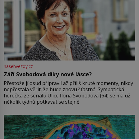
nasehvezdy.cz
Září Svobodová díky nové lásce?
Přestože jí osud připravil až příliš kruté momenty, nikdy
nepřestala věřit, že bude znovu šťastná. Sympatická
herečka ze seriálu Ulice Ilona Svobodová (64) se má už
několik týdnů potkávat se stejně