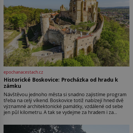
epochanacestach.cz
Historické Boskovice: Procházka od hradu k
zámku
Návštěvou jednoho města si snadno zajistíme program
třeba na celý víkend. Boskovice totiž nabízejí hned dvě
významné architektonické památky, vzdálené od sebe
jen půl kilometru. A tak se vydejme za hradem i za
zámkem do krásné jihomoravské krajiny. Trhová osada
Boskovice na okraji Drahanské vrchoviny vznikla někdy
ve13. století, a už v roce 1313 kronikáři zaznamenali