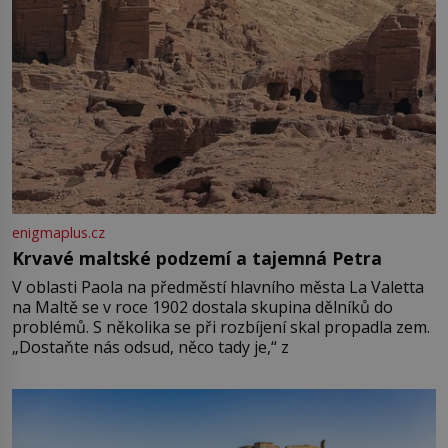
enigmaplus.cz
Krvavé maltské podzemí a tajemná Petra
V oblasti Paola na předměstí hlavního města La Valetta
na Maltě se v roce 1902 dostala skupina dělníků do
problémů. S několika se při rozbíjení skal propadla zem.
„Dostaňte nás odsud, něco tady je,“ z