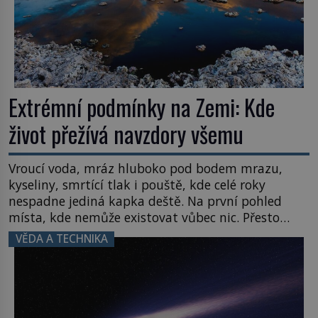
Extrémní podmínky na Zemi: Kde
život přežívá navzdory všemu
Vroucí voda, mráz hluboko pod bodem mrazu,
kyseliny, smrtící tlak i pouště, kde celé roky
nespadne jediná kapka deště. Na první pohled
místa, kde nemůže existovat vůbec nic. Přesto
právě tady vědci objevují organismy, které
VĚDA A TECHNIKA
posouvají hranice života. Každý nový nález mění
naše představy o tom, co všechno dokáže příroda a
napovídá, kde bychom jednou […]