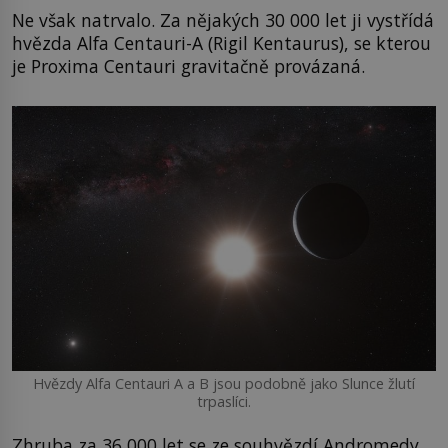
Ne však natrvalo. Za nějakých 30 000 let ji vystřídá
hvězda Alfa Centauri-A (Rigil Kentaurus), se kterou
je Proxima Centauri gravitačně provázaná.
Hvězdy Alfa Centauri A a B jsou podobně jako Slunce žlutí
trpaslíci.
Zhruba za 36 000 let se ze souhvězdí Andromedy