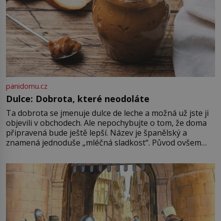
panidomu.cz
Dulce: Dobrota, které neodoláte
Ta dobrota se jmenuje dulce de leche a možná už jste ji
objevili v obchodech. Ale nepochybujte o tom, že doma
připravená bude ještě lepší. Název je španělský a
znamená jednoduše „mléčná sladkost“. Původ ovšem
není úplně jednoznačný, o autorství této receptury se
pře hned několik latinskoamerických zemí a k tomu
Francie, kde se traduje,