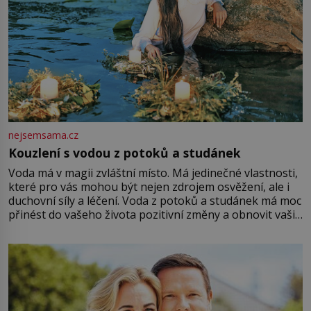
nejsemsama.cz
Kouzlení s vodou z potoků a studánek
Voda má v magii zvláštní místo. Má jedinečné vlastnosti,
které pro vás mohou být nejen zdrojem osvěžení, ale i
duchovní síly a léčení. Voda z potoků a studánek má moc
přinést do vašeho života pozitivní změny a obnovit vaši
energii. Využitím těchto přírodních zdrojů v magii
můžete obohatit své rituály a přinést do svého života
větší harmonii a klid. Je důležité