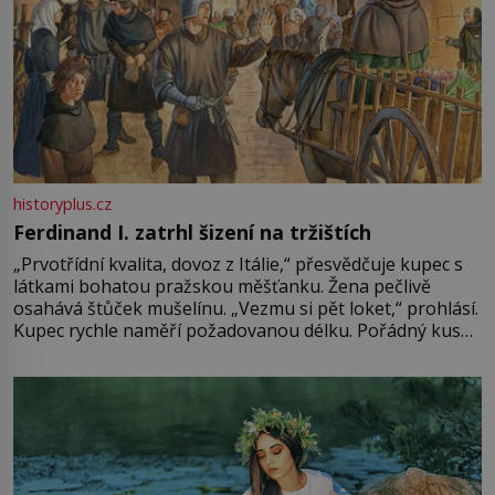
historyplus.cz
Ferdinand I. zatrhl šizení na tržištích
„Prvotřídní kvalita, dovoz z Itálie,“ přesvědčuje kupec s
látkami bohatou pražskou měšťanku. Žena pečlivě
osahává štůček mušelínu. „Vezmu si pět loket,“ prohlásí.
Kupec rychle naměří požadovanou délku. Pořádný kus
mu přitom zůstane za prsty… „Na šaty ho bude málo,
milostpaní. Stačí jenom na sukni,“ zhodnotí švadlena
množství růžového mušelínu. „Ošidili vás, podívejte.“
Vezme do ruky dřevěnou