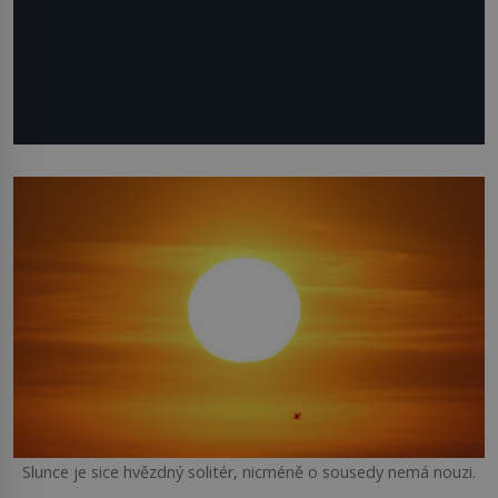
Slunce je sice hvězdný solitér, nicméně o sousedy nemá nouzi.