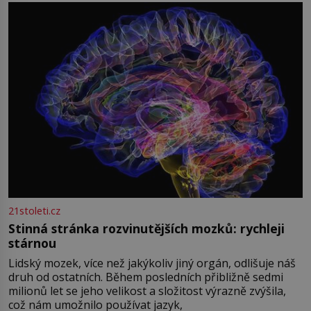
přízračná scéna znamená? Je jaro roku 1945, druhá
světová válka se chýlí ke konci. Jezero Stolpsee
21stoleti.cz
Stinná stránka rozvinutějších mozků: rychleji
stárnou
Lidský mozek, více než jakýkoliv jiný orgán, odlišuje náš
druh od ostatních. Během posledních přibližně sedmi
milionů let se jeho velikost a složitost výrazně zvýšila,
což nám umožnilo používat jazyk,