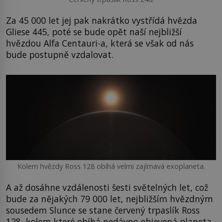
Za 45 000 let jej pak nakrátko vystřídá hvězda
Gliese 445, poté se bude opět naší nejbližší
hvězdou Alfa Centauri-a, která se však od nás
bude postupně vzdalovat.
Kolem hvězdy Ross 128 obíhá velmi zajímavá exoplaneta.
A až dosáhne vzdálenosti šesti světelných let, což
bude za nějakých 79 000 let, nejbližším hvězdným
sousedem Slunce se stane červený trpaslík Ross
128, kolem které obíhá nedávno objevená planeta,