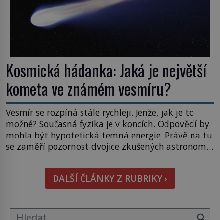
Kosmická hádanka: Jaká je největší
kometa ve známém vesmíru?
Vesmír se rozpíná stále rychleji. Jenže, jak je to
možné? Současná fyzika je v koncích. Odpovědí by
mohla být hypotetická temná energie. Právě na tu
se zaměří pozornost dvojice zkušených astronomů.
Namísto ní ale objeví něco mnohem
hmatatelnějšího. Naprosto rekordní kometu!
DALŠÍ ČLÁNKY Z RUBRIKY ›
Astronomové Pedro Bernardinelli a Gary Bernstein
mravenčí prací zkoumají archivní snímky v rámci
Průzkumu temné energie […]