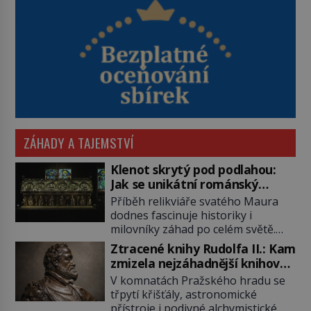
ZÁHADY A TAJEMSTVÍ
Klenot skrytý pod podlahou:
Jak se unikátní románský
poklad dostal do zapadlého
Příběh relikviáře svatého Maura
Bečova?
dodnes fascinuje historiky i
milovníky záhad po celém světě.
Tato románská zlatnická památka
Ztracené knihy Rudolfa II.: Kam
ze 13. století je po českých
zmizela nejzáhadnější knihovna
korunovačních klenotech druhým
Evropy?
V komnatách Pražského hradu se
nejcennějším movitým majetkem v
třpytí křišťály, astronomické
České republice. Přestože byl
přístroje i podivné alchymistické