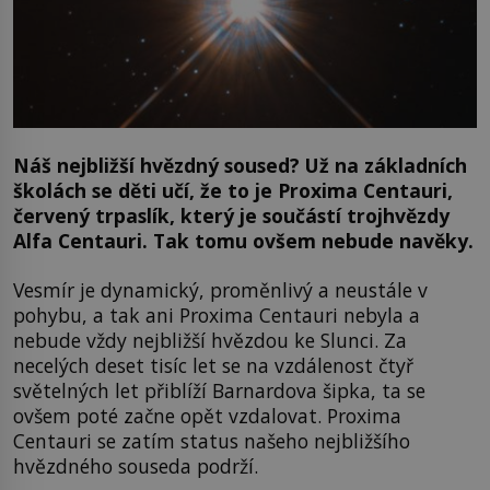
Náš nejbližší hvězdný soused? Už na základních
školách se děti učí, že to je Proxima Centauri,
červený trpaslík, který je součástí trojhvězdy
Alfa Centauri. Tak tomu ovšem nebude navěky.
Vesmír je dynamický, proměnlivý a neustále v
pohybu, a tak ani Proxima Centauri nebyla a
nebude vždy nejbližší hvězdou ke Slunci. Za
necelých deset tisíc let se na vzdálenost čtyř
světelných let přiblíží Barnardova šipka, ta se
ovšem poté začne opět vzdalovat. Proxima
Centauri se zatím status našeho nejbližšího
hvězdného souseda podrží.