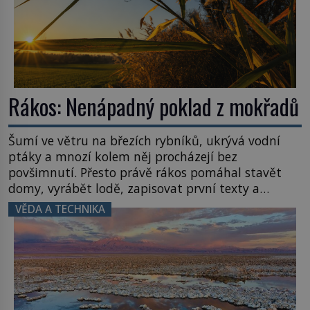
Rákos: Nenápadný poklad z mokřadů
Šumí ve větru na březích rybníků, ukrývá vodní
ptáky a mnozí kolem něj procházejí bez
povšimnutí. Přesto právě rákos pomáhal stavět
domy, vyrábět lodě, zapisovat první texty a
inspiroval řadu pověstí. Tato skromná, ale
VĚDA A TECHNIKA
užitečná rostlina provází člověka už tisíce let.
Většina lidí vnímá rákos jen jako obyčejnou kulisu
letního koupání. Stačí se však podívat […]