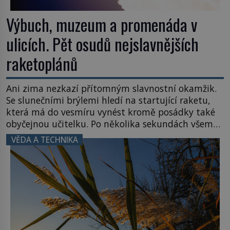
Výbuch, muzeum a promenáda v
ulicích. Pět osudů nejslavnějších
raketoplánů
Ani zima nezkazí přítomným slavnostní okamžik.
Se slunečními brýlemi hledí na startující raketu,
která má do vesmíru vynést kromě posádky také
obyčejnou učitelku. Po několika sekundách všem
ztuhnou úsměvy, stroj totiž exploduje. Jejich
VĚDA A TECHNIKA
konstrukce není z levného kraje, daňové
poplatníky stojí miliardy dolarů. Na druhou stranu
zvládnou jen představitelné věci. Na malé kousky
Název: Columbia První […]