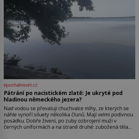
epochalnisvet.cz
Pátrání po nacistickém zlatě: Je ukryté pod
hladinou německého jezera?
Nad vodou se převalují chuchvalce mlhy, ze kterých se
náhle vynoří siluety několika člunů. Mají velmi podivnou
posádku. Dobře živení, po zuby ozbrojení muži v
černých uniformách a na straně druhé: zubožená těla
oblečená v chatrných vězeňských hadrech. Co tato