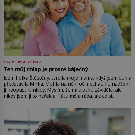
skutecnepribehy.cz
Ten můj chlap je prostě báječný
Jsem holka Štěstěny, tvrdila moje máma, když jsem doma
představila Mirka. Mohla na něm oči nechat. To nadšení
ji neopustilo nikdy. Myslím, že mi trochu záviděla, ale
nikdy jsem jí to neřekla. Tátu měla ráda, ale co si
pamatuji, tak jsme s Mirkem byli zamilovaní mnohem víc.
Jsme spolu moc rádi Tehdy byla jiná doba, když