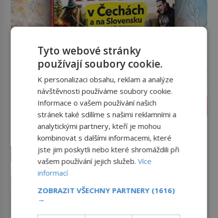
Tyto webové stránky
používají soubory cookie.
K personalizaci obsahu, reklam a analýze
návštěvnosti používáme soubory cookie.
Informace o vašem používání našich
VĚDA A TECHNIKA
stránek také sdílíme s našimi reklamními a
Zvířecí dobroty: Proč patří ke
analytickými partnery, kteří je mohou
králíkům mrkev?
kombinovat s dalšími informacemi, které
Opice si dá banán, ježek jablko,
jste jim poskytli nebo které shromáždili při
myška sýr. A co zajíc či jeho blízký
vašem používání jejich služeb.
Více
kolega králík? Ti si samozřejmě
informací
pochutnají na mrkvi! Proč jsou
Kvantové provázání:
podobné představy o potravě
Einsteinova „strašidelná akce
ZOBRAZIT VŠECHNY PARTNERY
(1616)
zvířat často spíš mýty? Pokud máte
→
na dálku“ dál mate i fascinuje
Dvě částice vzniknou společně, pak
doma králíka, mrkev mu dát
vědce
je od sebe oddělí třeba tisíce
můžete. A nejspíš mu i bude