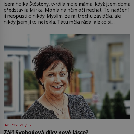
Jsem holka Štěstěny, tvrdila moje máma, když jsem doma
představila Mirka. Mohla na něm oči nechat. To nadšení
ji neopustilo nikdy. Myslím, že mi trochu záviděla, ale
nikdy jsem jí to neřekla. Tátu měla ráda, ale co si
pamatuji, tak jsme s Mirkem byli zamilovaní mnohem víc.
Jsme spolu moc rádi Tehdy byla jiná doba, když
nasehvezdy.cz
Září Svobodová díky nové lásce?