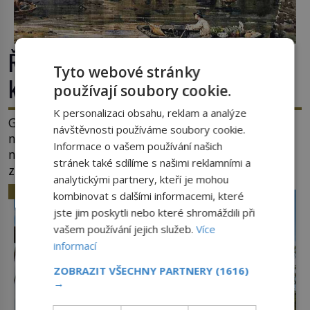
Římské ghetto: Místo, kam papež
Tyto webové stránky
kamenem dohodil
používají soubory cookie.
K personalizaci obsahu, reklam a analýze
Ghetto je část města, kde musí žít, většinou
návštěvnosti používáme soubory cookie.
nedobrovolně, náboženská, rasová nebo
Informace o vašem používání našich
národnostní menšina obyvatel. Bohaté historické
stránek také sdílíme s našimi reklamními a
zkušenosti mají s takovým životem Židé. Už od
analytickými partnery, kteří je mohou
středověku jsou totiž v každou chvíli nuceni v
HISTORIE
kombinovat s dalšími informacemi, které
nějakém žít. Mezi ty nejslavnější patří i římské
jste jim poskytli nebo které shromáždili při
ghetto založené v roce 1555. Pokud jde o vztah
vašem používání jejich služeb.
Více
k Židům, nemá se Řím čím chlubit. […]
informací
ZOBRAZIT VŠECHNY PARTNERY
(1616)
→