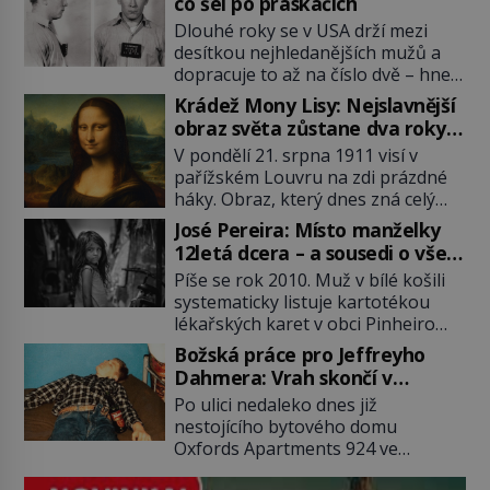
co šel po práskačích
Dlouhé roky se v USA drží mezi
desítkou nejhledanějších mužů a
dopracuje to až na číslo dvě – hned
po Usámovi bin Ládinovi (1957–
Krádež Mony Lisy: Nejslavnější
2011). To je James „Whitey“ Bulger
obraz světa zůstane dva roky
(1929–2018) viněný ze spoluúčasti
nezvěstný
V pondělí 21. srpna 1911 visí v
na 19 vraždách, vydírání a lichvy. A
pařížském Louvru na zdi prázdné
samozřejmě, krom toho je ještě
háky. Obraz, který dnes zná celý
drogový dealer, který neváhá
svět, je pryč. Zpočátku si nikdo
odstranit z cesty všechny práskače,
José Pereira: Místo manželky
nemyslí, že jde o krádež.
zatímco […]
12letá dcera – a sousedi o všem
Zaměstnanci jsou přesvědčeni, že
vědí!
Píše se rok 2010. Muž v bílé košili
Mona Lisa je jen v restaurátorské
systematicky listuje kartotékou
dílně nebo u fotografa. Když se
lékařských karet v obci Pinheiro
ukáže pravda, propukne jeden z
ležící asi 20 kilometrů od farmy s
největších honů na zloděje v […]
Božská práce pro Jeffreyho
podivínským majitelem. Něco tu
Dahmera: Vrah skončí v
nesedí. Ledaže… Ledaže by ta
tratolišti krve ve vězeňských
Po ulici nedaleko dnes již
mladá dívka z farmy byla ne
umývárnách
nestojícího bytového domu
manželkou, ale dcerou – a všechny
Oxfords Apartments 924 ve
ty děti byly zplozené v incestu. Na
wisconsinském Milwaukee se
sociálním odboru jednoho z […]