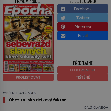
PRÁVĚ V PRODEJI
SDÍLEJTE ČLÁNEK
Facebook
Twitter
Pinterest
Email
PŘEDPLATNÉ
ELEKTRONICKÉ
PROLISTOVAT
TIŠTĚNÉ
PŘEDCHOZÍ ČLÁNEK
Obezita jako rizikový faktor
DALŠÍ ČLÁNEK