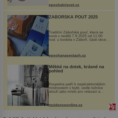
se ručně šitou hovězí kůží a
epochalnisvet.cz
kovový...
ZÁBOŘSKÁ POUŤ 2025
Tradiční Zábořská pouť, která se
koná v neděli 7.9.2025 od 11:00
hod. u kostela v Záboří, části obce
Kly u Mělníka. V programu naleznete
komentovanou prohlídku kostela,
dobovou hudbu, řemesla, atrakce...
epochanacestach.cz
Měkké na dotek, krásné na
pohled
Koupelna patří k nejatraktivnějším
místnostem v bytě, vedle ložnice
slouží jako místo pro relaxaci a
odpočinek. Koupelnový textil –
ručníky, osušky a koberečky –
mohou jako mávnutím kouzelného
rezidenceonline.cz
proutku...