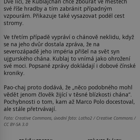
Dvě líčí, že Kublajchán chce zbourat ve městech
své říše hradby a tím zabránit případným
vzpourám. Přikazuje také vysazovat podél cest
stromy.
Ve třetím případě vypráví o chánově neklidu, když
se na jeho dvůr dostala zpráva, že na
severozápadě jeho impéria přišel na svět syn
ujgurského chána. Kublaj to vnímá jako ohrožení
své moci. Popsané zprávy dokládají i dobové čínské
kroniky.
Pao-chaj proto dodává, že „něco podobného mohl
vědět jenom člověk žijící v těsné blízkosti chána“.
Pochybnosti o tom, kam až Marco Polo docestoval,
ale stále přetrvávají.
Foto: Creative Commons, úvodní foto: Lotho2 / Creative Commons /
CC BY-SA 3.0