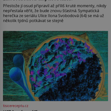
Přestože jí osud připravil až příliš kruté momenty, nikdy
nepřestala věřit, že bude znovu šťastná. Sympatická
herečka ze seriálu Ulice Ilona Svobodová (64) se má už
několik týdnů potkávat se stejně
tisicereceptu.cz