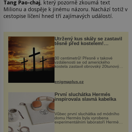
Tang Pao-chaj
, který pozorně zkoumá text
Milionu a dospěje k jinému názoru. Nachází totiž v
cestopise líčení hned tří zajímavých událostí.
Utržený kus skály se zastavil
těsně před kostelem!
Ochránila ho boží síla?
30 centimetrů! Přesně v takové
vzdálenosti se od amerického
kostela zastavil obrovský 20tunový
balvan, který se v květnu 2014
nečekaně odtrhl od nedaleké skály
při její demolici. Podle místních stojí
enigmaplus.cz
...
První sluchátka Hermés
inspirovala slavná kabelka
Vůbec první sluchátka od módního
domu Hermès byla vyrobena
experimentálním laboratoří Hermès
Ateliers Horizons. Elegantní gadget
si vyžádal dva roky vývoje a chlubí