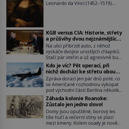
Leonardo da Vinci (1452–1519).
Jenže jeho nevinně usmívající dámu
obklopují otazníky, na některé
historici odpověď objeví, jiné
zůstanou nezodpovězené. Kam si ji
pověsil Napoleon? Samotný císař
KGB versus CIA: Historie, střety
Napoleon Bonaparte (1769–1821)
a průšvihy dvou nejznámějších
má pro malbu slabost, a tak si ji
tajných služeb historie
Na ulici přibrzdí auto, z něhož
ještě jako první konzul přemístí do
vyskáče dvojice urostlých chlapíků.
své ložnice v Tuilerisjkém […]
Stačí pár vteřin a už agresivně buší
na dveře. O další okamžik později
Kdo je víc? Pět operací, při
vlečou nebožáka do auta, a pak už
nichž dochází ke střetu obou
ho nikdy nikdo nespatří. Dostal se
tajných služeb
Zpráva dorazí jen pár dnů poté, co
totiž do rukou všemocné KGB. Jako
se Američané rozhodnou vykopat
sourozenci, kteří si nemohou přijít
pod východní částí Berlína několik
na jméno. Neustále se předhání v
stovek metrů dlouhý tunel. Sověti
plánování sabotáží, […]
Záhada kolonie Roanoke:
na sobě nenechají nic znát a
Zůstalo jen jedno slovo!
nechají nepřítele, aby si myslel, že
Domy jsou opuštěné, borový les
je přechytračil. Cennou informaci
tiše hučí a večerní stíny se plazí
jim dodá jeden z agentů. Oba
mezi kmeny. Kolem osady je nově
tábory jsou zvyklé působit v pozadí
postavená palisáda, ale ani to