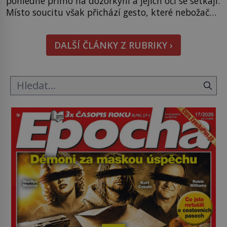
pohlédne přímo na dozorkyni a jejich oči se setkají.
Místo soucitu však přichází gesto, které nebožačku
posílá rovnou do plynové komory. Jména jako
Rudolf Höss (1901–1947), Josef Mengele (1911–
DALŠÍ ČLÁNKY Z RUBRIKY ›
1979) či Heinrich Himmler (1900–1945) zná každý,
o koho se historie jen otřela. Jenže […]