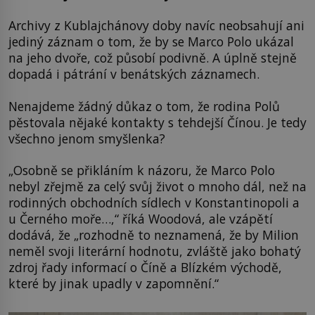
Archivy z Kublajchánovy doby navíc neobsahují ani
jediný záznam o tom, že by se Marco Polo ukázal
na jeho dvoře, což působí podivně. A úplně stejně
dopadá i pátrání v benátských záznamech.
Nenajdeme žádný důkaz o tom, že rodina Polů
pěstovala nějaké kontakty s tehdejší Čínou. Je tedy
všechno jenom smyšlenka?
„Osobně se přikláním k názoru, že Marco Polo
nebyl zřejmě za celý svůj život o mnoho dál, než na
rodinných obchodních sídlech v Konstantinopoli a
u Černého moře…,“ říká Woodová, ale vzápětí
dodává, že „rozhodně to neznamená, že by Milion
neměl svoji literární hodnotu, zvláště jako bohatý
zdroj řady informací o Číně a Blízkém východě,
které by jinak upadly v zapomnění.“