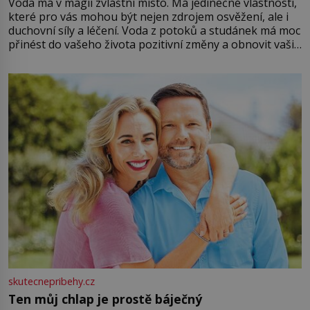
Voda má v magii zvláštní místo. Má jedinečné vlastnosti,
které pro vás mohou být nejen zdrojem osvěžení, ale i
duchovní síly a léčení. Voda z potoků a studánek má moc
přinést do vašeho života pozitivní změny a obnovit vaši
energii. Využitím těchto přírodních zdrojů v magii
můžete obohatit své rituály a přinést do svého života
větší harmonii a klid. Je důležité
skutecnepribehy.cz
Ten můj chlap je prostě báječný