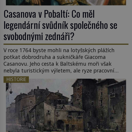
Casanova v Pobaltí: Co měl
legendární svůdník společného se
svobodnými zednáři?
V roce 1764 byste mohli na lotyšských plážích
potkat dobrodruha a sukničkáře Giacoma
Casanovu. Jeho cesta k Baltskému moři však
nebyla turistickým výletem, ale ryze pracovní
cestou se zištnými úmysly. Jaký cíl Casanova
HISTORIE
sledoval, když se například procházel uličkami
lotyšské Rigy? Casanova v Pobaltí kontaktoval
tamní zednářské lóže. Nebyl v této oblasti žádným
nováčkem, protože do zednářské […]