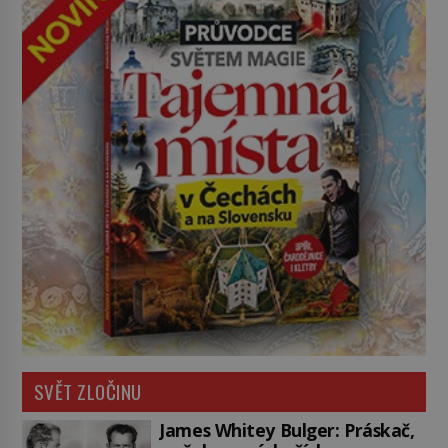
SVĚT ZLOČINU
James Whitey Bulger: Práskač,