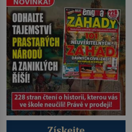
potácí zcela zmatený 14letý
Konerak Sinthasomphone. Když ho
zastaví policejní hlídka, ochable jí
nadiktuje adresu „jeho kamaráda“.
Strážníci ho dopraví zpět do
udaného bytu. Oním „kamarádem“
je ovšem jeden z nejslavnějších
vrahů, Jeffrey Dahmer (1960–1994).
Je 27. května 1991. […]