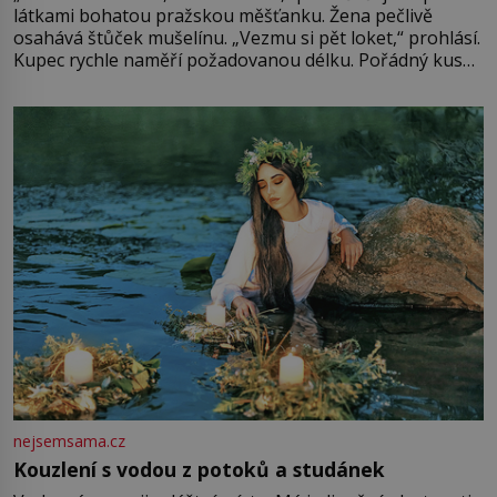
látkami bohatou pražskou měšťanku. Žena pečlivě
osahává štůček mušelínu. „Vezmu si pět loket,“ prohlásí.
Kupec rychle naměří požadovanou délku. Pořádný kus
mu přitom zůstane za prsty… „Na šaty ho bude málo,
milostpaní. Stačí jenom na sukni,“ zhodnotí švadlena
množství růžového mušelínu. „Ošidili vás, podívejte.“
Vezme do ruky dřevěnou
nejsemsama.cz
Kouzlení s vodou z potoků a studánek