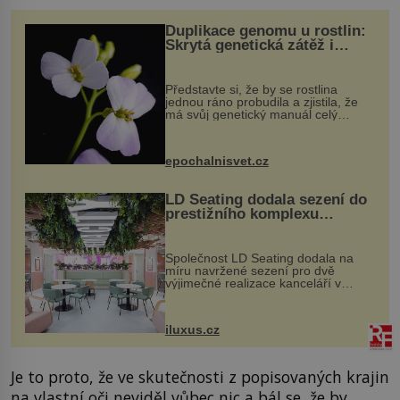
Duplikace genomu u rostlin:
Skrytá genetická zátěž i
evoluční výhoda
Představte si, že by se rostlina
jednou ráno probudila a zjistila, že
má svůj genetický manuál celý
dvakrát. Přesně to se občas v
přírodě stane – a podle nového
výzkumu to může být pro druhy
epochalnisvet.cz
vstupenka...
LD Seating dodala sezení do
prestižního komplexu
MediaCityUK v Salfordu
Společnost LD Seating dodala na
míru navržené sezení pro dvě
výjimečné realizace kanceláří v
areálu MediaCityUK v anglickém
Salfordu – konkrétně do budov Blue
Tower a Orange Tower. Komplex
iluxus.cz
budov Media...
Je to proto, že ve skutečnosti z popisovaných krajin
na vlastní oči neviděl vůbec nic a bál se, že by