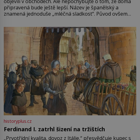
objevili v obchodech. Ale nepochybujte o tom, že doma
připravená bude ještě lepší. Název je španělský a
znamená jednoduše „mléčná sladkost“. Původ ovšem
není úplně jednoznačný, o autorství této receptury se
pře hned několik latinskoamerických zemí a k tomu
Francie, kde se traduje,
historyplus.cz
Ferdinand I. zatrhl šizení na tržištích
„Prvotřídní kvalita, dovoz z Itálie,“ přesvědčuje kupec s