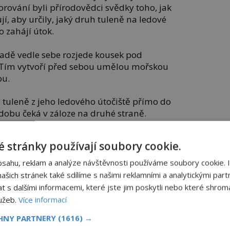
orování byli přírodovědci svědky toho, jak
í, aby určily, jaký druh tuleně na ledové
o zahájí útok.
řadě vedle sebe rozjede kousek pod
. Tím vytvoří před sebou umělou mořskou
ou.
tuleně z jeho ledového útočiště přímo do
u dobu čeká v záloze na druhé straně.
 stránky používají soubory cookie.
e nutné naporcovat. Kosatky jej pomocí
bsahu, reklam a analýze návštěvnosti používáme soubory cookie. 
ousnou mu končetiny. Někdy ale musí
šich stránek také sdílíme s našimi reklamními a analytickými partn
 lov sledují i mláďata kosatek a jejich
s dalšími informacemi, které jste jim poskytli nebo které shromá
 vyučování.
lužeb.
Více informací
ech přistihli kosatky, jak uloveného tuleně
CHNY PARTNERY
(1616) →