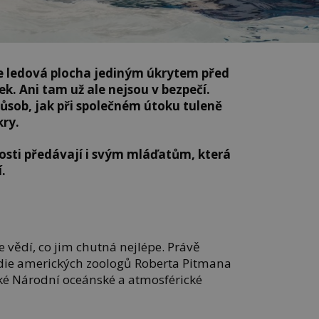
je ledová plocha jediným úkrytem před
k. Ani tam už ale nejsou v bezpečí.
působ, jak při společném útoku tuleně
kry.
osti předávají i svým mláďatům, která
.
 vědí, co jim chutná nejlépe. Právě
udie amerických zoologů Roberta Pitmana
ké Národní oceánské a atmosférické