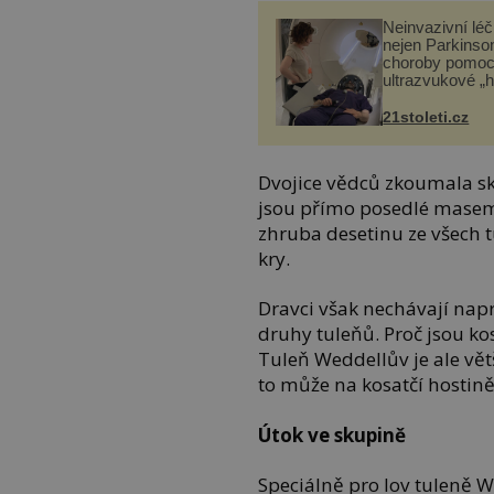
Neinvazivní lé
nejen Parkinso
choroby pomoc
ultrazvukové „
21stoleti.cz
Dvojice vědců zkoumala sku
jsou přímo posedlé masem 
zhruba desetinu ze všech t
kry.
Dravci však nechávají napr
druhy tuleňů. Proč jsou ko
Tuleň Weddellův je ale vět
to může na kosatčí hostin
Útok ve skupině
Speciálně pro lov tuleně W