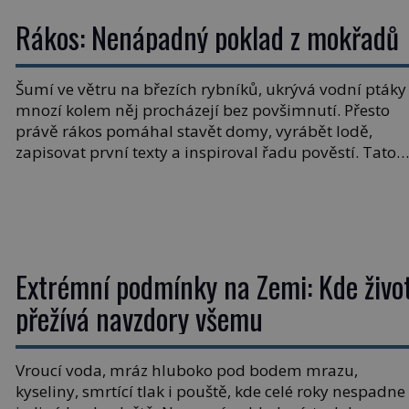
Rákos: Nenápadný poklad z mokřadů
Šumí ve větru na březích rybníků, ukrývá vodní ptáky
mnozí kolem něj procházejí bez povšimnutí. Přesto
právě rákos pomáhal stavět domy, vyrábět lodě,
zapisovat první texty a inspiroval řadu pověstí. Tato
skromná, ale užitečná rostlina provází člověka už tisí
let. Většina lidí vnímá rákos jen jako obyčejnou kulisu
letního koupání. Stačí se však podívat […]
Extrémní podmínky na Zemi: Kde živo
přežívá navzdory všemu
Vroucí voda, mráz hluboko pod bodem mrazu,
kyseliny, smrtící tlak i pouště, kde celé roky nespadne