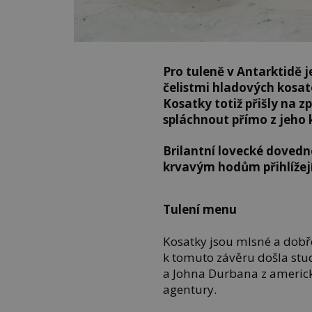
Pro tuleně v Antarktidě 
čelistmi hladových kosate
Kosatky totiž přišly na z
spláchnout přímo z jeho 
Brilantní lovecké dovedn
krvavým hodům přihlížejí
Tulení menu
Kosatky jsou mlsné a dobře
k tomuto závěru došla st
a Johna Durbana z americ
agentury.