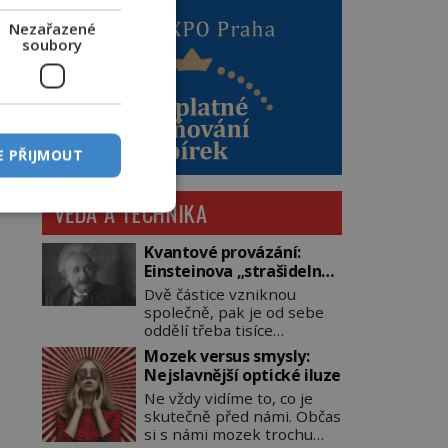
Nezařazené
soubory
E PŘIJMOUT
VĚDA A TECHNIKA
Kvantové provázání:
Einsteinova „strašidelná
akce na dálku“ dál mate i
Dvě částice vzniknou
fascinuje vědce
společně, pak je od sebe
oddělí třeba tisíce
kilometrů. Přesto se při
Mozek versus smysly:
měření chovají, jako by
Nejslavnější optické iluze
mezi nimi existovalo
Ne vždy vidíme to, co je
neviditelné pouto. Albert
skutečně před námi. Občas
Einstein tomu s jistou
si s námi mozek trochu
dávkou ironie říká