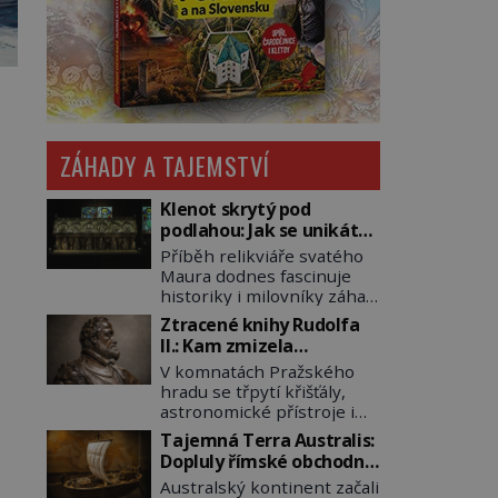
ZÁHADY A TAJEMSTVÍ
Klenot skrytý pod
podlahou: Jak se unikátní
románský poklad dostal
Příběh relikviáře svatého
do zapadlého Bečova?
Maura dodnes fascinuje
historiky i milovníky záhad
po celém světě. Tato
Ztracené knihy Rudolfa
románská zlatnická
II.: Kam zmizela
památka ze 13. století je
nejzáhadnější knihovna
V komnatách Pražského
po českých korunovačních
Evropy?
hradu se třpytí křišťály,
klenotech druhým
astronomické přístroje i
nejcennějším movitým
podivné alchymistické
majetkem v České
Tajemná Terra Australis:
rukopisy. Císař Rudolf II.
republice. Přestože byl
Dopluly římské obchodní
shromažďuje vše, co
klenot v roce 1985 po
lodě až do Austrálie?
Australský kontinent začali
souvisí s tajemstvím
dramatickém pátrání