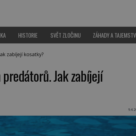
IKA
HISTORIE
SVĚT ZLOČINU
ZÁHADY A TAJEMSTV
k zabíjejí kosatky?
redátorů. Jak zabíjejí
9.4.