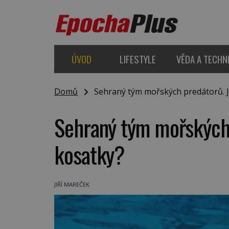
ÚVOD
LIFESTYLE
VĚDA A TECHN
Domů
Sehraný tým mořských predátorů. Ja
Sehraný tým mořských p
kosatky?
JIŘÍ MAREČEK