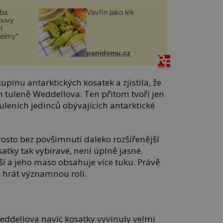
čba
Vavřín jako lék
novy
í
helmy“
panidomu.cz
pinu antarktických kosatek a zjistila, že
tuleně Weddellova. Ten přitom tvoří jen
uleních jedinců obývajících antarktické
osto bez povšimnutí daleko rozšířenější
satky tak vybíravé, není úplně jasné.
ší a jeho maso obsahuje více tuku. Právě
ě hrát významnou roli.
eddellova navíc kosatky vyvinuly velmi