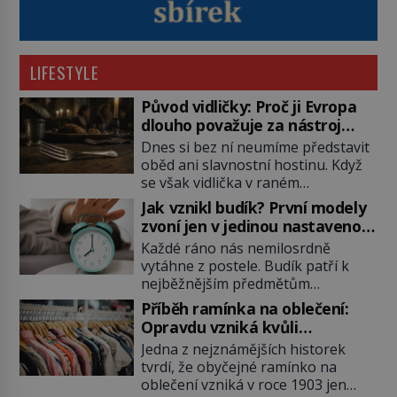
LIFESTYLE
Původ vidličky: Proč ji Evropa
dlouho považuje za nástroj
samotného satana?
Dnes si bez ní neumíme představit
oběd ani slavnostní hostinu. Když
se však vidlička v raném
středověku objevuje na evropských
Jak vznikl budík? První modely
stolech, vzbuzuje pohoršení,
zvoní jen v jedinou nastavenou
posměch i strach. Mnozí duchovní ji
hodinu
Každé ráno nás nemilosrdně
označují za projev pýchy a
vytáhne z postele. Budík patří k
zbytečného přepychu, někteří
nejběžnějším předmětům
dokonce za nástroj ďábla. Trvá
domácnosti, jeho cesta k dnešní
téměř sedm století, než se z
Příběh ramínka na oblečení:
podobě je ale překvapivě dlouhá.
opovrhovaného předmětu stává
Opravdu vzniká kvůli
První lidé se probouzejí podle
nepostradatelná součást stolování.
zapomenutému kabátu?
Jedna z nejznámějších historek
slunce, kohoutů nebo kostelních
První […]
tvrdí, že obyčejné ramínko na
zvonů. Když se konečně objeví
oblečení vzniká v roce 1903 jen
první skutečný mechanický budík,