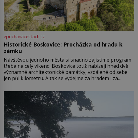
epochanacestach.cz
Historické Boskovice: Procházka od hradu k
zámku
Návštěvou jednoho města si snadno zajistíme program
třeba na celý víkend. Boskovice totiž nabízejí hned dvě
významné architektonické památky, vzdálené od sebe
jen půl kilometru. A tak se vydejme za hradem i za
zámkem do krásné jihomoravské krajiny. Trhová osada
Boskovice na okraji Drahanské vrchoviny vznikla někdy
ve13. století, a už v roce 1313 kronikáři zaznamenali