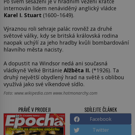
Po svém sesazení je v hradním vězení krátce
internován lidem nenáviděný anglický vládce
Karel I. Stuart
(1600–1649).
Výraznou roli sehraje palác rovněž za druhé
světové války, kdy se britská královská rodina
naopak uchýlí za jeho hradby kvůli bombardování
hlavního města nacisty.
A dopustit na Windsor nedá ani současná
vládkyně Velké Británie
Alžběta II.
(*1926). Ta
druhý největší obydlený hrad na světě s oblibou
využívá jako své víkendové sídlo.
Foto: www.wikipedia.com www.hotmonarchy.com
PRÁVĚ V PRODEJI
SDÍLEJTE ČLÁNEK
Facebook
Twitter