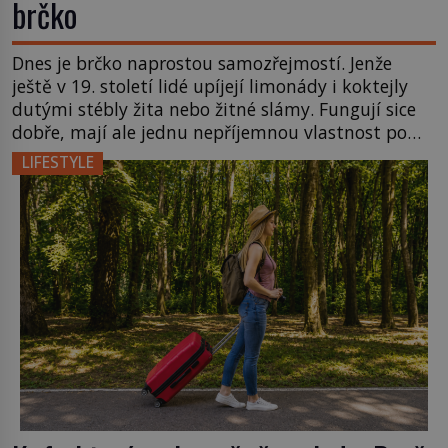
brčko
Dnes je brčko naprostou samozřejmostí. Jenže
ještě v 19. století lidé upíjejí limonády i koktejly
dutými stébly žita nebo žitné slámy. Fungují sice
dobře, mají ale jednu nepříjemnou vlastnost po
chvíli se rozmáčejí a nápoji dodávají travnatou
LIFESTYLE
příchuť. Právě tahle drobná nepříjemnost přivede
amerického výrobce cigaretových náustků k
nápadu, který změní způsob pití po celém […]