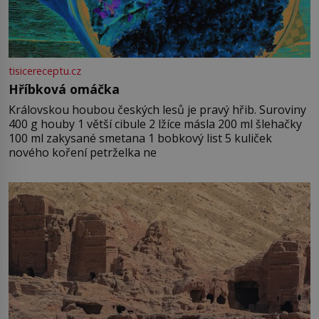
tisicereceptu.cz
Hříbková omáčka
Královskou houbou českých lesů je pravý hřib. Suroviny
400 g houby 1 větší cibule 2 lžíce másla 200 ml šlehačky
100 ml zakysané smetana 1 bobkový list 5 kuliček
nového koření petrželka ne