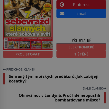
Pinterest
Email
PŘEDPLATNÉ
ELEKTRONICKÉ
PROLISTOVAT
TIŠTĚNÉ
PŘEDCHOZÍ ČLÁNEK
Sehraný tým mořských predátorů. Jak zabíjejí
kosatky?
DALŠÍ ČLÁNEK
Ohnivá noc v Londýně: Proč lidé neopustili
bombardované město?