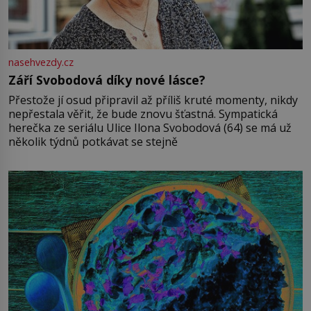
nasehvezdy.cz
Září Svobodová díky nové lásce?
Přestože jí osud připravil až příliš kruté momenty, nikdy
nepřestala věřit, že bude znovu šťastná. Sympatická
herečka ze seriálu Ulice Ilona Svobodová (64) se má už
několik týdnů potkávat se stejně