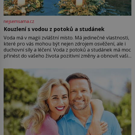
nejsemsama.cz
Kouzlení s vodou z potoků a studánek
Voda má v magii zvláštní místo. Má jedinečné vlastnosti,
které pro vás mohou být nejen zdrojem osvěžení, ale i
duchovní síly a léčení. Voda z potoků a studánek má moc
přinést do vašeho života pozitivní změny a obnovit vaši
energii. Využitím těchto přírodních zdrojů v magii
můžete obohatit své rituály a přinést do svého života
větší harmonii a klid. Je důležité