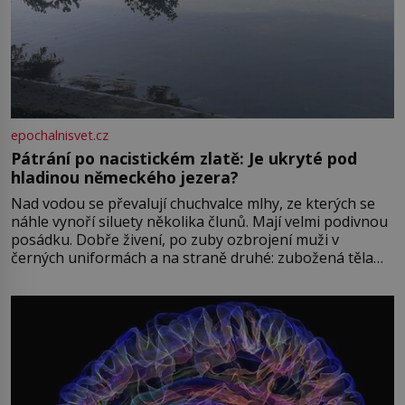
epochalnisvet.cz
Pátrání po nacistickém zlatě: Je ukryté pod
hladinou německého jezera?
Nad vodou se převalují chuchvalce mlhy, ze kterých se
náhle vynoří siluety několika člunů. Mají velmi podivnou
posádku. Dobře živení, po zuby ozbrojení muži v
černých uniformách a na straně druhé: zubožená těla
oblečená v chatrných vězeňských hadrech. Co tato
přízračná scéna znamená? Je jaro roku 1945, druhá
světová válka se chýlí ke konci. Jezero Stolpsee