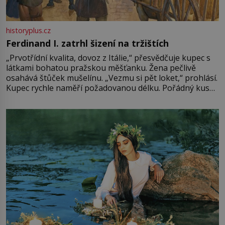
historyplus.cz
Ferdinand I. zatrhl šizení na tržištích
„Prvotřídní kvalita, dovoz z Itálie,“ přesvědčuje kupec s
látkami bohatou pražskou měšťanku. Žena pečlivě
osahává štůček mušelínu. „Vezmu si pět loket,“ prohlásí.
Kupec rychle naměří požadovanou délku. Pořádný kus
mu přitom zůstane za prsty… „Na šaty ho bude málo,
milostpaní. Stačí jenom na sukni,“ zhodnotí švadlena
množství růžového mušelínu. „Ošidili vás, podívejte.“
Vezme do ruky dřevěnou