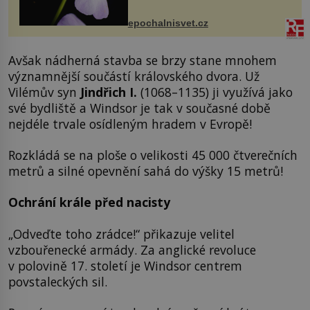
přírodě stane – a podle nového
výzkumu to může být pro druhy
epochalnisvet.cz
vstupenka...
Avšak nádherná stavba se brzy stane mnohem
významnější součástí královského dvora. Už
Vilémův syn
Jindřich I.
(1068–1135) ji využívá jako
své bydliště a Windsor je tak v současné době
nejdéle trvale osídleným hradem v Evropě!
Rozkládá se na ploše o velikosti 45 000 čtverečních
metrů a silné opevnění sahá do výšky 15 metrů!
Ochrání krále před nacisty
„Odveďte toho zrádce!“ přikazuje velitel
vzbouřenecké armády. Za anglické revoluce
v polovině 17. století je Windsor centrem
povstaleckých sil.