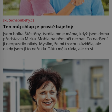
skutecnepribehy.cz
Ten můj chlap je prostě báječný
Jsem holka Štěstěny, tvrdila moje máma, když jsem doma
představila Mirka. Mohla na něm oči nechat. To nadšení
ji neopustilo nikdy. Myslím, že mi trochu záviděla, ale
nikdy jsem jí to neřekla. Tátu měla ráda, ale co si
pamatuji, tak jsme s Mirkem byli zamilovaní mnohem víc.
Jsme spolu moc rádi Tehdy byla jiná doba, když