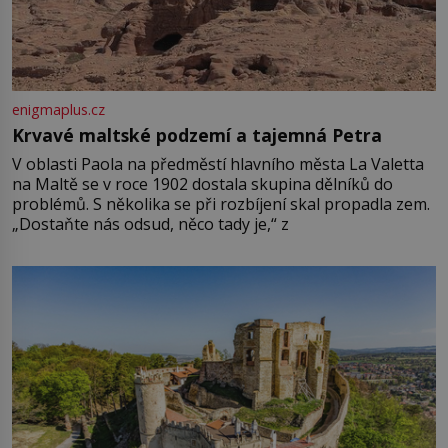
enigmaplus.cz
Krvavé maltské podzemí a tajemná Petra
V oblasti Paola na předměstí hlavního města La Valetta
na Maltě se v roce 1902 dostala skupina dělníků do
problémů. S několika se při rozbíjení skal propadla zem.
„Dostaňte nás odsud, něco tady je,“ z