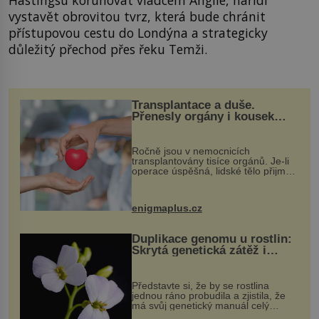
Hastingsu korunovat vládcem Anglie, nařídí
vystavět obrovitou tvrz, která bude chránit
přístupovou cestu do Londýna a strategicky
důležitý přechod přes řeku Temži.
Transplantace a duše.
Přenesly orgány i kousek
osobnosti dárce?
Ročně jsou v nemocnicích
transplantovány tisíce orgánů. Je-li
operace úspěšná, lidské tělo přijme
darovaný orgán za své a pacient
může vést plnohodnotný život. Ale co
když při transplantaci nepřijímám...
enigmaplus.cz
Duplikace genomu u rostlin:
Skrytá genetická zátěž i
evoluční výhoda
Představte si, že by se rostlina
jednou ráno probudila a zjistila, že
má svůj genetický manuál celý
dvakrát. Přesně to se občas v