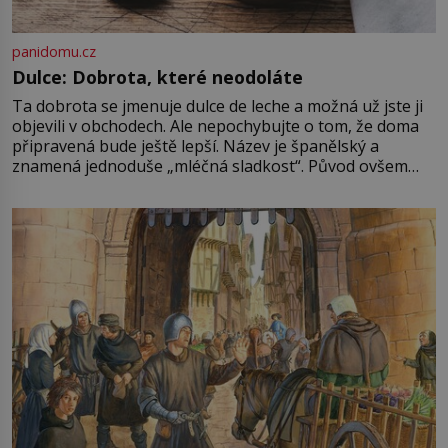
panidomu.cz
Dulce: Dobrota, které neodoláte
Ta dobrota se jmenuje dulce de leche a možná už jste ji
objevili v obchodech. Ale nepochybujte o tom, že doma
připravená bude ještě lepší. Název je španělský a
znamená jednoduše „mléčná sladkost“. Původ ovšem
není úplně jednoznačný, o autorství této receptury se
pře hned několik latinskoamerických zemí a k tomu
Francie, kde se traduje,