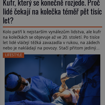
Kufr, který se konečně rozjede. Proč
lidé čekají na kolečka téměř pět tisíc
let?
Kolo patří k nejstarším vynálezům lidstva, ale kufr
na kolečkách se objevuje až ve 20. století. Po tisíce
let lidé vláčejí těžká zavazadla v rukou, na zádech
nebo je nakládají na povozy. Stačí přitom jediný
nápad, připevnit ke kufru kolečka. Jenže právě ten
LIFESTYLE
nikdo dlouho nedostane. Až jednou se na letišti
ozve věta, která změní […]