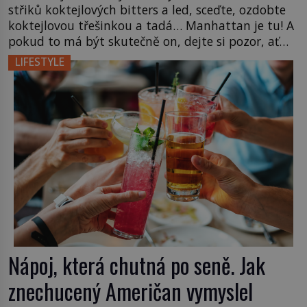
střiků koktejlových bitters a led, sceďte, ozdobte
koktejlovou třešinkou a tadá… Manhattan je tu! A
pokud to má být skutečně on, dejte si pozor, ať
místo klasické americké rye whiskey či klidně
LIFESTYLE
bourbonu nepoužijete skotskou whisku. Co se
stane? Inu, koktejl bude stále skvělý, ale už to
nebude Manhattan ale […]
Nápoj, která chutná po seně. Jak
znechucený Američan vymyslel