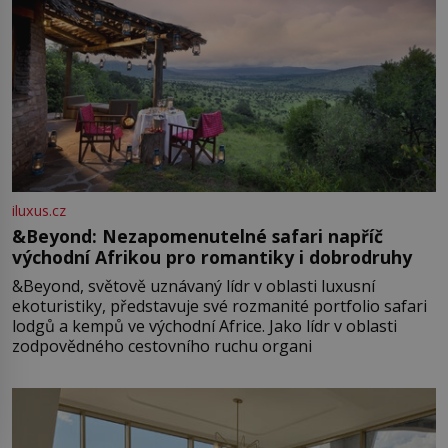
iluxus.cz
&Beyond: Nezapomenutelné safari napříč
východní Afrikou pro romantiky i dobrodruhy
&Beyond, světově uznávaný lídr v oblasti luxusní
ekoturistiky, představuje své rozmanité portfolio safari
lodgů a kempů ve východní Africe. Jako lídr v oblasti
zodpovědného cestovního ruchu organi