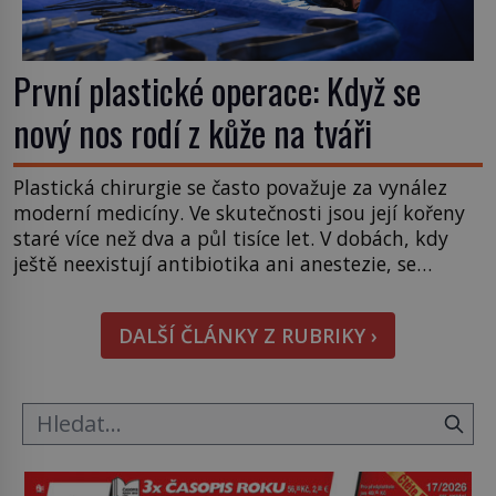
První plastické operace: Když se
nový nos rodí z kůže na tváři
Plastická chirurgie se často považuje za vynález
moderní medicíny. Ve skutečnosti jsou její kořeny
staré více než dva a půl tisíce let. V dobách, kdy
ještě neexistují antibiotika ani anestezie, se
odvážní lékaři pokoušejí vracet lidem tváře
znetvořené válkou, tresty nebo nehodami. Jejich
DALŠÍ ČLÁNKY Z RUBRIKY ›
metody jsou překvapivě promyšlené a některé
principy používají chirurgové dodnes. Úplně první
[…]