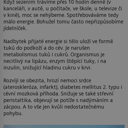
Když sezením trávíme přes 10 hodin denně (v
kanceláři, v autě, u počítače, ve škole, u televize či
v kině), moc se nehýbeme. Spotřebováváme tedy
málo energie. Bohužel tomu často nepřizpůsobíme
jídelníček.
Nadbytek přijaté energie si tělo uloží ve formě
tuků do podkoží a do cév. Je narušen
metabolismus tuků i cukrů. Organismus je
necitlivý na lipázu, enzym štěpící tuky, i na
inzulin, snižující hladinu cukru v krvi.
Rozvíjí se obezita, hrozí nemoci srdce
(ateroskleróza, infarkt), diabetes mellitus 2. typu i
cévní mozková příhoda. Snižuje se také střevní
peristaltika, objevují se potíže s nadýmáním a
zácpou. A to vše jen kvůli nedostatečnému
pohybu.