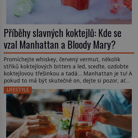
Příběhy slavných koktejlů: Kde se
vzal Manhattan a Bloody Mary?
Promíchejte whiskey, červený vermut, několik
střiků koktejlových bitters a led, sceďte, ozdobte
koktejlovou třešinkou a tadá… Manhattan je tu! A
pokud to má být skutečně on, dejte si pozor, ať
místo klasické americké rye whiskey či klidně
LIFESTYLE
bourbonu nepoužijete skotskou whisku. Co se
stane? Inu, koktejl bude stále skvělý, ale už to
nebude Manhattan ale […]