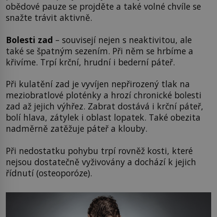
obědové pauze se projděte a také volné chvíle se
snažte trávit aktivně.
Bolesti zad
– souvisejí nejen s neaktivitou, ale
také se špatným sezením. Při něm se hrbíme a
křivíme. Trpí krční, hrudní i bederní páteř.
Při kulatění zad je vyvíjen nepřirozený tlak na
meziobratlové ploténky a hrozí chronické bolesti
zad až jejich výhřez. Zabrat dostává i krční páteř,
bolí hlava, zátylek i oblast lopatek. Také obezita
nadměrně zatěžuje páteř a klouby.
Při nedostatku pohybu trpí rovněž kosti, které
nejsou dostatečně vyživovány a dochází k jejich
řídnutí (osteoporóze).