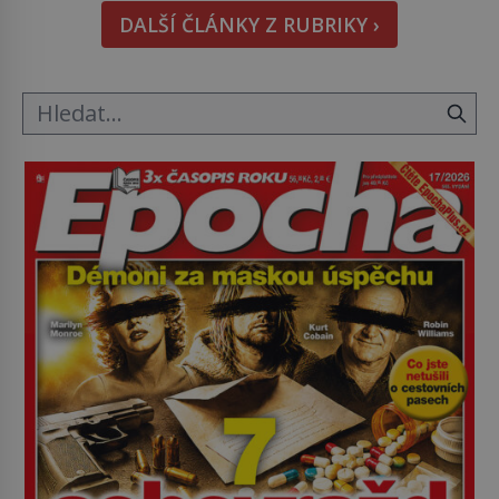
nikdo dlouho nedostane. Až jednou se na letišti
DALŠÍ ČLÁNKY Z RUBRIKY ›
ozve věta, která změní […]