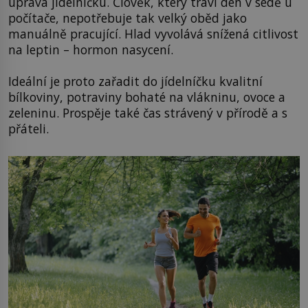
úprava jídelníčku. Člověk, který tráví den v sedě u
počítače, nepotřebuje tak velký oběd jako
manuálně pracující. Hlad vyvolává snížená citlivost
na leptin – hormon nasycení.
Ideální je proto zařadit do jídelníčku kvalitní
bílkoviny, potraviny bohaté na vlákninu, ovoce a
zeleninu. Prospěje také čas strávený v přírodě a s
přáteli.