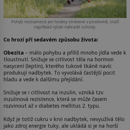
Pohyb neznamená jen hodiny strávené v posilovně, stačí
například výtah nahradit schody.
Co hrozí pří sedavém způsobu života:
Obezita
– málo pohybu a příliš mnoho jídla vede k
tloustnutí. Snižuje se citlivost těla na hormon
nasycení (leptin), kterého tukové tkáně navíc
produkují nadbytek. To vyvolává častější pocit
hladu a vede k dalšímu přejídání.
Snižuje se i citlivost na inzulin, vzniká tzv.
inzulinová rezistence, která se může časem
rozvinout až v diabetes mellitus 2. typu.
Když je totiž cukru v krvi nadbytek, nevyužívá tělo
jako zdroj energie tuky, ale ukládá si je na horší