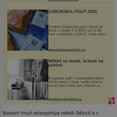
kovový...
ZÁBOŘSKÁ POUŤ 2025
Tradiční Zábořská pouť, která se
koná v neděli 7.9.2025 od 11:00
hod. u kostela v Záboří, části obce
Kly u Mělníka. V programu naleznete
komentovanou prohlídku kostela,
dobovou hudbu, řemesla, atrakce...
epochanacestach.cz
Měkké na dotek, krásné na
pohled
Koupelna patří k nejatraktivnějším
místnostem v bytě, vedle ložnice
slouží jako místo pro relaxaci a
odpočinek. Koupelnový textil –
ručníky, osušky a koberečky –
mohou jako mávnutím kouzelného
rezidenceonline.cz
proutku...
Kostem hrozí osteoporóza neboli řídnutí a v