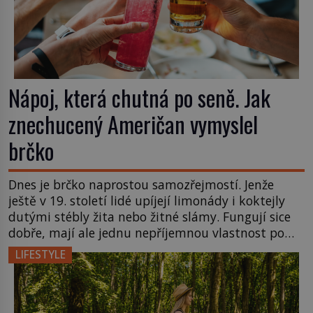
Nápoj, která chutná po seně. Jak
znechucený Američan vymyslel
brčko
Dnes je brčko naprostou samozřejmostí. Jenže
ještě v 19. století lidé upíjejí limonády i koktejly
dutými stébly žita nebo žitné slámy. Fungují sice
dobře, mají ale jednu nepříjemnou vlastnost po
chvíli se rozmáčejí a nápoji dodávají travnatou
LIFESTYLE
příchuť. Právě tahle drobná nepříjemnost přivede
amerického výrobce cigaretových náustků k
nápadu, který změní způsob pití po celém […]