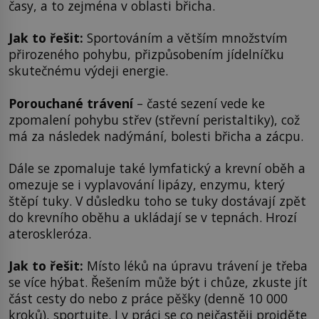
časy, a to zejména v oblasti břicha.
Jak to řešit
:
Sportováním a větším množstvím
přirozeného pohybu, přizpůsobením jídelníčku
skutečnému výdeji energie.
Porouchané trávení
– časté sezení vede ke
zpomalení pohybu střev (střevní peristaltiky), což
má za následek nadýmání, bolesti břicha a zácpu.
Dále se zpomaluje také lymfatický a krevní oběh a
omezuje se i vyplavování lipázy, enzymu, který
štěpí tuky. V důsledku toho se tuky dostávají zpět
do krevního oběhu a ukládají se v tepnách. Hrozí
ateroskleróza.
Jak to řešit:
Místo léků na úpravu trávení je třeba
se více hýbat. Řešením může být i chůze, zkuste jít
část cesty do nebo z práce pěšky (denně 10 000
kroků), sportujte. I v práci se co nejčastěji projděte