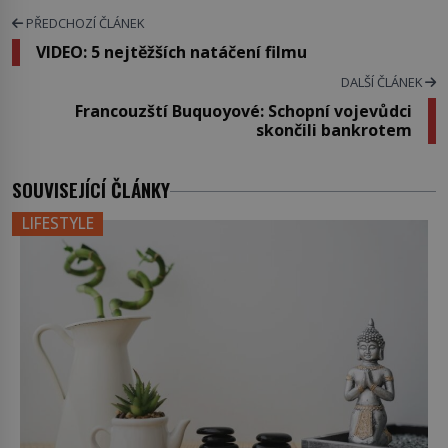
PŘEDCHOZÍ ČLÁNEK
VIDEO: 5 nejtěžších natáčení filmu
DALŠÍ ČLÁNEK
Francouzští Buquoyové: Schopní vojevůdci
skončili bankrotem
SOUVISEJÍCÍ ČLÁNKY
LIFESTYLE