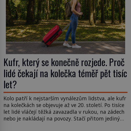
Kufr, který se konečně rozjede. Proč
lidé čekají na kolečka téměř pět tisíc
let?
Kolo patří k nejstarším vynálezům lidstva, ale kufr
na kolečkách se objevuje až ve 20. století. Po tisíce
let lidé vláčejí těžká zavazadla v rukou, na zádech
nebo je nakládají na povozy. Stačí přitom jediný
nápad, připevnit ke kufru kolečka. Jenže právě ten