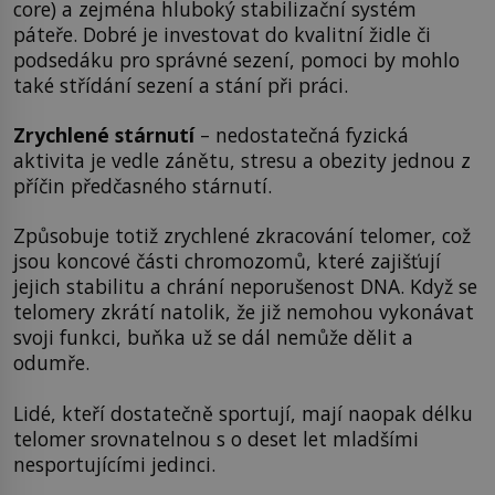
core) a zejména hluboký stabilizační systém
páteře. Dobré je investovat do kvalitní židle či
podsedáku pro správné sezení, pomoci by mohlo
také střídání sezení a stání při práci.
Zrychlené stárnutí
– nedostatečná fyzická
aktivita je vedle zánětu, stresu a obezity jednou z
příčin předčasného stárnutí.
Způsobuje totiž zrychlené zkracování telomer, což
jsou koncové části chromozomů, které zajišťují
jejich stabilitu a chrání neporušenost DNA. Když se
telomery zkrátí natolik, že již nemohou vykonávat
svoji funkci, buňka už se dál nemůže dělit a
odumře.
Lidé, kteří dostatečně sportují, mají naopak délku
telomer srovnatelnou s o deset let mladšími
nesportujícími jedinci.