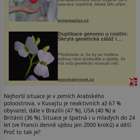
operace úspěšná, lidské tělo přijme
darovaný orgán za své a pacient
může vést plnohodnotný život. Ale co
když při transplantaci nepřijímám...
enigmaplus.cz
Duplikace genomu u rostlin:
Skrytá genetická zátěž i
evoluční výhoda
Představte si, že by se rostlina
jednou ráno probudila a zjistila, že
má svůj genetický manuál celý
dvakrát. Přesně to se občas v
přírodě stane – a podle nového
výzkumu to může být pro druhy
epochalnisvet.cz
vstupenka...
Nejhorší situace je v zemích Arabského
poloostrova, v Kuvajtu je neaktivních až 67 %
obyvatel, dále v Brazílii (47 %), USA (40 %) a
Británii (36 %). Situace je špatná i u mladých do 24
let (ve Francii denně ujdou jen 2000 kroků) a dětí.
Proč to tak je?