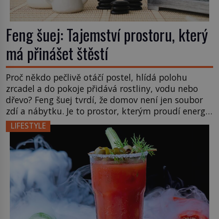
Feng šuej: Tajemství prostoru, který
má přinášet štěstí
Proč někdo pečlivě otáčí postel, hlídá polohu
zrcadel a do pokoje přidává rostliny, vodu nebo
dřevo? Feng šuej tvrdí, že domov není jen soubor
zdí a nábytku. Je to prostor, kterým proudí energie
čchi a jeho uspořádání může ovlivňovat, jak se v
LIFESTYLE
něm člověk cítí. Feng šuej má kořeny ve staré Číně
a jeho historie […]