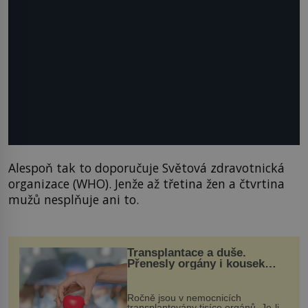
Alespoň tak to doporučuje Světová zdravotnická
organizace (WHO). Jenže až třetina žen a čtvrtina
mužů nesplňuje ani to.
Transplantace a duše.
Přenesly orgány i kousek
osobnosti dárce?
Ročně jsou v nemocnicích
transplantovány tisíce orgánů. Je-li