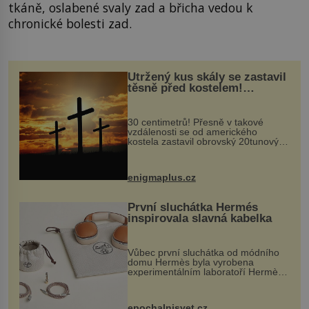
tkáně, oslabené svaly zad a břicha vedou k
chronické bolesti zad.
Utržený kus skály se zastavil
těsně před kostelem!
Ochránila ho boží síla?
30 centimetrů! Přesně v takové
vzdálenosti se od amerického
kostela zastavil obrovský 20tunový
balvan, který se v květnu 2014
nečekaně odtrhl od nedaleké skály
při její demolici. Podle místních stojí
enigmaplus.cz
...
První sluchátka Hermés
inspirovala slavná kabelka
Vůbec první sluchátka od módního
domu Hermès byla vyrobena
experimentálním laboratoří Hermès
Ateliers Horizons. Elegantní gadget
si vyžádal dva roky vývoje a chlubí
se ručně šitou hovězí kůží a
epochalnisvet.cz