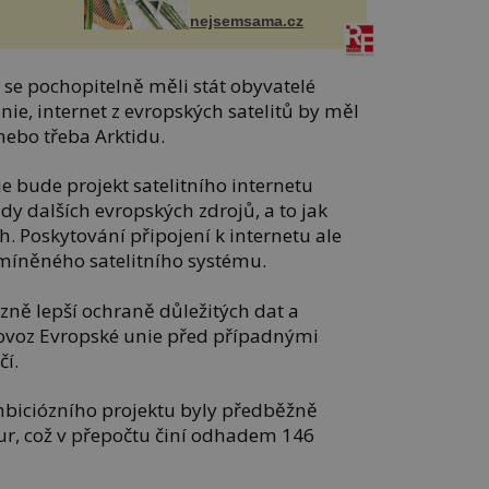
nejsemsama.cz
 se pochopitelně měli stát obyvatelé
nie, internet z evropských satelitů by měl
 nebo třeba Arktidu.
 bude projekt satelitního internetu
dy dalších evropských zdrojů, a to jak
h. Poskytování připojení k internetu ale
íněného satelitního systému.
zně lepší ochraně důležitých dat a
rovoz Evropské unie před případnými
čí.
mbiciózního projektu byly předběžně
eur, což v přepočtu činí odhadem 146