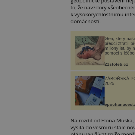
geopolitické postavení nej
to, že navzdory všeobecn
k vysokorychlostnímu inte
domácností.
Gen, který naši 
předci ztratili p
miliony let, by 
pomoci s léčbo
„nemoci králů“
21stoleti.cz
ZÁBOŘSKÁ P
2025
epochanacest
Na rozdíl od Elona Muska, 
vysílá do vesmíru stále no
plánu využívat spíše menší 