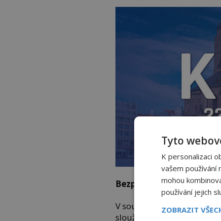
Tyto webové
K personalizaci o
vašem používání na
mohou kombinovat 
Bezpečné evropské sateli
používání jejich s
V současné chvíli provozuj
ZOBRAZIT VŠE
slouží například pro účel