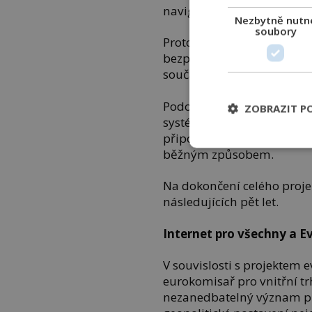
navigačních systémů, podl
Nezbytně nutn
soubory
Proto se EU rozhodla, že 
bezpečnější a víceúčelový 
současným nárokům na ky
Podobně jako projekt Sta
ZOBRAZIT P
systém kromě jiného také 
připojení v oblastech, kde
běžným způsobem.
Na dokončení celého proje
následujících pět let.
Internet pro všechny a E
V souvislosti s projektem 
eurokomisař pro vnitřní tr
nezanedbatelný význam pr