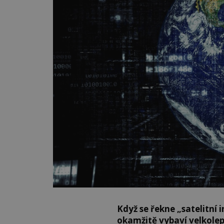
Když se řekne „satelitní i
okamžitě vybaví velkole