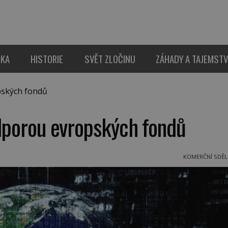
IKA
HISTORIE
SVĚT ZLOČINU
ZÁHADY A TAJEMSTV
pských fondů
odporou evropských fondů
KOMERČNÍ SDĚL