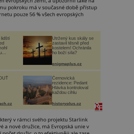
en evropských zemí, a upozornil také na
ému pokroku má v současné době přístup
rnetu pouze 56 % všech evropských
lidští
Utržený kus skály se
řed
zastavil těsně před
mohl
kostelem! Ochránila
u
ho boží síla?
enigmaplus.cz
OUŤ
Černovická
rezidence: Pedant
Hlávka kontroloval
každou cihlu
ach.cz
historyplus.cz
který v rámci svého projektu Starlink
vé a nové družice, má Evropská unie v
počet družic, o to efektivněji ale zase