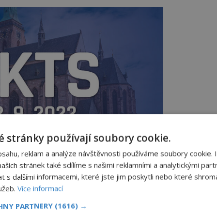
 stránky používají soubory cookie.
bsahu, reklam a analýze návštěvnosti používáme soubory cookie. 
šich stránek také sdílíme s našimi reklamními a analytickými partn
s dalšími informacemi, které jste jim poskytli nebo které shromá
ty
lužeb.
Více informací
e Evropská unie několik stovek satelitů. Ty
CHNY PARTNERY
(1616) →
y meteorologických služeb nebo