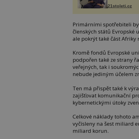
21stoleti.cz
Primárními spotřebiteli by
členských států Evropské u
ale pokrýt také část Afriky
Kromě fondů Evropské unie
podpořen také ze strany řa
veřejných, tak i soukromýc
nebude jediným účelem zm
Ten má přispět také k výra
zajišťovat komunikační p
kybernetickými útoky zven
Celkové náklady tohoto a
vyčísleny na šest miliard 
miliard korun.