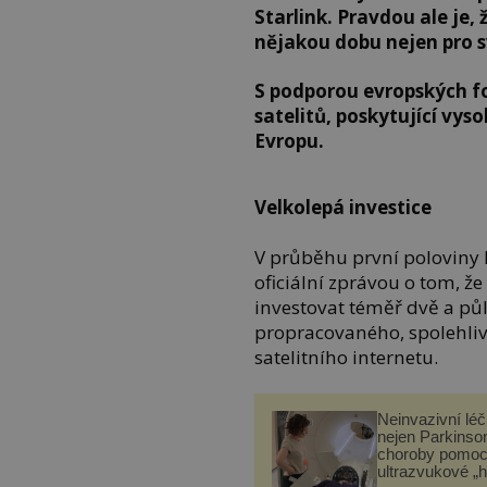
Starlink. Pravdou ale je,
nějakou dobu nejen pro s
S podporou evropských fo
satelitů, poskytující vys
Evropu.
Velkolepá investice
V průběhu první poloviny 
oficiální zprávou o tom, že
investovat téměř dvě a pů
propracovaného, spolehli
satelitního internetu.
Neinvazivní lé
nejen Parkinso
choroby pomoc
ultrazvukové „