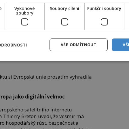
e odborníků ale nejsou příliš bezpečné.
é
Výkonové
Soubory cílení
Funkční soubory
soubory
chce v dohledné době vybudovat nový,
satelitní systém, který by vyhovoval
berbezpečnost.
rlink Elona Muska má zmíněný budoucí
ODROBNOSTI
VŠE ODMÍTNOUT
VŠ
poskytovat vysokorychlostní internetové
 infrastruktura nedovoluje jeho zavedení
ktu si Evropská unie prozatím vyhradila
vropa jako digitální velmoc
evropského satelitního internetu
h Thierry Breton uvedl, že vesmír má
o hospodářský růst, bezpečnost a