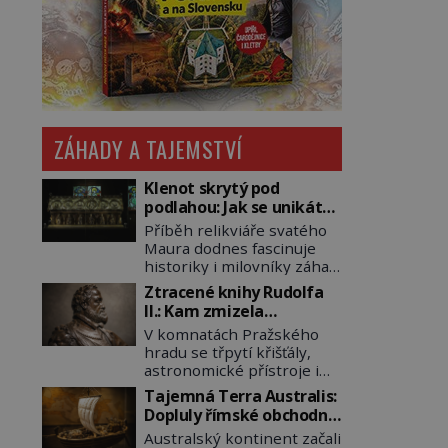
ZÁHADY A TAJEMSTVÍ
Klenot skrytý pod
podlahou: Jak se unikátní
románský poklad dostal
Příběh relikviáře svatého
do zapadlého Bečova?
Maura dodnes fascinuje
historiky i milovníky záhad
po celém světě. Tato
Ztracené knihy Rudolfa
románská zlatnická
II.: Kam zmizela
památka ze 13. století je
nejzáhadnější knihovna
V komnatách Pražského
po českých korunovačních
Evropy?
hradu se třpytí křišťály,
klenotech druhým
astronomické přístroje i
nejcennějším movitým
podivné alchymistické
majetkem v České
Tajemná Terra Australis:
rukopisy. Císař Rudolf II.
republice. Přestože byl
Dopluly římské obchodní
shromažďuje vše, co
klenot v roce 1985 po
lodě až do Austrálie?
Australský kontinent začali
souvisí s tajemstvím
dramatickém pátrání