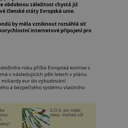
 že obdobnou záležitost chystá již
vé členské státy Evropská unie.
ndů by měla vzniknout rozsáhlá síť
okorychlostní internetové připojení pro
letošního roku přišla Evropská komise s
 má v následujících pěti letech v plánu
l miliardy eur do vybudování
vého a bezpečného systému vlastního
čba
S.O.S. pro slabé
novy
vlasy: mořská sůl
í
helmy“