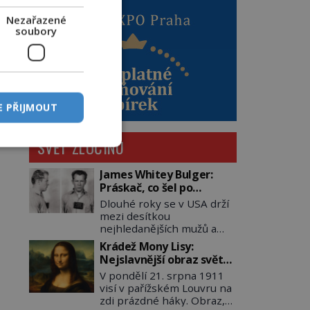
Nezařazené
soubory
E PŘIJMOUT
SVĚT ZLOČINU
James Whitey Bulger:
Práskač, co šel po
práskačích
Dlouhé roky se v USA drží
mezi desítkou
nejhledanějších mužů a
dopracuje to až na číslo
Krádež Mony Lisy:
dvě – hned po Usámovi bin
Nejslavnější obraz světa
Ládinovi (1957–2011). To je
zůstane dva roky
V pondělí 21. srpna 1911
James „Whitey“ Bulger
nezvěstný
visí v pařížském Louvru na
(1929–2018) viněný ze
zdi prázdné háky. Obraz,
spoluúčasti na 19