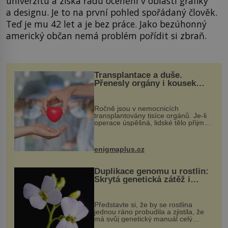
univerzitu a získá řadu ocenění v oblasti grafiky
a designu. Je to na první pohled spořádaný člověk.
Teď je mu 42 let a je bez práce. Jako bezúhonný
americký občan nemá problém pořídit si zbraň.
Transplantace a duše.
Přenesly orgány i kousek
osobnosti dárce?
Ročně jsou v nemocnicích
transplantovány tisíce orgánů. Je-li
operace úspěšná, lidské tělo přijme
darovaný orgán za své a pacient
může vést plnohodnotný život. Ale co
když při transplantaci nepřijímám...
enigmaplus.cz
Duplikace genomu u rostlin:
Skrytá genetická zátěž i
evoluční výhoda
Představte si, že by se rostlina
jednou ráno probudila a zjistila, že
má svůj genetický manuál celý
dvakrát. Přesně to se občas v