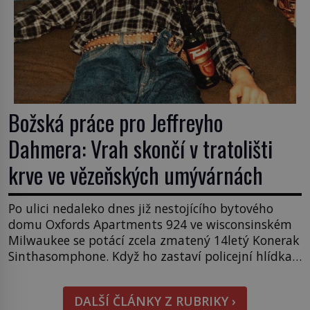
Božská práce pro Jeffreyho
Dahmera: Vrah skončí v tratolišti
krve ve vězeňských umývárnách
Po ulici nedaleko dnes již nestojícího bytového
domu Oxfords Apartments 924 ve wisconsinském
Milwaukee se potácí zcela zmatený 14letý Konerak
Sinthasomphone. Když ho zastaví policejní hlídka,
ochable jí nadiktuje adresu „jeho kamaráda“.
Strážníci ho dopraví zpět do udaného bytu. Oním
DALŠÍ ČLÁNKY Z RUBRIKY ›
„kamarádem“ je ovšem jeden z nejslavnějších