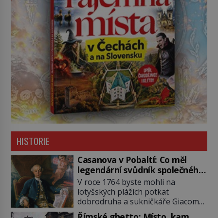
HISTORIE
Casanova v Pobaltí: Co měl
legendární svůdník společného
se svobodnými zednáři?
V roce 1764 byste mohli na
lotyšských plážích potkat
dobrodruha a sukničkáře Giacoma
Casanovu. Jeho cesta k Baltskému
Římské ghetto: Místo, kam