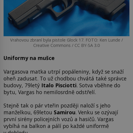
Vrahovou zbraní byla pistole Glock 17. FOTO: Ken Lunde /
Creative Commons / CC BY-SA 3.0
Uniformy na mušce
Vargasova matka utrpí popáleniny, když se snaží
oheň zadusat. To už chodbou chvátá také správce
budovy, 79letý
Italo Pisciotti
. Sotva vběhne do
bytu, Vargas ho nemilosrdně odstřelí.
Stejně tak o pár vteřin později naloží s jeho
manželkou, 69letou
Samirou
. Venku se ozývají
první sirény policejních vozů a hasičů. Vargas
vybíhá na balkon a pálí po každé uniformě
v dohledu.