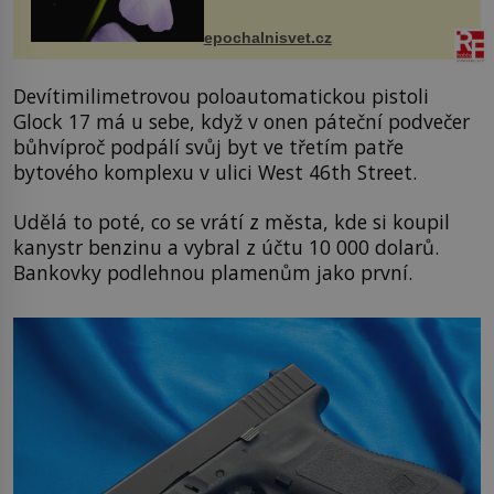
přírodě stane – a podle nového
výzkumu to může být pro druhy
epochalnisvet.cz
vstupenka...
Devítimilimetrovou poloautomatickou pistoli
Glock 17 má u sebe, když v onen páteční podvečer
bůhvíproč podpálí svůj byt ve třetím patře
bytového komplexu v ulici West 46th Street.
Udělá to poté, co se vrátí z města, kde si koupil
kanystr benzinu a vybral z účtu 10 000 dolarů.
Bankovky podlehnou plamenům jako první.