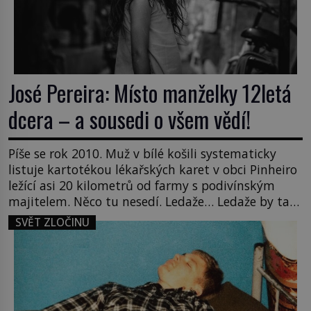
José Pereira: Místo manželky 12letá
dcera – a sousedi o všem vědí!
Píše se rok 2010. Muž v bílé košili systematicky
listuje kartotékou lékařských karet v obci Pinheiro
ležící asi 20 kilometrů od farmy s podivínským
majitelem. Něco tu nesedí. Ledaže… Ledaže by ta
mladá dívka z farmy byla ne manželkou, ale
SVĚT ZLOČINU
dcerou – a všechny ty děti byly zplozené v incestu.
Na sociálním odboru jednoho z […]