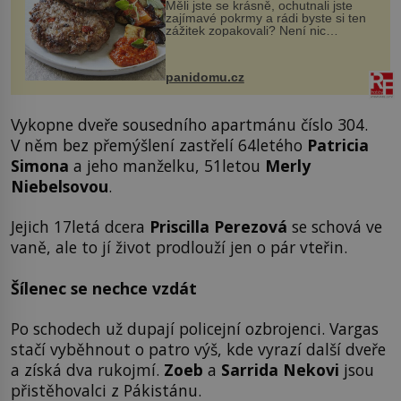
Měli jste se krásně, ochutnali jste
zajímavé pokrmy a rádi byste si ten
zážitek zopakovali? Není nic
snazšího. Pljeskavica (10 porcí)
Možná jste ji ochutnali na dovolené v
bývalé Jugoslávii, lze ji vi...
panidomu.cz
Vykopne dveře sousedního apartmánu číslo 304.
V něm bez přemýšlení zastřelí 64letého
Patricia
Simona
a jeho manželku, 51letou
Merly
Niebelsovou
.
Jejich 17letá dcera
Priscilla Perezová
se schová ve
vaně, ale to jí život prodlouží jen o pár vteřin.
Šílenec se nechce vzdát
Po schodech už dupají policejní ozbrojenci. Vargas
stačí vyběhnout o patro výš, kde vyrazí další dveře
a získá dva rukojmí.
Zoeb
a
Sarrida Nekovi
jsou
přistěhovalci z Pákistánu.