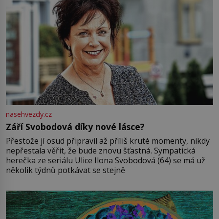
nasehvezdy.cz
Září Svobodová díky nové lásce?
Přestože jí osud připravil až příliš kruté momenty, nikdy
nepřestala věřit, že bude znovu šťastná. Sympatická
herečka ze seriálu Ulice Ilona Svobodová (64) se má už
několik týdnů potkávat se stejně