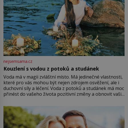
nejsemsama.cz
Kouzlení s vodou z potoků a studánek
Voda má v magii zvláštní místo. Má jedinečné vlastnosti,
které pro vás mohou být nejen zdrojem osvěžení, ale i
duchovní síly a léčení. Voda z potoků a studánek má moc
přinést do vašeho života pozitivní změny a obnovit vaši
energii. Využitím těchto přírodních zdrojů v magii
můžete obohatit své rituály a přinést do svého života
větší harmonii a klid. Je důležité