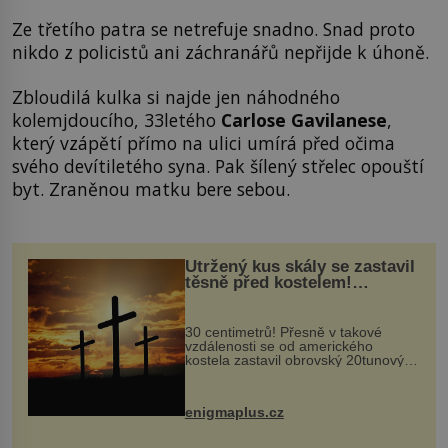
Ze třetího patra se netrefuje snadno. Snad proto
nikdo z policistů ani záchranářů nepřijde k úhoně.
Zbloudilá kulka si najde jen náhodného
kolemjdoucího, 33letého
Carlose Gavilanese
,
který vzápětí přímo na ulici umírá před očima
svého devítiletého syna. Pak šílený střelec opouští
byt. Zraněnou matku bere sebou.
Utržený kus skály se zastavil
těsně před kostelem!
Ochránila ho boží síla?
30 centimetrů! Přesně v takové
vzdálenosti se od amerického
kostela zastavil obrovský 20tunový
balvan, který se v květnu 2014
nečekaně odtrhl od nedaleké skály
při její demolici. Podle místních stojí
enigmaplus.cz
...