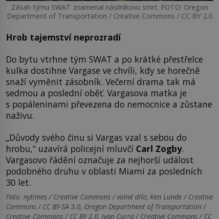
Zásah týmu SWAT znamenal násilníkovu smrt. FOTO: Oregon
Department of Transportation / Creative Commons / CC BY 2.0
Hrob tajemství neprozradí
Do bytu vtrhne tým SWAT a po krátké přestřelce
kulka dostihne Vargase ve chvíli, kdy se horečně
snaží vyměnit zásobník. Večerní drama tak má
sedmou a poslední oběť. Vargasova matka je
s popáleninami převezena do nemocnice a zůstane
naživu.
„Důvody svého činu si Vargas vzal s sebou do
hrobu,“ uzavírá policejní mluvčí
Carl Zogby
.
Vargasovo řádění označuje za nejhorší událost
podobného druhu v oblasti Miami za posledních
30 let.
Foto: nytimes / Creative Commons / volné dílo, Ken Lunde / Creative
Commons / CC BY-SA 3.0, Oregon Department of Transportation /
Creative Commons / CC BY 2.0, Ivan Curra / Creative Commons / CC