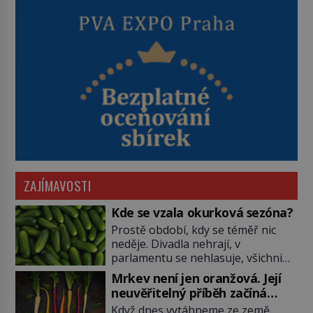
ZAJÍMAVOSTI
Kde se vzala okurková sezóna?
Prostě období, kdy se téměř nic
neděje. Divadla nehrají, v
parlamentu se nehlasuje, všichni
jsou na dovolené a média tak
Mrkev není jen oranžová. Její
nemají o čem mluvit a psát. A
neuvěřitelný příběh začíná
vymýšlejí si proto témata, které
fialovou barvou
Když dnes vytáhneme ze země