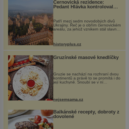
Černovická rezidence:
Pedant Hlávka kontroloval
každou cihlu
Patří mezi sedm novodobých divů
Ukrajiny. Řeč je o obřím černovickém
areálu, za jehož vznikem stál slavný
český architekt Josef Hlávka. Ten si
na něm dal mimořádně záležet. Jeho
stavební plány by při ...
historyplus.cz
Gruzínské masové knedlíčky
Gruzie se nachází na rozhraní dvou
kontinentů a právě to se promítá i do
její kuchyně. Snoubí se v ní
evropské a asijské chutě a díky tomu
vznikají rozmanité a chuťově bohaté
pokrmy, které rozhodně st...
nejsemsama.cz
Balkánské recepty, dobroty z
dovolené