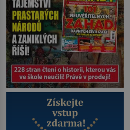
(1911–1979) či Heinrich Himmler
(1900–1945) zná každý, o koho se
historie jen otřela. Jenže […]