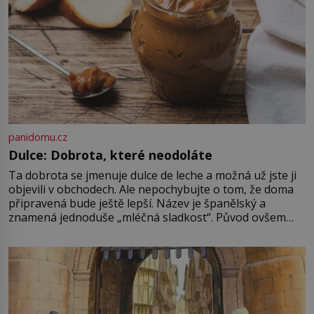
panidomu.cz
Dulce: Dobrota, které neodoláte
Ta dobrota se jmenuje dulce de leche a možná už jste ji
objevili v obchodech. Ale nepochybujte o tom, že doma
připravená bude ještě lepší. Název je španělský a
znamená jednoduše „mléčná sladkost“. Původ ovšem
není úplně jednoznačný, o autorství této receptury se
pře hned několik latinskoamerických zemí a k tomu
Francie, kde se traduje,