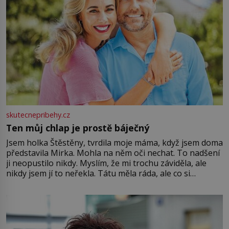
skutecnepribehy.cz
Ten můj chlap je prostě báječný
Jsem holka Štěstěny, tvrdila moje máma, když jsem doma
představila Mirka. Mohla na něm oči nechat. To nadšení
ji neopustilo nikdy. Myslím, že mi trochu záviděla, ale
nikdy jsem jí to neřekla. Tátu měla ráda, ale co si
pamatuji, tak jsme s Mirkem byli zamilovaní mnohem víc.
Jsme spolu moc rádi Tehdy byla jiná doba, když