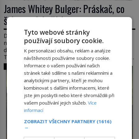
James Whitey Bulger: Práskač, co
šel po práskačích
Tyto webové stránky
Dlouhé roky se v USA drží mezi desítkou
používají soubory cookie.
nejhledanějších mužů a dopracuje to až na číslo
dvě – hned po Usámovi bin Ládinovi (1957–2011).
K personalizaci obsahu, reklam a analýze
To je James „Whitey“ Bulger (1929–2018) viněný ze
návštěvnosti používáme soubory cookie.
spoluúčasti na 19 vraždách, vydírání a lichvy. A
Informace o vašem používání našich
SVĚT ZLOČINU
samozřejmě, krom toho je ještě drogový dealer,
stránek také sdílíme s našimi reklamními a
který neváhá odstranit z cesty všechny práskače,
analytickými partnery, kteří je mohou
zatímco […]
kombinovat s dalšími informacemi, které
jste jim poskytli nebo které shromáždili při
vašem používání jejich služeb.
Více
informací
ZOBRAZIT VŠECHNY PARTNERY
(1616)
→