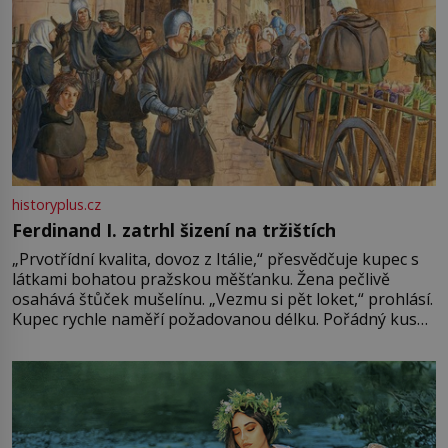
historyplus.cz
Ferdinand I. zatrhl šizení na tržištích
„Prvotřídní kvalita, dovoz z Itálie,“ přesvědčuje kupec s
látkami bohatou pražskou měšťanku. Žena pečlivě
osahává štůček mušelínu. „Vezmu si pět loket,“ prohlásí.
Kupec rychle naměří požadovanou délku. Pořádný kus
mu přitom zůstane za prsty… „Na šaty ho bude málo,
milostpaní. Stačí jenom na sukni,“ zhodnotí švadlena
množství růžového mušelínu. „Ošidili vás, podívejte.“
Vezme do ruky dřevěnou