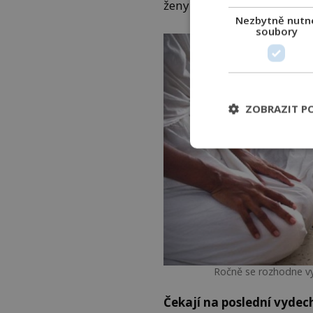
ženy.
Nezbytně nutn
soubory
ZOBRAZIT P
Ročně se rozhodne vyh
Čekají na poslední vydec