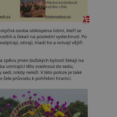
Hlávka kontroloval
každou cihlu
ach.cz
historyplus.cz
otyčná osoba obklopena lidmi, kteří se
odlili a čekali na poslední vydechnutí. Po
pírají, otírají, hladí ho a ovívají vějíři
 za zpěvu jmen božských bytostí čekají na
eba umírající tělo zvednout do sedu,
 sedí, nikdy neleží. V této poloze je také
v čele průvodu k pohřební hranici.