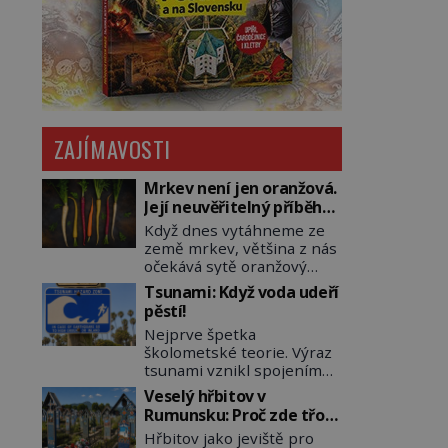
ZAJÍMAVOSTI
Mrkev není jen oranžová.
Její neuvěřitelný příběh
začíná fialovou barvou
Když dnes vytáhneme ze
země mrkev, většina z nás
očekává sytě oranžový
kořen. Jenže po většinu
Tsunami: Když voda udeří
své historie je mrkev
pěstí!
všechno možné, jen ne
Nejprve špetka
oranžová. Je fialová, žlutá,
školometské teorie. Výraz
bílá, někdy dokonce téměř
tsunami vznikl spojením
černá. Až díky stovkám let
japonských slov tsu
pečlivého šlechtění se z ní
Veselý hřbitov v
(přístav) a nami (vlna).
stává zelenina, bez které
Rumunsku: Proč zde třou
Jedná se o dlouhou vlnu,
si českou zahradu ani
pohřební plačky bídu s
Hřbitov jako jeviště pro
která je na volném moři
nedokážeme představit.