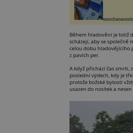
epochanacest
Během hladovění je totiž d
scházejí, aby se společně m
celou dobu hladovějícího pod
z pavích per.
A když přichází čas smrti,
poslední výdech, kdy je tř
protože božské bytosti vždy
usazen do nosítek a nesen 