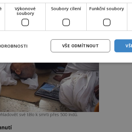
é
Výkonové
Soubory cílení
Funkční soubory
soubory
ODROBNOSTI
VŠE ODMÍTNOUT
VŠ
ladovět své tělo k smrti přes 500 Indů.
hnutí