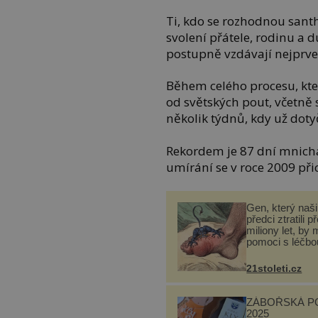
Ti, kdo se rozhodnou sant
svolení přátele, rodinu a 
postupně vzdávají nejprve j
Během celého procesu, kter
od světských pout, včetně 
několik týdnů, kdy už dotyč
Rekordem je 87 dní mnic
umírání se v roce 2009 přic
Gen, který naši 
předci ztratili p
miliony let, by 
pomoci s léčbo
„nemoci králů“
21stoleti.cz
ZÁBOŘSKÁ P
2025