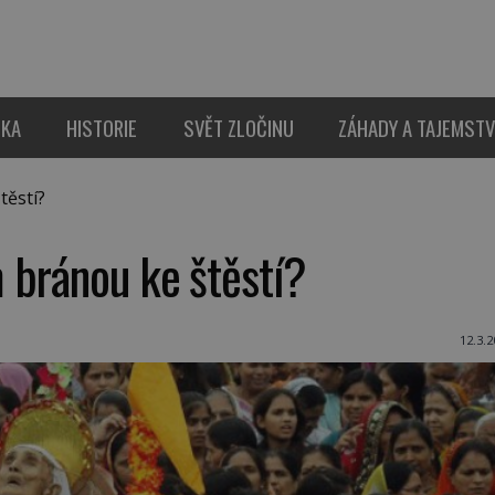
IKA
HISTORIE
SVĚT ZLOČINU
ZÁHADY A TAJEMSTV
těstí?
 bránou ke štěstí?
12.3.2