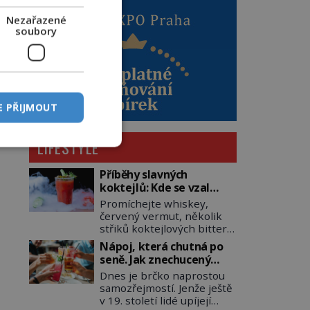
Nezařazené
soubory
E PŘIJMOUT
LIFESTYLE
Příběhy slavných
koktejlů: Kde se vzal
Manhattan a Bloody
Promíchejte whiskey,
Mary?
červený vermut, několik
střiků koktejlových bitters
a led, sceďte, ozdobte
Nápoj, která chutná po
koktejlovou třešinkou a
seně. Jak znechucený
tadá… Manhattan je tu! A
Američan vymyslel brčko
Dnes je brčko naprostou
pokud to má být skutečně
samozřejmostí. Jenže ještě
on, dejte si pozor, ať místo
v 19. století lidé upíjejí
klasické americké rye