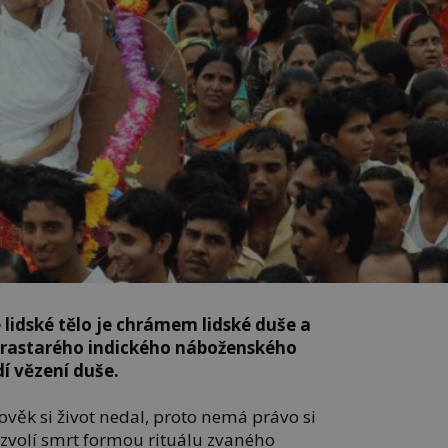
 lidské tělo je chrámem lidské duše a
 prastarého indického náboženského
í vězení duše.
ověk si život nedal, proto nemá právo si
 si zvolí smrt formou rituálu zvaného