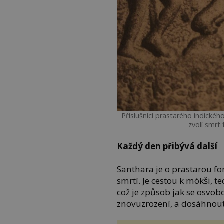
Příslušníci prastarého indickéh
zvolí smrt
Každý den přibývá další
Santhara je o prastarou f
smrtí. Je cestou k mókši, 
což je způsob jak se osvob
znovuzrození, a dosáhnout