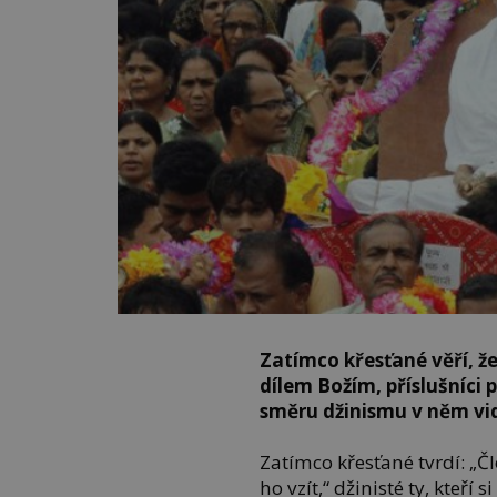
Zatímco křesťané věří, že
dílem Božím, příslušníci
směru džinismu v něm vid
Zatímco křesťané tvrdí: „Čl
ho vzít,“ džinisté ty, kteří