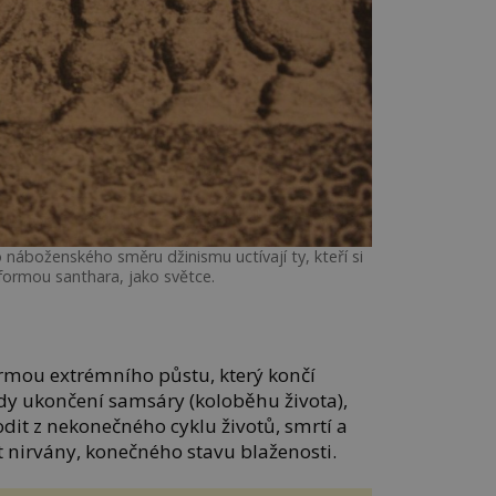
o náboženského směru džinismu uctívají ty, kteří si
 formou santhara, jako světce.
ormou extrémního půstu, který končí
tedy ukončení samsáry (koloběhu života),
odit z nekonečného cyklu životů, smrtí a
 nirvány, konečného stavu blaženosti.