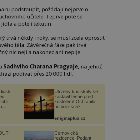
haru podstoupit, požádají nejprve o
duchovního učitele. Teprve poté se
ídla a poté i tekutin.
ý trvá někdy i roky, se musí zcela oprostit
svého těla. Závěrečná fáze pak trvá
ný nic nejí a nakonec ani nepije.
ha
Sadhviho Charana Pragyaje,
na jehož
hází podívat přes 20 000 lidí.
lidští
Utržený kus skály se
řed
zastavil těsně před
mohl
kostelem! Ochránila
u
ho boží síla?
enigmaplus.cz
OUŤ
Černovická
rezidence: Pedant