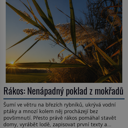
konstrukce není z levného kraje, daňové
poplatníky stojí miliardy dolarů. Na druhou stranu
zvládnou jen představitelné věci. Na malé kousky
Název: Columbia První […]
Rákos: Nenápadný poklad z mokřadů
Šumí ve větru na březích rybníků, ukrývá vodní
ptáky a mnozí kolem něj procházejí bez
povšimnutí. Přesto právě rákos pomáhal stavět
domy, vyrábět lodě, zapisovat první texty a