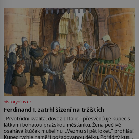
není úplně jednoznačný, o autorství této receptury se
pře hned několik latinskoamerických zemí a k tomu
Francie, kde se traduje,
historyplus.cz
Ferdinand I. zatrhl šizení na tržištích
„Prvotřídní kvalita, dovoz z Itálie,“ přesvědčuje kupec s
látkami bohatou pražskou měšťanku. Žena pečlivě
osahává štůček mušelínu. „Vezmu si pět loket,“ prohlásí.
Kupec rychle naměří požadovanou délku. Pořádný kus