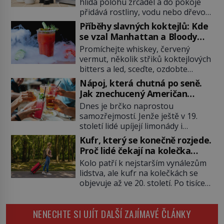
hlídá polohu zrcadel a do pokoje
přidává rostliny, vodu nebo dřevo?
Feng šuej tvrdí, že domov není jen
Příběhy slavných koktejlů: Kde
soubor zdí a nábytku. Je to prostor,
se vzal Manhattan a Bloody
kterým proudí energie čchi a jeho
Mary?
Promíchejte whiskey, červený
uspořádání může ovlivňovat, jak se
vermut, několik střiků koktejlových
v něm člověk cítí. Feng šuej má
bitters a led, sceďte, ozdobte
kořeny ve staré Číně a jeho historie
koktejlovou třešinkou a tadá…
[…]
Nápoj, která chutná po seně.
Manhattan je tu! A pokud to má být
Jak znechucený Američan
skutečně on, dejte si pozor, ať
vymyslel brčko
Dnes je brčko naprostou
místo klasické americké rye
samozřejmostí. Jenže ještě v 19.
whiskey či klidně bourbonu
století lidé upíjejí limonády i
nepoužijete skotskou whisku. Co
koktejly dutými stébly žita nebo
se stane? Inu, koktejl bude stále
Kufr, který se konečně rozjede.
žitné slámy. Fungují sice dobře,
skvělý, ale už to nebude
Proč lidé čekají na kolečka
mají ale jednu nepříjemnou
Manhattan ale […]
téměř pět tisíc let?
Kolo patří k nejstarším vynálezům
vlastnost po chvíli se rozmáčejí a
lidstva, ale kufr na kolečkách se
nápoji dodávají travnatou příchuť.
objevuje až ve 20. století. Po tisíce
Právě tahle drobná nepříjemnost
let lidé vláčejí těžká zavazadla v
přivede amerického výrobce
rukou, na zádech nebo je nakládají
cigaretových náustků k nápadu,
NENECHTE SI UJÍT DALŠÍ ZAJÍMAVÉ ČLÁNKY
na povozy. Stačí přitom jediný
který změní způsob pití po celém
nápad, připevnit ke kufru kolečka.