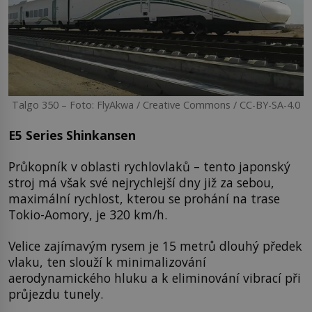
Talgo 350 – Foto: FlyAkwa / Creative Commons / CC-BY-SA-4.0
E5 Series Shinkansen
Průkopník v oblasti rychlovlaků – tento japonský
stroj má však své nejrychlejší dny již za sebou,
maximální rychlost, kterou se prohání na trase
Tokio-Aomory, je 320 km/h.
Velice zajímavým rysem je 15 metrů dlouhý předek
vlaku, ten slouží k minimalizování
aerodynamického hluku a k eliminování vibrací při
průjezdu tunely.