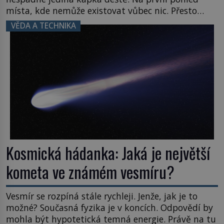
místa, kde nemůže existovat vůbec nic. Přesto
právě tady vědci objevují organismy, které
VĚDA A TECHNIKA
posouvají hranice života. Každý nový nález mění
naše představy o tom, co všechno dokáže příroda a
napovídá, kde bychom jednou […]
Kosmická hádanka: Jaká je největší
kometa ve známém vesmíru?
Vesmír se rozpíná stále rychleji. Jenže, jak je to
možné? Současná fyzika je v koncích. Odpovědí by
mohla být hypotetická temná energie. Právě na tu