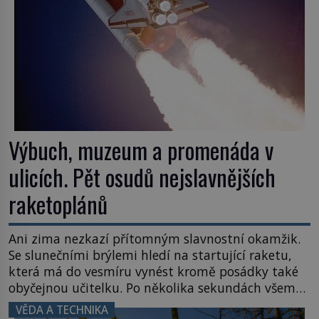
Výbuch, muzeum a promenáda v
ulicích. Pět osudů nejslavnějších
raketoplánů
Ani zima nezkazí přítomným slavnostní okamžik.
Se slunečními brýlemi hledí na startující raketu,
která má do vesmíru vynést kromě posádky také
obyčejnou učitelku. Po několika sekundách všem
ztuhnou úsměvy, stroj totiž exploduje. Jejich
VĚDA A TECHNIKA