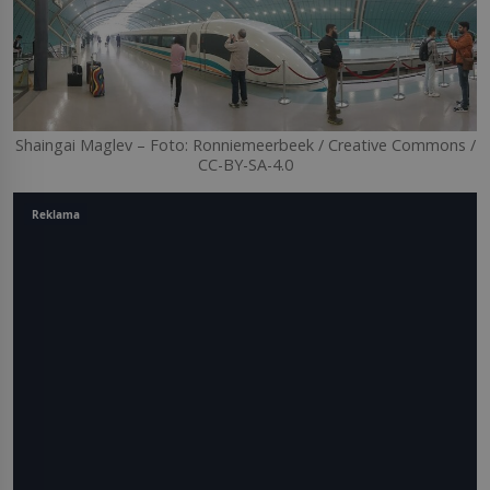
Shaingai Maglev – Foto: Ronniemeerbeek / Creative Commons /
CC-BY-SA-4.0
Reklama