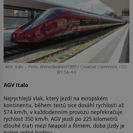
AGV Italo – Foto: Ahmedwahed1995 / Creative Commons / CC-
BY-SA-4.0
AGV Italo
Nejrychlejší vlak, který jezdí na evropském
kontinentu, během testů sice dosáhl rychlosti až
574 km/h, v každodenním provozu nepřekračuje
rychlost 350 km/h. AGV jezdí po 225 kilometrů
dlouhé trati mezi Neapolí a Římem, doba jízdy je
kolem jedné hodiny.