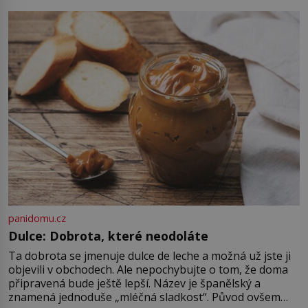
[…]
Jenže právě ten nikdo dlouho
nedostane. Až jednou se na letišti
ozve věta, která změní […]
panidomu.cz
Dulce: Dobrota, které neodoláte
Ta dobrota se jmenuje dulce de leche a možná už jste ji
objevili v obchodech. Ale nepochybujte o tom, že doma
připravená bude ještě lepší. Název je španělský a
znamená jednoduše „mléčná sladkost“. Původ ovšem