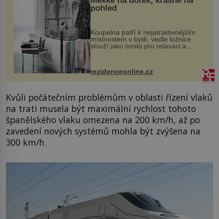
Měkké na dotek, krásné na
pohled
Koupelna patří k nejatraktivnějším
místnostem v bytě, vedle ložnice
slouží jako místo pro relaxaci a
odpočinek. Koupelnový textil –
ručníky, osušky a koberečky –
mohou jako mávnutím kouzelného
rezidenceonline.cz
proutku...
Kvůli počátečním problémům v oblasti řízení vlaků
na trati musela být maximální rychlost tohoto
španělského vlaku omezena na 200 km/h, až po
zavedení nových systémů mohla být zvýšena na
300 km/h.