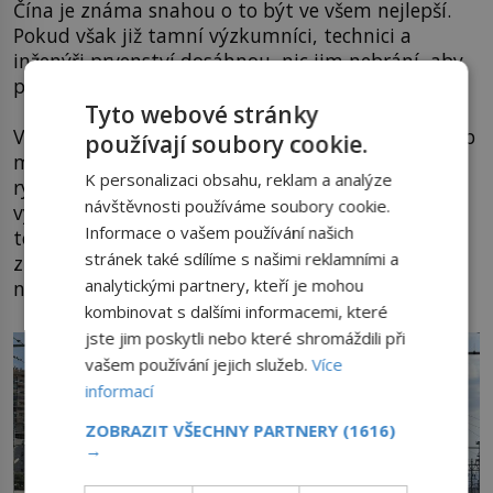
Čína je známa snahou o to být ve všem nejlepší.
Pokud však již tamní výzkumníci, technici a
inženýři prvenství dosáhnou, nic jim nebrání, aby
pokořovali sami sebe.
Tyto webové stránky
V letošním roce byl veřejnosti představen prototyp
používají soubory cookie.
maglevu, který by měl být schopen vyvinout
K personalizaci obsahu, reklam a analýze
rychlost přes 600 km/h. Vlak jezdí na
návštěvnosti používáme soubory cookie.
vysokoteplotní supravodivou energii (HTS). Díky
Informace o vašem používání našich
tomu vlak při jízdě vypadá, jako by po
stránek také sdílíme s našimi reklamními a
zmagnetizovaných kolejích plul. Zda a kdy bude
analytickými partnery, kteří je mohou
nasazen do provozu, se teprve ukáže.
kombinovat s dalšími informacemi, které
jste jim poskytli nebo které shromáždili při
vašem používání jejich služeb.
Více
informací
ZOBRAZIT VŠECHNY PARTNERY
(1616)
→