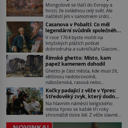
z Moravy vyžene Mongoly
Mongolové se tlačí do Evropy a
hrozí, že ovládnou celý svět. Ale
naštěstí jim v samotném srdci
Evropy stojí v cestě malé, ale silné
Casanova v Pobaltí: Co měl
království, které dokáže
legendární svůdník společného
dobyvatelské hordy zastavit. Co
se svobodnými zednáři?
V roce 1764 byste mohli na
nedokáže žádná z asijských říší, co
lotyšských plážích potkat
nedokážou Němci – to dokáže
dobrodruha a sukničkáře Giacoma
český král. Nebo že by ne?
Casanovu. Jeho cesta k Baltskému
Mongolové od roku 1223 postupují
Římské ghetto: Místo, kam
moři však nebyla turistickým
podél Kaspického a Azovského
papež kamenem dohodil
výletem, ale ryze pracovní cestou
moře, […]
Ghetto je část města, kde musí žít,
se zištnými úmysly. Jaký cíl
většinou nedobrovolně,
Casanova sledoval, když se
náboženská, rasová nebo
například procházel uličkami
národnostní menšina obyvatel.
lotyšské Rigy? Casanova v Pobaltí
Kočky padající z věže v Ypres:
Bohaté historické zkušenosti mají s
kontaktoval tamní zednářské lóže.
Středověký zvyk, který dodnes
takovým životem Židé. Už od
Nebyl v této oblasti žádným
budí rozpaky
Na hlavním náměstí belgického
středověku jsou totiž v každou
nováčkem, protože do zednářské
města Ypres se každé tři roky
chvíli nuceni v nějakém žít. Mezi ty
[…]
shromáždí tisíce lidí. Z věže slavné
nejslavnější patří i římské ghetto
tržnice létají do davu kočky, diváci
založené v roce 1555. Pokud jde o
jásají a snaží se je chytit. Naštěstí