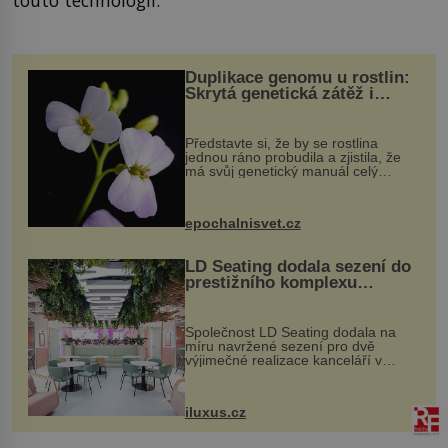
touto technologií.
Duplikace genomu u rostlin:
Skrytá genetická zátěž i
evoluční výhoda
Představte si, že by se rostlina
jednou ráno probudila a zjistila, že
má svůj genetický manuál celý
dvakrát. Přesně to se občas v
přírodě stane – a podle nového
výzkumu to může být pro druhy
epochalnisvet.cz
vstupenka...
LD Seating dodala sezení do
prestižního komplexu
MediaCityUK v Salfordu
Společnost LD Seating dodala na
míru navržené sezení pro dvě
výjimečné realizace kanceláří v
areálu MediaCityUK v anglickém
Salfordu – konkrétně do budov Blue
Tower a Orange Tower. Komplex
iluxus.cz
budov Media...