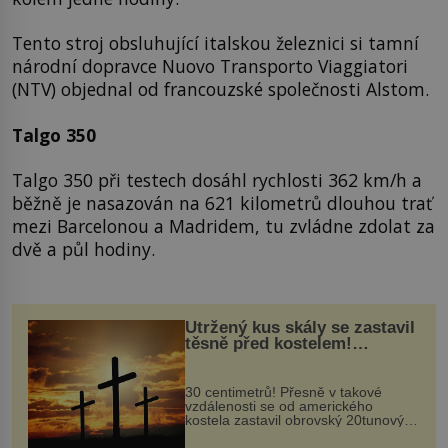
Tento stroj obsluhující italskou železnici si tamní
národní dopravce Nuovo Transporto Viaggiatori
(NTV) objednal od francouzské společnosti Alstom.
Talgo 350
Talgo 350 při testech dosáhl rychlosti 362 km/h a
běžně je nasazován na 621 kilometrů dlouhou trať
mezi Barcelonou a Madridem, tu zvládne zdolat za
dvě a půl hodiny.
Utržený kus skály se zastavil
těsně před kostelem!
Ochránila ho boží síla?
30 centimetrů! Přesně v takové
vzdálenosti se od amerického
kostela zastavil obrovský 20tunový
balvan, který se v květnu 2014