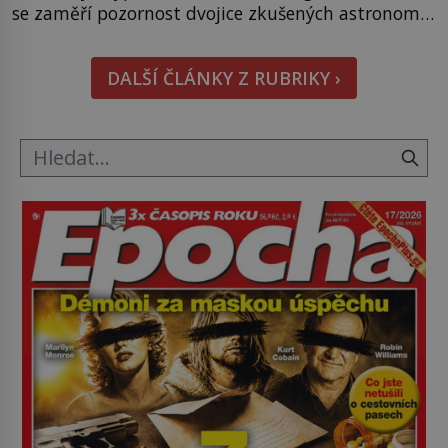
se zaměří pozornost dvojice zkušených astronomů.
Namísto ní ale objeví něco mnohem
hmatatelnějšího. Naprosto rekordní kometu!
DALŠÍ ČLÁNKY Z RUBRIKY ›
Astronomové Pedro Bernardinelli a Gary Bernstein
mravenčí prací zkoumají archivní snímky v rámci
Průzkumu temné energie […]