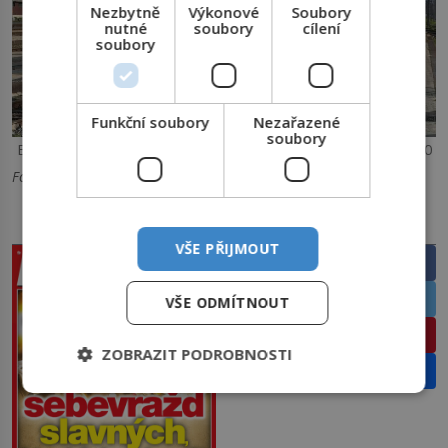
Nezbytně
Výkonové
Soubory
nutné
soubory
cílení
soubory
Funkční soubory
Nezařazené
soubory
ETR 500 – Foto: Wdwdbot / Creative Commons / CC-BY-SA-4.0
Foto: Úvodní foto: Smnt / Creative Commons / CC-BY-2.5
PRÁVĚ V PRODEJI
SDÍLEJTE ČLÁNEK
VŠE PŘIJMOUT
Facebook
Twitter
VŠE ODMÍTNOUT
Pinterest
ZOBRAZIT PODROBNOSTI
Email