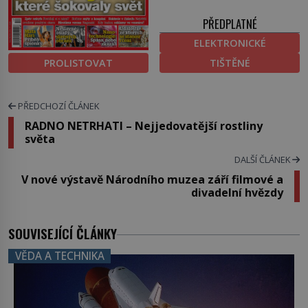
PŘEDPLATNÉ
ELEKTRONICKÉ
PROLISTOVAT
TIŠTĚNÉ
PŘEDCHOZÍ ČLÁNEK
RADNO NETRHATI – Nejjedovatější rostliny
světa
DALŠÍ ČLÁNEK
V nové výstavě Národního muzea září filmové a
divadelní hvězdy
SOUVISEJÍCÍ ČLÁNKY
VĚDA A TECHNIKA