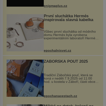
nečekaně odtrhl od nedaleké skály
při její demolici. Podle místních stojí
enigmaplus.cz
...
První sluchátka Hermés
inspirovala slavná kabelka
Vůbec první sluchátka od módního
domu Hermès byla vyrobena
experimentálním laboratoří Hermès
Ateliers Horizons. Elegantní gadget
si vyžádal dva roky vývoje a chlubí
se ručně šitou hovězí kůží a
epochalnisvet.cz
kovový...
ZÁBOŘSKÁ POUŤ 2025
Tradiční Zábořská pouť, která se
koná v neděli 7.9.2025 od 11:00
hod. u kostela v Záboří, části obce
Kly u Mělníka. V programu naleznete
komentovanou prohlídku kostela,
dobovou hudbu, řemesla, atrakce...
epochanacestach.cz