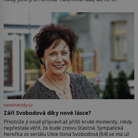
pamatuji, tak jsme s Mirkem byli zamilovaní mnohem víc.
Jsme spolu moc rádi Tehdy byla jiná doba, když
nasehvezdy.cz
Září Svobodová díky nové lásce?
Přestože jí osud připravil až příliš kruté momenty, nikdy
nepřestala věřit, že bude znovu šťastná. Sympatická
herečka ze seriálu Ulice Ilona Svobodová (64) se má už