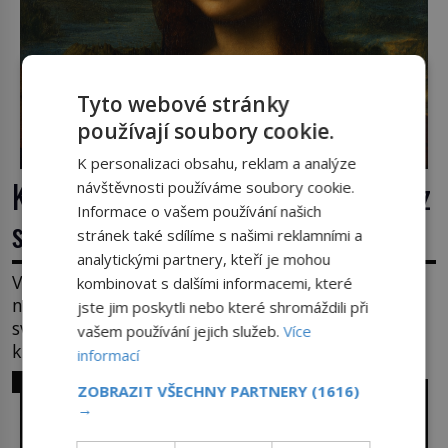
Tyto webové stránky
používají soubory cookie.
K personalizaci obsahu, reklam a analýze
Krádež Mony Lisy: Nejslavnější obraz
návštěvnosti používáme soubory cookie.
Informace o vašem používání našich
světa zůstane dva roky nezvěstný
stránek také sdílíme s našimi reklamními a
analytickými partnery, kteří je mohou
V pondělí 21. srpna 1911 visí v pařížském Louvru
kombinovat s dalšími informacemi, které
na zdi prázdné háky. Obraz, který dnes zná celý
jste jim poskytli nebo které shromáždili při
svět, je pryč. Zpočátku si nikdo nemyslí, že jde o
vašem používání jejich služeb.
Více
krádež. Zaměstnanci jsou přesvědčeni, že Mona
informací
Lisa je jen v restaurátorské dílně nebo u fotografa.
SVĚT ZLOČINU
ZOBRAZIT VŠECHNY PARTNERY
(1616)
Když se ukáže pravda, propukne jeden z největších
→
honů na zloděje v […]