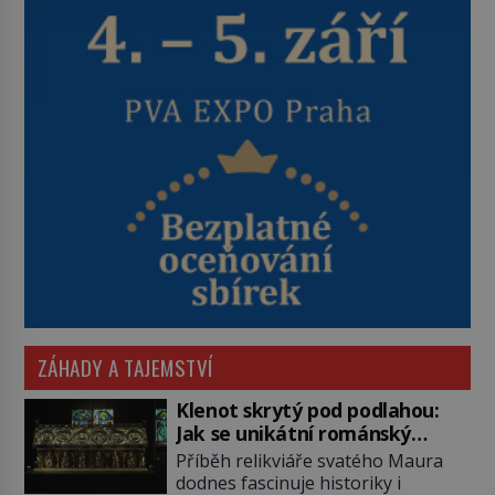
ZÁHADY A TAJEMSTVÍ
Klenot skrytý pod podlahou:
Jak se unikátní románský
poklad dostal do zapadlého
Příběh relikviáře svatého Maura
Bečova?
dodnes fascinuje historiky i