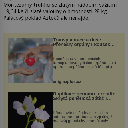
Montezumy truhlici se zlatým nádobím vážícím
19,64 kg či zlaté valouny o hmotnosti 28 kg.
Palácový poklad Aztéků ale nenajde.
Transplantace a duše.
Přenesly orgány i kousek
osobnosti dárce?
Ročně jsou v nemocnicích
transplantovány tisíce orgánů. Je-li
operace úspěšná, lidské tělo přijme
darovaný orgán za své a pacient
může vést plnohodnotný život. Ale co
když při transplantaci nepřijímám...
enigmaplus.cz
Duplikace genomu u rostlin:
Skrytá genetická zátěž i
evoluční výhoda
Představte si, že by se rostlina
jednou ráno probudila a zjistila, že
má svůj genetický manuál celý
dvakrát. Přesně to se občas v