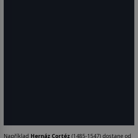
Například
Hernáz Cortéz
(1485-1547) dostane od