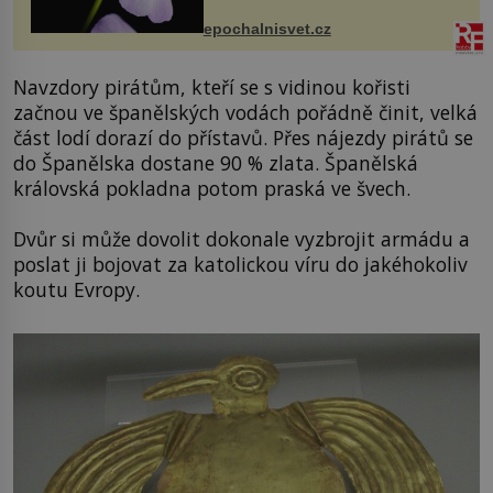
přírodě stane – a podle nového
výzkumu to může být pro druhy
epochalnisvet.cz
vstupenka...
Navzdory pirátům, kteří se s vidinou kořisti
začnou ve španělských vodách pořádně činit, velká
část lodí dorazí do přístavů. Přes nájezdy pirátů se
do Španělska dostane 90 % zlata. Španělská
královská pokladna potom praská ve švech.
Dvůr si může dovolit dokonale vyzbrojit armádu a
poslat ji bojovat za katolickou víru do jakéhokoliv
koutu Evropy.