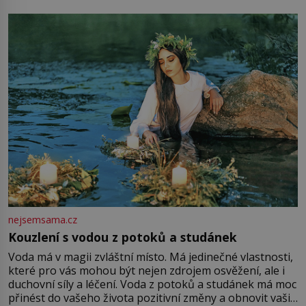
milostpaní. Stačí jenom na sukni,“ zhodnotí švadlena
množství růžového mušelínu. „Ošidili vás, podívejte.“
Vezme do ruky dřevěnou
nejsemsama.cz
Kouzlení s vodou z potoků a studánek
Voda má v magii zvláštní místo. Má jedinečné vlastnosti,
které pro vás mohou být nejen zdrojem osvěžení, ale i
duchovní síly a léčení. Voda z potoků a studánek má moc
přinést do vašeho života pozitivní změny a obnovit vaši