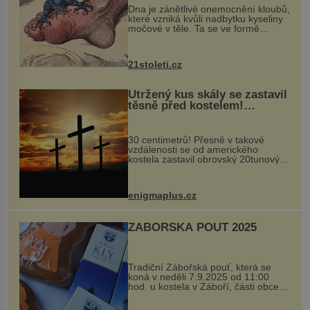
Dna je zánětlivé onemocnění kloubů,
které vzniká kvůli nadbytku kyseliny
močové v těle. Ta se ve formě
krystalků ukládá v blízkosti kloubů,
nejčastěji přitom postihuje palce na
nohou, a způsobuje bole...
21stoleti.cz
Utržený kus skály se zastavil
těsně před kostelem!
Ochránila ho boží síla?
30 centimetrů! Přesně v takové
vzdálenosti se od amerického
kostela zastavil obrovský 20tunový
balvan, který se v květnu 2014
nečekaně odtrhl od nedaleké skály
při její demolici. Podle místních stojí
enigmaplus.cz
...
ZÁBOŘSKÁ POUŤ 2025
Tradiční Zábořská pouť, která se
koná v neděli 7.9.2025 od 11:00
hod. u kostela v Záboří, části obce
Kly u Mělníka. V programu naleznete
komentovanou prohlídku kostela,