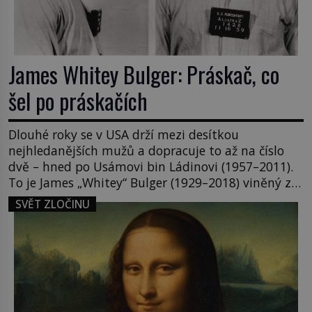
James Whitey Bulger: Práskač, co
šel po práskačích
Dlouhé roky se v USA drží mezi desítkou
nejhledanějších mužů a dopracuje to až na číslo
dvě – hned po Usámovi bin Ládinovi (1957–2011).
To je James „Whitey“ Bulger (1929–2018) viněný ze
spoluúčasti na 19 vraždách, vydírání a lichvy. A
SVĚT ZLOČINU
samozřejmě, krom toho je ještě drogový dealer,
který neváhá odstranit z cesty všechny práskače,
zatímco […]