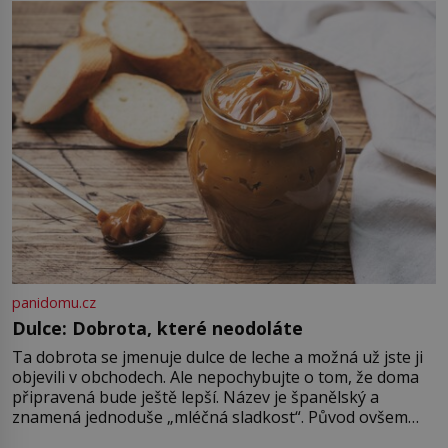
pravdu na padrť a prohlásit, že to
byl jen životem unavený a drogou
ovládaný muž? Marcus Aurelius byl
zastáncem stoicismu, učení, […]
panidomu.cz
Dulce: Dobrota, které neodoláte
Ta dobrota se jmenuje dulce de leche a možná už jste ji
objevili v obchodech. Ale nepochybujte o tom, že doma
připravená bude ještě lepší. Název je španělský a
znamená jednoduše „mléčná sladkost“. Původ ovšem
není úplně jednoznačný, o autorství této receptury se