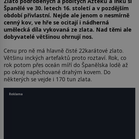
Zlato podrobených a pobitých Aztéků a Inků si
Španělé ve 30. letech 16. století a v pozdějším
období přivlastní. Nejde ale jenom o nesmírně
cenný kov, ve hře se ocitají i nádherná
umělecká díla vykovaná ze zlata. Nad těmi ale
dobyvatelé většinou ohrnují nos.
Cenu pro ně má hlavně čisté 22karátové zlato.
Většinu inckých artefaktů proto roztaví. Rok, co
rok potom přes oceán míří do Španělska lodě až
po okraj napěchované drahým kovem. Do
některých se vejde i 170 tun zlata.
Reklama