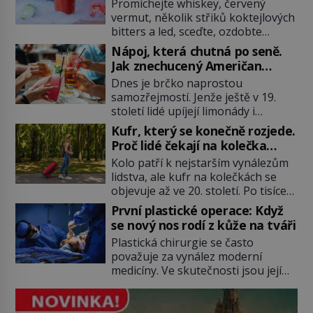
Mary?
Promíchejte whiskey, červený
vermut, několik střiků koktejlových
bitters a led, sceďte, ozdobte
koktejlovou třešinkou a tadá…
Nápoj, která chutná po seně.
Manhattan je tu! A pokud to má být
Jak znechucený Američan
skutečně on, dejte si pozor, ať
vymyslel brčko
Dnes je brčko naprostou
místo klasické americké rye
samozřejmostí. Jenže ještě v 19.
whiskey či klidně bourbonu
století lidé upíjejí limonády i
nepoužijete skotskou whisku. Co
koktejly dutými stébly žita nebo
se stane? Inu, koktejl bude stále
Kufr, který se konečně rozjede.
žitné slámy. Fungují sice dobře,
skvělý, ale už to nebude
Proč lidé čekají na kolečka
mají ale jednu nepříjemnou
Manhattan ale […]
téměř pět tisíc let?
Kolo patří k nejstarším vynálezům
vlastnost po chvíli se rozmáčejí a
lidstva, ale kufr na kolečkách se
nápoji dodávají travnatou příchuť.
objevuje až ve 20. století. Po tisíce
Právě tahle drobná nepříjemnost
let lidé vláčejí těžká zavazadla v
přivede amerického výrobce
První plastické operace: Když
rukou, na zádech nebo je nakládají
cigaretových náustků k nápadu,
se nový nos rodí z kůže na tváři
na povozy. Stačí přitom jediný
který změní způsob pití po celém
Plastická chirurgie se často
nápad, připevnit ke kufru kolečka.
[…]
považuje za vynález moderní
Jenže právě ten nikdo dlouho
medicíny. Ve skutečnosti jsou její
nedostane. Až jednou se na letišti
kořeny staré více než dva a půl
ozve věta, která změní […]
tisíce let. V dobách, kdy ještě
neexistují antibiotika ani anestezie,