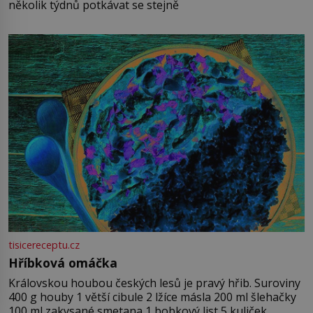
několik týdnů potkávat se stejně
tisicereceptu.cz
Hříbková omáčka
Královskou houbou českých lesů je pravý hřib. Suroviny
400 g houby 1 větší cibule 2 lžíce másla 200 ml šlehačky
100 ml zakysané smetana 1 bobkový list 5 kuliček