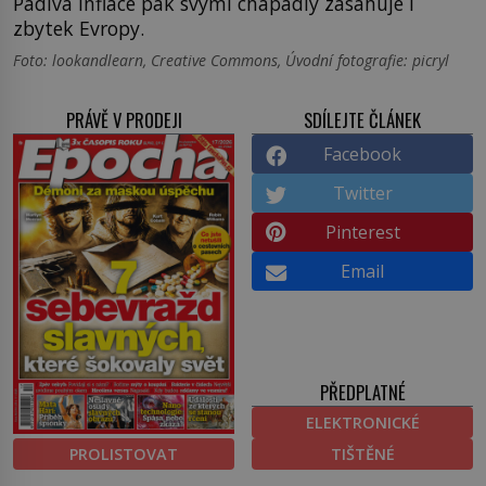
Pádivá inflace pak svými chapadly zasahuje i
zbytek Evropy.
Foto: lookandlearn, Creative Commons, Úvodní fotografie: picryl
PRÁVĚ V PRODEJI
SDÍLEJTE ČLÁNEK
Facebook
Twitter
Pinterest
Email
PŘEDPLATNÉ
ELEKTRONICKÉ
PROLISTOVAT
TIŠTĚNÉ