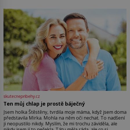
energii. Využitím těchto přírodních zdrojů v magii
můžete obohatit své rituály a přinést do svého života
větší harmonii a klid. Je důležité
skutecnepribehy.cz
Ten můj chlap je prostě báječný
Jsem holka Štěstěny, tvrdila moje máma, když jsem doma
představila Mirka. Mohla na něm oči nechat. To nadšení
ji neopustilo nikdy. Myslím, že mi trochu záviděla, ale
nikdy jsem jí to neřekla. Tátu měla ráda, ale co si