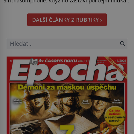
Sinthasomphone. Když ho zastaví policejní hlídka,
ochable jí nadiktuje adresu „jeho kamaráda“.
Strážníci ho dopraví zpět do udaného bytu. Oním
DALŠÍ ČLÁNKY Z RUBRIKY ›
„kamarádem“ je ovšem jeden z nejslavnějších
vrahů, Jeffrey Dahmer (1960–1994). Je 27. května
1991. […]