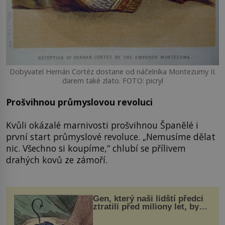
Dobyvatel Hernán Cortéz dostane od náčelníka Montezumy II.
darem také zlato. FOTO: picryl
Prošvihnou průmyslovou revoluci
Kvůli okázalé marnivosti prošvihnou Španělé i
první start průmyslové revoluce. „Nemusíme dělat
nic. Všechno si koupíme,“ chlubí se přílivem
drahých kovů ze zámoří.
Gen, který naši lidští předci
ztratili před miliony let, by
mohl pomoci s léčbou
„nemoci králů“