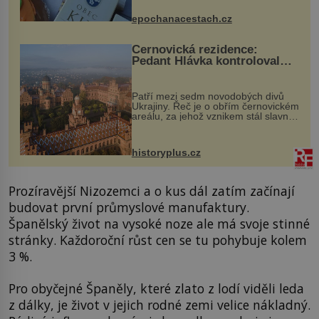
dobovou hudbu, řemesla, atrakce...
epochanacestach.cz
Černovická rezidence:
Pedant Hlávka kontroloval
každou cihlu
Patří mezi sedm novodobých divů
Ukrajiny. Řeč je o obřím černovickém
areálu, za jehož vznikem stál slavný
český architekt Josef Hlávka. Ten si
na něm dal mimořádně záležet. Jeho
stavební plány by při ...
historyplus.cz
Prozíravější Nizozemci a o kus dál zatím začínají
budovat první průmyslové manufaktury.
Španělský život na vysoké noze ale má svoje stinné
stránky. Každoroční růst cen se tu pohybuje kolem
3 %.
Pro obyčejné Španěly, které zlato z lodí viděli leda
z dálky, je život v jejich rodné zemi velice nákladný.