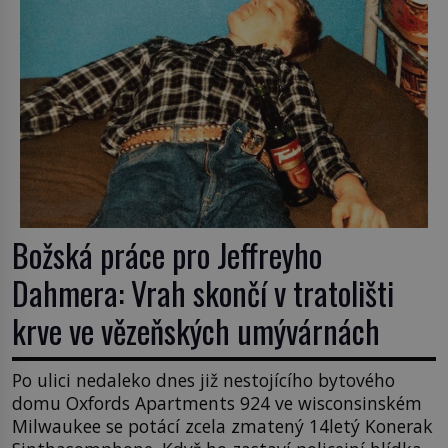
Božská práce pro Jeffreyho
Dahmera: Vrah skončí v tratolišti
krve ve vězeňských umývárnách
Po ulici nedaleko dnes již nestojícího bytového
domu Oxfords Apartments 924 ve wisconsinském
Milwaukee se potácí zcela zmatený 14letý Konerak