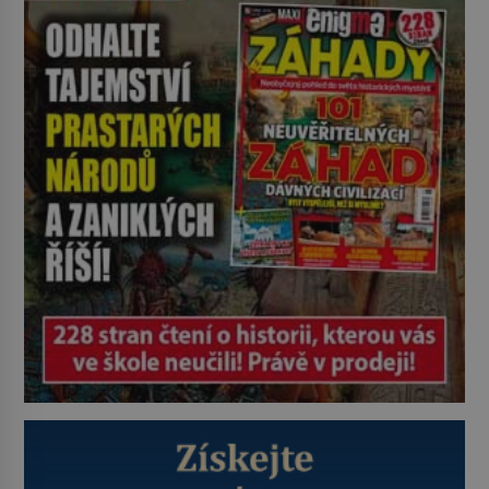
se odvážní lékaři pokoušejí vracet
lidem tváře znetvořené válkou,
tresty nebo nehodami. Jejich
metody jsou překvapivě
promyšlené a některé principy
používají chirurgové dodnes. Úplně
první […]