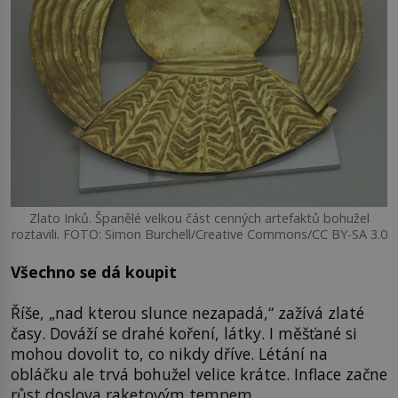
Zlato Inků. Španělé velkou část cenných artefaktů bohužel
roztavili. FOTO: Simon Burchell/Creative Commons/CC BY-SA 3.0
Všechno se dá koupit
Říše, „nad kterou slunce nezapadá,“ zažívá zlaté
časy. Dováží se drahé koření, látky. I měšťané si
mohou dovolit to, co nikdy dříve. Létání na
obláčku ale trvá bohužel velice krátce. Inflace začne
růst doslova raketovým tempem.