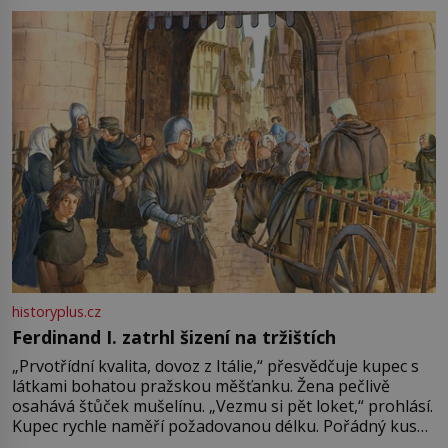
pře hned několik latinskoamerických zemí a k tomu
Francie, kde se traduje,
historyplus.cz
Ferdinand I. zatrhl šizení na tržištích
„Prvotřídní kvalita, dovoz z Itálie,“ přesvědčuje kupec s
látkami bohatou pražskou měšťanku. Žena pečlivě
osahává štůček mušelínu. „Vezmu si pět loket,“ prohlásí.
Kupec rychle naměří požadovanou délku. Pořádný kus
mu přitom zůstane za prsty… „Na šaty ho bude málo,