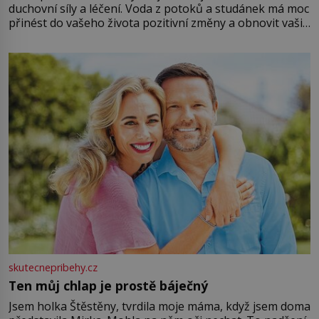
duchovní síly a léčení. Voda z potoků a studánek má moc
přinést do vašeho života pozitivní změny a obnovit vaši
energii. Využitím těchto přírodních zdrojů v magii
můžete obohatit své rituály a přinést do svého života
větší harmonii a klid. Je důležité
skutecnepribehy.cz
Ten můj chlap je prostě báječný
Jsem holka Štěstěny, tvrdila moje máma, když jsem doma