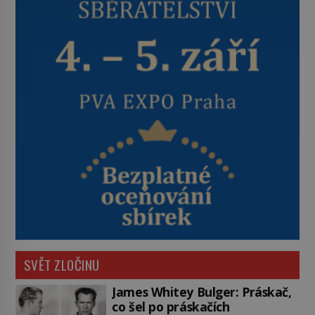
SVĚT ZLOČINU
James Whitey Bulger: Práskač,
co šel po práskačích