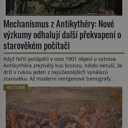
Mechanismus z Antikythéry: Nové
výzkumy odhalují další překvapení o
starověkém počítači
Když řečtí potápěči v roce 1901 objeví u ostrova
Antikythéra zrezivělý kus bronzu, nikdo netuší, že
drží v rukou jeden z nejúžasnějších vynálezů
starověku. Až moderní rentgenové tomografy
odhalí desítky ozubených kol ukrytých uvnitř.
HISTORIE
Mechanismus z Antikythéry je dnes považován za
nejstarší známý analogový počítač na světě. Přesto
ani po více než sto letech výzkumu […]