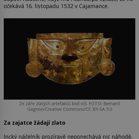
očekává 16. listopadu 1532 v Cajamance.
Ze záře zlatých artefaktů bolí oči. FOTO: Bernard
Gagnon/Creative Commons/CC BY-SA 3.0
Za zajatce žádají zlato
Incký náčelník prozíravě neponechává nic náhodě.