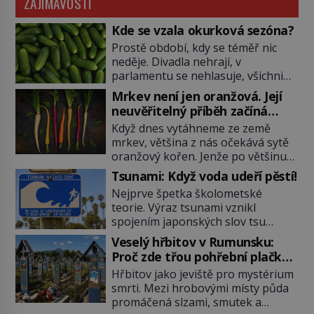
ZAJÍMAVOSTI
Kde se vzala okurková sezóna?
Prostě období, kdy se téměř nic
neděje. Divadla nehrají, v
parlamentu se nehlasuje, všichni
jsou na dovolené a média tak
Mrkev není jen oranžová. Její
nemají o čem mluvit a psát. A
neuvěřitelný příběh začíná
vymýšlejí si proto témata, které
fialovou barvou
Když dnes vytáhneme ze země
nikoho nezajímají. Proč je však ona
mrkev, většina z nás očekává sytě
letní doba spojovaná zrovna s
oranžový kořen. Jenže po většinu
okurkami? Okurkovou sezónu
své historie je mrkev všechno
známe už od poloviny 19. století,
Tsunami: Když voda udeří pěstí!
možné, jen ne oranžová. Je fialová,
ovšem jako Češi […]
Nejprve špetka školometské
žlutá, bílá, někdy dokonce téměř
teorie. Výraz tsunami vznikl
černá. Až díky stovkám let
spojením japonských slov tsu
pečlivého šlechtění se z ní stává
(přístav) a nami (vlna). Jedná se o
zelenina, bez které si českou
Veselý hřbitov v Rumunsku:
dlouhou vlnu, která je na volném
zahradu ani nedokážeme
Proč zde třou pohřební plačky
moři takřka nepostřehnutelná.
představit. Její příběh je […]
bídu s nouzí?
Hřbitov jako jeviště pro mystérium
Ačkoli je vlnová délka tsunami i 300
smrti. Mezi hrobovými místy půda
kilometrů, výška vlny na volném
promáčená slzami, smutek a
moři je maximálně 1,5 metru.