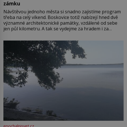
zámku
Návštěvou jednoho města si snadno zajistíme program
třeba na celý víkend. Boskovice totiž nabízejí hned dvě
významné architektonické památky, vzdálené od sebe
jen půl kilometru. A tak se vydejme za hradem i za
zámkem do krásné jihomoravské krajiny. Trhová osada
Boskovice na okraji Drahanské vrchoviny vznikla někdy
ve13. století, a už v roce 1313 kronikáři zaznamenali
epochalnisvet.cz