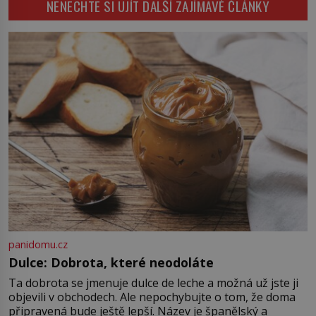
NENECHTE SI UJÍT DALŠÍ ZAJÍMAVÉ ČLÁNKY
Konerak Sinthasomphone. Když ho
zastaví policejní hlídka, ochable jí
nadiktuje adresu „jeho kamaráda“.
Strážníci ho dopraví zpět do
udaného bytu. Oním „kamarádem“
je ovšem jeden z nejslavnějších
vrahů, Jeffrey Dahmer (1960–1994).
Je 27. května 1991. […]
panidomu.cz
Dulce: Dobrota, které neodoláte
Ta dobrota se jmenuje dulce de leche a možná už jste ji
objevili v obchodech. Ale nepochybujte o tom, že doma
připravená bude ještě lepší. Název je španělský a