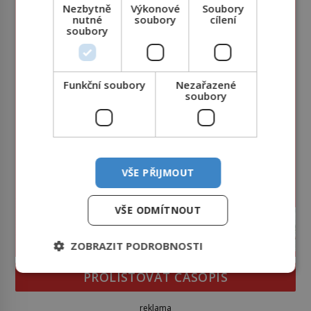
Nezbytně
Výkonové
Soubory
nutné
soubory
cílení
soubory
Funkční soubory
Nezařazené
soubory
VŠE PŘIJMOUT
VŠE ODMÍTNOUT
ZOBRAZIT PODROBNOSTI
PROLISTOVAT ČASOPIS
reklama