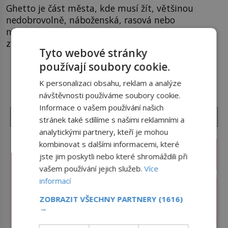
Ghetto je část města, kde musí žít, většinou
nedobrovolně, náboženská, rasová nebo
národnostní menšina obyvatel. Bohaté historické
zkušenosti mají s takovým životem Židé. Už od
Tyto webové stránky
středověku jsou totiž v každou chvíli nuceni v
používají soubory cookie.
nějakém žít. Mezi ty nejslavnější patří i římské
DALŠÍ ČLÁNKY Z RUBRIKY ›
ghetto založené v roce 1555. Pokud jde o vztah
K personalizaci obsahu, reklam a analýze
k Židům, nemá se Řím čím chlubit. […]
návštěvnosti používáme soubory cookie.
Informace o vašem používání našich
stránek také sdílíme s našimi reklamními a
analytickými partnery, kteří je mohou
kombinovat s dalšími informacemi, které
jste jim poskytli nebo které shromáždili při
vašem používání jejich služeb.
Více
informací
ZOBRAZIT VŠECHNY PARTNERY
(1616)
→