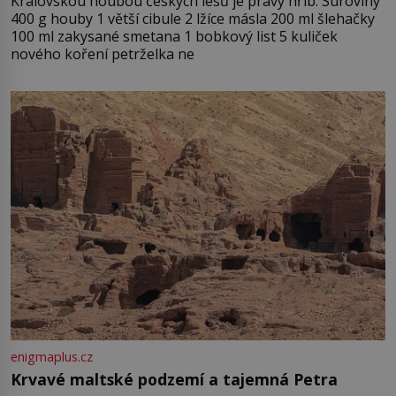
Královskou houbou českých lesů je pravý hřib. Suroviny
400 g houby 1 větší cibule 2 lžíce másla 200 ml šlehačky
100 ml zakysané smetana 1 bobkový list 5 kuliček
nového koření petrželka ne
enigmaplus.cz
Krvavé maltské podzemí a tajemná Petra