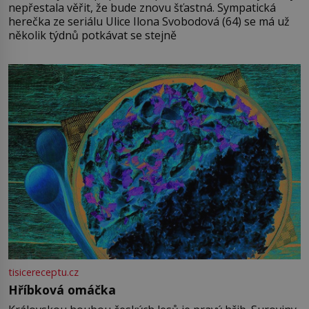
nepřestala věřit, že bude znovu šťastná. Sympatická
herečka ze seriálu Ulice Ilona Svobodová (64) se má už
několik týdnů potkávat se stejně
tisicereceptu.cz
Hříbková omáčka