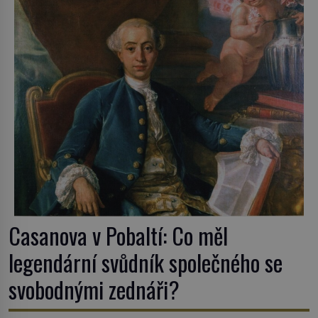
postupují podél Kaspického a Azovského moře, […]
Casanova v Pobaltí: Co měl
legendární svůdník společného se
svobodnými zednáři?