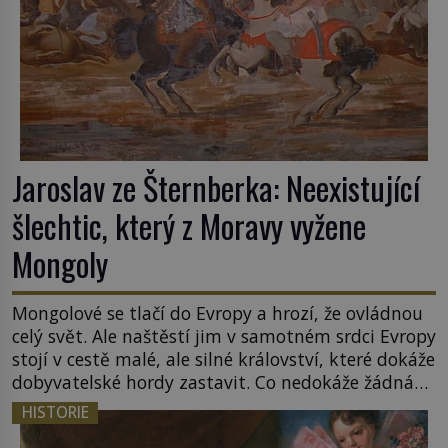
Jaroslav ze Šternberka: Neexistující
šlechtic, který z Moravy vyžene
Mongoly
Mongolové se tlačí do Evropy a hrozí, že ovládnou
celý svět. Ale naštěstí jim v samotném srdci Evropy
stojí v cestě malé, ale silné království, které dokáže
dobyvatelské hordy zastavit. Co nedokáže žádná
z asijských říší, co nedokážou Němci – to dokáže
HISTORIE
český král. Nebo že by ne? Mongolové od roku 1223