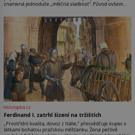
znamená jednoduše „mléčná sladkost“. Původ ovšem
není úplně jednoznačný, o autorství této receptury se
pře hned několik latinskoamerických zemí a k tomu
Francie, kde se traduje,
historyplus.cz
Ferdinand I. zatrhl šizení na tržištích
„Prvotřídní kvalita, dovoz z Itálie,“ přesvědčuje kupec s
látkami bohatou pražskou měšťanku. Žena pečlivě