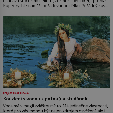
osahává štůček mušelínu. „Vezmu si pět loket,“ prohlásí.
Kupec rychle naměří požadovanou délku. Pořádný kus
mu přitom zůstane za prsty… „Na šaty ho bude málo,
milostpaní. Stačí jenom na sukni,“ zhodnotí švadlena
množství růžového mušelínu. „Ošidili vás, podívejte.“
Vezme do ruky dřevěnou
nejsemsama.cz
Kouzlení s vodou z potoků a studánek
Voda má v magii zvláštní místo. Má jedinečné vlastnosti,
které pro vás mohou být nejen zdrojem osvěžení, ale i