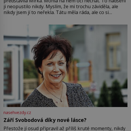
představila Mirka. Mohla na něm oči nechat. To nadšení
ji neopustilo nikdy. Myslím, že mi trochu záviděla, ale
nikdy jsem jí to neřekla. Tátu měla ráda, ale co si
pamatuji, tak jsme s Mirkem byli zamilovaní mnohem víc.
Jsme spolu moc rádi Tehdy byla jiná doba, když
nasehvezdy.cz
Září Svobodová díky nové lásce?
Přestože jí osud připravil až příliš kruté momenty, nikdy