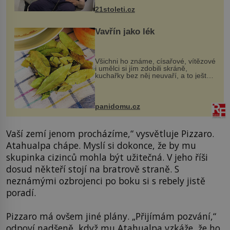
k dostatečně přesnému zacílení ...
21stoleti.cz
Vavřín jako lék
Všichni ho známe, císařové, vítězové
i umělci si jím zdobili skráně,
kuchařky bez něj neuvaří, a to ještě
nevíte, že bobkový list může výrazně
zmírnit některé naše neduhy.
Obsahuje v malém množství ně...
panidomu.cz
Vaší zemí jenom procházíme,“ vysvětluje Pizzaro.
Atahualpa chápe. Myslí si dokonce, že by mu
skupinka cizinců mohla být užitečná. V jeho říši
dosud někteří stojí na bratrově straně. S
neznámými ozbrojenci po boku si s rebely jistě
poradí.
Pizzaro má ovšem jiné plány. „Přijímám pozvání,“
odpoví nadšeně, když mu Atahualpa vzkáže, že ho