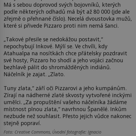
Má s sebou doprovod svých bojovníků, kterých
podle některých odhadů má být až 80 000 (jde ale
zřejmě o přehnané číslo). Necelá dvoustovka mužů,
které si přivede Pizzaro proti nim nemá šanci.
„Takové přesile se nedokážou postavit,“
nepochybují Inkové. Mýlí se. Ve chvíli, kdy
Atahualpa na nosítkách chce přátelsky pozdravit
své hosty, Pizzaro ho shodí a jeho vojáci začnou
bezhlavě pálit do shromážděných indiánů.
Náčelník je zajat. „Zlato.
Tuny zlata,“ září oči Pizzarovi a jeho kumpánům.
Zírají na nádherné zlaté skvosty vytvořené inckými
umělci. „Za propuštění vašeho náčelníka žádáme
místnost plnou zlata,“ navrhnou Španělé. Inkům
nezbude než souhlasit. Přesto jejich vůdce nakonec
stejně popraví.
Foto: Creative Commons, Úvodní fotografie: Ignacio