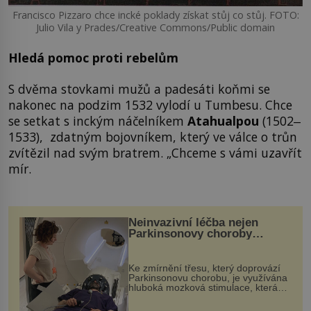
Francisco Pizzaro chce incké poklady získat stůj co stůj. FOTO:
Julio Vila y Prades/Creative Commons/Public domain
Hledá pomoc proti rebelům
S dvěma stovkami mužů a padesáti koňmi se
nakonec na podzim 1532 vylodí u Tumbesu. Chce
se setkat s inckým náčelníkem
Atahualpou
(1502‒
1533), zdatným bojovníkem, který ve válce o trůn
zvítězil nad svým bratrem. „Chceme s vámi uzavřít
mír.
Neinvazivní léčba nejen
Parkinsonovy choroby
pomocí ultrazvukové
„helmy“
Ke zmírnění třesu, který doprovází
Parkinsonovu chorobu, je využívána
hluboká mozková stimulace, která
však vyžaduje vysoce invazivní
zákrok. Ultrazvuk zase není vhodný