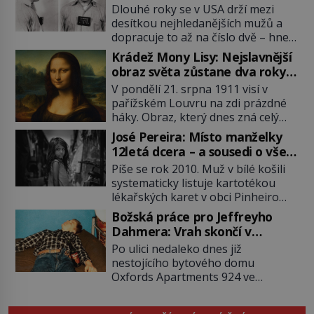
Dlouhé roky se v USA drží mezi
desítkou nejhledanějších mužů a
dopracuje to až na číslo dvě – hned
po Usámovi bin Ládinovi (1957–
Krádež Mony Lisy: Nejslavnější
2011). To je James „Whitey“ Bulger
obraz světa zůstane dva roky
(1929–2018) viněný ze spoluúčasti
nezvěstný
V pondělí 21. srpna 1911 visí v
na 19 vraždách, vydírání a lichvy. A
pařížském Louvru na zdi prázdné
samozřejmě, krom toho je ještě
háky. Obraz, který dnes zná celý
drogový dealer, který neváhá
svět, je pryč. Zpočátku si nikdo
odstranit z cesty všechny práskače,
José Pereira: Místo manželky
nemyslí, že jde o krádež.
zatímco […]
12letá dcera – a sousedi o všem
Zaměstnanci jsou přesvědčeni, že
vědí!
Píše se rok 2010. Muž v bílé košili
Mona Lisa je jen v restaurátorské
systematicky listuje kartotékou
dílně nebo u fotografa. Když se
lékařských karet v obci Pinheiro
ukáže pravda, propukne jeden z
ležící asi 20 kilometrů od farmy s
největších honů na zloděje v […]
Božská práce pro Jeffreyho
podivínským majitelem. Něco tu
Dahmera: Vrah skončí v
nesedí. Ledaže… Ledaže by ta
tratolišti krve ve vězeňských
Po ulici nedaleko dnes již
mladá dívka z farmy byla ne
umývárnách
nestojícího bytového domu
manželkou, ale dcerou – a všechny
Oxfords Apartments 924 ve
ty děti byly zplozené v incestu. Na
wisconsinském Milwaukee se
sociálním odboru jednoho z […]
potácí zcela zmatený 14letý