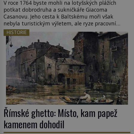
V roce 1764 byste mohli na lotyšských plážích
potkat dobrodruha a sukničkáře Giacoma
Casanovu. Jeho cesta k Baltskému moři však
nebyla turistickým výletem, ale ryze pracovní
cestou se zištnými úmysly. Jaký cíl Casanova
HISTORIE
sledoval, když se například procházel uličkami
lotyšské Rigy? Casanova v Pobaltí kontaktoval
tamní zednářské lóže. Nebyl v této oblasti žádným
nováčkem, protože do zednářské […]
Římské ghetto: Místo, kam papež
kamenem dohodil