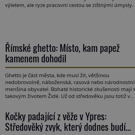
výletem, ale ryze pracovní cestou se zištnými úmysly.
Jaký cíl Casanova sledoval, když se například procház
uličkami lotyšské Rigy? Casanova v Pobaltí kontaktov
tamní zednářské lóže. Nebyl v této oblasti žádným
nováčkem, protože do zednářské […]
Římské ghetto: Místo, kam papež
kamenem dohodil
Ghetto je část města, kde musí žít, většinou
nedobrovolně, náboženská, rasová nebo národnostní
menšina obyvatel. Bohaté historické zkušenosti mají 
takovým životem Židé. Už od středověku jsou totiž v
každou chvíli nuceni v nějakém žít. Mezi ty nejslavněj
patří i římské ghetto založené v roce 1555. Pokud jde 
Kočky padající z věže v Ypres:
vztah k Židům, nemá se Řím čím chlubit. […]
Středověký zvyk, který dodnes budí