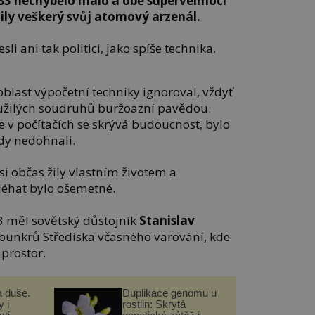
1983 nechybělo málo a obě supervelmoci
ily veškerý svůj atomový arzenál.
li ani tak politici, jako spíše technika.
oblast výpočetní techniky ignoroval, vždyť
oužilých soudruhů buržoazní pavědou.
že v počítačích se skrývá budoucnost, bylo
kdy nedohnali.
si občas žily vlastním životem a
léhat bylo ošemetné.
983 měl sovětský důstojník
Stanislav
bunkrů Střediska včasného varování, kde
 prostor.
a duše.
Duplikace genomu u
 i
rostlin: Skrytá