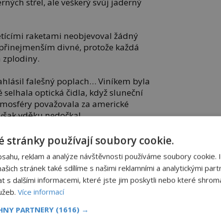
rných střel, ale veškerý svůj jaderný
letícími raketami neobjevoval žádný
o přinejmenším divné, protože každá
 zplodiny.
zahlásil falešný poplach… Viníkem byla
 selhala optická čidla, když sluneční
atmosféry považovala za americké
e však vděku nedočkal.
ci jej prohlásili za nespolehlivého a brzy
 stránky používají soubory cookie.
cenění se dočkal až po skončení studené
bsahu, reklam a analýze návštěvnosti používáme soubory cookie. 
u vyhladili 100 milionů lidí. I my
šich stránek také sdílíme s našimi reklamními a analytickými partn
ně polovinu amerického obyvatelstva.
s dalšími informacemi, které jste jim poskytli nebo které shromá
lužeb.
Více informací
byl zaútočil jako první, žil by o 20 minut
ji.
CHNY PARTNERY
(1616) →
ingtonpost, investwithalex