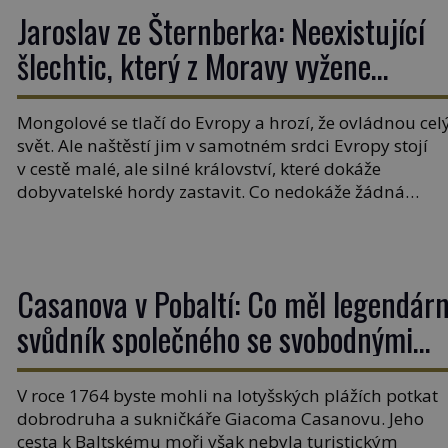
Jaroslav ze Šternberka: Neexistující
šlechtic, který z Moravy vyžene
Mongoly
Mongolové se tlačí do Evropy a hrozí, že ovládnou cel
svět. Ale naštěstí jim v samotném srdci Evropy stojí
v cestě malé, ale silné království, které dokáže
dobyvatelské hordy zastavit. Co nedokáže žádná
z asijských říší, co nedokážou Němci – to dokáže česk
král. Nebo že by ne? Mongolové od roku 1223 postupu
podél Kaspického a Azovského moře, […]
Casanova v Pobaltí: Co měl legendárn
svůdník společného se svobodnými
zednáři?
V roce 1764 byste mohli na lotyšských plážích potkat
dobrodruha a sukničkáře Giacoma Casanovu. Jeho
cesta k Baltskému moři však nebyla turistickým