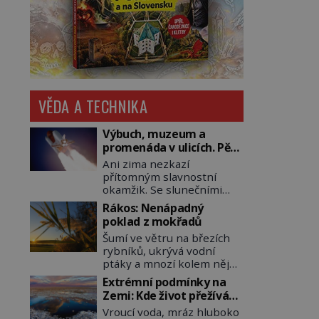
VĚDA A TECHNIKA
Výbuch, muzeum a
promenáda v ulicích. Pět
osudů nejslavnějších
Ani zima nezkazí
raketoplánů
přítomným slavnostní
okamžik. Se slunečními
brýlemi hledí na startující
Rákos: Nenápadný
raketu, která má do
poklad z mokřadů
vesmíru vynést kromě
Šumí ve větru na březích
posádky také obyčejnou
rybníků, ukrývá vodní
učitelku. Po několika
ptáky a mnozí kolem něj
sekundách všem ztuhnou
procházejí bez povšimnutí.
úsměvy, stroj totiž
Extrémní podmínky na
Přesto právě rákos
exploduje. Jejich
Zemi: Kde život přežívá
pomáhal stavět domy,
konstrukce není z levného
navzdory všemu
Vroucí voda, mráz hluboko
vyrábět lodě, zapisovat
kraje, daňové poplatníky