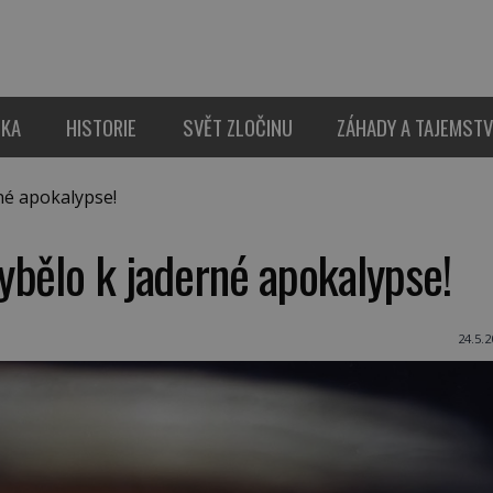
IKA
HISTORIE
SVĚT ZLOČINU
ZÁHADY A TAJEMSTV
né apokalypse!
ybělo k jaderné apokalypse!
24.5.2