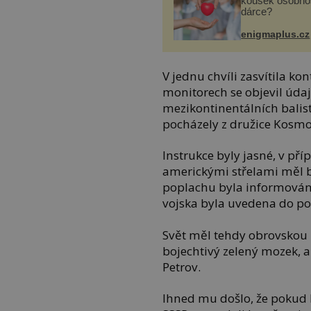
kousek osobnos
dárce?
enigmaplus.cz
V jednu chvíli zasvítila k
monitorech se objevil údaj
mezikontinentálních balist
pocházely z družice Kosmo
Instrukce byly jasné, v p
americkými střelami měl b
poplachu byla informována
vojska byla uvedena do po
Svět měl tehdy obrovskou 
bojechtivý zelený mozek, 
Petrov.
Ihned mu došlo, že pokud 