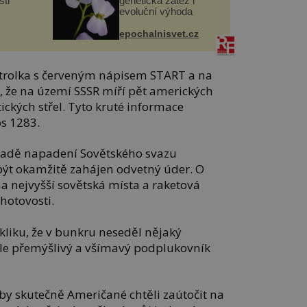
ti
genetická zátěž i
evoluční výhoda
epochalnisvet.cz
ontrolka s červeným nápisem START a na
, že na území SSSR míří pět amerických
ických střel. Tyto kruté informace
s 1283.
řípadě napadení Sovětského svazu
ýt okamžitě zahájen odvetný úder. O
 nejvyšší sovětská místa a raketová
hotovosti.
kliku, že v bunkru neseděl nějaký
ale přemýšlivý a všímavý podplukovník
by skutečně Američané chtěli zaútočit na