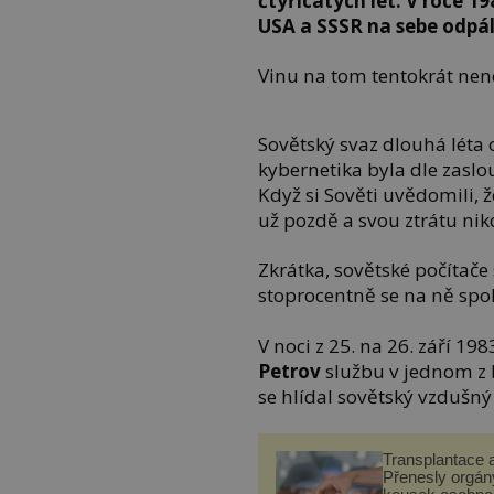
čtyřicátých let. V roce 
USA a SSSR na sebe odpál
Vinu na tom tentokrát nenes
Sovětský svaz dlouhá léta 
kybernetika byla dle zasl
Když si Sověti uvědomili, 
už pozdě a svou ztrátu ni
Zkrátka, sovětské počítače 
stoprocentně se na ně spo
V noci z 25. na 26. září 1
Petrov
službu v jednom z 
se hlídal sovětský vzdušný
Transplantace 
Přenesly orgány