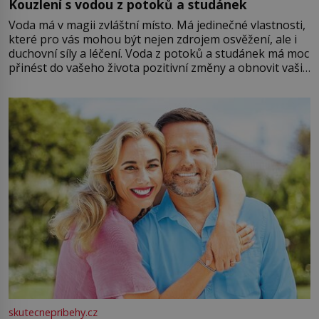
Kouzlení s vodou z potoků a studánek
Voda má v magii zvláštní místo. Má jedinečné vlastnosti,
které pro vás mohou být nejen zdrojem osvěžení, ale i
duchovní síly a léčení. Voda z potoků a studánek má moc
přinést do vašeho života pozitivní změny a obnovit vaši
energii. Využitím těchto přírodních zdrojů v magii
můžete obohatit své rituály a přinést do svého života
větší harmonii a klid. Je důležité
skutecnepribehy.cz