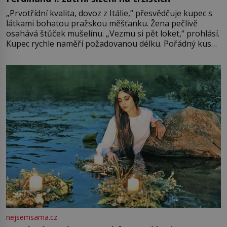
„Prvotřídní kvalita, dovoz z Itálie,“ přesvědčuje kupec s
látkami bohatou pražskou měšťanku. Žena pečlivě
osahává štůček mušelínu. „Vezmu si pět loket,“ prohlásí.
Kupec rychle naměří požadovanou délku. Pořádný kus
mu přitom zůstane za prsty… „Na šaty ho bude málo,
milostpaní. Stačí jenom na sukni,“ zhodnotí švadlena
množství růžového mušelínu. „Ošidili vás, podívejte.“
Vezme do ruky dřevěnou
nejsemsama.cz