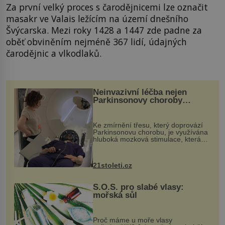
Za první velký proces s čarodějnicemi lze označit
masakr ve Valais ležícím na území dnešního
Švýcarska. Mezi roky 1428 a 1447 zde padne za
oběť obviněním nejméně 367 lidí, údajných
čarodějnic a vlkodlaků.
Neinvazivní léčba nejen
Parkinsonovy choroby
pomocí ultrazvukové
„helmy“
Ke zmírnění třesu, který doprovází
Parkinsonovu chorobu, je využívána
hluboká mozková stimulace, která
však vyžaduje vysoce invazivní
zákrok. Ultrazvuk zase není vhodný
k dostatečně přesnému zacílení ...
21stoleti.cz
S.O.S. pro slabé vlasy:
mořská sůl
Proč máme u moře vlasy