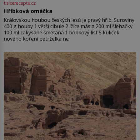
tisicereceptu.cz
Hříbková omáčka
Královskou houbou českých lesů je pravý hřib. Suroviny
400 g houby 1 větší cibule 2 lžíce másla 200 ml šlehačky
100 ml zakysané smetana 1 bobkový list 5 kuliček
nového koření petrželka ne