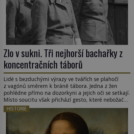
Zlo v sukni. Tři nejhorší bachařky z
koncentračních táborů
Lidé s bezduchými výrazy ve tvářích se plahočí
z vagónů směrem k bráně tábora. Jedna z žen
pohlédne přímo na dozorkyni a jejich oči se setkají.
Místo soucitu však přichází gesto, které nebožačku
posílá rovnou do plynové komory. Jména jako
HISTORIE
Rudolf Höss (1901–1947), Josef Mengele (1911–
1979) či Heinrich Himmler (1900–1945) zná každý,
o koho se historie jen otřela. Jenže […]