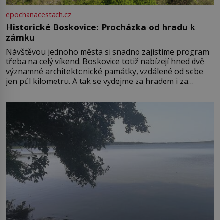
epochanacestach.cz
Historické Boskovice: Procházka od hradu k
zámku
Návštěvou jednoho města si snadno zajistíme program
třeba na celý víkend. Boskovice totiž nabízejí hned dvě
významné architektonické památky, vzdálené od sebe
jen půl kilometru. A tak se vydejme za hradem i za
zámkem do krásné jihomoravské krajiny. Trhová osada
Boskovice na okraji Drahanské vrchoviny vznikla někdy
ve13. století, a už v roce 1313 kronikáři zaznamenali