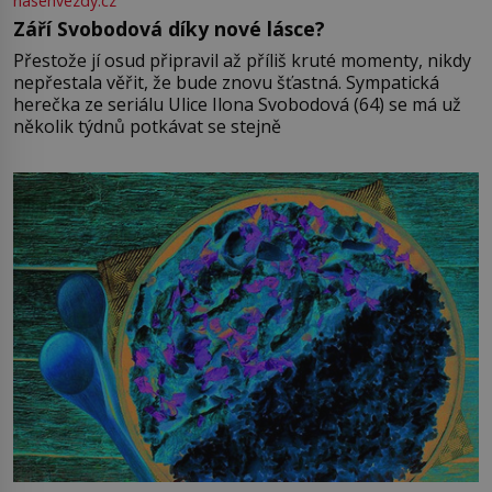
nasehvezdy.cz
Září Svobodová díky nové lásce?
Přestože jí osud připravil až příliš kruté momenty, nikdy
nepřestala věřit, že bude znovu šťastná. Sympatická
herečka ze seriálu Ulice Ilona Svobodová (64) se má už
několik týdnů potkávat se stejně