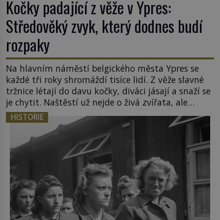
Kočky padající z věže v Ypres:
Středověký zvyk, který dodnes budí
rozpaky
Na hlavním náměstí belgického města Ypres se
každé tři roky shromáždí tisíce lidí. Z věže slavné
tržnice létají do davu kočky, diváci jásají a snaží se
je chytit. Naštěstí už nejde o živá zvířata, ale
jenom o plyšové suvenýry. Kdysi to ale bylo jinak.
HISTORIE
Tato veselá podívaná připomíná jeden z
nejpodivnějších a zároveň nejkrutějších zvyků […]