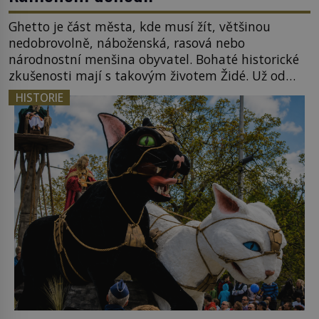
Ghetto je část města, kde musí žít, většinou
nedobrovolně, náboženská, rasová nebo
národnostní menšina obyvatel. Bohaté historické
zkušenosti mají s takovým životem Židé. Už od
středověku jsou totiž v každou chvíli nuceni v
HISTORIE
nějakém žít. Mezi ty nejslavnější patří i římské
ghetto založené v roce 1555. Pokud jde o vztah
k Židům, nemá se Řím čím chlubit. […]