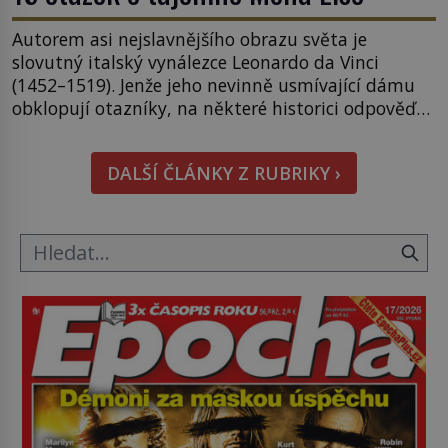
Autorem asi nejslavnějšího obrazu světa je
slovutný italský vynálezce Leonardo da Vinci
(1452–1519). Jenže jeho nevinně usmívající dámu
obklopují otazníky, na některé historici odpověď
objeví, jiné zůstanou nezodpovězené. Kam si ji
pověsil Napoleon? Samotný císař Napoleon
DALŠÍ ČLÁNKY Z RUBRIKY ›
Bonaparte (1769–1821) má pro malbu slabost, a
tak si ji ještě jako první konzul přemístí do své
ložnice v Tuilerisjkém […]