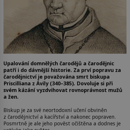
Upalování domnělých čarodějů a čarodějnic
patří i do dávnější historie. Za prví popravu za
čarodějnictví je považována smrt biskupa
Priscilliana z Ávily (340–385). Dovoluje si při
svém kázání vyzdvihovat rovnoprávnost mužů
a žen.
Biskup je za své neortodoxní učení obviněn
z čarodějnictví a kacířství a nakonec popraven.
Posmrtně je ale jeho pověst očištěna a dodnes je
uctíván jako světec.