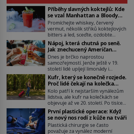
Příběhy slavných koktejlů: Kde
se vzal Manhattan a Bloody
Mary?
Promíchejte whiskey, červený
vermut, několik střiků koktejlových
bitters a led, sceďte, ozdobte
koktejlovou třešinkou a tadá…
Nápoj, která chutná po seně.
Manhattan je tu! A pokud to má být
Jak znechucený Američan
skutečně on, dejte si pozor, ať
vymyslel brčko
Dnes je brčko naprostou
místo klasické americké rye
samozřejmostí. Jenže ještě v 19.
whiskey či klidně bourbonu
století lidé upíjejí limonády i
nepoužijete skotskou whisku. Co
koktejly dutými stébly žita nebo
se stane? Inu, koktejl bude stále
Kufr, který se konečně rozjede.
žitné slámy. Fungují sice dobře,
skvělý, ale už to nebude
Proč lidé čekají na kolečka
mají ale jednu nepříjemnou
Manhattan ale […]
téměř pět tisíc let?
Kolo patří k nejstarším vynálezům
vlastnost po chvíli se rozmáčejí a
lidstva, ale kufr na kolečkách se
nápoji dodávají travnatou příchuť.
objevuje až ve 20. století. Po tisíce
Právě tahle drobná nepříjemnost
let lidé vláčejí těžká zavazadla v
přivede amerického výrobce
První plastické operace: Když
rukou, na zádech nebo je nakládají
cigaretových náustků k nápadu,
se nový nos rodí z kůže na tváři
na povozy. Stačí přitom jediný
který změní způsob pití po celém
Plastická chirurgie se často
nápad, připevnit ke kufru kolečka.
[…]
považuje za vynález moderní
Jenže právě ten nikdo dlouho