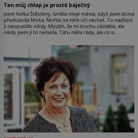
Ten můj chlap je prostě báječný
Jsem holka Štěstěny, tvrdila moje máma, když jsem doma
představila Mirka. Mohla na něm oči nechat. To nadšení
ji neopustilo nikdy. Myslím, že mi trochu záviděla, ale
nikdy jsem jí to neřekla. Tátu měla ráda, ale co si
pamatuji, tak jsme s Mirkem byli zamilovaní mnohem víc.
Jsme spolu moc rádi Tehdy byla jiná doba, když