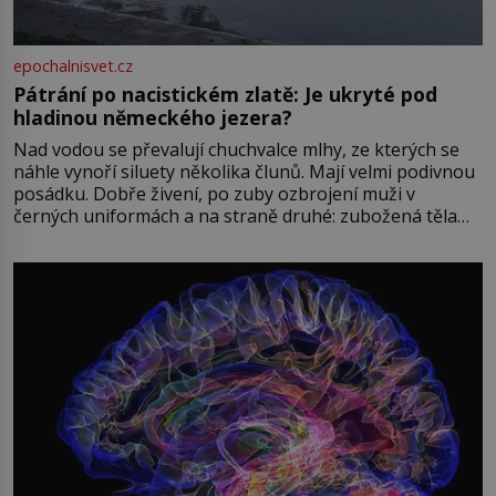
epochalnisvet.cz
Pátrání po nacistickém zlatě: Je ukryté pod
hladinou německého jezera?
Nad vodou se převalují chuchvalce mlhy, ze kterých se
náhle vynoří siluety několika člunů. Mají velmi podivnou
posádku. Dobře živení, po zuby ozbrojení muži v
černých uniformách a na straně druhé: zubožená těla
oblečená v chatrných vězeňských hadrech. Co tato
přízračná scéna znamená? Je jaro roku 1945, druhá
světová válka se chýlí ke konci. Jezero Stolpsee