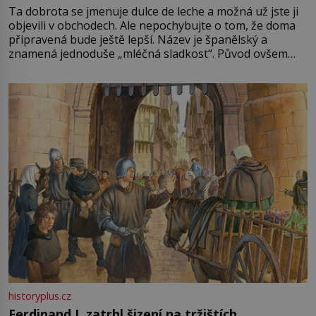
Ta dobrota se jmenuje dulce de leche a možná už jste ji
objevili v obchodech. Ale nepochybujte o tom, že doma
připravená bude ještě lepší. Název je španělský a
znamená jednoduše „mléčná sladkost“. Původ ovšem
není úplně jednoznačný, o autorství této receptury se
pře hned několik latinskoamerických zemí a k tomu
Francie, kde se traduje,
historyplus.cz
Ferdinand I. zatrhl šizení na tržištích