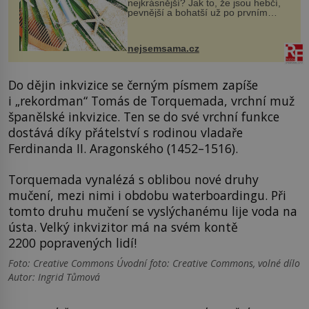
nejkrásnější? Jak to, že jsou hebčí,
pevnější a bohatší už po prvním
vykoupání? Protože sůl obsažená v
mořské vodě má blahodárný vliv.
Nejen na tělo a pokožku, ale i na
nejsemsama.cz
vlasy. ...
Do dějin inkvizice se černým písmem zapíše
i „rekordman“ Tomás de Torquemada, vrchní muž
španělské inkvizice. Ten se do své vrchní funkce
dostává díky přátelství s rodinou vladaře
Ferdinanda II. Aragonského (1452–1516).
Torquemada vynalézá s oblibou nové druhy
mučení, mezi nimi i obdobu waterboardingu. Při
tomto druhu mučení se vyslýchanému lije voda na
ústa. Velký inkvizitor má na svém kontě
2200 popravených lidí!
Foto: Creative Commons Úvodní foto: Creative Commons, volné dílo
Autor: Ingrid Tůmová