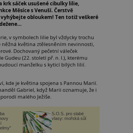
 krk sáček usušené cibulky lilie,
nkce Měsíce s Venuší. Čerstvě
 vyhýbejte obloukem! Ten totiž veškeré
odežene…
ie, v symbolech lilie byl vždycky trochu
e něžná květina ztělesněním nevinnosti,
merové. Dochovaný pečetní váleček
Gudeu (22. století př. n. l.), kterému
udoucí manželku s kyticí bílých lilií.
ví, kde je květina spojena s Pannou Marií.
chanděl Gabriel, když Marii oznamuje, že i
porodí malého Ježíše.
čba
S.O.S. pro slabé
novy
vlasy: mořská sůl
í
helmy“