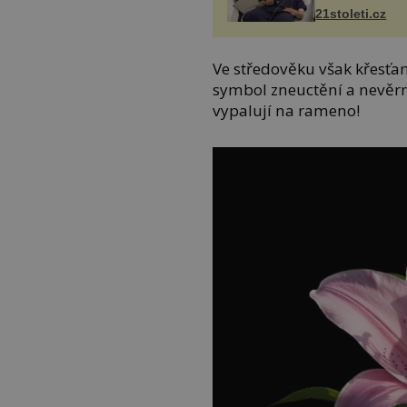
21stoleti.cz
Ve středověku však křesťan
symbol zneuctění a nevěr
vypalují na rameno!