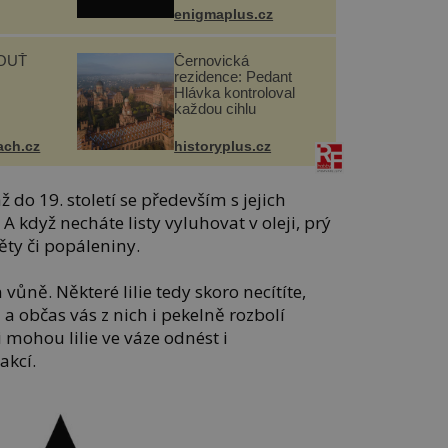
enigmaplus.cz
OUŤ
Černovická
rezidence: Pedant
Hlávka kontroloval
každou cihlu
ach.cz
historyplus.cz
 až do 19. století se především s jejich
 když necháte listy vyluhovat v oleji, prý
něty či popáleniny.
 vůně. Některé lilie tedy skoro necítíte,
a občas vás z nich i pekelně rozbolí
i mohou lilie ve váze odnést i
akcí.