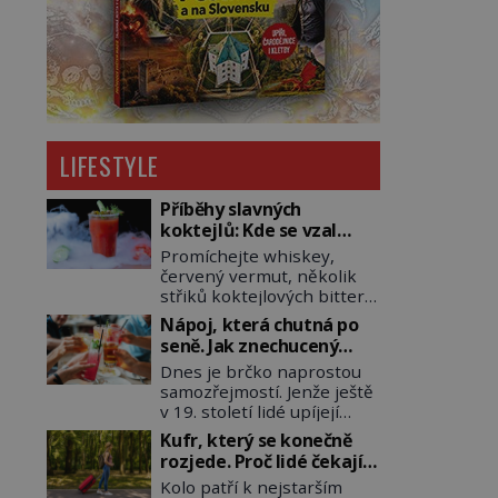
LIFESTYLE
Příběhy slavných
koktejlů: Kde se vzal
Manhattan a Bloody
Promíchejte whiskey,
Mary?
červený vermut, několik
střiků koktejlových bitters
a led, sceďte, ozdobte
Nápoj, která chutná po
koktejlovou třešinkou a
seně. Jak znechucený
tadá… Manhattan je tu! A
Američan vymyslel brčko
Dnes je brčko naprostou
pokud to má být skutečně
samozřejmostí. Jenže ještě
on, dejte si pozor, ať místo
v 19. století lidé upíjejí
klasické americké rye
limonády i koktejly dutými
whiskey či klidně
Kufr, který se konečně
stébly žita nebo žitné
bourbonu nepoužijete
rozjede. Proč lidé čekají
slámy. Fungují sice dobře,
skotskou whisku. Co se
na kolečka téměř pět
Kolo patří k nejstarším
mají ale jednu
stane? Inu, koktejl bude