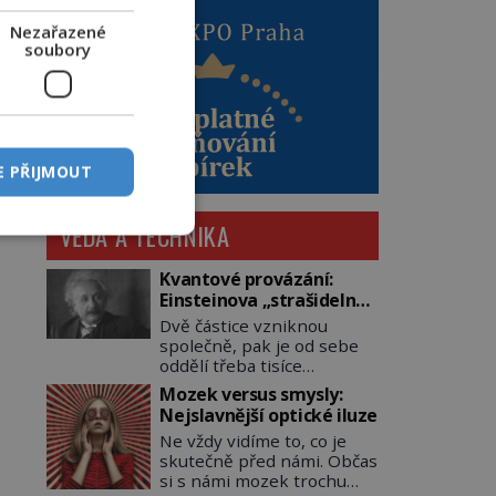
Nezařazené
soubory
E PŘIJMOUT
VĚDA A TECHNIKA
Kvantové provázání:
Einsteinova „strašidelná
akce na dálku“ dál mate i
Dvě částice vzniknou
fascinuje vědce
společně, pak je od sebe
oddělí třeba tisíce
kilometrů. Přesto se při
Mozek versus smysly:
měření chovají, jako by
Nejslavnější optické iluze
mezi nimi existovalo
Ne vždy vidíme to, co je
neviditelné pouto. Albert
skutečně před námi. Občas
Einstein tomu s jistou
si s námi mozek trochu
dávkou ironie říká