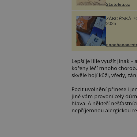
21stoleti.cz
ZÁBOŘSKÁ P
2025
epochanacest
Lepší je lilie využít jinak –
kořeny léčí mnoho chorob. A
skvěle hojí kůži, vředy, zá
Pocit uvolnění přinese i jen
jiné vám provoní celý dům 
hlava. A někteří nešťastníc
nepříjemnou alergickou re