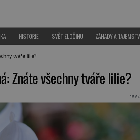
IKA
HISTORIE
SVĚT ZLOČINU
ZÁHADY A TAJEMSTV
hny tváře lilie?
ná: Znáte všechny tváře lilie?
18.8.2