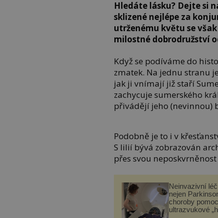
Hledáte lásku? Dejte si na
sklizené nejlépe za konju
utrženému květu se však
milostné dobrodružství 
Když se podíváme do histor
zmatek. Na jednu stranu j
jak ji vnímají již staří Su
zachycuje sumerského krále 
přivádějí jeho (nevinnou) b
Podobně je to i v křesťanst
S lilií bývá zobrazován ar
přes svou neposkvrněnost 
Neinvazivní lé
nejen Parkinso
choroby pomoc
ultrazvukové „