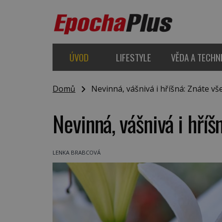
ÚVOD
LIFESTYLE
VĚDA A TECHN
Domů
Nevinná, vášnivá i hříšná: Znáte všec
Nevinná, vášnivá i hříš
LENKA BRABCOVÁ