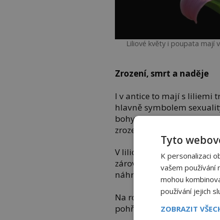
Liliové květy i poupata mají
Zrození, smrt a naděje
I v antice to mají s liliemi
hlavně symbolem sexuality 
bohyní Herou, která je oc
zrození. Ale i s Artemis, b
Tyto webové
V liliových květech lidé ta
K personalizaci o
zároveň však ztělesňují i sm
vašem používání na
náhrobních kamenech, jiné
mohou kombinovat 
používání jejich s
Na rozdíl od svatebních, kde
pohřbech často růžové či 
ZOBRAZIT VŠE