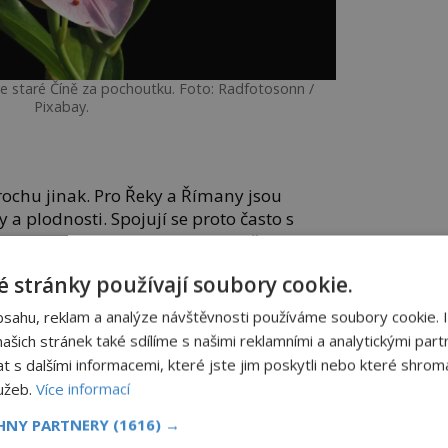
 ve staré Číně za pochoutku. Foto: Radfotosonn /
Pixabay.
 trochu jinak. Pro Řeky a Římany jsou
a plodnosti. Spojují se proto často s
hránkyní rodiny, patronkou manželství a
ohyní lovu a o ochránkyní přírody.
 stránky používají soubory cookie.
ké hledají naději a lepší budoucnost,
bsahu, reklam a analýze návštěvnosti používáme soubory cookie. 
rt. Kresby lilií často najdete na
šich stránek také sdílíme s našimi reklamními a analytickými partn
 s úctou zdobí smuteční kytice.
s dalšími informacemi, které jste jim poskytli nebo které shromá
lužeb.
Více informací
 převažují bílé, jsou však lilie na
purpurové.
CHNY PARTNERY
(1616) →